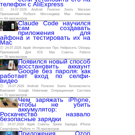
телефон с AliExpress
🕑 24.07.2026
Android
Полезно
Знать
Магазин
Приложений
RuStore
Мессенджер
Max
Новичкам
👀 84 просмотров
Claude Code научился
сам создавать
приложения для
айфона и тестировать их на
Mac
🕑 24.07.2026
Apple
Интересное
Про
Нейросеть
Обзоры
Приложений
Для
IOS
Mac
Советы
Работе
👀 76 просмотров
Появился новый способ
восстановить аккаунт
Google без пароля: как
работает вход по селфи-
видео
🕑 24.07.2026
Android
Полезно
Знать
Безопасность
Компания
Google
Новичкам
Операционная
Система
👀 71 просмотров
Чем заряжать iPhone,
чтобы не убить
аккумулятор:
Роскачество назвало
безопасные зарядки
🕑 24.07.2026
Apple
Советы
Трюки
Зарядка
IPhone
Смартфоны
Работе
👀 78 просмотров
Приложения Ozon