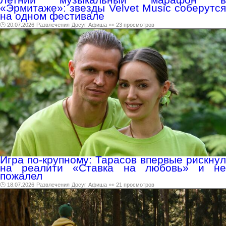
«Эрмитаже»: звезды Velvet Music соберутся
на одном фестивале
🕑 20.07.2026
Развлечения
Досуг
Афиша
👀 23 просмотров
Игра по-крупному: Тарасов впервые рискнул
на реалити «Ставка на любовь» и не
пожалел
🕑 18.07.2026
Развлечения
Досуг
Афиша
👀 21 просмотров