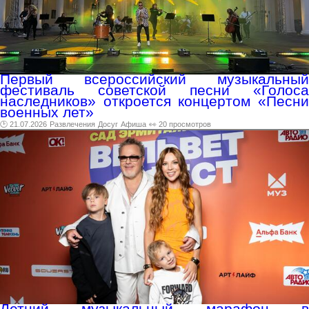
Первый всероссийский музыкальный
фестиваль советской песни «Голоса
наследников» откроется концертом «Песни
военных лет»
🕑 21.07.2026
Развлечения
Досуг
Афиша
👀 20 просмотров
Летний музыкальный марафон в