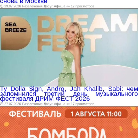
снова в Москве
🕑 29.07.2026
Развлечения
Досуг
Афиша
👀 17 просмотров
Ty Dolla $ign, Andro, Jah Khalib, Sabi: чем
запомнился третий день музыкального
фестиваля ДРИМ ФЕСТ 2026
🕑 27.07.2026
Развлечения
Досуг
Афиша
👀 17 просмотров