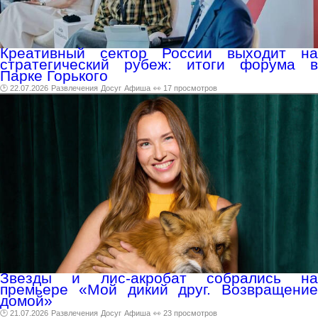
Креативный сектор России выходит на
стратегический рубеж: итоги форума в
Парке Горького
🕑 22.07.2026
Развлечения
Досуг
Афиша
👀 17 просмотров
Звезды и лис-акробат собрались на
премьере «Мой дикий друг. Возвращение
домой»
🕑 21.07.2026
Развлечения
Досуг
Афиша
👀 23 просмотров