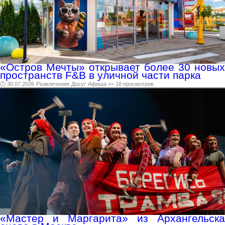
«Остров Мечты» открывает более 30 новых
пространств F&B в уличной части парка
🕑 30.07.2026
Развлечения
Досуг
Афиша
👀 18 просмотров
«Мастер и Маргарита» из Архангельска