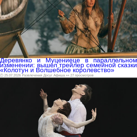
Деревянко и Муцениеце в параллельном
изменении: вышел трейлер семейной сказки
«Колотун и Волшебное королевство»
🕑 25.07.2026
Развлечения
Досуг
Афиша
👀 27 просмотров