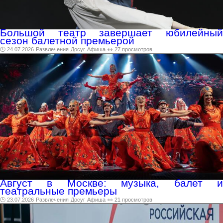
Большой театр завершает юбилейный
сезон балетной премьерой
🕑 24.07.2026
Развлечения
Досуг
Афиша
👀 27 просмотров
Август в Москве: музыка, балет и
театральные премьеры
🕑 23.07.2026
Развлечения
Досуг
Афиша
👀 21 просмотров