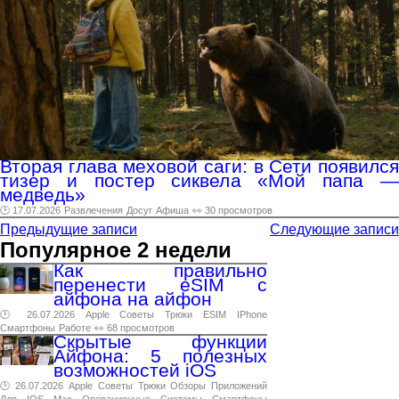
Вторая глава меховой саги: в Сети появился
тизер и постер сиквела «Мой папа —
медведь»
🕑 17.07.2026
Развлечения
Досуг
Афиша
👀 30 просмотров
Предыдущие записи
Следующие записи
Популярное 2 недели
Как правильно
перенести eSIM с
айфона на айфон
🕑 26.07.2026
Apple
Советы
Трюки
ESIM
IPhone
Смартфоны
Работе
👀 68 просмотров
Скрытые функции
Айфона: 5 полезных
возможностей iOS
🕑 26.07.2026
Apple
Советы
Трюки
Обзоры
Приложений
Для
IOS
Mac
Операционные
Системы
Смартфоны