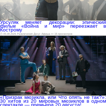
Урсуляк меняет декорации: эпический
фильм «Война и мир» переезжает в
Кострому
🕑 05.08.2026
Развлечения
Досуг
Афиша
👀 16 просмотров
«Призрак мюзикла, или Что опять не так?»:
30 хитов из 20 мировых мюзиклов в одном
спектакле — премьера 20 августа!