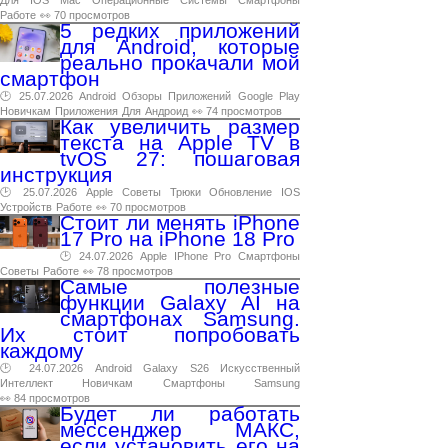
Работе
👀 70 просмотров
5 редких приложений
для Android, которые
реально прокачали мой
смартфон
🕑 25.07.2026
Android
Обзоры
Приложений
Google
Play
Новичкам
Приложения
Для
Андроид
👀 74 просмотров
Как увеличить размер
текста на Apple TV в
tvOS 27: пошаговая
инструкция
🕑 25.07.2026
Apple
Советы
Трюки
Обновление
IOS
Устройств
Работе
👀 70 просмотров
Стоит ли менять iPhone
17 Pro на iPhone 18 Pro
🕑 24.07.2026
Apple
IPhone
Pro
Смартфоны
Советы
Работе
👀 78 просмотров
Самые полезные
функции Galaxy AI на
смартфонах Samsung.
Их стоит попробовать
каждому
🕑 24.07.2026
Android
Galaxy
S26
Искусственный
Интеллект
Новичкам
Смартфоны
Samsung
👀 84 просмотров
Будет ли работать
мессенджер МАКС,
если установить его на