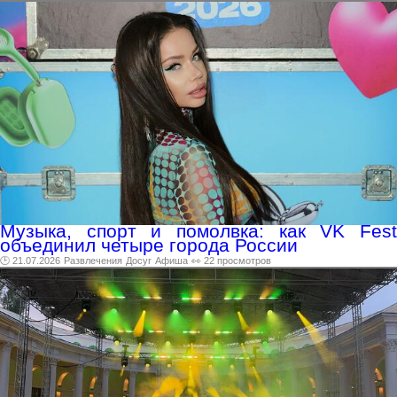
Музыка, спорт и помолвка: как VK Fest
объединил четыре города России
🕑 21.07.2026
Развлечения
Досуг
Афиша
👀 22 просмотров