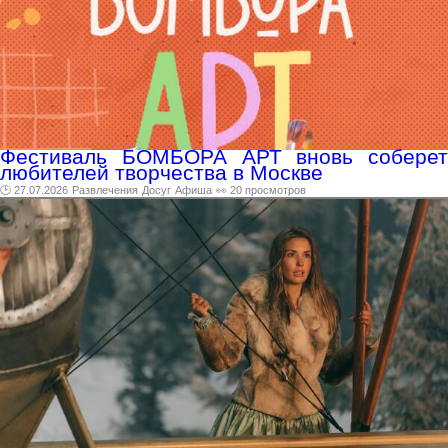
Фестиваль БОМБОРА АРТ вновь соберет
любителей творчества в Москве
🕑 27.07.2026
Развлечения
Досуг
Афиша
👀 20 просмотров