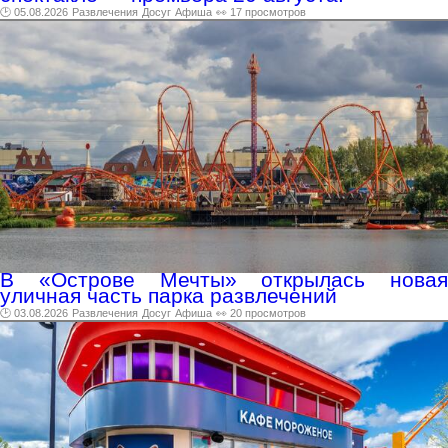
🕑 05.08.2026
Развлечения
Досуг
Афиша
👀 17 просмотров
В «Острове Мечты» открылась новая
уличная часть парка развлечений
🕑 03.08.2026
Развлечения
Досуг
Афиша
👀 20 просмотров