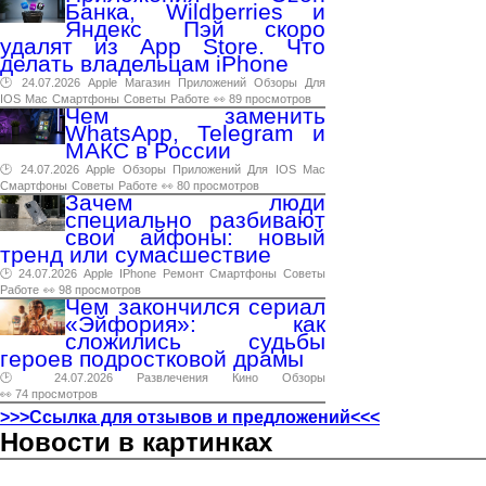
Банка, Wildberries и
Яндекс Пэй скоро
удалят из App Store. Что
делать владельцам iPhone
🕑 24.07.2026
Apple
Магазин
Приложений
Обзоры
Для
IOS
Mac
Смартфоны
Советы
Работе
👀 89 просмотров
Чем заменить
WhatsApp, Telegram и
МАКС в России
🕑 24.07.2026
Apple
Обзоры
Приложений
Для
IOS
Mac
Смартфоны
Советы
Работе
👀 80 просмотров
Зачем люди
специально разбивают
свои айфоны: новый
тренд или сумасшествие
🕑 24.07.2026
Apple
IPhone
Ремонт
Смартфоны
Советы
Работе
👀 98 просмотров
Чем закончился сериал
«Эйфория»: как
сложились судьбы
героев подростковой драмы
🕑 24.07.2026
Развлечения
Кино
Обзоры
👀 74 просмотров
>>>Ссылка для отзывов и предложений<<<
Новости в картинках