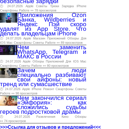
безопасные зарядки
🕑 24.07.2026
Apple
Советы
Трюки
Зарядка
IPhone
Смартфоны
Работе
👀 78 просмотров
Приложения Ozon
Банка, Wildberries и
Яндекс Пэй скоро
удалят из App Store. Что
делать владельцам iPhone
🕑 24.07.2026
Apple
Магазин
Приложений
Обзоры
Для
IOS
Mac
Смартфоны
Советы
Работе
👀 89 просмотров
Чем заменить
WhatsApp, Telegram и
МАКС в России
🕑 24.07.2026
Apple
Обзоры
Приложений
Для
IOS
Mac
Смартфоны
Советы
Работе
👀 80 просмотров
Зачем люди
специально разбивают
свои айфоны: новый
тренд или сумасшествие
🕑 24.07.2026
Apple
IPhone
Ремонт
Смартфоны
Советы
Работе
👀 98 просмотров
Чем закончился сериал
«Эйфория»: как
сложились судьбы
героев подростковой драмы
🕑 24.07.2026
Развлечения
Кино
Обзоры
👀 74 просмотров
>>>Ссылка для отзывов и предложений<<<