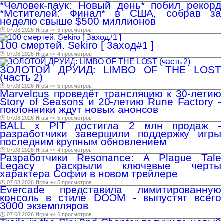
*Человек-паук: Новый день* побил рекорд
*Мстителей: Финал* в США, собрав за
неделю свыше $500 миллионов
🕑 07.08.2026
Игры
👀 5 просмотров
100 смертей. Sekiro [ Заход#1 ]
🕑 07.08.2026
Игры
👀 4 просмотров
ЗОЛОТОЙ ДРУИД: LIMBO OF THE LOST
(часть 2)
🕑 07.08.2026
Игры
👀 5 просмотров
Marvelous проведёт трансляцию к 30-летию
Story of Seasons и 20-летию Rune Factory -
поклонники ждут новых анонсов
🕑 07.08.2026
Игры
👀 5 просмотров
BALL x PIT достигла 2 млн продаж -
разработчики завершили поддержку игры
последним крупным обновлением
🕑 07.08.2026
Игры
👀 4 просмотров
Разработчики Resonance: A Plague Tale
Legacy раскрыли ключевые черты
характера Софии в новом трейлере
🕑 07.08.2026
Игры
👀 5 просмотров
Evercade представила лимитированную
консоль в стиле DOOM - выпустят всего
3000 экземпляров
🕑 07.08.2026
Игры
👀 6 просмотров