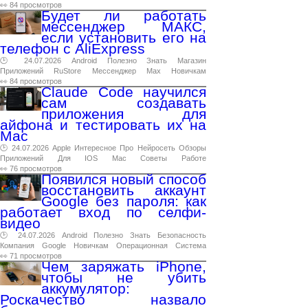
👀 84 просмотров
Будет ли работать
мессенджер МАКС,
если установить его на
телефон с AliExpress
🕑 24.07.2026
Android
Полезно
Знать
Магазин
Приложений
RuStore
Мессенджер
Max
Новичкам
👀 84 просмотров
Claude Code научился
сам создавать
приложения для
айфона и тестировать их на
Mac
🕑 24.07.2026
Apple
Интересное
Про
Нейросеть
Обзоры
Приложений
Для
IOS
Mac
Советы
Работе
👀 76 просмотров
Появился новый способ
восстановить аккаунт
Google без пароля: как
работает вход по селфи-
видео
🕑 24.07.2026
Android
Полезно
Знать
Безопасность
Компания
Google
Новичкам
Операционная
Система
👀 71 просмотров
Чем заряжать iPhone,
чтобы не убить
аккумулятор:
Роскачество назвало