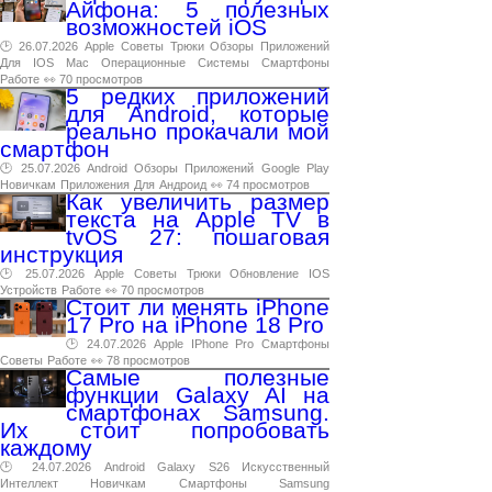
Айфона: 5 полезных
возможностей iOS
🕑 26.07.2026
Apple
Советы
Трюки
Обзоры
Приложений
Для
IOS
Mac
Операционные
Системы
Смартфоны
Работе
👀 70 просмотров
5 редких приложений
для Android, которые
реально прокачали мой
смартфон
🕑 25.07.2026
Android
Обзоры
Приложений
Google
Play
Новичкам
Приложения
Для
Андроид
👀 74 просмотров
Как увеличить размер
текста на Apple TV в
tvOS 27: пошаговая
инструкция
🕑 25.07.2026
Apple
Советы
Трюки
Обновление
IOS
Устройств
Работе
👀 70 просмотров
Стоит ли менять iPhone
17 Pro на iPhone 18 Pro
🕑 24.07.2026
Apple
IPhone
Pro
Смартфоны
Советы
Работе
👀 78 просмотров
Самые полезные
функции Galaxy AI на
смартфонах Samsung.
Их стоит попробовать
каждому
🕑 24.07.2026
Android
Galaxy
S26
Искусственный
Интеллект
Новичкам
Смартфоны
Samsung