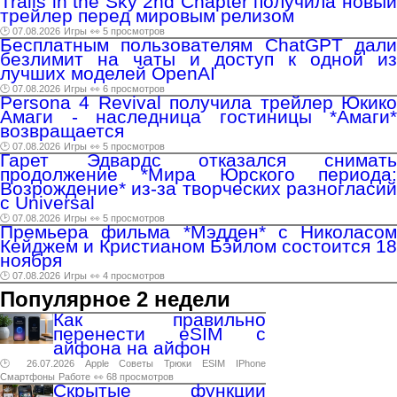
Trails in the Sky 2nd Chapter получила новый
трейлер перед мировым релизом
🕑 07.08.2026
Игры
👀 5 просмотров
Бесплатным пользователям ChatGPT дали
безлимит на чаты и доступ к одной из
лучших моделей OpenAI
🕑 07.08.2026
Игры
👀 6 просмотров
Persona 4 Revival получила трейлер Юкико
Амаги - наследница гостиницы *Амаги*
возвращается
🕑 07.08.2026
Игры
👀 5 просмотров
Гарет Эдвардс отказался снимать
продолжение *Мира Юрского периода:
Возрождение* из-за творческих разногласий
с Universal
🕑 07.08.2026
Игры
👀 5 просмотров
Премьера фильма *Мэдден* с Николасом
Кейджем и Кристианом Бэйлом состоится 18
ноября
🕑 07.08.2026
Игры
👀 4 просмотров
Популярное 2 недели
Как правильно
перенести eSIM с
айфона на айфон
🕑 26.07.2026
Apple
Советы
Трюки
ESIM
IPhone
Смартфоны
Работе
👀 68 просмотров
Скрытые функции