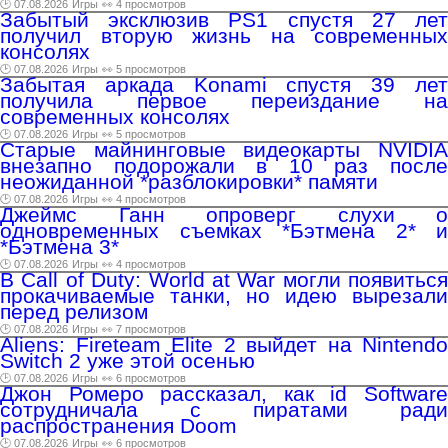
🕑 07.08.2026
Игры
👀 4 просмотров
Забытый эксклюзив PS1 спустя 27 лет
получил вторую жизнь на современных
консолях
🕑 07.08.2026
Игры
👀 5 просмотров
Забытая аркада Konami спустя 39 лет
получила первое переиздание на
современных консолях
🕑 07.08.2026
Игры
👀 5 просмотров
Старые майнинговые видеокарты NVIDIA
внезапно подорожали в 10 раз после
неожиданной *разблокировки* памяти
🕑 07.08.2026
Игры
👀 4 просмотров
Джеймс Ганн опроверг слухи о
одновременных съемках *Бэтмена 2* и
*Бэтмена 3*
🕑 07.08.2026
Игры
👀 4 просмотров
В Call of Duty: World at War могли появиться
прокачиваемые танки, но идею вырезали
перед релизом
🕑 07.08.2026
Игры
👀 7 просмотров
Aliens: Fireteam Elite 2 выйдет на Nintendo
Switch 2 уже этой осенью
🕑 07.08.2026
Игры
👀 6 просмотров
Джон Ромеро рассказал, как id Software
сотрудничала с пиратами ради
распространения Doom
🕑 07.08.2026
Игры
👀 6 просмотров