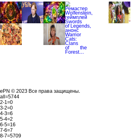
ePN © 2023 Все права защищены.
all=5744
2-1=0
3-2=0
4-3=6
5-4=2
6-5=16
7-6=7
8-7=5709