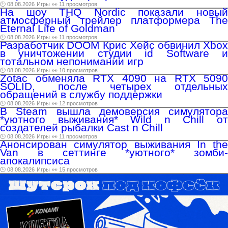
🕑 08.08.2026
Игры
👀 11 просмотров
На шоу THQ Nordic показали новый
атмосферный трейлер платформера The
Eternal Life of Goldman
🕑 08.08.2026
Игры
👀 11 просмотров
Разработчик DOOM Крис Хейс обвинил Xbox
в уничтожении студии id Software и
тотальном непонимании игр
🕑 08.08.2026
Игры
👀 10 просмотров
Zotac обменяла RTX 4090 на RTX 5090
SOLID, после четырех отдельных
обращений в службу поддержки
🕑 08.08.2026
Игры
👀 12 просмотров
В Steam вышла демоверсия симулятора
*уютного выживания* Wild n Chill от
создателей рыбалки Cast n Chill
🕑 08.08.2026
Игры
👀 11 просмотров
Анонсирован симулятор выживания In the
Van в сеттинге *уютного* зомби-
апокалипсиса
🕑 08.08.2026
Игры
👀 15 просмотров