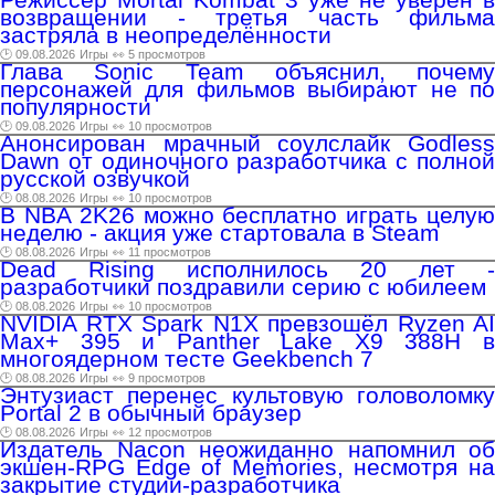
возвращении - третья часть фильма
застряла в неопределённости
🕑 09.08.2026
Игры
👀 5 просмотров
Глава Sonic Team объяснил, почему
персонажей для фильмов выбирают не по
популярности
🕑 09.08.2026
Игры
👀 10 просмотров
Анонсирован мрачный соулслайк Godless
Dawn от одиночного разработчика с полной
русской озвучкой
🕑 08.08.2026
Игры
👀 10 просмотров
В NBA 2K26 можно бесплатно играть целую
неделю - акция уже стартовала в Steam
🕑 08.08.2026
Игры
👀 11 просмотров
Dead Rising исполнилось 20 лет -
разработчики поздравили серию с юбилеем
🕑 08.08.2026
Игры
👀 10 просмотров
NVIDIA RTX Spark N1X превзошёл Ryzen AI
Max+ 395 и Panther Lake X9 388H в
многоядерном тесте Geekbench 7
🕑 08.08.2026
Игры
👀 9 просмотров
Энтузиаст перенес культовую головоломку
Portal 2 в обычный браузер
🕑 08.08.2026
Игры
👀 12 просмотров
Издатель Nacon неожиданно напомнил об
экшен-RPG Edge of Memories, несмотря на
закрытие студии-разработчика