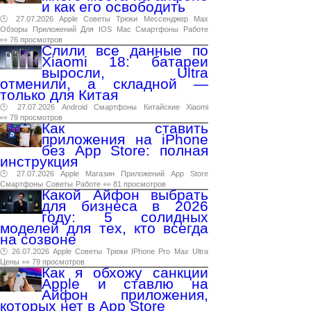
и как его освободить
🕑 27.07.2026
Apple
Советы
Трюки
Мессенджер
Max
Обзоры
Приложений
Для
IOS
Mac
Смартфоны
Работе
👀 76 просмотров
Слили все данные по
Xiaomi 18: батареи
выросли, Ultra
отменили, а складной —
только для Китая
🕑 27.07.2026
Android
Смартфоны
Китайские
Xiaomi
👀 79 просмотров
Как ставить
приложения на iPhone
без App Store: полная
инструкция
🕑 27.07.2026
Apple
Магазин
Приложений
App
Store
Смартфоны
Советы
Работе
👀 81 просмотров
Какой Айфон выбрать
для бизнеса в 2026
году: 5 солидных
моделей для тех, кто всегда
на созвоне
🕑 26.07.2026
Apple
Советы
Трюки
IPhone
Pro
Max
Ultra
Цены
👀 79 просмотров
Как я обхожу санкции
Apple и ставлю на
Айфон приложения,
которых нет в App Store