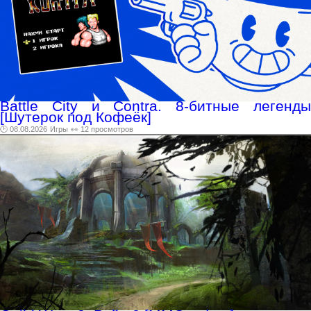
Battle City и Contra. 8-битные легенды
[Шутерок под Кофеёк]
🕑 08.08.2026
Игры
👀 12 просмотров