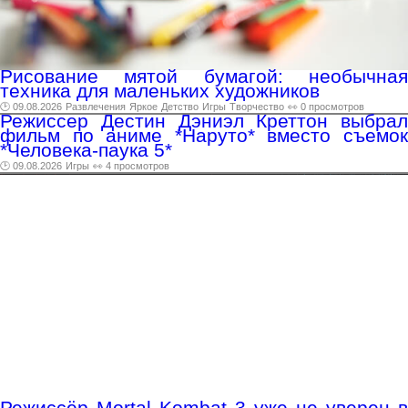
Рисование мятой бумагой: необычная
техника для маленьких художников
🕑 09.08.2026
Развлечения
Яркое
Детство
Игры
Творчество
👀 0 просмотров
Режиссер Дестин Дэниэл Креттон выбрал
фильм по аниме *Наруто* вместо съемок
*Человека-паука 5*
🕑 09.08.2026
Игры
👀 4 просмотров
Режиссёр Mortal Kombat 3 уже не уверен в