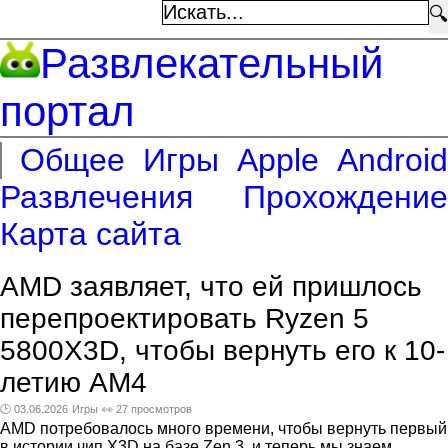
🔍
Развлекательный
портал
Общее
Игры
Apple
Android
Развлечения
Прохождение
Карта сайта
AMD заявляет, что ей пришлось
перепроектировать Ryzen 5
5800X3D, чтобы вернуть его к 10-
летию AM4
🕑 03.06.2026
Игры
👀 27 просмотров
AMD потребовалось много времени, чтобы вернуть первый
в истории чип X3D на базе Zen 3, и теперь мы знаем