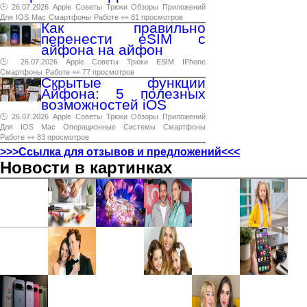
🕑 26.07.2026
Apple
Советы
Трюки
Обзоры
Приложений
Для
IOS
Mac
Смартфоны
Работе
👀 81 просмотров
Как правильно
перенести eSIM с
айфона на айфон
🕑 26.07.2026
Apple
Советы
Трюки
ESIM
IPhone
Смартфоны
Работе
👀 77 просмотров
Скрытые функции
Айфона: 5 полезных
возможностей iOS
🕑 26.07.2026
Apple
Советы
Трюки
Обзоры
Приложений
Для
IOS
Mac
Операционные
Системы
Смартфоны
Работе
👀 83 просмотров
>>>Ссылка для отзывов и предложений<<<
Новости в картинках