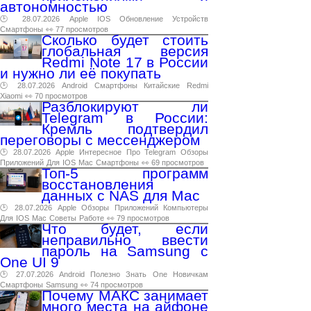
автономностью
🕑 28.07.2026
Apple
IOS
Обновление
Устройств
Смартфоны
👀 77 просмотров
Сколько будет стоить
глобальная версия
Redmi Note 17 в России
и нужно ли её покупать
🕑 28.07.2026
Android
Смартфоны
Китайские
Redmi
Xiaomi
👀 70 просмотров
Разблокируют ли
Telegram в России:
Кремль подтвердил
переговоры с мессенджером
🕑 28.07.2026
Apple
Интересное
Про
Telegram
Обзоры
Приложений
Для
IOS
Mac
Смартфоны
👀 69 просмотров
Топ-5 программ
восстановления
данных с NAS для Mac
🕑 28.07.2026
Apple
Обзоры
Приложений
Компьютеры
Для
IOS
Mac
Советы
Работе
👀 79 просмотров
Что будет, если
неправильно ввести
пароль на Samsung с
One UI 9
🕑 27.07.2026
Android
Полезно
Знать
One
Новичкам
Смартфоны
Samsung
👀 74 просмотров
Почему МАКС занимает
много места на айфоне