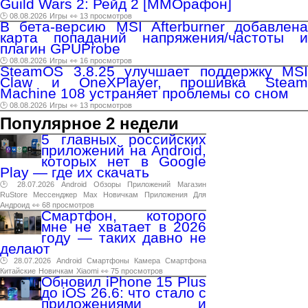
Guild Wars 2: Рейд 2 [ММОрафон]
🕑 08.08.2026
Игры
👀 13 просмотров
В бета-версию MSI Afterburner добавлена
карта попаданий напряжения/частоты и
плагин GPUProbe
🕑 08.08.2026
Игры
👀 16 просмотров
SteamOS 3.8.25 улучшает поддержку MSI
Claw и OneXPlayer, прошивка Steam
Machine 108 устраняет проблемы со сном
🕑 08.08.2026
Игры
👀 13 просмотров
Популярное 2 недели
5 главных российских
приложений на Android,
которых нет в Google
Play — где их скачать
🕑 28.07.2026
Android
Обзоры
Приложений
Магазин
RuStore
Мессенджер
Max
Новичкам
Приложения
Для
Андроид
👀 68 просмотров
Смартфон, которого
мне не хватает в 2026
году — таких давно не
делают
🕑 28.07.2026
Android
Смартфоны
Камера
Смартфона
Китайские
Новичкам
Xiaomi
👀 75 просмотров
Обновил iPhone 15 Plus
до iOS 26.6: что стало с
приложениями и