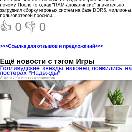
почему. После того, как "RAM-апокалипсис" значительно
затруднил сборку игровых систем на базе DDR5, миллионы
пользователей просили...
👍 0
👎 0
>>>Ссылка для отзывов и предложений<<<
Ещё новости с тэгом Игры
Голливудские звезды наконец появились на
постерах *Надежды*
🕑 09.08.2026
Игры
👀 0 просмотров