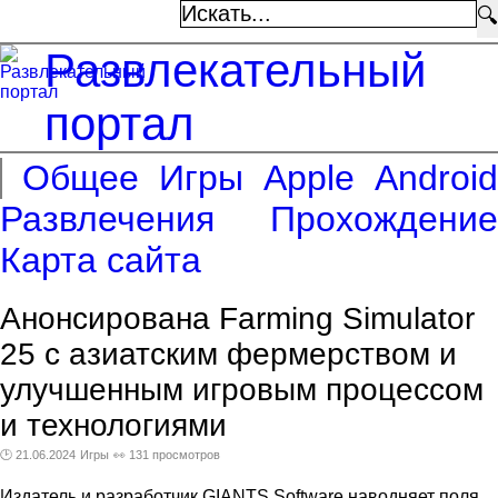
🔍
Развлекательный
портал
Общее
Игры
Apple
Android
Развлечения
Прохождение
Карта сайта
Анонсирована Farming Simulator
25 с азиатским фермерством и
улучшенным игровым процессом
и технологиями
🕑 21.06.2024
Игры
👀 131 просмотров
Издатель и разработчик GIANTS Software наводняет поля