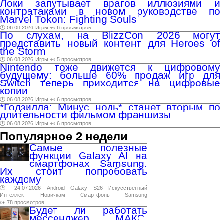
Локи запутывает врагов иллюзиями и
контратаками в новом руководстве по
Marvel Tokon: Fighting Souls
🕑 06.08.2026
Игры
👀 6 просмотров
По слухам, на BlizzCon 2026 могут
представить новый контент для Heroes of
the Storm
🕑 06.08.2026
Игры
👀 5 просмотров
Nintendo тоже движется к цифровому
будущему: больше 60% продаж игр для
Switch теперь приходится на цифровые
копии
🕑 06.08.2026
Игры
👀 6 просмотров
*Годзилла: Минус ноль* станет вторым по
длительности фильмом франшизы
🕑 06.08.2026
Игры
👀 6 просмотров
Популярное 2 недели
Самые полезные
функции Galaxy AI на
смартфонах Samsung.
Их стоит попробовать
каждому
🕑 24.07.2026
Android
Galaxy
S26
Искусственный
Интеллект
Новичкам
Смартфоны
Samsung
👀 78 просмотров
Будет ли работать
мессенджер МАКС,