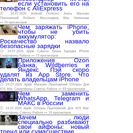
если установить его на
телефон с AliExpress
🕑 24.07.2026
Android
Полезно
Знать
Магазин
Приложений
RuStore
Мессенджер
Max
Новичкам
👀 78 просмотров
Чем заряжать iPhone,
чтобы не убить
аккумулятор:
Роскачество назвало
безопасные зарядки
🕑 24.07.2026
Apple
Советы
Трюки
Зарядка
IPhone
Смартфоны
Работе
👀 73 просмотров
Приложения Ozon
Банка, Wildberries и
Яндекс Пэй скоро
удалят из App Store. Что
делать владельцам iPhone
🕑 24.07.2026
Apple
Магазин
Приложений
Обзоры
Для
IOS
Mac
Смартфоны
Советы
Работе
👀 83 просмотров
Чем заменить
WhatsApp, Telegram и
МАКС в России
🕑 24.07.2026
Apple
Обзоры
Приложений
Для
IOS
Mac
Смартфоны
Советы
Работе
👀 74 просмотров
Зачем люди
специально разбивают
свои айфоны: новый
тренд или сумасшествие