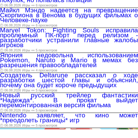
🕑 06.08.2026
Игры
👀 6 просмотров
Майкл Мэндо надеется на превращение
Скорпиона в Венома в будущих фильмах о
Человеке-пауке
🕑 06.08.2026
Игры
👀 6 просмотров
Marvel Tokon: Fighting Souls исправила
проблемный ПК-порт перед релизом -
разработчики устранили главные жалобы
игроков
🕑 06.08.2026
Игры
👀 5 просмотров
Япония недовольна использованием
Pokemon, Naruto и Mario в мемах без
разрешения правообладателей
🕑 06.08.2026
Игры
👀 4 просмотров
Создатель Deltarune рассказал о ходе
разработки шестой главы и объяснил,
почему она будет короче предыдущих
🕑 06.08.2026
Игры
👀 5 просмотров
Новый русский трейлер фантастики
*Надежда*. В прокат выйдет
перемонтированная версия фильма
🕑 06.08.2026
Игры
👀 5 просмотров
Nintendo заявляет, что кино может
*преодолеть границы* игр
🕑 06.08.2026
Игры
👀 5 просмотров