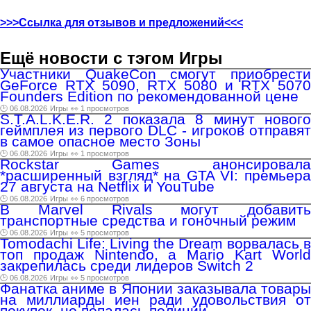
>>>Ссылка для отзывов и предложений<<<
Ещё новости с тэгом Игры
Участники QuakeCon смогут приобрести
GeForce RTX 5090, RTX 5080 и RTX 5070
Founders Edition по рекомендованной цене
🕑 06.08.2026
Игры
👀 1 просмотров
S.T.A.L.K.E.R. 2 показала 8 минут нового
геймплея из первого DLC - игроков отправят
в самое опасное место Зоны
🕑 06.08.2026
Игры
👀 1 просмотров
Rockstar Games анонсировала
*расширенный взгляд* на GTA VI: премьера
27 августа на Netflix и YouTube
🕑 06.08.2026
Игры
👀 6 просмотров
В Marvel Rivals могут добавить
транспортные средства и гоночный режим
🕑 06.08.2026
Игры
👀 5 просмотров
Tomodachi Life: Living the Dream ворвалась в
топ продаж Nintendo, а Mario Kart World
закрепилась среди лидеров Switch 2
🕑 06.08.2026
Игры
👀 5 просмотров
Фанатка аниме в Японии заказывала товары
на миллиарды иен ради удовольствия от
покупок, но попалась полиции