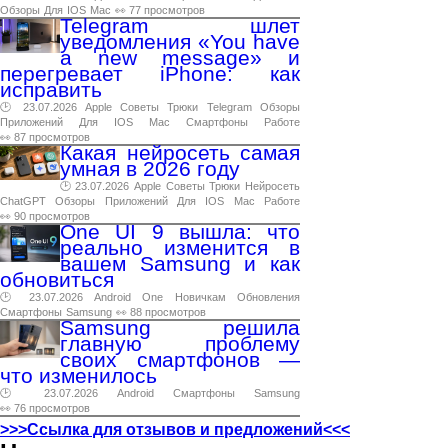
Обзоры
Для
IOS
Mac
👀 77 просмотров
Telegram шлет
уведомления «You have
a new message» и
перегревает iPhone: как
исправить
🕑 23.07.2026
Apple
Советы
Трюки
Telegram
Обзоры
Приложений
Для
IOS
Mac
Смартфоны
Работе
👀 87 просмотров
Какая нейросеть самая
умная в 2026 году
🕑 23.07.2026
Apple
Советы
Трюки
Нейросеть
ChatGPT
Обзоры
Приложений
Для
IOS
Mac
Работе
👀 90 просмотров
One UI 9 вышла: что
реально изменится в
вашем Samsung и как
обновиться
🕑 23.07.2026
Android
One
Новичкам
Обновления
Смартфоны
Samsung
👀 88 просмотров
Samsung решила
главную проблему
своих смартфонов —
что изменилось
🕑 23.07.2026
Android
Смартфоны
Samsung
👀 76 просмотров
>>>Ссылка для отзывов и предложений<<<