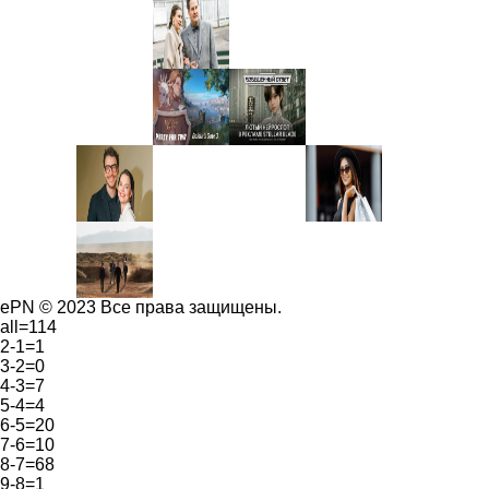
ePN © 2023 Все права защищены.
all=114
2-1=1
3-2=0
4-3=7
5-4=4
6-5=20
7-6=10
8-7=68
9-8=1