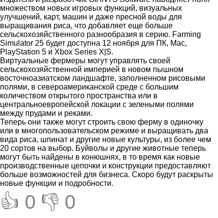
множеством новых игровых функций, визуальных
улучшений, карт, машин и даже пресной воды для
выращивания риса, что добавляет еще больше
сельскохозяйственного разнообразия в серию. Farming
Simulator 25 будет доступна 12 ноября для ПК, Mac,
PlayStation 5 и Xbox Series X|S.
Виртуальные фермеры могут управлять своей
сельскохозяйственной империей в новом пышном
восточноазиатском ландшафте, заполненном рисовыми
полями, в североамериканской среде с большим
количеством открытого пространства или в
центральноевропейской локации с зелеными полями
между прудами и реками.
Теперь они также могут строить свою ферму в одиночку
или в многопользовательском режиме и выращивать два
вида риса, шпинат и другие новые культуры, из более чем
20 сортов на выбор. Буйволы и другие животные теперь
могут быть найдены в конюшнях, в то время как новые
производственные цепочки и конструкции предоставляют
больше возможностей для бизнеса. Скоро будут раскрыты
новые функции и подробности.
👍 0
👎 0