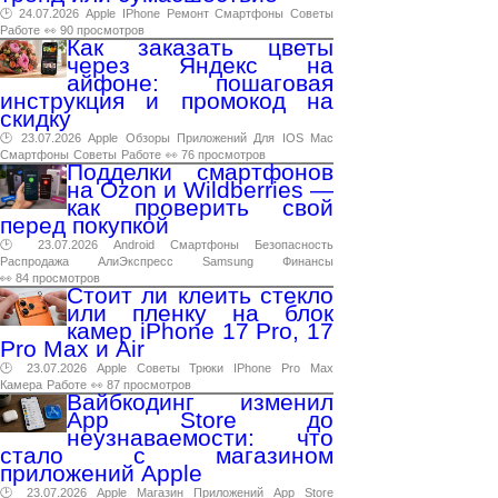
🕑 24.07.2026
Apple
IPhone
Ремонт
Смартфоны
Советы
Работе
👀 90 просмотров
Как заказать цветы
через Яндекс на
айфоне: пошаговая
инструкция и промокод на
скидку
🕑 23.07.2026
Apple
Обзоры
Приложений
Для
IOS
Mac
Смартфоны
Советы
Работе
👀 76 просмотров
Подделки смартфонов
на Ozon и Wildberries —
как проверить свой
перед покупкой
🕑 23.07.2026
Android
Смартфоны
Безопасность
Распродажа
АлиЭкспресс
Samsung
Финансы
👀 84 просмотров
Стоит ли клеить стекло
или пленку на блок
камер iPhone 17 Pro, 17
Pro Max и Air
🕑 23.07.2026
Apple
Советы
Трюки
IPhone
Pro
Max
Камера
Работе
👀 87 просмотров
Вайбкодинг изменил
App Store до
неузнаваемости: что
стало с магазином
приложений Apple
🕑 23.07.2026
Apple
Магазин
Приложений
App
Store