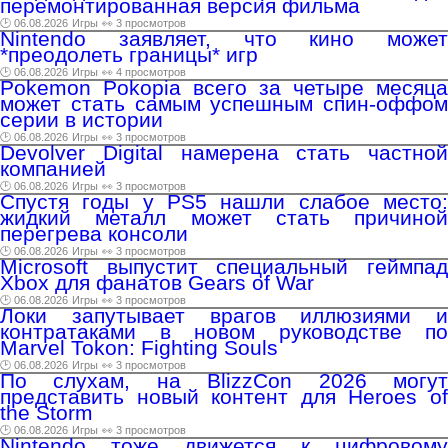
перемонтированная версия фильма
🕑 06.08.2026
Игры
👀 3 просмотров
Nintendo заявляет, что кино может
*преодолеть границы* игр
🕑 06.08.2026
Игры
👀 4 просмотров
Pokemon Pokopia всего за четыре месяца
может стать самым успешным спин-оффом
серии в истории
🕑 06.08.2026
Игры
👀 3 просмотров
Devolver Digital намерена стать частной
компанией
🕑 06.08.2026
Игры
👀 3 просмотров
Спустя годы у PS5 нашли слабое место:
жидкий металл может стать причиной
перегрева консоли
🕑 06.08.2026
Игры
👀 3 просмотров
Microsoft выпустит специальный геймпад
Xbox для фанатов Gears of War
🕑 06.08.2026
Игры
👀 3 просмотров
Локи запутывает врагов иллюзиями и
контратаками в новом руководстве по
Marvel Tokon: Fighting Souls
🕑 06.08.2026
Игры
👀 3 просмотров
По слухам, на BlizzCon 2026 могут
представить новый контент для Heroes of
the Storm
🕑 06.08.2026
Игры
👀 3 просмотров
Nintendo тоже движется к цифровому