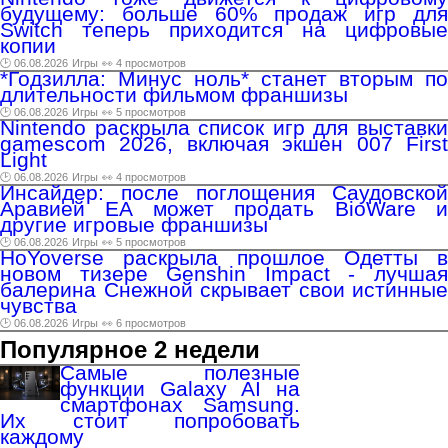
будущему: больше 60% продаж игр для
Switch теперь приходится на цифровые
копии
🕑 06.08.2026
Игры
👀 4 просмотров
*Годзилла: Минус ноль* станет вторым по
длительности фильмом франшизы
🕑 06.08.2026
Игры
👀 5 просмотров
Nintendo раскрыла список игр для выставки
gamescom 2026, включая экшен 007 First
Light
🕑 06.08.2026
Игры
👀 4 просмотров
Инсайдер: после поглощения Саудовской
Аравией EA может продать BioWare и
другие игровые франшизы
🕑 06.08.2026
Игры
👀 5 просмотров
HoYoverse раскрыла прошлое Одетты в
новом тизере Genshin Impact - лучшая
балерина Снежной скрывает свои истинные
чувства
🕑 06.08.2026
Игры
👀 6 просмотров
Популярное 2 недели
Самые полезные
функции Galaxy AI на
смартфонах Samsung.
Их стоит попробовать
каждому