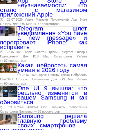
App Store до
неузнаваемости: что
стало с магазином
приложений Apple
🕑 23.07.2026
Apple
Магазин
Приложений
App
Store
Обзоры
Для
IOS
Mac
👀 77 просмотров
Telegram шлет
уведомления «You have
a new message» и
перегревает iPhone: как
исправить
🕑 23.07.2026
Apple
Советы
Трюки
Telegram
Обзоры
Приложений
Для
IOS
Mac
Смартфоны
Работе
👀 87 просмотров
Какая нейросеть самая
умная в 2026 году
🕑 23.07.2026
Apple
Советы
Трюки
Нейросеть
ChatGPT
Обзоры
Приложений
Для
IOS
Mac
Работе
👀 90 просмотров
One UI 9 вышла: что
реально изменится в
вашем Samsung и как
обновиться
🕑 23.07.2026
Android
One
Новичкам
Обновления
Смартфоны
Samsung
👀 88 просмотров
Samsung решила
главную проблему
своих смартфонов —
что изменилось