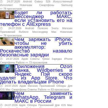
🕑 24.07.2026
Android
Galaxy
S26
Искусственный
Интеллект
Новичкам
Смартфоны
Samsung
👀 78 просмотров
Будет ли работать
мессенджер МАКС,
если установить его на
телефон с AliExpress
🕑 24.07.2026
Android
Полезно
Знать
Магазин
Приложений
RuStore
Мессенджер
Max
Новичкам
👀 78 просмотров
Чем заряжать iPhone,
чтобы не убить
аккумулятор:
Роскачество назвало
безопасные зарядки
🕑 24.07.2026
Apple
Советы
Трюки
Зарядка
IPhone
Смартфоны
Работе
👀 73 просмотров
Приложения Ozon
Банка, Wildberries и
Яндекс Пэй скоро
удалят из App Store. Что
делать владельцам iPhone
🕑 24.07.2026
Apple
Магазин
Приложений
Обзоры
Для
IOS
Mac
Смартфоны
Советы
Работе
👀 83 просмотров
Чем заменить
WhatsApp, Telegram и
МАКС в России
🕑 24.07.2026
Apple
Обзоры
Приложений
Для
IOS
Mac