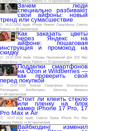
Смартфоны
Советы
Работе
👀 74 просмотров
Зачем люди
специально разбивают
свои айфоны: новый
тренд или сумасшествие
🕑 24.07.2026
Apple
IPhone
Ремонт
Смартфоны
Советы
Работе
👀 90 просмотров
Как заказать цветы
через Яндекс на
айфоне: пошаговая
инструкция и промокод на
скидку
🕑 23.07.2026
Apple
Обзоры
Приложений
Для
IOS
Mac
Смартфоны
Советы
Работе
👀 76 просмотров
Подделки смартфонов
на Ozon и Wildberries —
как проверить свой
перед покупкой
🕑 23.07.2026
Android
Смартфоны
Безопасность
Распродажа
АлиЭкспресс
Samsung
Финансы
👀 84 просмотров
Стоит ли клеить стекло
или пленку на блок
камер iPhone 17 Pro, 17
Pro Max и Air
🕑 23.07.2026
Apple
Советы
Трюки
IPhone
Pro
Max
Камера
Работе
👀 87 просмотров
Вайбкодинг изменил