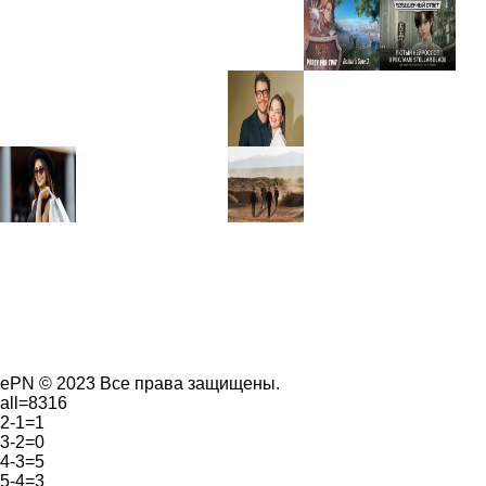
ePN © 2023 Все права защищены.
all=8316
2-1=1
3-2=0
4-3=5
5-4=3