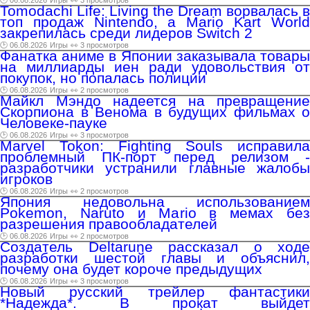
🕑 06.08.2026
Игры
👀 3 просмотров
Tomodachi Life: Living the Dream ворвалась в
топ продаж Nintendo, а Mario Kart World
закрепилась среди лидеров Switch 2
🕑 06.08.2026
Игры
👀 3 просмотров
Фанатка аниме в Японии заказывала товары
на миллиарды иен ради удовольствия от
покупок, но попалась полиции
🕑 06.08.2026
Игры
👀 2 просмотров
Майкл Мэндо надеется на превращение
Скорпиона в Венома в будущих фильмах о
Человеке-пауке
🕑 06.08.2026
Игры
👀 3 просмотров
Marvel Tokon: Fighting Souls исправила
проблемный ПК-порт перед релизом -
разработчики устранили главные жалобы
игроков
🕑 06.08.2026
Игры
👀 2 просмотров
Япония недовольна использованием
Pokemon, Naruto и Mario в мемах без
разрешения правообладателей
🕑 06.08.2026
Игры
👀 2 просмотров
Создатель Deltarune рассказал о ходе
разработки шестой главы и объяснил,
почему она будет короче предыдущих
🕑 06.08.2026
Игры
👀 3 просмотров
Новый русский трейлер фантастики
*Надежда*. В прокат выйдет