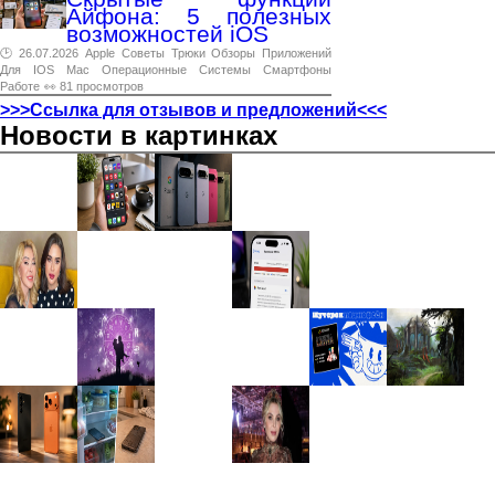
Айфона: 5 полезных
возможностей iOS
🕑 26.07.2026
Apple
Советы
Трюки
Обзоры
Приложений
Для
IOS
Mac
Операционные
Системы
Смартфоны
Работе
👀 81 просмотров
>>>Ссылка для отзывов и предложений<<<
Новости в картинках