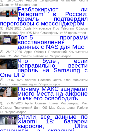
🕑 28.07.2026
Android
Смартфоны
Китайские
Redmi
Xiaomi
👀 65 просмотров
Разблокируют ли
Telegram в России:
Кремль подтвердил
переговоры с мессенджером
🕑 28.07.2026
Apple
Интересное
Про
Telegram
Обзоры
Приложений
Для
IOS
Mac
Смартфоны
👀 66 просмотров
Топ-5 программ
восстановления
данных с NAS для Mac
🕑 28.07.2026
Apple
Обзоры
Приложений
Компьютеры
Для
IOS
Mac
Советы
Работе
👀 76 просмотров
Что будет, если
неправильно ввести
пароль на Samsung с
One UI 9
🕑 27.07.2026
Android
Полезно
Знать
One
Новичкам
Смартфоны
Samsung
👀 72 просмотров
Почему МАКС занимает
много места на айфоне
и как его освободить
🕑 27.07.2026
Apple
Советы
Трюки
Мессенджер
Max
Обзоры
Приложений
Для
IOS
Mac
Смартфоны
Работе
👀 74 просмотров
Слили все данные по
Xiaomi 18: батареи
выросли, Ultra
отменили, а складной —