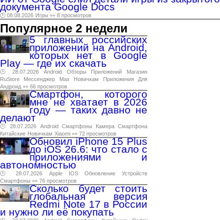
документа Google Docs
🕑 08.08.2026
Игры
👀 8 просмотров
Популярное 2 недели
5 главных российских
приложений на Android,
которых нет в Google
Play — где их скачать
🕑 28.07.2026
Android
Обзоры
Приложений
Магазин
RuStore
Мессенджер
Max
Новичкам
Приложения
Для
Андроид
👀 66 просмотров
Смартфон, которого
мне не хватает в 2026
году — таких давно не
делают
🕑 28.07.2026
Android
Смартфоны
Камера
Смартфона
Китайские
Новичкам
Xiaomi
👀 72 просмотров
Обновил iPhone 15 Plus
до iOS 26.6: что стало с
приложениями и
автономностью
🕑 28.07.2026
Apple
IOS
Обновление
Устройств
Смартфоны
👀 76 просмотров
Сколько будет стоить
глобальная версия
Redmi Note 17 в России
и нужно ли её покупать