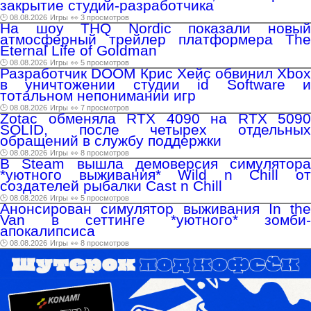
закрытие студии-разработчика
🕑 08.08.2026
Игры
👀 3 просмотров
На шоу THQ Nordic показали новый
атмосферный трейлер платформера The
Eternal Life of Goldman
🕑 08.08.2026
Игры
👀 5 просмотров
Разработчик DOOM Крис Хейс обвинил Xbox
в уничтожении студии id Software и
тотальном непонимании игр
🕑 08.08.2026
Игры
👀 7 просмотров
Zotac обменяла RTX 4090 на RTX 5090
SOLID, после четырех отдельных
обращений в службу поддержки
🕑 08.08.2026
Игры
👀 8 просмотров
В Steam вышла демоверсия симулятора
*уютного выживания* Wild n Chill от
создателей рыбалки Cast n Chill
🕑 08.08.2026
Игры
👀 5 просмотров
Анонсирован симулятор выживания In the
Van в сеттинге *уютного* зомби-
апокалипсиса
🕑 08.08.2026
Игры
👀 8 просмотров