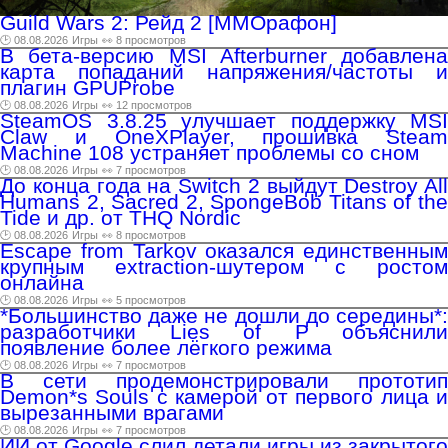
Guild Wars 2: Рейд 2 [ММОрафон]
🕑 08.08.2026
Игры
👀 8 просмотров
В бета-версию MSI Afterburner добавлена
карта попаданий напряжения/частоты и
плагин GPUProbe
🕑 08.08.2026
Игры
👀 12 просмотров
SteamOS 3.8.25 улучшает поддержку MSI
Claw и OneXPlayer, прошивка Steam
Machine 108 устраняет проблемы со сном
🕑 08.08.2026
Игры
👀 7 просмотров
До конца года на Switch 2 выйдут Destroy All
Humans 2, Sacred 2, SpongeBob Titans of the
Tide и др. от THQ Nordic
🕑 08.08.2026
Игры
👀 8 просмотров
Escape from Tarkov оказался единственным
крупным extraction-шутером с ростом
онлайна
🕑 08.08.2026
Игры
👀 5 просмотров
*Большинство даже не дошли до середины*:
разработчики Lies of P объяснили
появление более лёгкого режима
🕑 08.08.2026
Игры
👀 7 просмотров
В сети продемонстрировали прототип
Demon*s Souls с камерой от первого лица и
вырезанными врагами
🕑 08.08.2026
Игры
👀 7 просмотров
ИИ от Google слил детали игры из закрытого