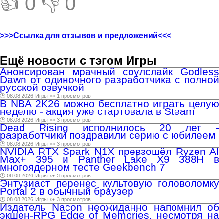
👍 0
👎 0
>>>Ссылка для отзывов и предложений<<<
Ещё новости с тэгом Игры
Анонсирован мрачный соулслайк Godless
Dawn от одиночного разработчика с полной
русской озвучкой
🕑 08.08.2026
Игры
👀 1 просмотров
В NBA 2K26 можно бесплатно играть целую
неделю - акция уже стартовала в Steam
🕑 08.08.2026
Игры
👀 3 просмотров
Dead Rising исполнилось 20 лет -
разработчики поздравили серию с юбилеем
🕑 08.08.2026
Игры
👀 3 просмотров
NVIDIA RTX Spark N1X превзошёл Ryzen AI
Max+ 395 и Panther Lake X9 388H в
многоядерном тесте Geekbench 7
🕑 08.08.2026
Игры
👀 3 просмотров
Энтузиаст перенес культовую головоломку
Portal 2 в обычный браузер
🕑 08.08.2026
Игры
👀 3 просмотров
Издатель Nacon неожиданно напомнил об
экшен-RPG Edge of Memories, несмотря на