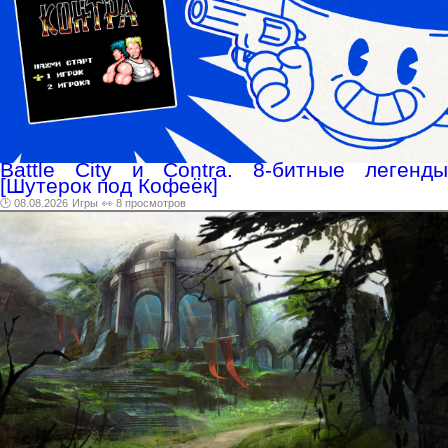
Battle City и Contra. 8-битные легенды
[Шутерок под Кофеёк]
🕑 08.08.2026
Игры
👀 8 просмотров