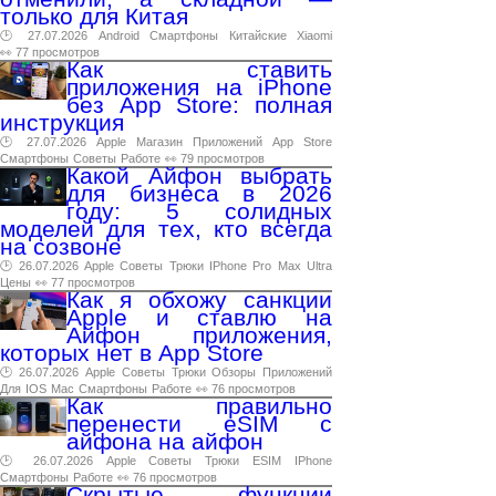
только для Китая
🕑 27.07.2026
Android
Смартфоны
Китайские
Xiaomi
👀 77 просмотров
Как ставить
приложения на iPhone
без App Store: полная
инструкция
🕑 27.07.2026
Apple
Магазин
Приложений
App
Store
Смартфоны
Советы
Работе
👀 79 просмотров
Какой Айфон выбрать
для бизнеса в 2026
году: 5 солидных
моделей для тех, кто всегда
на созвоне
🕑 26.07.2026
Apple
Советы
Трюки
IPhone
Pro
Max
Ultra
Цены
👀 77 просмотров
Как я обхожу санкции
Apple и ставлю на
Айфон приложения,
которых нет в App Store
🕑 26.07.2026
Apple
Советы
Трюки
Обзоры
Приложений
Для
IOS
Mac
Смартфоны
Работе
👀 76 просмотров
Как правильно
перенести eSIM с
айфона на айфон
🕑 26.07.2026
Apple
Советы
Трюки
ESIM
IPhone
Смартфоны
Работе
👀 76 просмотров
Скрытые функции