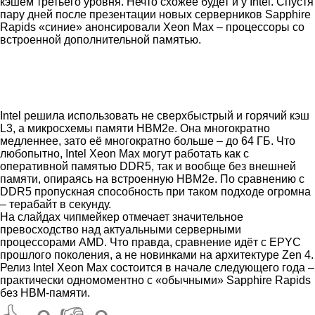
кэшем третьего уровня. Нечто схожее будет и у Intel. Спустя
пару дней после презентации новых серверников Sapphire
Rapids «синие» анонсировали Xeon Max – процессоры со
встроенной дополнительной памятью.
Intel решила использовать не сверхбыстрый и горячий кэш
L3, а микросхемы памяти HBM2e. Она многократно
медленнее, зато её многократно больше – до 64 ГБ. Что
любопытно, Intel Xeon Max могут работать как с
оперативной памятью DDR5, так и вообще без внешней
памяти, опираясь на встроенную HBM2e. По сравнению с
DDR5 пропускная способность при таком подходе огромна
– терабайт в секунду.
На слайдах чипмейкер отмечает значительное
превосходство над актуальными серверными
процессорами AMD. Что правда, сравнение идёт с EPYC
прошлого поколения, а не новинками на архитектуре Zen 4.
Релиз Intel Xeon Max состоится в начале следующего года –
практически одномоментно с «обычными» Sapphire Rapids
без HBM-памяти.