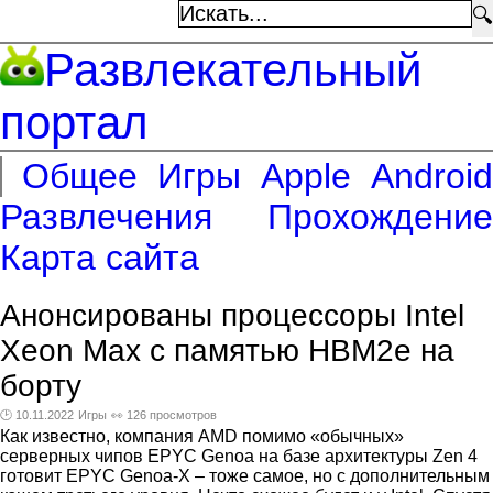
🔍
Развлекательный
портал
Общее
Игры
Apple
Android
Развлечения
Прохождение
Карта сайта
Анонсированы процессоры Intel
Xeon Max с памятью HBM2e на
борту
🕑 10.11.2022
Игры
👀 126 просмотров
Как известно, компания AMD помимо «обычных»
серверных чипов EPYC Genoa на базе архитектуры Zen 4
готовит EPYC Genoa-X – тоже самое, но с дополнительным