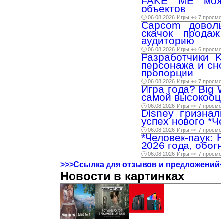
FAKE ME можн
объектов
🕑 06.08.2026
Игры
👀 7 просм
Capcom доволь
скачок прода
аудиторию
🕑 06.08.2026
Игры
👀 6 просм
Разработчики K
персонажа и сн
пропорции
🕑 06.08.2026
Игры
👀 7 просм
Игра года? Big 
самой высокооц
🕑 06.08.2026
Игры
👀 7 просм
Disney признал
успех нового *Ч
🕑 06.08.2026
Игры
👀 7 просм
*Человек-паук:
2026 года, обог
🕑 06.08.2026
Игры
👀 7 просм
>>>Ссылка для отзывов и предложений
Новости в картинках