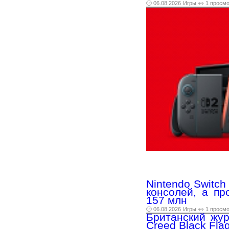
🕑 06.08.2026
Игры
👀 1 просм
Nintendo Switch
консолей, а пр
157 млн
🕑 06.08.2026
Игры
👀 1 просм
Британский жур
Creed Black Fla