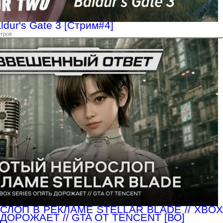
aldur's Gate 3 [Стрим#4]
отров
ЛОП В РЕКЛАМЕ STELLAR BLADE // XBOX
ДОРОЖАЕТ // GTA ОТ TENCENT [ВО]