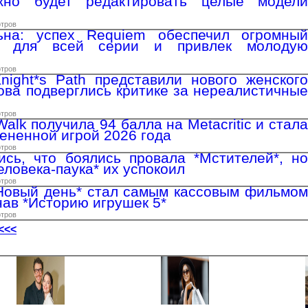
о будет редактировать целые модели
отров
на: успех Requiem обеспечил огромный
ж для всей серии и привлек молодую
отров
night*s Path представили нового женского
ова подверглись критике за нереалистичные
отров
Walk получила 94 балла на Metacritic и стала
ененной игрой 2026 года
отров
ись, что боялись провала *Мстителей*, но
еловека-паука* их успокоил
отров
 Новый день* стал самым кассовым фильмом
нав *Историю игрушек 5*
отров
<<<