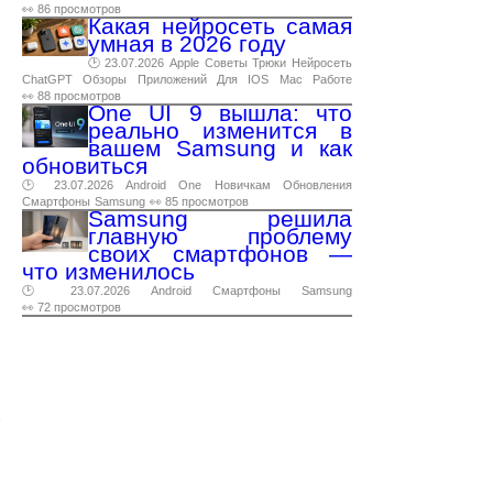
👀 86 просмотров
Какая нейросеть самая
умная в 2026 году
🕑 23.07.2026
Apple
Советы
Трюки
Нейросеть
ChatGPT
Обзоры
Приложений
Для
IOS
Mac
Работе
👀 88 просмотров
One UI 9 вышла: что
реально изменится в
вашем Samsung и как
обновиться
🕑 23.07.2026
Android
One
Новичкам
Обновления
Смартфоны
Samsung
👀 85 просмотров
Samsung решила
главную проблему
своих смартфонов —
что изменилось
🕑 23.07.2026
Android
Смартфоны
Samsung
👀 72 просмотров