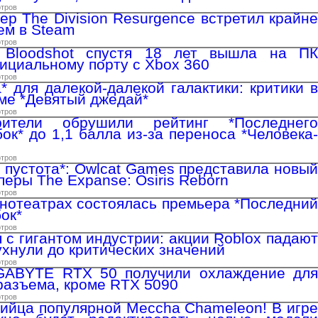
отров
р The Division Resurgence встретил крайне
ем в Steam
отров
 Bloodshot спустя 18 лет вышла на ПК
ициальному порту с Xbox 360
отров
* для далекой-далекой галактики: критики в
име *Девятый джедай*
отров
рители обрушили рейтинг *Последнего
ок* до 1,1 балла из-за переноса *Человека-
отров
я пустота*: Owlcat Games представила новый
еры The Expanse: Osiris Reborn
отров
инотеатрах состоялась премьера *Последний
ок*
отров
 с гигантом индустрии: акции Roblox падают
ухнули до критических значений
отров
GABYTE RTX 50 получили охлаждение для
 разъема, кроме RTX 5090
отров
ийца популярной Meccha Chameleon! В игре