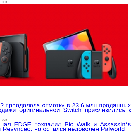
отров
 2 преодолела отметку в 23,6 млн проданных
одажи оригинальной Switch приблизились к
отров
нал EDGE похвалил Big Walk и Assassin*s
g Resynced, но остался недоволен Palworld