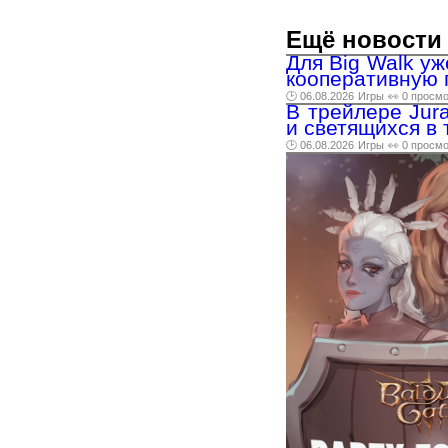
Ещё новости 
Для Big Walk у
кооперативную 
🕑 06.08.2026
Игры
👀 0 просм
В трейлере Jura
и светящихся в
🕑 06.08.2026
Игры
👀 0 просм