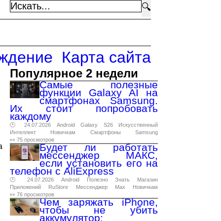
🔍
ждение
Карта сайта
Популярное 2 недели
Самые полезные
функции Galaxy AI на
смартфонах Samsung.
Их стоит попробовать
каждому
🕑 24.07.2026
Android
Galaxy
S26
Искусственный
Интеллект
Новичкам
Смартфоны
Samsung
👀 75 просмотров
Будет ли работать
а
мессенджер МАКС,
если установить его на
телефон с AliExpress
🕑 24.07.2026
Android
Полезно
Знать
Магазин
Приложений
RuStore
Мессенджер
Max
Новичкам
👀 76 просмотров
Чем заряжать iPhone,
чтобы не убить
аккумулятор: