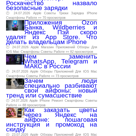
Роскачество назвало
безопасные зарядки
🕑 24.07.2026
Apple
Советы
Трюки
Зарядка
IPhone
Смартфоны
Работе
👀 70 просмотров
Приложения Ozon
Банка, Wildberries и
Яндекс Пэй скоро
удалят из App Store. Что
делать владельцам iPhone
🕑 24.07.2026
Apple
Магазин
Приложений
Обзоры
Для
IOS
Mac
Смартфоны
Советы
Работе
👀 82 просмотров
Чем заменить
WhatsApp, Telegram и
МАКС в России
🕑 24.07.2026
Apple
Обзоры
Приложений
Для
IOS
Mac
Смартфоны
Советы
Работе
👀 73 просмотров
Зачем люди
специально разбивают
свои айфоны: новый
тренд или сумасшествие
🕑 24.07.2026
Apple
IPhone
Ремонт
Смартфоны
Советы
Работе
👀 88 просмотров
Как заказать цветы
через Яндекс на
айфоне: пошаговая
инструкция и промокод на
скидку
🕑 23.07.2026
Apple
Обзоры
Приложений
Для
IOS
Mac