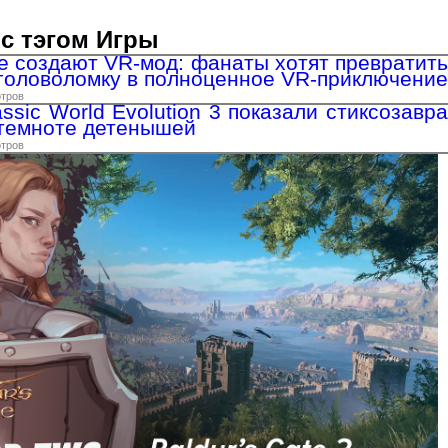
с тэгом Игры
же создают VR-мод: фанаты хотят превратить
головоломку в полноценное VR-приключение
отров
ssic World Evolution 3 показали стиксозавра
 темноте детенышей
отров