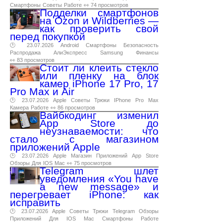
Смартфоны
Советы
Работе
👀 74 просмотров
Подделки смартфонов
на Ozon и Wildberries —
как проверить свой
перед покупкой
🕑 23.07.2026
Android
Смартфоны
Безопасность
Распродажа
АлиЭкспресс
Samsung
Финансы
👀 83 просмотров
Стоит ли клеить стекло
или пленку на блок
камер iPhone 17 Pro, 17
Pro Max и Air
🕑 23.07.2026
Apple
Советы
Трюки
IPhone
Pro
Max
Камера
Работе
👀 86 просмотров
Вайбкодинг изменил
App Store до
неузнаваемости: что
стало с магазином
приложений Apple
🕑 23.07.2026
Apple
Магазин
Приложений
App
Store
Обзоры
Для
IOS
Mac
👀 75 просмотров
Telegram шлет
уведомления «You have
a new message» и
перегревает iPhone: как
исправить
🕑 23.07.2026
Apple
Советы
Трюки
Telegram
Обзоры
Приложений
Для
IOS
Mac
Смартфоны
Работе