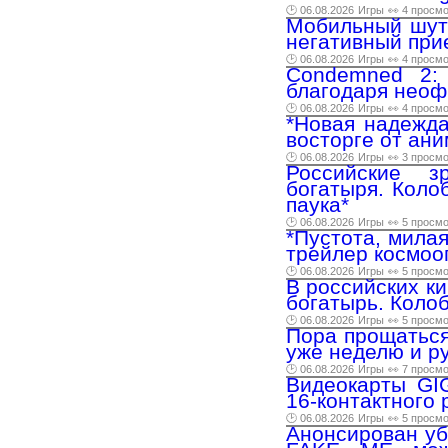
🕑 06.08.2026
Игры
👀 4 просм
Мобильный шуте
негативный при
🕑 06.08.2026
Игры
👀 4 просм
Condemned 2:
благодаря неоф
🕑 06.08.2026
Игры
👀 4 просм
*Новая надежда
восторге от ан
🕑 06.08.2026
Игры
👀 3 просм
Российские з
богатыря. Колоб
паука*
🕑 06.08.2026
Игры
👀 5 просм
*Пустота, мила
трейлер космооп
🕑 06.08.2026
Игры
👀 5 просм
В российских к
богатырь. Колоб
🕑 06.08.2026
Игры
👀 5 просм
Пора прощаться
уже неделю и р
🕑 06.08.2026
Игры
👀 7 просм
Видеокарты GI
16-контактного
🕑 06.08.2026
Игры
👀 5 просм
Анонсирован уб