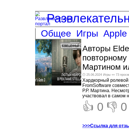
Развлекатель
Общее
Игры
Apple
Авторы Elde
повторному 
Мартином и
🕑 25.06.2024
Игры
👀 73 прос
Хардкорный ролевой 
FromSoftware совмес
Р.Р. Мартина. Несмот
участвовал в самом н
👍 0
👎 0
>>>Ссылка для отз