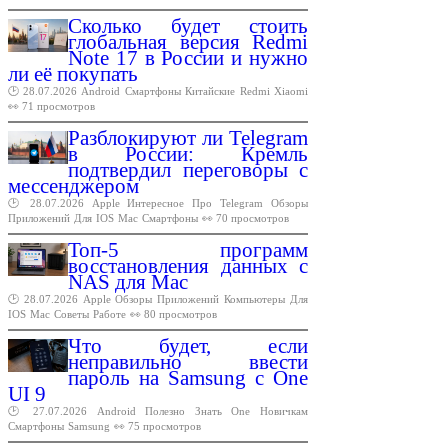
Сколько будет стоить
глобальная версия Redmi
Note 17 в России и нужно
ли её покупать
🕑 28.07.2026
Android
Смартфоны
Китайские
Redmi
Xiaomi
👀 71 просмотров
Разблокируют ли Telegram
в России: Кремль
подтвердил переговоры с
мессенджером
🕑 28.07.2026
Apple
Интересное
Про
Telegram
Обзоры
Приложений
Для
IOS
Mac
Смартфоны
👀 70 просмотров
Топ-5 программ
восстановления данных с
NAS для Mac
🕑 28.07.2026
Apple
Обзоры
Приложений
Компьютеры
Для
IOS
Mac
Советы
Работе
👀 80 просмотров
Что будет, если
неправильно ввести
пароль на Samsung с One
UI 9
🕑 27.07.2026
Android
Полезно
Знать
One
Новичкам
Смартфоны
Samsung
👀 75 просмотров