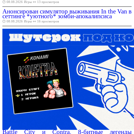
🕑 08.08.2026
Игры
👀 13 просмотров
Анонсирован симулятор выживания In the Van в
сеттинге *уютного* зомби-апокалипсиса
🕑 08.08.2026
Игры
👀 16 просмотров
Battle City и Contra. 8-битные легенды