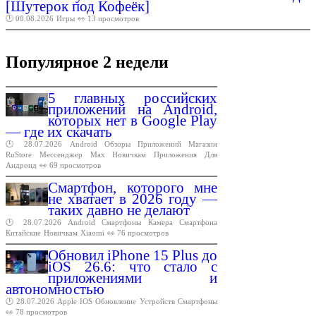
[Шутерок под Кофеёк]
🕑 08.08.2026
Игры
👀 13 просмотров
Популярное 2 недели
5 главных российских
приложений на Android,
которых нет в Google Play
— где их скачать
🕑 28.07.2026
Android
Обзоры
Приложений
Магазин
RuStore
Мессенджер
Max
Новичкам
Приложения
Для
Андроид
👀 69 просмотров
Смартфон, которого мне
не хватает в 2026 году —
таких давно не делают
🕑 28.07.2026
Android
Смартфоны
Камера
Смартфона
Китайские
Новичкам
Xiaomi
👀 76 просмотров
Обновил iPhone 15 Plus до
iOS 26.6: что стало с
приложениями и
автономностью
🕑 28.07.2026
Apple
IOS
Обновление
Устройств
Смартфоны
👀 78 просмотров