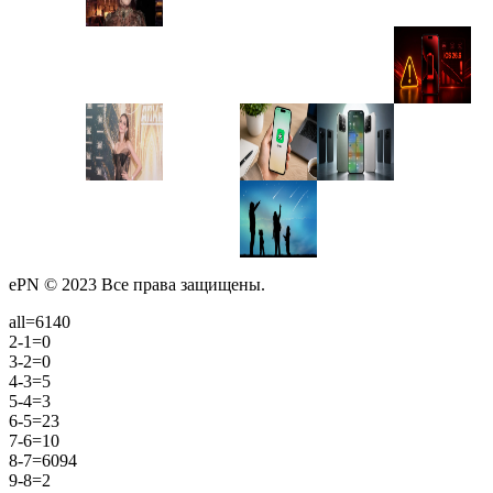
ePN © 2023 Все права защищены.
all=6140
2-1=0
3-2=0
4-3=5
5-4=3
6-5=23
7-6=10
8-7=6094
9-8=2