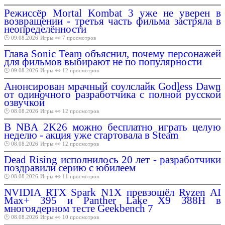
Режиссёр Mortal Kombat 3 уже не уверен в
возвращении - третья часть фильма застряла в
неопределённости
🕑 09.08.2026
Игры
👀 7 просмотров
Глава Sonic Team объяснил, почему персонажей
для фильмов выбирают не по популярности
🕑 09.08.2026
Игры
👀 12 просмотров
Анонсирован мрачный соулслайк Godless Dawn
от одиночного разработчика с полной русской
озвучкой
🕑 08.08.2026
Игры
👀 12 просмотров
В NBA 2K26 можно бесплатно играть целую
неделю - акция уже стартовала в Steam
🕑 08.08.2026
Игры
👀 12 просмотров
Dead Rising исполнилось 20 лет - разработчики
поздравили серию с юбилеем
🕑 08.08.2026
Игры
👀 11 просмотров
NVIDIA RTX Spark N1X превзошёл Ryzen AI
Max+ 395 и Panther Lake X9 388H в
многоядерном тесте Geekbench 7
🕑 08.08.2026
Игры
👀 10 просмотров