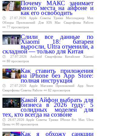
Почему МАКС занимает
много места на айфоне и
как его освободить
🕑 27.07.2026
Apple
Советы
Трюки
Мессенджер
Max
Обзоры
Приложений
Для
IOS
Mac
Смартфоны
Работе
👀 77 просмотров
Слили все данные по
Xiaomi 18: батареи
выросли, Ultra отменили, а
складной — только для Китая
🕑 27.07.2026
Android
Смартфоны
Китайские
Xiaomi
👀 80 просмотров
Как ставить приложения
на iPhone без App Store:
полная инструкция
🕑 27.07.2026
Apple
Магазин
Приложений
App
Store
Смартфоны
Советы
Работе
👀 82 просмотров
Какой Айфон выбрать для
бизнеса в 2026 году: 5
солидных моделей для
тех, кто всегда на созвоне
🕑 26.07.2026
Apple
Советы
Трюки
IPhone
Pro
Max
Ultra
Цены
👀 80 просмотров
Как я обхожу санкции