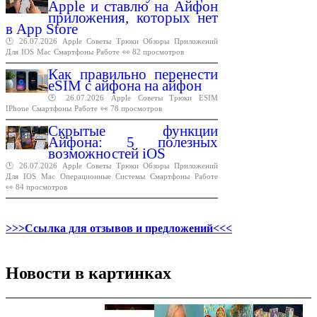
Apple и ставлю на Айфон
приложения, которых нет
в App Store
🕑 26.07.2026
Apple
Советы
Трюки
Обзоры
Приложений
Для
IOS
Mac
Смартфоны
Работе
👀 82 просмотров
Как правильно перенести
eSIM с айфона на айфон
🕑 26.07.2026
Apple
Советы
Трюки
ESIM
IPhone
Смартфоны
Работе
👀 78 просмотров
Скрытые функции
Айфона: 5 полезных
возможностей iOS
🕑 26.07.2026
Apple
Советы
Трюки
Обзоры
Приложений
Для
IOS
Mac
Операционные
Системы
Смартфоны
Работе
👀 84 просмотров
>>>Ссылка для отзывов и предложений<<<
Новости в картинках