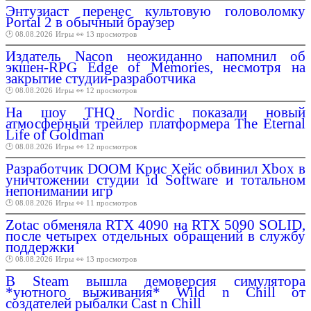
Энтузиаст перенес культовую головоломку
Portal 2 в обычный браузер
🕑 08.08.2026
Игры
👀 13 просмотров
Издатель Nacon неожиданно напомнил об
экшен-RPG Edge of Memories, несмотря на
закрытие студии-разработчика
🕑 08.08.2026
Игры
👀 12 просмотров
На шоу THQ Nordic показали новый
атмосферный трейлер платформера The Eternal
Life of Goldman
🕑 08.08.2026
Игры
👀 12 просмотров
Разработчик DOOM Крис Хейс обвинил Xbox в
уничтожении студии id Software и тотальном
непонимании игр
🕑 08.08.2026
Игры
👀 11 просмотров
Zotac обменяла RTX 4090 на RTX 5090 SOLID,
после четырех отдельных обращений в службу
поддержки
🕑 08.08.2026
Игры
👀 13 просмотров
В Steam вышла демоверсия симулятора
*уютного выживания* Wild n Chill от
создателей рыбалки Cast n Chill