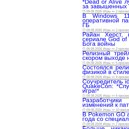
*Dead or Alive 
за завышенных 
🕑 09.08.2026
Игры
👀 2 просм
В Windows 11
оперативной па
ГБ
🕑 09.08.2026
Игры
👀 2 просм
Райан Херст, 
сериале God of
Бога войны
🕑 09.08.2026
Игры
👀 2 просм
Релизный трейл
скором выходе н
🕑 09.08.2026
Игры
👀 5 просм
Состоялся рели
физикой в стил
🕑 09.08.2026
Игры
👀 4 просм
Соучредитель i
QuakeCon: *Спу
игра!*
🕑 09.08.2026
Игры
👀 6 просм
Разработчики 
изменений к пат
🕑 09.08.2026
Игры
👀 10 прос
В Pokemon GO а
года со специа
🕑 09.08.2026
Игры
👀 7 просм
Больше никак