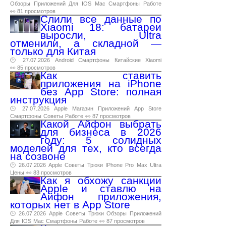
Обзоры
Приложений
Для
IOS
Mac
Смартфоны
Работе
👀 81 просмотров
Слили все данные по
Xiaomi 18: батареи
выросли, Ultra
отменили, а складной —
только для Китая
🕑 27.07.2026
Android
Смартфоны
Китайские
Xiaomi
👀 85 просмотров
Как ставить
приложения на iPhone
без App Store: полная
инструкция
🕑 27.07.2026
Apple
Магазин
Приложений
App
Store
Смартфоны
Советы
Работе
👀 87 просмотров
Какой Айфон выбрать
для бизнеса в 2026
году: 5 солидных
моделей для тех, кто всегда
на созвоне
🕑 26.07.2026
Apple
Советы
Трюки
IPhone
Pro
Max
Ultra
Цены
👀 83 просмотров
Как я обхожу санкции
Apple и ставлю на
Айфон приложения,
которых нет в App Store
🕑 26.07.2026
Apple
Советы
Трюки
Обзоры
Приложений
Для
IOS
Mac
Смартфоны
Работе
👀 87 просмотров