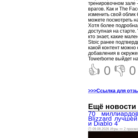
тренировочном зале 
врагов. Как и The Fa
изменить свой облик 
можете посмотреть н
Хотя более подробна
доступная на старте
кто знает, какие мал
Stoic ранее подтвер
какой контент можно
добавления в окружен
Towerborne выйдет на
👍 0
👎 0
>>>Ссылка для отз
Ещё новости 
70 миллиардов
Blizzard лучше
и Diablo 4
🕑 09.08.2026
Игры
👀 2 просм