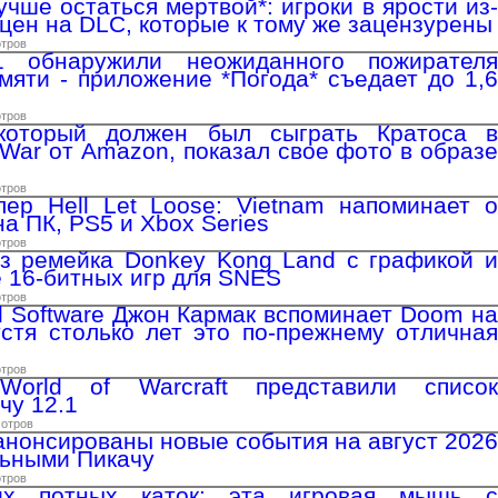
лучше остаться мертвой*: игроки в ярости из-
цен на DLC, которые к тому же зацензурены
отров
 обнаружили неожиданного пожирателя
мяти - приложение *Погода* съедает до 1,6
отров
который должен был сыграть Кратоса в
 War от Amazon, показал свое фото в образе
отров
ер Hell Let Loose: Vietnam напоминает о
а ПК, PS5 и Xbox Series
отров
з ремейка Donkey Kong Land с графикой и
е 16-битных игр для SNES
отров
d Software Джон Кармак вспоминает Doom на
стя столько лет это по-прежнему отличная
отров
World of Warcraft представили список
чу 12.1
мотров
нонсированы новые события на август 2026
льными Пикачу
отров
их потных каток: эта игровая мышь с