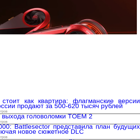
стоит как квартира: флагманские версии
оссии продают за 500-620 тысяч рублей
отров
 выхода головоломки TOEM 2
отров
00: Battlesector представила план будущих
лючая новое сюжетное DLC
отров