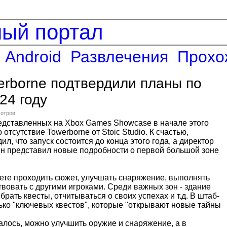
ный портал
Android
Развлечения
Прохо
erborne подтвердили планы по
24 году
мотров
редставленных на Xbox Games Showcase в начале этого
отсутствие Towerborne от Stoic Studio. К счастью,
л, что запуск состоится до конца этого года, а директор
н представил новые подробности о первой большой зоне
дете проходить сюжет, улучшать снаряжение, выполнять
вовать с другими игроками. Среди важных зон - здание
 брать квесты, отчитываться о своих успехах и т.д. В штаб-
ько "ключевых квестов", которые "открывают новые тайны
далось, можно улучшить оружие и снаряжение, а в