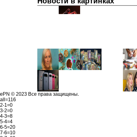
Новости в картинках
ePN © 2023 Все права защищены.
all=116
2-1=0
3-2=0
4-3=8
5-4=4
6-5=20
7-6=10