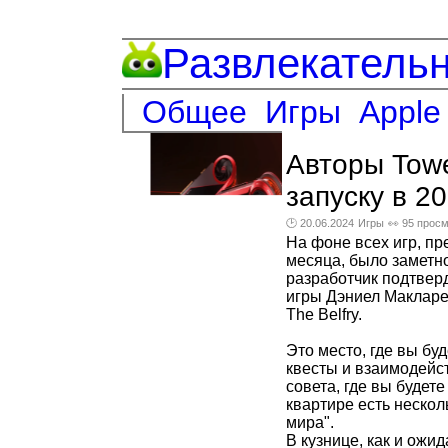
Развлекатель
Общее
Игры
Apple
Авторы Tow
запуску в 20
🕑 20.06.2024
Игры
👀 95 прос
На фоне всех игр, п
месяца, было заметно 
разработчик подтверди
игры Дэниел Макларе
The Belfry.
Это место, где вы бу
квесты и взаимодейст
совета, где вы будете
квартире есть нескол
мира".
В кузнице, как и ожи