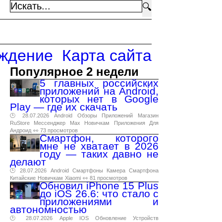
🔍
ждение
Карта сайта
Популярное 2 недели
5 главных российских
приложений на Android,
которых нет в Google
Play — где их скачать
🕑 28.07.2026
Android
Обзоры
Приложений
Магазин
RuStore
Мессенджер
Max
Новичкам
Приложения
Для
Андроид
👀 73 просмотров
Смартфон, которого
мне не хватает в 2026
году — таких давно не
делают
🕑 28.07.2026
Android
Смартфоны
Камера
Смартфона
Китайские
Новичкам
Xiaomi
👀 81 просмотров
Обновил iPhone 15 Plus
до iOS 26.6: что стало с
приложениями и
автономностью
🕑 28.07.2026
Apple
IOS
Обновление
Устройств