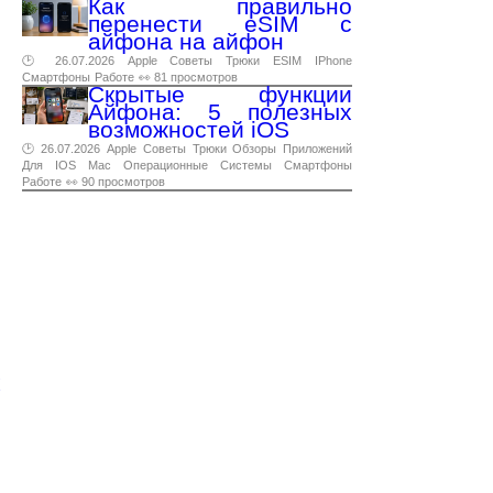
Как правильно
перенести eSIM с
айфона на айфон
🕑 26.07.2026
Apple
Советы
Трюки
ESIM
IPhone
Смартфоны
Работе
👀 81 просмотров
Скрытые функции
Айфона: 5 полезных
возможностей iOS
🕑 26.07.2026
Apple
Советы
Трюки
Обзоры
Приложений
Для
IOS
Mac
Операционные
Системы
Смартфоны
Работе
👀 90 просмотров