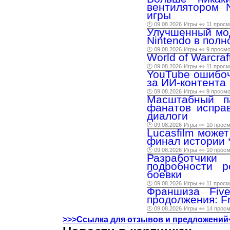
вентилятором 
игры
🕑 09.08.2026
Игры
👀 11 прос
Улучшенный мод
Nintendo в пол
🕑 09.08.2026
Игры
👀 9 просм
World of Warcra
🕑 09.08.2026
Игры
👀 11 прос
YouTube ошибоч
за ИИ-контента
🕑 09.08.2026
Игры
👀 9 просм
Масштабный п
фанатов испра
диалоги
🕑 09.08.2026
Игры
👀 10 прос
Lucasfilm може
финал истории 
🕑 09.08.2026
Игры
👀 10 прос
Разработчи
подробности р
боевки
🕑 09.08.2026
Игры
👀 11 прос
Франшиза Five
продолжения: Fna
🕑 09.08.2026
Игры
👀 14 прос
>>>Ссылка для отзывов и предложений