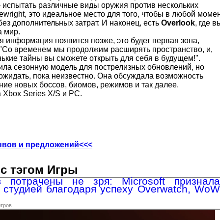
- испытать различные виды оружия против нескольких
cewright, это идеальное место для того, чтобы в любой моме
без дополнительных затрат. И наконец, есть
Overlook
, где в
а мир.
я информация появится позже, это будет первая зона,
. "Со временем мы продолжим расширять пространство, и,
енькие тайны вы сможете открыть для себя в будущем!".
дила сезонную модель для пострелизных обновлений, но
 ожидать, пока неизвестно. Она обсуждала возможность
ие новых боссов, биомов, режимов и так далее.
 Xbox Series X/S и PC.
ывов и предложений<<<
с тэгом Игры
 потрачены не зря: Microsoft признала
й студией благодаря успеху Overwatch, WoW
отров