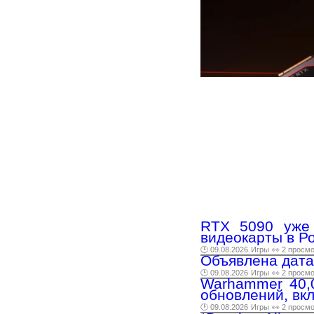
RTX 5090 уже 
видеокарты в Р
🕑 09.08.2026
Игры
👀 2 просм
Объявлена дата
🕑 09.08.2026
Игры
👀 2 просм
Warhammer 40,0
обновлений, вк
🕑 09.08.2026
Игры
👀 2 просм