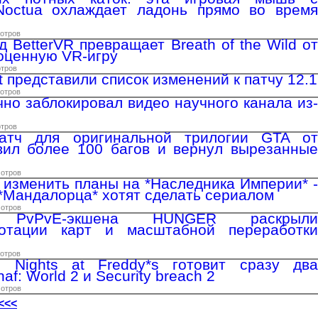
Noctua охлаждает ладонь прямо во время
мотров
 BetterVR превращает Breath of the Wild от
ноценную VR-игру
отров
ft представили список изменений к патчу 12.1
мотров
но заблокировал видео научного канала из-
отров
атч для оригинальной трилогии GTA от
вил более 100 багов и вернул вырезанные
мотров
т изменить планы на *Наследника Империи* -
*Мандалорца* хотят сделать сериалом
мотров
ки PvPvE-экшена HUNGER раскрыли
отации карт и масштабной переработки
мотров
 Nights at Freddy*s готовит сразу два
f: World 2 и Security breach 2
мотров
<<<