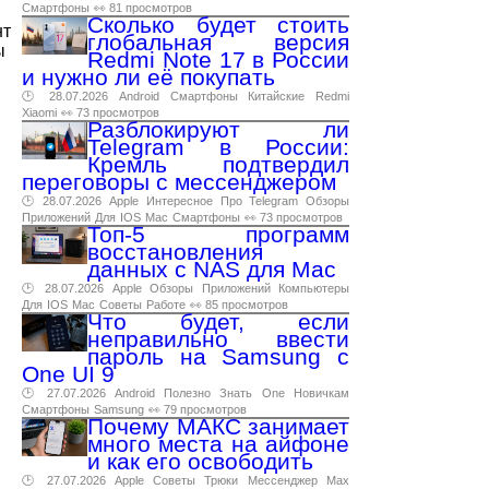
Смартфоны
👀 81 просмотров
Сколько будет стоить
нт
глобальная версия
ы
Redmi Note 17 в России
и нужно ли её покупать
🕑 28.07.2026
Android
Смартфоны
Китайские
Redmi
Xiaomi
👀 73 просмотров
Разблокируют ли
Telegram в России:
Кремль подтвердил
переговоры с мессенджером
🕑 28.07.2026
Apple
Интересное
Про
Telegram
Обзоры
Приложений
Для
IOS
Mac
Смартфоны
👀 73 просмотров
Топ-5 программ
восстановления
данных с NAS для Mac
🕑 28.07.2026
Apple
Обзоры
Приложений
Компьютеры
Для
IOS
Mac
Советы
Работе
👀 85 просмотров
Что будет, если
неправильно ввести
пароль на Samsung с
One UI 9
🕑 27.07.2026
Android
Полезно
Знать
One
Новичкам
Смартфоны
Samsung
👀 79 просмотров
Почему МАКС занимает
много места на айфоне
и как его освободить
🕑 27.07.2026
Apple
Советы
Трюки
Мессенджер
Max