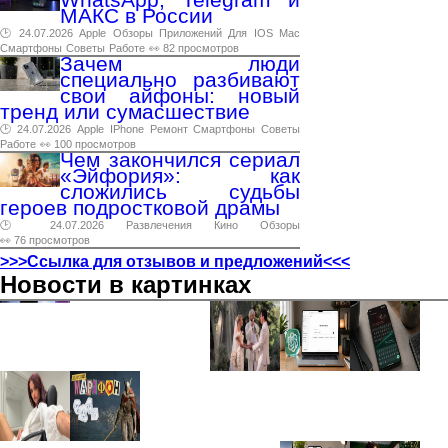
МАКС в России
🕑 24.07.2026
Apple
Обзоры
Приложений
Для
IOS
Mac
Смартфоны
Советы
Работе
👀 82 просмотров
Зачем люди
специально разбивают
свои айфоны: новый
тренд или сумасшествие
🕑 24.07.2026
Apple
IPhone
Ремонт
Смартфоны
Советы
Работе
👀 100 просмотров
Чем закончился сериал
«Эйфория»: как
сложились судьбы
героев подростковой драмы
🕑 24.07.2026
Развлечения
Кино
Обзоры
👀 76 просмотров
>>>Ссылка для отзывов и предложений<<<
Новости в картинках