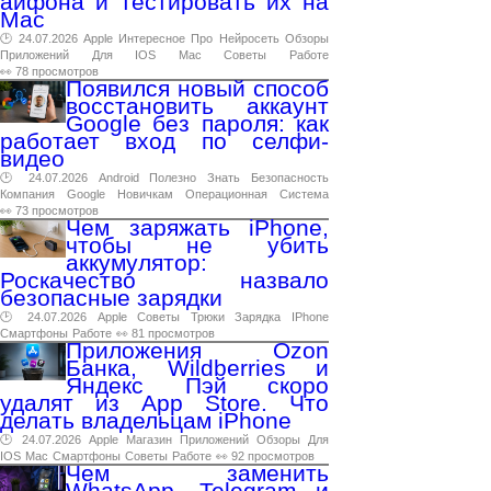
айфона и тестировать их на
Mac
🕑 24.07.2026
Apple
Интересное
Про
Нейросеть
Обзоры
Приложений
Для
IOS
Mac
Советы
Работе
👀 78 просмотров
Появился новый способ
восстановить аккаунт
Google без пароля: как
работает вход по селфи-
видео
🕑 24.07.2026
Android
Полезно
Знать
Безопасность
Компания
Google
Новичкам
Операционная
Система
👀 73 просмотров
Чем заряжать iPhone,
чтобы не убить
аккумулятор:
Роскачество назвало
безопасные зарядки
🕑 24.07.2026
Apple
Советы
Трюки
Зарядка
IPhone
Смартфоны
Работе
👀 81 просмотров
Приложения Ozon
Банка, Wildberries и
Яндекс Пэй скоро
удалят из App Store. Что
делать владельцам iPhone
🕑 24.07.2026
Apple
Магазин
Приложений
Обзоры
Для
IOS
Mac
Смартфоны
Советы
Работе
👀 92 просмотров
Чем заменить
WhatsApp, Telegram и