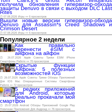
Tom Clancy*s Ghost Recon Wildlands
получила обновления гипервизор-обхода
защиты Denuvo в связи с выходом DLC Last
Rites
🕑 07.08.2026
Игры
👀 6 просмотров
Вышли новые версии гипервизор-обхода
Denuvo для Assassin*s Creed Shadows и
Crimson Desert
🕑 07.08.2026
Игры
👀 6 просмотров
Популярное 2 недели
Как правильно
перенести eSIM с
айфона на айфон
🕑 26.07.2026
Apple
Советы
Трюки
ESIM
IPhone
Смартфоны
Работе
👀 70 просмотров
Скрытые функции
Айфона: 5 полезных
возможностей iOS
🕑 26.07.2026
Apple
Советы
Трюки
Обзоры
Приложений
Для
IOS
Mac
Операционные
Системы
Смартфоны
Работе
👀 72 просмотров
5 редких приложений
для Android, которые
реально прокачали мой
смартфон
🕑 25.07.2026
Android
Обзоры
Приложений
Google
Play
Новичкам
Приложения
Для
Андроид
👀 76 просмотров