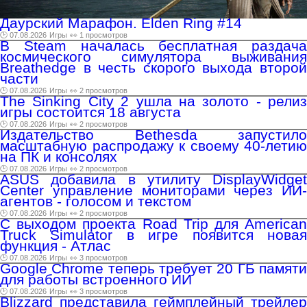
Даурский Марафон. Elden Ring #14
🕑 07.08.2026
Игры
👀 1 просмотров
В Steam началась бесплатная раздача
космического симулятора выживания
Breathedge в честь скорого выхода второй
части
🕑 07.08.2026
Игры
👀 2 просмотров
The Sinking City 2 ушла на золото - релиз
игры состоится 18 августа
🕑 07.08.2026
Игры
👀 2 просмотров
Издательство Bethesda запустило
масштабную распродажу к своему 40-летию
на ПК и консолях
🕑 07.08.2026
Игры
👀 2 просмотров
ASUS добавила в утилиту DisplayWidget
Center управление мониторами через ИИ-
агентов - голосом и текстом
🕑 07.08.2026
Игры
👀 2 просмотров
С выходом проекта Road Trip для American
Truck Simulator в игре появится новая
функция - Атлас
🕑 07.08.2026
Игры
👀 3 просмотров
Google Chrome теперь требует 20 ГБ памяти
для работы встроенного ИИ
🕑 07.08.2026
Игры
👀 3 просмотров
Blizzard представила геймплейный трейлер