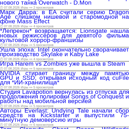
нового танка Overwatch - D.Mon
🕑 07.08.2026
Игры
👀 2 просмотров
Марк Дарра: в EA считали серию Dragon
Age слишком нишевой и старомодной на
фоне Mass Effect
🕑 07.08.2026
Игры
👀 4 просмотров
*Лепрекон* возвращается: Lionsgate нашла
новых режиссёров для девятого фильма
культовой хоррор-франшизы
🕑 07.08.2026
Игры
👀 5 просмотров
Ушла эпоха: Intel окончательно сворачивает
производство Skylake и Kaby Lake
🕑 07.08.2026
Игры
👀 4 просмотров
Игра Harem vs Zombies уже вышла в Steam
🕑 07.08.2026
Игры
👀 5 просмотров
NVIDIA стирает границу между памятью
GPU и SSD, открывая исходный код cuFile
для *ИИ-хранилища*
🕑 07.08.2026
Игры
👀 5 просмотров
Студия Lavapotion вернулась из отпуска для
продолжения полировки Songs of Conquest и
работы над мобильной версией
🕑 07.08.2026
Игры
👀 5 просмотров
Авторы Everlast: Undying Tale начали сбор
средств на Kickstarter и выпустили 75-
минутную демоверсию игры
🕑 07.08.2026
Игры
👀 6 просмотров