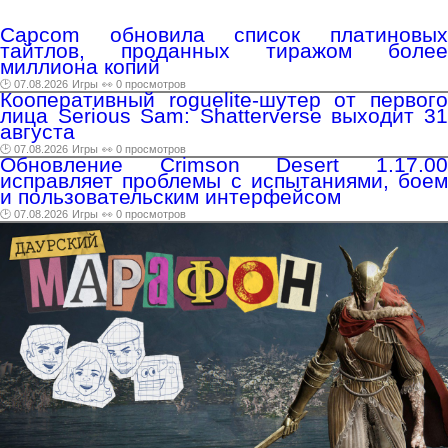
Capcom обновила список платиновых
тайтлов, проданных тиражом более
миллиона копий
🕑 07.08.2026
Игры
👀 0 просмотров
Кооперативный roguelite-шутер от первого
лица Serious Sam: Shatterverse выходит 31
августа
🕑 07.08.2026
Игры
👀 0 просмотров
Обновление Crimson Desert 1.17.00
исправляет проблемы с испытаниями, боем
и пользовательским интерфейсом
🕑 07.08.2026
Игры
👀 0 просмотров