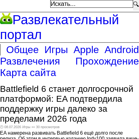
🔍
Развлекательный
портал
Общее
Игры
Apple
Android
Развлечения
Прохождение
Карта сайта
Battlefield 6 станет долгосрочной
платформой: EA подтвердила
поддержку игры далеко за
пределами 2026 года
🕑 08.07.2026
Игры
👀 30 просмотров
EA намерена развивать Battlefield 6 ещё долго после
релиза. Об этом в интервью изданию Indy100 заявила вице-