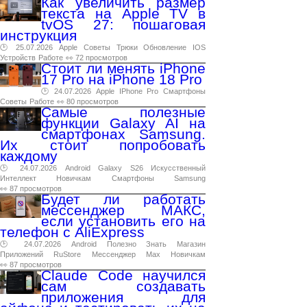
Как увеличить размер
текста на Apple TV в
tvOS 27: пошаговая
инструкция
🕑 25.07.2026
Apple
Советы
Трюки
Обновление
IOS
Устройств
Работе
👀 72 просмотров
Стоит ли менять iPhone
17 Pro на iPhone 18 Pro
🕑 24.07.2026
Apple
IPhone
Pro
Смартфоны
Советы
Работе
👀 80 просмотров
Самые полезные
функции Galaxy AI на
смартфонах Samsung.
Их стоит попробовать
каждому
🕑 24.07.2026
Android
Galaxy
S26
Искусственный
Интеллект
Новичкам
Смартфоны
Samsung
👀 87 просмотров
Будет ли работать
мессенджер МАКС,
если установить его на
телефон с AliExpress
🕑 24.07.2026
Android
Полезно
Знать
Магазин
Приложений
RuStore
Мессенджер
Max
Новичкам
👀 87 просмотров
Claude Code научился
сам создавать
приложения для