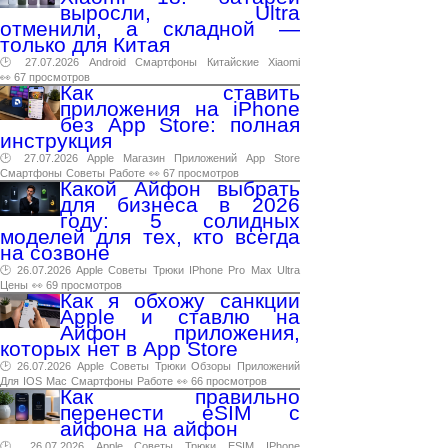
выросли, Ultra
отменили, а складной —
только для Китая
🕑 27.07.2026
Android
Смартфоны
Китайские
Xiaomi
👀 67 просмотров
Как ставить
приложения на iPhone
без App Store: полная
инструкция
🕑 27.07.2026
Apple
Магазин
Приложений
App
Store
Смартфоны
Советы
Работе
👀 67 просмотров
Какой Айфон выбрать
для бизнеса в 2026
году: 5 солидных
моделей для тех, кто всегда
на созвоне
🕑 26.07.2026
Apple
Советы
Трюки
IPhone
Pro
Max
Ultra
Цены
👀 69 просмотров
Как я обхожу санкции
Apple и ставлю на
Айфон приложения,
которых нет в App Store
🕑 26.07.2026
Apple
Советы
Трюки
Обзоры
Приложений
Для
IOS
Mac
Смартфоны
Работе
👀 66 просмотров
Как правильно
перенести eSIM с
айфона на айфон
🕑 26.07.2026
Apple
Советы
Трюки
ESIM
IPhone