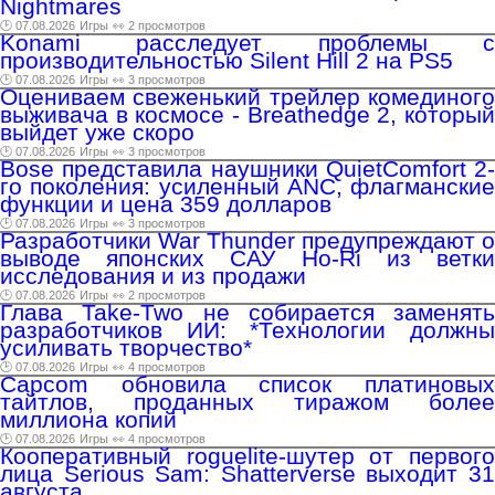
Nightmares
🕑 07.08.2026
Игры
👀 2 просмотров
Konami расследует проблемы с
производительностью Silent Hill 2 на PS5
🕑 07.08.2026
Игры
👀 3 просмотров
Оцениваем свеженький трейлер комединого
выживача в космосе - Breathedge 2, который
выйдет уже скоро
🕑 07.08.2026
Игры
👀 3 просмотров
Bose представила наушники QuietComfort 2-
го поколения: усиленный ANC, флагманские
функции и цена 359 долларов
🕑 07.08.2026
Игры
👀 3 просмотров
Разработчики War Thunder предупреждают о
выводе японских САУ Ho-Ri из ветки
исследования и из продажи
🕑 07.08.2026
Игры
👀 2 просмотров
Глава Take-Two не собирается заменять
разработчиков ИИ: *Технологии должны
усиливать творчество*
🕑 07.08.2026
Игры
👀 4 просмотров
Capcom обновила список платиновых
тайтлов, проданных тиражом более
миллиона копий
🕑 07.08.2026
Игры
👀 4 просмотров
Кооперативный roguelite-шутер от первого
лица Serious Sam: Shatterverse выходит 31
августа