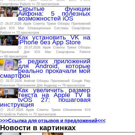
Смартфоны
Работе
👀 70 просмотров
Скрытые функции
Айфона: 5 полезных
возможностей iOS
🕑 26.07.2026
Apple
Советы
Трюки
Обзоры
Приложений
Для
IOS
Mac
Операционные
Системы
Смартфоны
Работе
👀 72 просмотров
Как установить VK на
iPhone без App Store
🕑 25.07.2026
Apple
Советы
Трюки
Обзоры
Приложений
Для
IOS
Mac
Смартфоны
Работе
👀 66 просмотров
5 редких приложений
для Android, которые
реально прокачали мой
смартфон
🕑 25.07.2026
Android
Обзоры
Приложений
Google
Play
Новичкам
Приложения
Для
Андроид
👀 76 просмотров
Как увеличить размер
текста на Apple TV в
tvOS 27: пошаговая
инструкция
🕑 25.07.2026
Apple
Советы
Трюки
Обновление
IOS
Устройств
Работе
👀 72 просмотров
>>>Ссылка для отзывов и предложений<<<
Новости в картинках