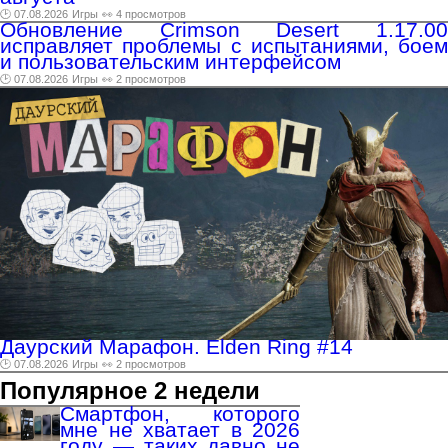
🕑 07.08.2026
Игры
👀 4 просмотров
Обновление Crimson Desert 1.17.00
исправляет проблемы с испытаниями, боем
и пользовательским интерфейсом
🕑 07.08.2026
Игры
👀 2 просмотров
Даурский Марафон. Elden Ring #14
🕑 07.08.2026
Игры
👀 2 просмотров
Популярное 2 недели
Смартфон, которого
мне не хватает в 2026
году — таких давно не