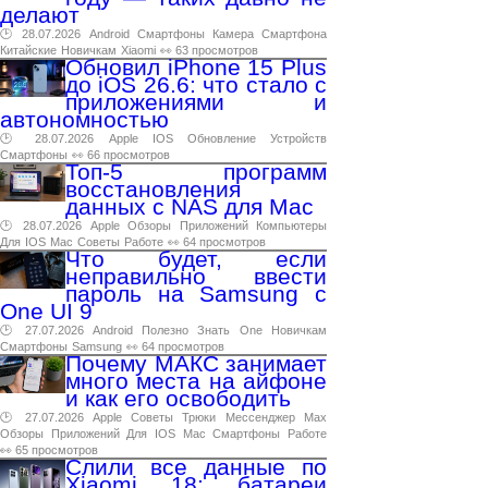
делают
🕑 28.07.2026
Android
Смартфоны
Камера
Смартфона
Китайские
Новичкам
Xiaomi
👀 63 просмотров
Обновил iPhone 15 Plus
до iOS 26.6: что стало с
приложениями и
автономностью
🕑 28.07.2026
Apple
IOS
Обновление
Устройств
Смартфоны
👀 66 просмотров
Топ-5 программ
восстановления
данных с NAS для Mac
🕑 28.07.2026
Apple
Обзоры
Приложений
Компьютеры
Для
IOS
Mac
Советы
Работе
👀 64 просмотров
Что будет, если
неправильно ввести
пароль на Samsung с
One UI 9
🕑 27.07.2026
Android
Полезно
Знать
One
Новичкам
Смартфоны
Samsung
👀 64 просмотров
Почему МАКС занимает
много места на айфоне
и как его освободить
🕑 27.07.2026
Apple
Советы
Трюки
Мессенджер
Max
Обзоры
Приложений
Для
IOS
Mac
Смартфоны
Работе
👀 65 просмотров
Слили все данные по
Xiaomi 18: батареи