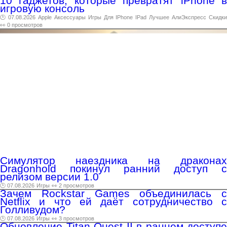
10 гаджетов, которые превратят iPhone в
игровую консоль
🕑 07.08.2026
Apple
Аксессуары
Игры
Для
IPhone
IPad
Лучшее
АлиЭкспресс
Скидк
👀 0 просмотров
Симулятор наездника на драконах
Dragonhold покинул ранний доступ с
релизом версии 1.0
🕑 07.08.2026
Игры
👀 2 просмотров
Зачем Rockstar Games объединилась с
Netflix и что ей даёт сотрудничество с
Голливудом?
🕑 07.08.2026
Игры
👀 3 просмотров
Обновление Titan Quest II в раннем доступе