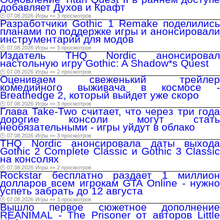
добавляет Духов и Крафт
🕑 07.08.2026
Игры
👀 3 просмотров
Разработчики Gothic 1 Remake поделились
планами по поддержке игры и анонсировали
инструментарий для модов
🕑 07.08.2026
Игры
👀 3 просмотров
Издатель THQ Nordic анонсировал
настольную игру Gothic: A Shadow*s Quest
🕑 07.08.2026
Игры
👀 2 просмотров
Оцениваем свеженький трейлер
комедийного выживача в космосе -
Breathedge 2, который выйдет уже скоро
🕑 07.08.2026
Игры
👀 3 просмотров
Глава Take-Two считает, что через три года
дорогие консоли могут стать
необязательными - игры уйдут в облако
🕑 07.08.2026
Игры
👀 3 просмотров
THQ Nordic анонсировала даты выхода
Gothic 2 Complete Classic и Gothic 3 Classic
на консолях
🕑 07.08.2026
Игры
👀 2 просмотров
Rockstar бесплатно раздает 1 миллион
долларов всем игрокам GTA Online - нужно
успеть забрать до 12 августа
🕑 07.08.2026
Игры
👀 3 просмотров
Вышло первое сюжетное дополнение
REANIMAL - The Prisoner от авторов Little