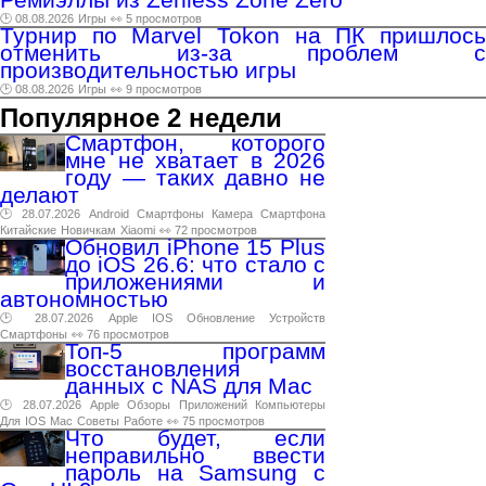
🕑 08.08.2026
Игры
👀 5 просмотров
Турнир по Marvel Tokon на ПК пришлось
отменить из-за проблем с
производительностью игры
🕑 08.08.2026
Игры
👀 9 просмотров
Популярное 2 недели
Смартфон, которого
мне не хватает в 2026
году — таких давно не
делают
🕑 28.07.2026
Android
Смартфоны
Камера
Смартфона
Китайские
Новичкам
Xiaomi
👀 72 просмотров
Обновил iPhone 15 Plus
до iOS 26.6: что стало с
приложениями и
автономностью
🕑 28.07.2026
Apple
IOS
Обновление
Устройств
Смартфоны
👀 76 просмотров
Топ-5 программ
восстановления
данных с NAS для Mac
🕑 28.07.2026
Apple
Обзоры
Приложений
Компьютеры
Для
IOS
Mac
Советы
Работе
👀 75 просмотров
Что будет, если
неправильно ввести
пароль на Samsung с