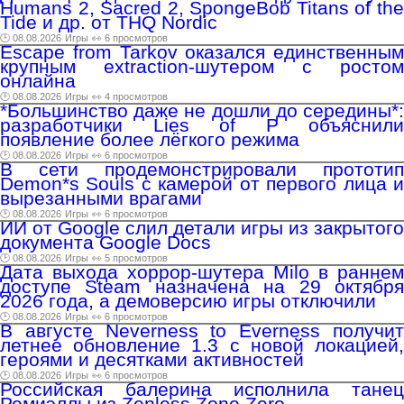
Humans 2, Sacred 2, SpongeBob Titans of the
Tide и др. от THQ Nordic
🕑 08.08.2026
Игры
👀 6 просмотров
Escape from Tarkov оказался единственным
крупным extraction-шутером с ростом
онлайна
🕑 08.08.2026
Игры
👀 4 просмотров
*Большинство даже не дошли до середины*:
разработчики Lies of P объяснили
появление более лёгкого режима
🕑 08.08.2026
Игры
👀 6 просмотров
В сети продемонстрировали прототип
Demon*s Souls с камерой от первого лица и
вырезанными врагами
🕑 08.08.2026
Игры
👀 6 просмотров
ИИ от Google слил детали игры из закрытого
документа Google Docs
🕑 08.08.2026
Игры
👀 5 просмотров
Дата выхода хоррор-шутера Milo в раннем
доступе Steam назначена на 29 октября
2026 года, а демоверсию игры отключили
🕑 08.08.2026
Игры
👀 6 просмотров
В августе Neverness to Everness получит
летнее обновление 1.3 с новой локацией,
героями и десятками активностей
🕑 08.08.2026
Игры
👀 6 просмотров
Российская балерина исполнила танец
Ремиэллы из Zenless Zone Zero