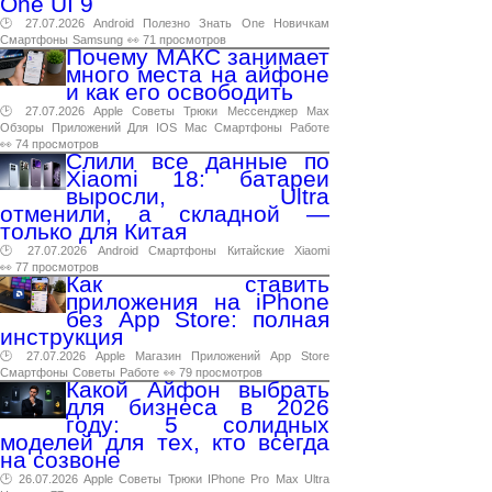
One UI 9
🕑 27.07.2026
Android
Полезно
Знать
One
Новичкам
Смартфоны
Samsung
👀 71 просмотров
Почему МАКС занимает
много места на айфоне
и как его освободить
🕑 27.07.2026
Apple
Советы
Трюки
Мессенджер
Max
Обзоры
Приложений
Для
IOS
Mac
Смартфоны
Работе
👀 74 просмотров
Слили все данные по
Xiaomi 18: батареи
выросли, Ultra
отменили, а складной —
только для Китая
🕑 27.07.2026
Android
Смартфоны
Китайские
Xiaomi
👀 77 просмотров
Как ставить
приложения на iPhone
без App Store: полная
инструкция
🕑 27.07.2026
Apple
Магазин
Приложений
App
Store
Смартфоны
Советы
Работе
👀 79 просмотров
Какой Айфон выбрать
для бизнеса в 2026
году: 5 солидных
моделей для тех, кто всегда
на созвоне
🕑 26.07.2026
Apple
Советы
Трюки
IPhone
Pro
Max
Ultra