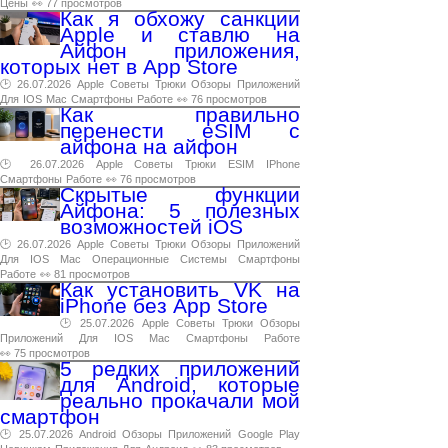
Цены
👀 77 просмотров
Как я обхожу санкции
Apple и ставлю на
Айфон приложения,
которых нет в App Store
🕑 26.07.2026
Apple
Советы
Трюки
Обзоры
Приложений
Для
IOS
Mac
Смартфоны
Работе
👀 76 просмотров
Как правильно
перенести eSIM с
айфона на айфон
🕑 26.07.2026
Apple
Советы
Трюки
ESIM
IPhone
Смартфоны
Работе
👀 76 просмотров
Скрытые функции
Айфона: 5 полезных
возможностей iOS
🕑 26.07.2026
Apple
Советы
Трюки
Обзоры
Приложений
Для
IOS
Mac
Операционные
Системы
Смартфоны
Работе
👀 81 просмотров
Как установить VK на
iPhone без App Store
🕑 25.07.2026
Apple
Советы
Трюки
Обзоры
Приложений
Для
IOS
Mac
Смартфоны
Работе
👀 75 просмотров
5 редких приложений
для Android, которые
реально прокачали мой
смартфон
🕑 25.07.2026
Android
Обзоры
Приложений
Google
Play