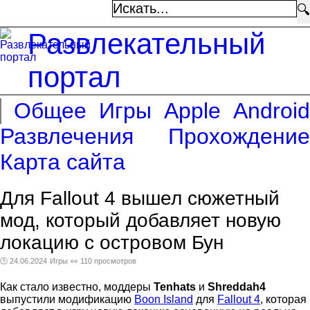
🔍
Развлекательный
портал
Общее
Игры
Apple
Android
Развлечения
Прохождение
Карта сайта
Для Fallout 4 вышел сюжетный
мод, который добавляет новую
локацию с островом Бун
🕑 24.06.2024
Игры
👀 110 просмотров
Как стало известно, моддеры
Tenhats
и
Shreddah4
выпустили модификацию
Boon Island
для
Fallout 4
, которая