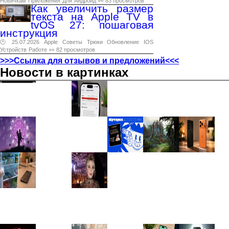
Новичкам
Приложения
Для
Андроид
👀 83 просмотров
Как увеличить размер
текста на Apple TV в
tvOS 27: пошаговая
инструкция
🕑 25.07.2026
Apple
Советы
Трюки
Обновление
IOS
Устройств
Работе
👀 82 просмотров
>>>Ссылка для отзывов и предложений<<<
Новости в картинках