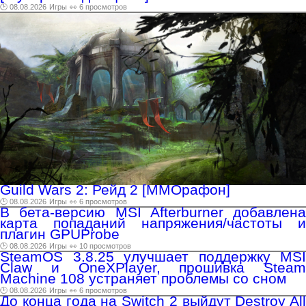
🕑 08.08.2026
Игры
👀 6 просмотров
Guild Wars 2: Рейд 2 [ММОрафон]
🕑 08.08.2026
Игры
👀 6 просмотров
В бета-версию MSI Afterburner добавлена
карта попаданий напряжения/частоты и
плагин GPUProbe
🕑 08.08.2026
Игры
👀 10 просмотров
SteamOS 3.8.25 улучшает поддержку MSI
Claw и OneXPlayer, прошивка Steam
Machine 108 устраняет проблемы со сном
🕑 08.08.2026
Игры
👀 6 просмотров
До конца года на Switch 2 выйдут Destroy All