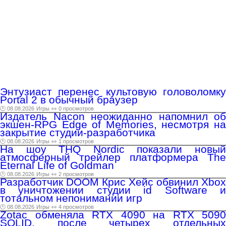
Энтузиаст перенес культовую головоломку
Portal 2 в обычный браузер
🕑 08.08.2026
Игры
👀 0 просмотров
Издатель Nacon неожиданно напомнил об
экшен-RPG Edge of Memories, несмотря на
закрытие студии-разработчика
🕑 08.08.2026
Игры
👀 1 просмотров
На шоу THQ Nordic показали новый
атмосферный трейлер платформера The
Eternal Life of Goldman
🕑 08.08.2026
Игры
👀 2 просмотров
Разработчик DOOM Крис Хейс обвинил Xbox
в уничтожении студии id Software и
тотальном непонимании игр
🕑 08.08.2026
Игры
👀 4 просмотров
Zotac обменяла RTX 4090 на RTX 5090
SOLID, после четырех отдельных