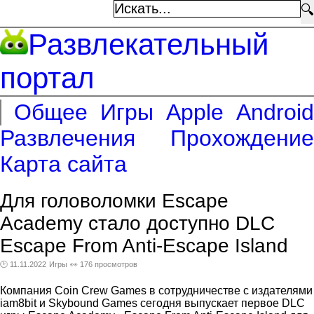
🔍
Развлекательный
портал
Общее
Игры
Apple
Android
Развлечения
Прохождение
Карта сайта
Для головоломки Escape
Academy стало доступно DLC
Escape From Anti-Escape Island
🕑 11.11.2022
Игры
👀 176 просмотров
Компания Coin Crew Games в сотрудничестве с издателями
iam8bit и Skybound Games сегодня выпускает первое DLC