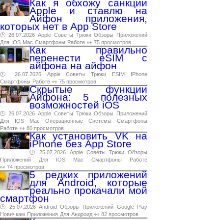
Как я обхожу санкции
Apple и ставлю на
Айфон приложения,
которых нет в App Store
🕑 26.07.2026
Apple
Советы
Трюки
Обзоры
Приложений
Для
IOS
Mac
Смартфоны
Работе
👀 75 просмотров
Как правильно
перенести eSIM с
айфона на айфон
🕑 26.07.2026
Apple
Советы
Трюки
ESIM
IPhone
Смартфоны
Работе
👀 75 просмотров
Скрытые функции
Айфона: 5 полезных
возможностей iOS
🕑 26.07.2026
Apple
Советы
Трюки
Обзоры
Приложений
Для
IOS
Mac
Операционные
Системы
Смартфоны
Работе
👀 80 просмотров
Как установить VK на
iPhone без App Store
🕑 25.07.2026
Apple
Советы
Трюки
Обзоры
Приложений
Для
IOS
Mac
Смартфоны
Работе
👀 74 просмотров
5 редких приложений
для Android, которые
реально прокачали мой
смартфон
🕑 25.07.2026
Android
Обзоры
Приложений
Google
Play
Новичкам
Приложения
Для
Андроид
👀 82 просмотров