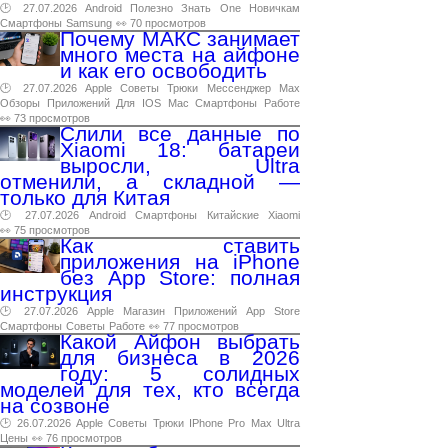
🕑 27.07.2026
Android
Полезно
Знать
One
Новичкам
Смартфоны
Samsung
👀 70 просмотров
Почему МАКС занимает
много места на айфоне
и как его освободить
🕑 27.07.2026
Apple
Советы
Трюки
Мессенджер
Max
Обзоры
Приложений
Для
IOS
Mac
Смартфоны
Работе
👀 73 просмотров
Слили все данные по
Xiaomi 18: батареи
выросли, Ultra
отменили, а складной —
только для Китая
🕑 27.07.2026
Android
Смартфоны
Китайские
Xiaomi
👀 75 просмотров
Как ставить
приложения на iPhone
без App Store: полная
инструкция
🕑 27.07.2026
Apple
Магазин
Приложений
App
Store
Смартфоны
Советы
Работе
👀 77 просмотров
Какой Айфон выбрать
для бизнеса в 2026
году: 5 солидных
моделей для тех, кто всегда
на созвоне
🕑 26.07.2026
Apple
Советы
Трюки
IPhone
Pro
Max
Ultra
Цены
👀 76 просмотров