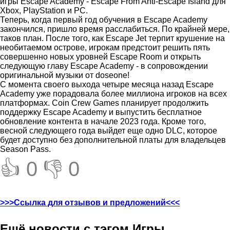
игры Escape Academy - Escape From Anti-Escape Island для
Xbox, PlayStation и PC.
Теперь, когда первый год обучения в Escape Academy
закончился, пришло время расслабиться. По крайней мере,
таков план. После того, как Escape Jet терпит крушение на
необитаемом острове, игрокам предстоит решить пять
совершенно новых уровней Escape Room и открыть
следующую главу Escape Academy - в сопровождении
оригинальной музыки от doseone!
С момента своего выхода четыре месяца назад Escape
Academy уже порадовала более миллиона игроков на всех
платформах. Coin Crew Games планирует продолжить
поддержку Escape Academy и выпустить бесплатное
обновление контента в начале 2023 года. Кроме того,
весной следующего года выйдет еще одно DLC, которое
будет доступно без дополнительной платы для владельцев
Season Pass.
👍 0
👎 0
>>>Ссылка для отзывов и предложений<<<
Ещё новости с тэгом Игры