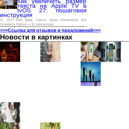
Как увеличить размер
текста на Apple TV в
tvOS 27: пошаговая
инструкция
🕑 25.07.2026
Apple
Советы
Трюки
Обновление
IOS
Устройств
Работе
👀 81 просмотров
>>>Ссылка для отзывов и предложений<<<
Новости в картинках