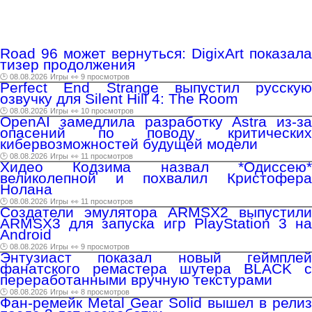
Road 96 может вернуться: DigixArt показала
тизер продолжения
🕑 08.08.2026
Игры
👀 9 просмотров
Perfect End Strange выпустил русскую
озвучку для Silent Hill 4: The Room
🕑 08.08.2026
Игры
👀 10 просмотров
OpenAI замедлила разработку Astra из-за
опасений по поводу критических
кибервозможностей будущей модели
🕑 08.08.2026
Игры
👀 11 просмотров
Хидео Кодзима назвал *Одиссею*
великолепной и похвалил Кристофера
Нолана
🕑 08.08.2026
Игры
👀 11 просмотров
Создатели эмулятора ARMSX2 выпустили
ARMSX3 для запуска игр PlayStation 3 на
Android
🕑 08.08.2026
Игры
👀 9 просмотров
Энтузиаст показал новый геймплей
фанатского ремастера шутера BLACK с
переработанными вручную текстурами
🕑 08.08.2026
Игры
👀 8 просмотров
Фан-ремейк Metal Gear Solid вышел в релиз