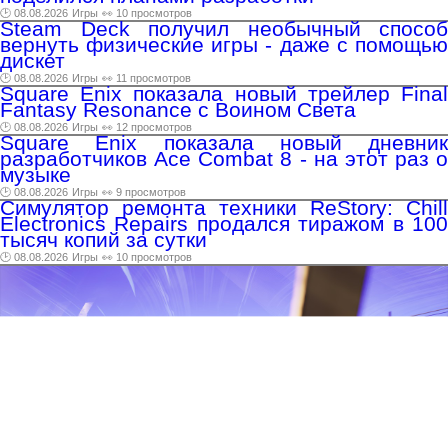
🕑 08.08.2026
Игры
👀 10 просмотров
Steam Deck получил необычный способ
вернуть физические игры - даже с помощью
дискет
🕑 08.08.2026
Игры
👀 11 просмотров
Square Enix показала новый трейлер Final
Fantasy Resonance с Воином Света
🕑 08.08.2026
Игры
👀 12 просмотров
Square Enix показала новый дневник
разработчиков Ace Combat 8 - на этот раз о
музыке
🕑 08.08.2026
Игры
👀 9 просмотров
Симулятор ремонта техники ReStory: Chill
Electronics Repairs продался тиражом в 100
тысяч копий за сутки
🕑 08.08.2026
Игры
👀 10 просмотров