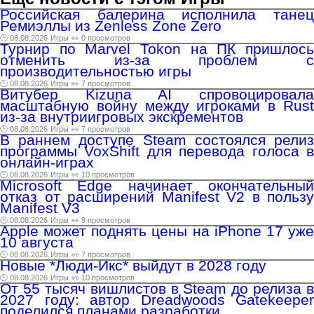
Российская балерина исполнила танец
Ремиэллы из Zenless Zone Zero
🕑 08.08.2026
Игры
👀 0 просмотров
Турнир по Marvel Tokon на ПК пришлось
отменить из-за проблем с
производительностью игры
🕑 08.08.2026
Игры
👀 7 просмотров
Витубер Kizuna AI спровоцировала
масштабную войну между игроками в Rust
из-за внутриигровых экскрементов
🕑 08.08.2026
Игры
👀 7 просмотров
В раннем доступе Steam состоялся релиз
программы VoxShift для перевода голоса в
онлайн-играх
🕑 08.08.2026
Игры
👀 10 просмотров
Microsoft Edge начинает окончательный
отказ от расширений Manifest V2 в пользу
Manifest V3
🕑 08.08.2026
Игры
👀 9 просмотров
Apple может поднять цены на iPhone 17 уже
10 августа
🕑 08.08.2026
Игры
👀 7 просмотров
Новые *Люди-Икс* выйдут в 2028 году
🕑 08.08.2026
Игры
👀 10 просмотров
От 55 тысяч вишлистов в Steam до релиза в
2027 году: автор Dreadwoods Gatekeeper
поделился планами разработки