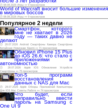
после 3 лет разработки
🕑 08.08.2026
Игры
👀 9 просмотров
World of Warcraft вносит большие изменения
в мировых боссов
🕑 08.08.2026
Игры
👀 9 просмотров
Популярное 2 недели
Смартфон, которого
мне не хватает в 2026
году — таких давно не
делают
🕑 28.07.2026
Android
Смартфоны
Камера
Смартфона
Китайские
Новичкам
Xiaomi
👀 71 просмотров
Обновил iPhone 15 Plus
до iOS 26.6: что стало с
приложениями и
автономностью
🕑 28.07.2026
Apple
IOS
Обновление
Устройств
Смартфоны
👀 75 просмотров
Топ-5 программ
восстановления
данных с NAS для Mac
🕑 28.07.2026
Apple
Обзоры
Приложений
Компьютеры
Для
IOS
Mac
Советы
Работе
👀 74 просмотров
Что будет, если
неправильно ввести
пароль на Samsung с
One UI 9