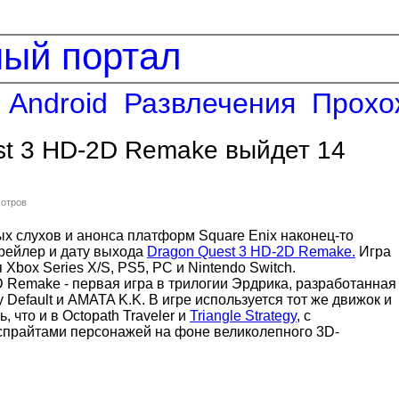
ный портал
Android
Развлечения
Прохо
st 3 HD-2D Remake выйдет 14
мотров
х слухов и анонса платформ Square Enix наконец-то
рейлер и дату выхода
Dragon Quest 3 HD-2D Remake.
Игра
 Xbox Series X/S, PS5, PC и Nintendo Switch.
 Remake - первая игра в трилогии Эрдрика, разработанная
y Default и AMATA K.K. В игре используется тот же движок и
 что и в Octopath Traveler и
Triangle Strategy
, с
прайтами персонажей на фоне великолепного 3D-