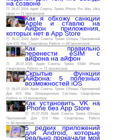
на созвоне
🕑 26.07.2026
Apple
Советы
Трюки
IPhone
Pro
Max
Ultra
Цены
👀 71 просмотров
Как я обхожу санкции
Apple и ставлю на
Айфон приложения,
которых нет в App Store
🕑 26.07.2026
Apple
Советы
Трюки
Обзоры
Приложений
Для
IOS
Mac
Смартфоны
Работе
👀 68 просмотров
Как правильно
перенести eSIM с
айфона на айфон
🕑 26.07.2026
Apple
Советы
Трюки
ESIM
IPhone
Смартфоны
Работе
👀 71 просмотров
Скрытые функции
Айфона: 5 полезных
возможностей iOS
🕑 26.07.2026
Apple
Советы
Трюки
Обзоры
Приложений
Для
IOS
Mac
Операционные
Системы
Смартфоны
Работе
👀 73 просмотров
Как установить VK на
iPhone без App Store
🕑 25.07.2026
Apple
Советы
Трюки
Обзоры
Приложений
Для
IOS
Mac
Смартфоны
Работе
👀 68 просмотров
5 редких приложений
для Android, которые
реально прокачали мой