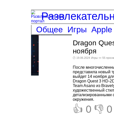
Развлекатель
Общее
Игры
Apple
Dragon Que
ноября
🕑 19.06.2024
Игры
👀 55 прос
После многочисленны
представила новый т
выйдет 14 ноября для
Dragon Quest 3 HD-2D
Team Asano из Bravel
художественный стиль,
детализированными с
окружения.
👍 0
👎 0