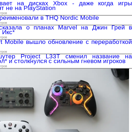
вает на дисках Xbox - даже когда игры
т не на PlayStation
отров
еименовали в THQ Nordic Mobile
отров
сказала о планах Marvel на Джин Грей в
 Икс*
отров
rt Mobile вышло обновление с переработкой
отров
утер Project L33T сменил название на
л* и столкнулся с сильным гневом игроков
отров