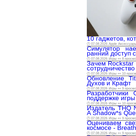
10 гаджетов, ко
🕑 07.08.2026
Apple
Аксессуар
Симулятор нае
ранний доступ с
🕑 07.08.2026
Игры
👀 8 просм
Зачем Rockstar 
сотрудничество
🕑 07.08.2026
Игры
👀 10 прос
Обновление Ti
Духов и Крафт
🕑 07.08.2026
Игры
👀 9 просм
Разработчики 
поддержке игры
🕑 07.08.2026
Игры
👀 10 прос
Издатель THQ N
A Shadow*s Que
🕑 07.08.2026
Игры
👀 9 просм
Оцениваем све
космосе - Breat
🕑 07.08.2026
Игры
👀 9 просм