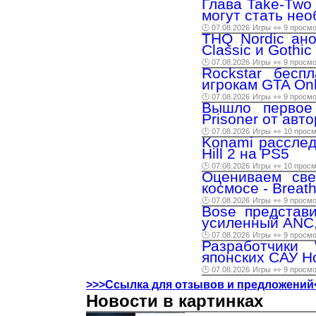
Глава Take-Two 
могут стать нео
🕑 07.08.2026
Игры
👀 9 просм
THQ Nordic ано
Classic и Gothic
🕑 07.08.2026
Игры
👀 9 просм
Rockstar бесп
игрокам GTA Onl
🕑 07.08.2026
Игры
👀 9 просм
Вышло первое
Prisoner от авто
🕑 07.08.2026
Игры
👀 10 прос
Konami расслед
Hill 2 на PS5
🕑 07.08.2026
Игры
👀 10 прос
Оцениваем све
космосе - Breat
🕑 07.08.2026
Игры
👀 9 просм
Bose представи
усиленный ANC,
🕑 07.08.2026
Игры
👀 9 просм
Разработчики
японских САУ Ho
🕑 07.08.2026
Игры
👀 9 просм
>>>Ссылка для отзывов и предложений
Новости в картинках