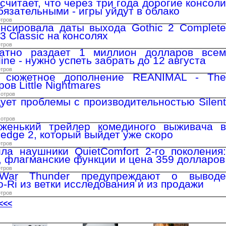
считает, что через три года дорогие консоли
бязательными - игры уйдут в облако
отров
нсировала даты выхода Gothic 2 Complete
 3 Classic на консолях
отров
латно раздает 1 миллион долларов всем
ine - нужно успеть забрать до 12 августа
отров
 сюжетное дополнение REANIMAL - The
ров Little Nightmares
мотров
ует проблемы с производительностью Silent
мотров
женький трейлер комединого выживача в
hedge 2, который выйдет уже скоро
отров
ла наушники QuietComfort 2-го поколения:
 флагманские функции и цена 359 долларов
отров
 War Thunder предупреждают о выводе
-Ri из ветки исследования и из продажи
отров
<<<