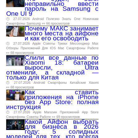
неправильно ввести
пароль на Samsung с
One UI 9
🕑 27.07.2026
Android
Полезно
Знать
One
Новичкам
Смартфоны
Samsung
👀 66 просмотров
Почему МАКС занимает
много места на айфоне
и как его освободить
🕑 27.07.2026
Apple
Советы
Трюки
Мессенджер
Max
Обзоры
Приложений
Для
IOS
Mac
Смартфоны
Работе
👀 68 просмотров
Слили все данные по
Xiaomi 18: батареи
выросли, Ultra
отменили, а складной —
только для Китая
🕑 27.07.2026
Android
Смартфоны
Китайские
Xiaomi
👀 68 просмотров
Как ставить
приложения на iPhone
без App Store: полная
инструкция
🕑 27.07.2026
Apple
Магазин
Приложений
App
Store
Смартфоны
Советы
Работе
👀 69 просмотров
Какой Айфон выбрать
для бизнеса в 2026
году: 5 солидных
моделей для тех, кто всегда