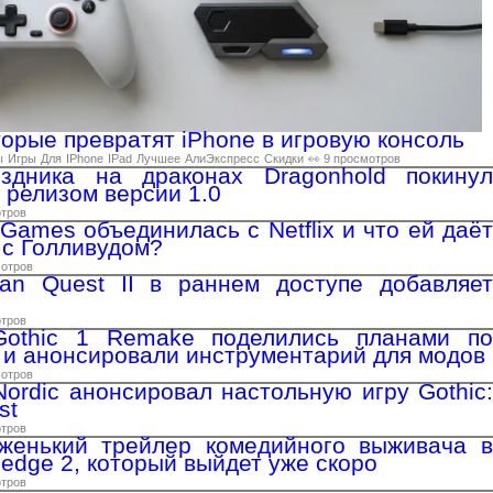
торые превратят iPhone в игровую консоль
ы
Игры
Для
IPhone
IPad
Лучшее
АлиЭкспресс
Скидки
👀 9 просмотров
здника на драконах Dragonhold покинул
 релизом версии 1.0
отров
Games объединилась с Netflix и что ей даёт
 с Голливудом?
мотров
tan Quest II в раннем доступе добавляет
отров
Gothic 1 Remake поделились планами по
 и анонсировали инструментарий для модов
мотров
ordic анонсировал настольную игру Gothic:
st
отров
женький трейлер комедийного выживача в
hedge 2, который выйдет уже скоро
отров