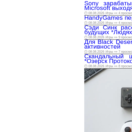
Sony зарабаты
Microsoft выходя
🕑 08.08.2026
Игры
👀 4 просм
HandyGames пер
🕑 08.08.2026
Игры
👀 4 просм
Сэди Синк рас
будущих *Людях
🕑 08.08.2026
Игры
👀 9 просм
Для Black Dese
активностей
🕑 08.08.2026
Игры
👀 7 просм
Скандальный ш
*Озерск Протоко
🕑 08.08.2026
Игры
👀 8 просм