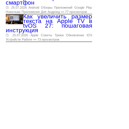
смартфон
🕑 25.07.2026
Android
Обзоры
Приложений
Google
Play
Новичкам
Приложения
Для
Андроид
👀 77 просмотров
Как увеличить размер
текста на Apple TV в
tvOS 27: пошаговая
инструкция
🕑 25.07.2026
Apple
Советы
Трюки
Обновление
IOS
Устройств
Работе
👀 73 просмотров