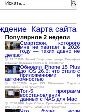
🔍
ждение
Карта сайта
Популярное 2 недели
Смартфон, которого
мне не хватает в 2026
году — таких давно не
делают
🕑 28.07.2026
Android
Смартфоны
Камера
Смартфона
Китайские
Новичкам
Xiaomi
👀 65 просмотров
Обновил iPhone 15 Plus
до iOS 26.6: что стало с
приложениями и
автономностью
🕑 28.07.2026
Apple
IOS
Обновление
Устройств
Смартфоны
👀 69 просмотров
Топ-5 программ
восстановления
данных с NAS для Mac
🕑 28.07.2026
Apple
Обзоры
Приложений
Компьютеры
Для
IOS
Mac
Советы
Работе
👀 67 просмотров
Что будет, если