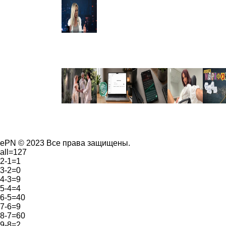
ePN © 2023 Все права защищены.
all=127
2-1=1
3-2=0
4-3=9
5-4=4
6-5=40
7-6=9
8-7=60
9-8=2