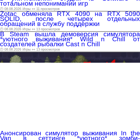
тотальном непонимании игр
🕑 08.08.2026
Игры
👀 11 просмотров
Zotac обменяла RTX 4090 на RTX 5090
SOLID, после четырех отдельных
обращений в службу поддержки
🕑 08.08.2026
Игры
👀 13 просмотров
В Steam вышла демоверсия симулятора
*уютного выживания* Wild n Chill от
создателей рыбалки Cast n Chill
🕑 08.08.2026
Игры
👀 13 просмотров
Анонсирован симулятор выживания In the
Van в сеттинге *уютного* зомби-