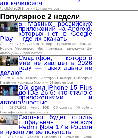
апокалипсиса
🕑 08.08.2026
Игры
👀 16 просмотров
Популярное 2 недели
5 главных российских
приложений на Android,
которых нет в Google
Play — где их скачать
🕑 28.07.2026
Android
Обзоры
Приложений
Магазин
RuStore
Мессенджер
Max
Новичкам
Приложения
Для
Андроид
👀 69 просмотров
Смартфон, которого
мне не хватает в 2026
году — таких давно не
делают
🕑 28.07.2026
Android
Смартфоны
Камера
Смартфона
Китайские
Новичкам
Xiaomi
👀 76 просмотров
Обновил iPhone 15 Plus
до iOS 26.6: что стало с
приложениями и
автономностью
🕑 28.07.2026
Apple
IOS
Обновление
Устройств
Смартфоны
👀 78 просмотров
Сколько будет стоить
глобальная версия
Redmi Note 17 в России
и нужно ли её покупать
🕑 28.07.2026
Android
Смартфоны
Китайские
Redmi