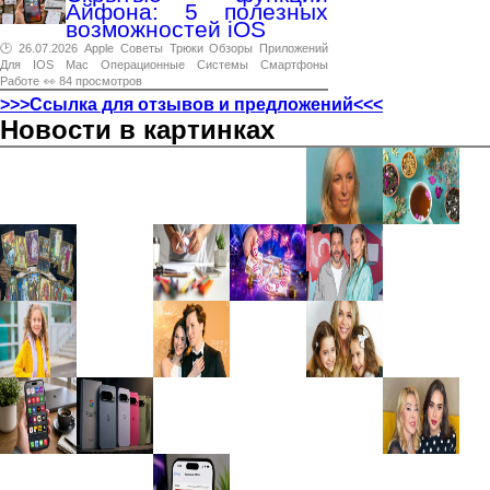
Айфона: 5 полезных
возможностей iOS
🕑 26.07.2026
Apple
Советы
Трюки
Обзоры
Приложений
Для
IOS
Mac
Операционные
Системы
Смартфоны
Работе
👀 84 просмотров
>>>Ссылка для отзывов и предложений<<<
Новости в картинках