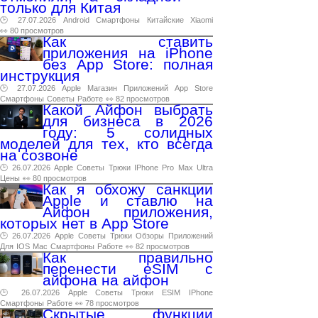
только для Китая
🕑 27.07.2026
Android
Смартфоны
Китайские
Xiaomi
👀 80 просмотров
Как ставить
приложения на iPhone
без App Store: полная
инструкция
🕑 27.07.2026
Apple
Магазин
Приложений
App
Store
Смартфоны
Советы
Работе
👀 82 просмотров
Какой Айфон выбрать
для бизнеса в 2026
году: 5 солидных
моделей для тех, кто всегда
на созвоне
🕑 26.07.2026
Apple
Советы
Трюки
IPhone
Pro
Max
Ultra
Цены
👀 80 просмотров
Как я обхожу санкции
Apple и ставлю на
Айфон приложения,
которых нет в App Store
🕑 26.07.2026
Apple
Советы
Трюки
Обзоры
Приложений
Для
IOS
Mac
Смартфоны
Работе
👀 82 просмотров
Как правильно
перенести eSIM с
айфона на айфон
🕑 26.07.2026
Apple
Советы
Трюки
ESIM
IPhone
Смартфоны
Работе
👀 78 просмотров
Скрытые функции