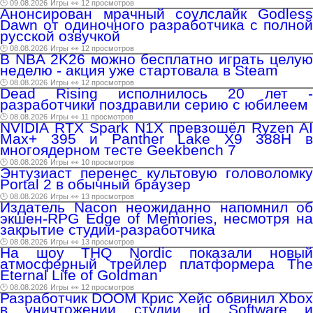
🕑 09.08.2026
Игры
👀 12 просмотров
Анонсирован мрачный соулслайк Godless
Dawn от одиночного разработчика с полной
русской озвучкой
🕑 08.08.2026
Игры
👀 12 просмотров
В NBA 2K26 можно бесплатно играть целую
неделю - акция уже стартовала в Steam
🕑 08.08.2026
Игры
👀 12 просмотров
Dead Rising исполнилось 20 лет -
разработчики поздравили серию с юбилеем
🕑 08.08.2026
Игры
👀 11 просмотров
NVIDIA RTX Spark N1X превзошёл Ryzen AI
Max+ 395 и Panther Lake X9 388H в
многоядерном тесте Geekbench 7
🕑 08.08.2026
Игры
👀 10 просмотров
Энтузиаст перенес культовую головоломку
Portal 2 в обычный браузер
🕑 08.08.2026
Игры
👀 13 просмотров
Издатель Nacon неожиданно напомнил об
экшен-RPG Edge of Memories, несмотря на
закрытие студии-разработчика
🕑 08.08.2026
Игры
👀 13 просмотров
На шоу THQ Nordic показали новый
атмосферный трейлер платформера The
Eternal Life of Goldman
🕑 08.08.2026
Игры
👀 12 просмотров
Разработчик DOOM Крис Хейс обвинил Xbox
в уничтожении студии id Software и