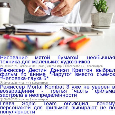
Рисование мятой бумагой: необычная
техника для маленьких художников
🕑 09.08.2026
Развлечения
Яркое
Детство
Игры
Творчество
👀 5 просмотров
Режиссер Дестин Дэниэл Креттон выбрал
фильм по аниме *Наруто* вместо съемок
*Человека-паука 5*
🕑 09.08.2026
Игры
👀 6 просмотров
Режиссёр Mortal Kombat 3 уже не уверен в
возвращении - третья часть фильма
застряла в неопределённости
🕑 09.08.2026
Игры
👀 7 просмотров
Глава Sonic Team объяснил, почему
персонажей для фильмов выбирают не по
популярности