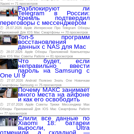
Xiaomi
👀 71 просмотров
Разблокируют ли
Telegram в России:
Кремль подтвердил
переговоры с мессенджером
🕑 28.07.2026
Apple
Интересное
Про
Telegram
Обзоры
Приложений
Для
IOS
Mac
Смартфоны
👀 70 просмотров
Топ-5 программ
восстановления
данных с NAS для Mac
🕑 28.07.2026
Apple
Обзоры
Приложений
Компьютеры
Для
IOS
Mac
Советы
Работе
👀 81 просмотров
Что будет, если
неправильно ввести
пароль на Samsung с
One UI 9
🕑 27.07.2026
Android
Полезно
Знать
One
Новичкам
Смартфоны
Samsung
👀 75 просмотров
Почему МАКС занимает
много места на айфоне
и как его освободить
🕑 27.07.2026
Apple
Советы
Трюки
Мессенджер
Max
Обзоры
Приложений
Для
IOS
Mac
Смартфоны
Работе
👀 77 просмотров
Слили все данные по
Xiaomi 18: батареи
выросли, Ultra
отменили, а складной —