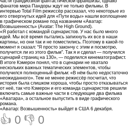
части грандиозной фантастической франшизы, однако
фанатов мира Пандоры ждут не только фильмы. В
интервью Total Film режиссёр рассказал, что некоторые из
его отвергнутых идей для «Пути воды» нашли воплощение
в графическом романе под названием «Аватар:
Возвышенность» (Avatar: The High Ground).
«Я работал с командой сценаристов. У нас было много
идей. Мы всё время пытались запихнуть их все в наши
картины, но они так и не поместились. Поэтому в какой-то
момент я сказал: “Я просто закончу с этим и посмотрю,
получится ли из этого фильм”. Так я и сделал — получился
сценарий страниц на 130», — поделился кинематографист.
В итоге Кэмерон понял, что в сценарии не хватало
нескольких важных тематических элементов, чтобы
получился полноценный фильм: «В нём было недостаточно
неожиданного». Тем не менее режиссёр посчитал, что
история была слишком хороша, чтобы просто отказываться
от неё, так что Кэмерон и его команда сценаристов решили
включить самые важные части в следующие два фильма
«Аватара», а остальное выпустить в виде графического
романа.
«Аватар: Возвышенность» выйдет в США 6 декабря.
👍 0
👎 0