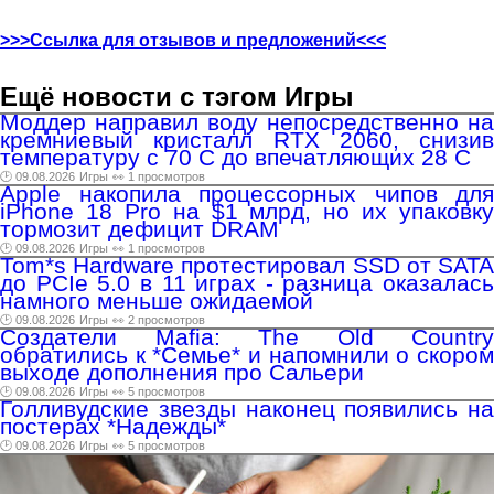
>>>Ссылка для отзывов и предложений<<<
Ещё новости с тэгом Игры
Моддер направил воду непосредственно на
кремниевый кристалл RTX 2060, снизив
температуру с 70 C до впечатляющих 28 C
🕑 09.08.2026
Игры
👀 1 просмотров
Apple накопила процессорных чипов для
iPhone 18 Pro на $1 млрд, но их упаковку
тормозит дефицит DRAM
🕑 09.08.2026
Игры
👀 1 просмотров
Tom*s Hardware протестировал SSD от SATA
до PCIe 5.0 в 11 играх - разница оказалась
намного меньше ожидаемой
🕑 09.08.2026
Игры
👀 2 просмотров
Создатели Mafia: The Old Country
обратились к *Семье* и напомнили о скором
выходе дополнения про Сальери
🕑 09.08.2026
Игры
👀 5 просмотров
Голливудские звезды наконец появились на
постерах *Надежды*
🕑 09.08.2026
Игры
👀 5 просмотров