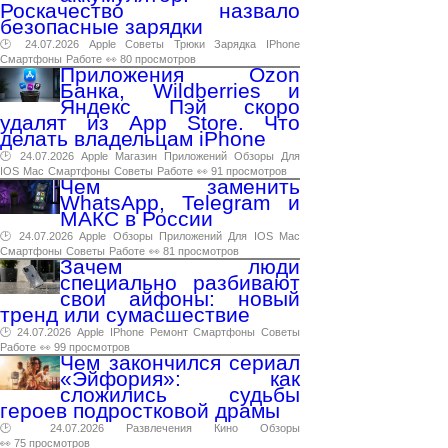
Роскачество назвало
безопасные зарядки
🕑 24.07.2026
Apple
Советы
Трюки
Зарядка
IPhone
Смартфоны
Работе
👀 80 просмотров
Приложения Ozon
Банка, Wildberries и
Яндекс Пэй скоро
удалят из App Store. Что
делать владельцам iPhone
🕑 24.07.2026
Apple
Магазин
Приложений
Обзоры
Для
IOS
Mac
Смартфоны
Советы
Работе
👀 91 просмотров
Чем заменить
WhatsApp, Telegram и
МАКС в России
🕑 24.07.2026
Apple
Обзоры
Приложений
Для
IOS
Mac
Смартфоны
Советы
Работе
👀 81 просмотров
Зачем люди
специально разбивают
свои айфоны: новый
тренд или сумасшествие
🕑 24.07.2026
Apple
IPhone
Ремонт
Смартфоны
Советы
Работе
👀 99 просмотров
Чем закончился сериал
«Эйфория»: как
сложились судьбы
героев подростковой драмы
🕑 24.07.2026
Развлечения
Кино
Обзоры
👀 75 просмотров