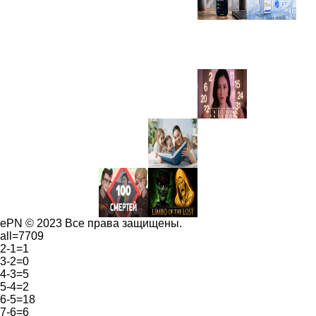
ePN © 2023 Все права защищены.
all=7709
2-1=1
3-2=0
4-3=5
5-4=2
6-5=18
7-6=6