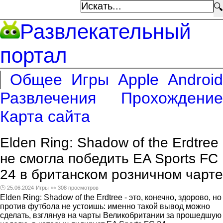
🔍
Развлекательный
портал
Общее
Игры
Apple
Android
Развлечения
Прохождение
Карта сайта
Elden Ring: Shadow of the Erdtree
не смогла победить EA Sports FC
24 в британском розничном чарте
🕑 25.06.2024
Игры
👀 308 просмотров
Elden Ring: Shadow of the Erdtree - это, конечно, здорово, но
против футбола не устоишь: именно такой вывод можно
сделать, взглянув на чарты Великобритании за прошедшую