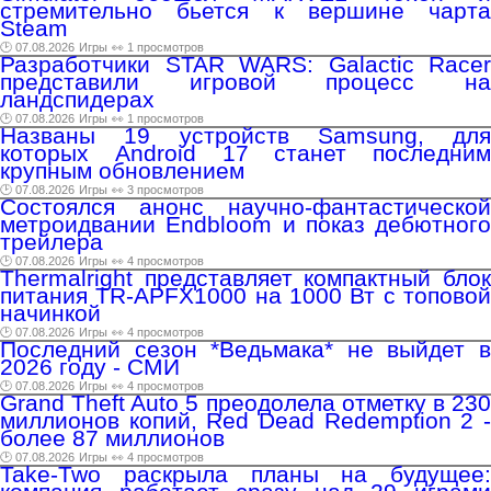
стремительно бьется к вершине чарта
Steam
🕑 07.08.2026
Игры
👀 1 просмотров
Разработчики STAR WARS: Galactic Racer
представили игровой процесс на
ландспидерах
🕑 07.08.2026
Игры
👀 1 просмотров
Названы 19 устройств Samsung, для
которых Android 17 станет последним
крупным обновлением
🕑 07.08.2026
Игры
👀 3 просмотров
Состоялся анонс научно-фантастической
метроидвании Endbloom и показ дебютного
трейлера
🕑 07.08.2026
Игры
👀 4 просмотров
Thermalright представляет компактный блок
питания TR-APFX1000 на 1000 Вт с топовой
начинкой
🕑 07.08.2026
Игры
👀 4 просмотров
Последний сезон *Ведьмака* не выйдет в
2026 году - СМИ
🕑 07.08.2026
Игры
👀 4 просмотров
Grand Theft Auto 5 преодолела отметку в 230
миллионов копий, Red Dead Redemption 2 -
более 87 миллионов
🕑 07.08.2026
Игры
👀 4 просмотров
Take-Two раскрыла планы на будущее: