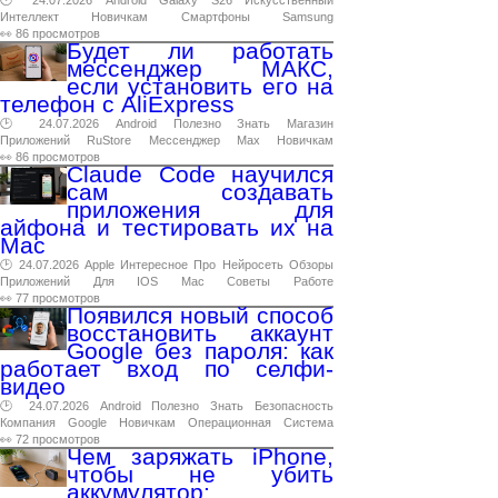
🕑 24.07.2026
Android
Galaxy
S26
Искусственный
Интеллект
Новичкам
Смартфоны
Samsung
👀 86 просмотров
Будет ли работать
мессенджер МАКС,
если установить его на
телефон с AliExpress
🕑 24.07.2026
Android
Полезно
Знать
Магазин
Приложений
RuStore
Мессенджер
Max
Новичкам
👀 86 просмотров
Claude Code научился
сам создавать
приложения для
айфона и тестировать их на
Mac
🕑 24.07.2026
Apple
Интересное
Про
Нейросеть
Обзоры
Приложений
Для
IOS
Mac
Советы
Работе
👀 77 просмотров
Появился новый способ
восстановить аккаунт
Google без пароля: как
работает вход по селфи-
видео
🕑 24.07.2026
Android
Полезно
Знать
Безопасность
Компания
Google
Новичкам
Операционная
Система
👀 72 просмотров
Чем заряжать iPhone,
чтобы не убить
аккумулятор: