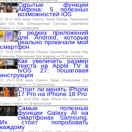
Смартфоны
Работе
👀 69 просмотров
Скрытые функции
Айфона: 5 полезных
возможностей iOS
🕑 26.07.2026
Apple
Советы
Трюки
Обзоры
Приложений
Для
IOS
Mac
Операционные
Системы
Смартфоны
Работе
👀 71 просмотров
5 редких приложений
для Android, которые
реально прокачали мой
смартфон
🕑 25.07.2026
Android
Обзоры
Приложений
Google
Play
Новичкам
Приложения
Для
Андроид
👀 75 просмотров
Как увеличить размер
текста на Apple TV в
tvOS 27: пошаговая
инструкция
🕑 25.07.2026
Apple
Советы
Трюки
Обновление
IOS
Устройств
Работе
👀 71 просмотров
Стоит ли менять iPhone
17 Pro на iPhone 18 Pro
🕑 24.07.2026
Apple
IPhone
Pro
Смартфоны
Советы
Работе
👀 79 просмотров
Самые полезные
функции Galaxy AI на
смартфонах Samsung.
Их стоит попробовать
каждому