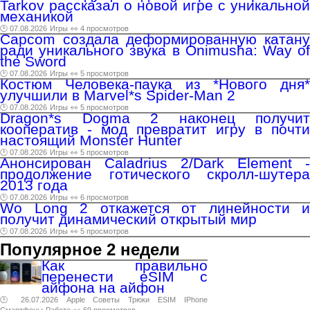
Tarkov рассказал о новой игре с уникальной
механикой
🕑 07.08.2026
Игры
👀 4 просмотров
Capcom создала деформированную катану
ради уникального звука в Onimusha: Way of
the Sword
🕑 07.08.2026
Игры
👀 5 просмотров
Костюм Человека-паука из *Нового дня*
улучшили в Marvel*s Spider-Man 2
🕑 07.08.2026
Игры
👀 5 просмотров
Dragon*s Dogma 2 наконец получит
кооператив - мод превратит игру в почти
настоящий Monster Hunter
🕑 07.08.2026
Игры
👀 5 просмотров
Анонсирован Caladrius 2/Dark Element -
продолжение готического скролл-шутера
2013 года
🕑 07.08.2026
Игры
👀 6 просмотров
Wo Long 2 откажется от линейности и
получит динамический открытый мир
🕑 07.08.2026
Игры
👀 5 просмотров
Популярное 2 недели
Как правильно
перенести eSIM с
айфона на айфон
🕑 26.07.2026
Apple
Советы
Трюки
ESIM
IPhone