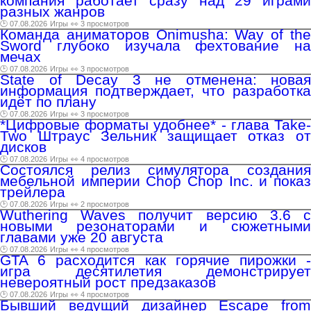
компания работает сразу над 29 играми
разных жанров
🕑 07.08.2026
Игры
👀 3 просмотров
Команда аниматоров Onimusha: Way of the
Sword глубоко изучала фехтование на
мечах
🕑 07.08.2026
Игры
👀 3 просмотров
State of Decay 3 не отменена: новая
информация подтверждает, что разработка
идёт по плану
🕑 07.08.2026
Игры
👀 3 просмотров
*Цифровые форматы удобнее* - глава Take-
Two Штраус Зельник защищает отказ от
дисков
🕑 07.08.2026
Игры
👀 4 просмотров
Состоялся релиз симулятора создания
мебельной империи Chop Chop Inc. и показ
трейлера
🕑 07.08.2026
Игры
👀 2 просмотров
Wuthering Waves получит версию 3.6 с
новыми резонаторами и сюжетными
главами уже 20 августа
🕑 07.08.2026
Игры
👀 4 просмотров
GTA 6 расходится как горячие пирожки -
игра десятилетия демонстрирует
невероятный рост предзаказов
🕑 07.08.2026
Игры
👀 4 просмотров
Бывший ведущий дизайнер Escape from