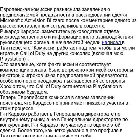
Европейская комиссия разъяснила заявления о
предполагаемой предвзятости в расследовании сделки
Microsoft с Activision Blizzard после комментариев одного из
высокопоставленных сотрудников в соцсетях.
Рикардо Кардосо, заместитель руководителя отдела
межведомственного и информационного взаимодействия
руководящего органа, в начале этой недели
написал
в
Твиттере, что "Комиссия работает над тем, чтобы вы могли
играть в Call of Duty на других консолях (включая мою
Playstation)".
Это заявление, хотя фактически и соответствует
компетенции органа, было встречено критикой со стороны
некоторых игроков из-за предполагаемой предвзятости,
особенно после неоднократных заверений со стороны
Xbox о том, что Call of Duty останется на PlayStation в
обозримом будущем.
Теперь Европейская комиссия в своем заявлении
пояснила, что Кардосо не принимает никакого участия в
этом процессе.
Г-н Кардозо работает в Генеральном директорате по
внутреннему рынку, а не в Генеральном директорате по
конкуренции. Г-н Кардозо не участвует в оценке этой
сделки. Более того, как четко указано в его профиле в
Твиттере, он пишет твиты лично от себя.