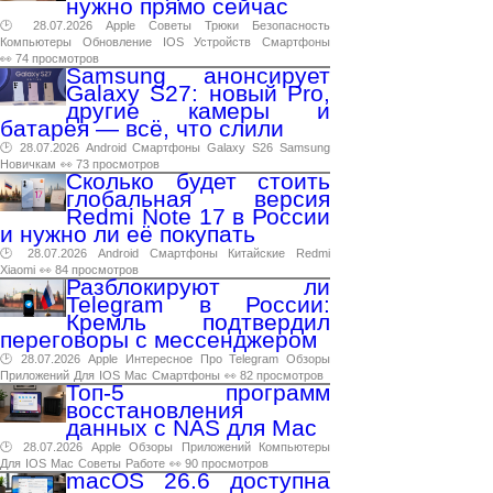
нужно прямо сейчас
🕑 28.07.2026
Apple
Советы
Трюки
Безопасность
Компьютеры
Обновление
IOS
Устройств
Смартфоны
👀 74 просмотров
Samsung анонсирует
Galaxy S27: новый Pro,
другие камеры и
батарея — всё, что слили
🕑 28.07.2026
Android
Смартфоны
Galaxy
S26
Samsung
Новичкам
👀 73 просмотров
Сколько будет стоить
глобальная версия
Redmi Note 17 в России
и нужно ли её покупать
🕑 28.07.2026
Android
Смартфоны
Китайские
Redmi
Xiaomi
👀 84 просмотров
Разблокируют ли
Telegram в России:
Кремль подтвердил
переговоры с мессенджером
🕑 28.07.2026
Apple
Интересное
Про
Telegram
Обзоры
Приложений
Для
IOS
Mac
Смартфоны
👀 82 просмотров
Топ-5 программ
восстановления
данных с NAS для Mac
🕑 28.07.2026
Apple
Обзоры
Приложений
Компьютеры
Для
IOS
Mac
Советы
Работе
👀 90 просмотров
macOS 26.6 доступна