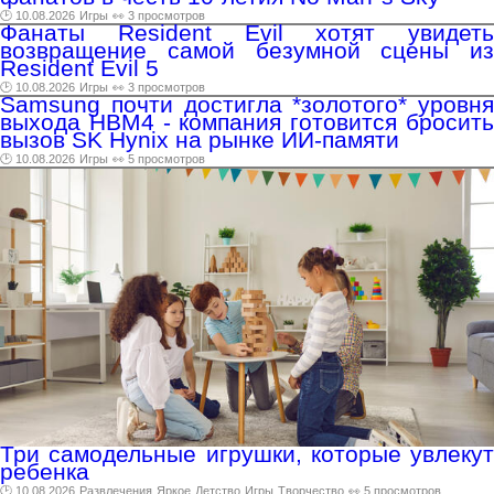
🕑 10.08.2026
Игры
👀 3 просмотров
Фанаты Resident Evil хотят увидеть
возвращение самой безумной сцены из
Resident Evil 5
🕑 10.08.2026
Игры
👀 3 просмотров
Samsung почти достигла *золотого* уровня
выхода HBM4 - компания готовится бросить
вызов SK Hynix на рынке ИИ-памяти
🕑 10.08.2026
Игры
👀 5 просмотров
Три самодельные игрушки, которые увлекут
ребенка
🕑 10.08.2026
Развлечения
Яркое
Детство
Игры
Творчество
👀 5 просмотров