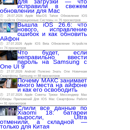
для загрузки — что
исправили в свежем
обновлении для Mac
🕑 28.07.2026
Apple
MacOS
Tahoe
Обновление
IOS
Устройств
Операционные
Системы
👀 76 просмотров
Вышла iOS 26.6: что
нового, исправление
ошибок и как обновить
Айфон
🕑 27.07.2026
Apple
IOS
Beta
Обновление
Устройств
👀 74 просмотров
Что будет, если
неправильно ввести
пароль на Samsung с
One UI 9
🕑 27.07.2026
Android
Полезно
Знать
One
Новичкам
Смартфоны
Samsung
👀 88 просмотров
Почему МАКС занимает
много места на айфоне
и как его освободить
🕑 27.07.2026
Apple
Советы
Трюки
Мессенджер
Max
Обзоры
Приложений
Для
IOS
Mac
Смартфоны
Работе
👀 91 просмотров
Слили все данные по
Xiaomi 18: батареи
выросли, Ultra
отменили, а складной —
только для Китая