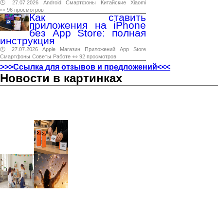
🕑 27.07.2026
Android
Смартфоны
Китайские
Xiaomi
👀 96 просмотров
Как ставить
приложения на iPhone
без App Store: полная
инструкция
🕑 27.07.2026
Apple
Магазин
Приложений
App
Store
Смартфоны
Советы
Работе
👀 92 просмотров
>>>Ссылка для отзывов и предложений<<<
Новости в картинках