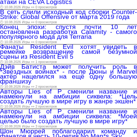
атаки на CEVA Logistics
🕑 10.08.2026
Игры
👀 0 просмотров
В сеть слили исходный код сборки Counter-
Strike: Global Offensive от марта 2019 года
🕑 10.08.2026
Игры
👀 0 просмотров
Конец эпохи: спустя почти 10 лет
остановлена разработка Calamity - самого
популярного мода для Terraria
🕑 10.08.2026
Игры
👀 0 просмотров
Фанаты Resident Evil хотят увидеть в
ремейке возвращение самой безумной
сцены из Resident Evil 5
🕑 10.08.2026
Игры
👀 1 просмотров
Дэйв Батиста может получить роль в
*Звёздных войнах* - после Дюны и Marvel
актёр нацелился на ещё одну большую
франшизу
🕑 10.08.2026
Игры
👀 2 просмотров
Авторы Lies of P сменили название и
намекнули на амбиции сиквела: *Цель
создать лучшую в мире игру в жанре экшен*
🕑 10.08.2026
Игры
👀 2 просмотров
Авторы Lies of P сменили название и
намекнули на амбиции сиквела: *Моей
целью было создать лучшую в мире игру*
🕑 10.08.2026
Игры
👀 3 просмотров
Шон Мюррей поблагодарил команду и
фанатов в честь 10-летия No Man*s Sky