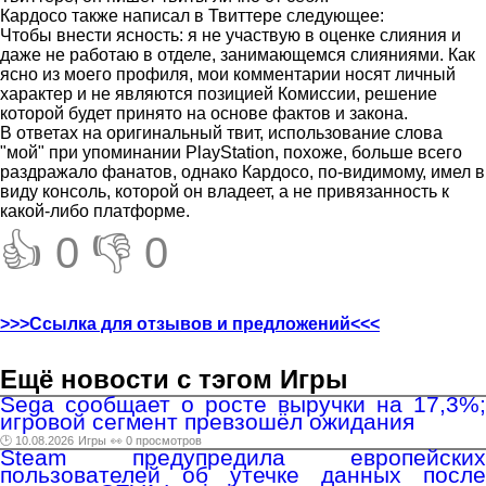
Кардосо также написал в Твиттере следующее:
Чтобы внести ясность: я не участвую в оценке слияния и
даже не работаю в отделе, занимающемся слияниями. Как
ясно из моего профиля, мои комментарии носят личный
характер и не являются позицией Комиссии, решение
которой будет принято на основе фактов и закона.
В ответах на оригинальный твит, использование слова
"мой" при упоминании PlayStation, похоже, больше всего
раздражало фанатов, однако Кардосо, по-видимому, имел в
виду консоль, которой он владеет, а не привязанность к
какой-либо платформе.
👍 0
👎 0
>>>Ссылка для отзывов и предложений<<<
Ещё новости с тэгом Игры
Sega сообщает о росте выручки на 17,3%;
игровой сегмент превзошёл ожидания
🕑 10.08.2026
Игры
👀 0 просмотров
Steam предупредила европейских
пользователей об утечке данных после