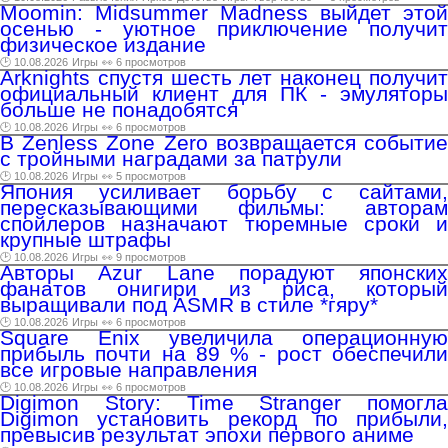
Moomin: Midsummer Madness выйдет этой
осенью - уютное приключение получит
физическое издание
🕑 10.08.2026
Игры
👀 6 просмотров
Arknights спустя шесть лет наконец получит
официальный клиент для ПК - эмуляторы
больше не понадобятся
🕑 10.08.2026
Игры
👀 6 просмотров
В Zenless Zone Zero возвращается событие
с тройными наградами за патрули
🕑 10.08.2026
Игры
👀 5 просмотров
Япония усиливает борьбу с сайтами,
пересказывающими фильмы: авторам
спойлеров назначают тюремные сроки и
крупные штрафы
🕑 10.08.2026
Игры
👀 9 просмотров
Авторы Azur Lane порадуют японских
фанатов онигири из риса, который
выращивали под ASMR в стиле *гяру*
🕑 10.08.2026
Игры
👀 6 просмотров
Square Enix увеличила операционную
прибыль почти на 89 % - рост обеспечили
все игровые направления
🕑 10.08.2026
Игры
👀 6 просмотров
Digimon Story: Time Stranger помогла
Digimon установить рекорд по прибыли,
превысив результат эпохи первого аниме