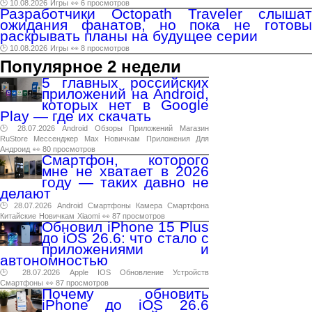
🕑 10.08.2026
Игры
👀 6 просмотров
Разработчики Octopath Traveler слышат
ожидания фанатов, но пока не готовы
раскрывать планы на будущее серии
🕑 10.08.2026
Игры
👀 8 просмотров
Популярное 2 недели
5 главных российских
приложений на Android,
которых нет в Google
Play — где их скачать
🕑 28.07.2026
Android
Обзоры
Приложений
Магазин
RuStore
Мессенджер
Max
Новичкам
Приложения
Для
Андроид
👀 80 просмотров
Смартфон, которого
мне не хватает в 2026
году — таких давно не
делают
🕑 28.07.2026
Android
Смартфоны
Камера
Смартфона
Китайские
Новичкам
Xiaomi
👀 87 просмотров
Обновил iPhone 15 Plus
до iOS 26.6: что стало с
приложениями и
автономностью
🕑 28.07.2026
Apple
IOS
Обновление
Устройств
Смартфоны
👀 87 просмотров
Почему обновить
iPhone до iOS 26.6