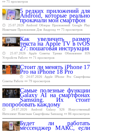
👀 71 просмотров
5 редких приложений для
Android, которые реально
прокачали мой смартфон
🕑 25.07.2026
Android
Обзоры
Приложений
Google
Play
Новичкам
Приложения
Для
Андроид
👀 75 просмотров
Как увеличить размер
текста на Apple TV в tvOS
27: пошаговая инструкция
🕑 25.07.2026
Apple
Советы
Трюки
Обновление
IOS
Устройств
Работе
👀 71 просмотров
Стоит ли менять iPhone 17
Pro на iPhone 18 Pro
🕑 24.07.2026
Apple
IPhone
Pro
Смартфоны
Советы
Работе
👀 79 просмотров
Самые полезные функции
Galaxy AI на смартфонах
Samsung. Их стоит
попробовать каждому
🕑 24.07.2026
Android
Galaxy
S26
Искусственный
Интеллект
Новичкам
Смартфоны
Samsung
👀 86 просмотров
Будет ли работать
мессенджер МАКС, если