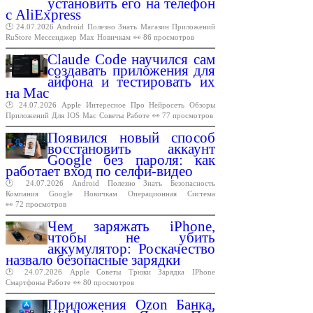
установить его на телефон
с AliExpress
🕑 24.07.2026
Android
Полезно
Знать
Магазин
Приложений
RuStore
Мессенджер
Max
Новичкам
👀 86 просмотров
Claude Code научился сам
создавать приложения для
айфона и тестировать их
на Mac
🕑 24.07.2026
Apple
Интересное
Про
Нейросеть
Обзоры
Приложений
Для
IOS
Mac
Советы
Работе
👀 77 просмотров
Появился новый способ
восстановить аккаунт
Google без пароля: как
работает вход по селфи-видео
🕑 24.07.2026
Android
Полезно
Знать
Безопасность
Компания
Google
Новичкам
Операционная
Система
👀 72 просмотров
Чем заряжать iPhone,
чтобы не убить
аккумулятор: Роскачество
назвало безопасные зарядки
🕑 24.07.2026
Apple
Советы
Трюки
Зарядка
IPhone
Смартфоны
Работе
👀 80 просмотров
Приложения Ozon Банка,