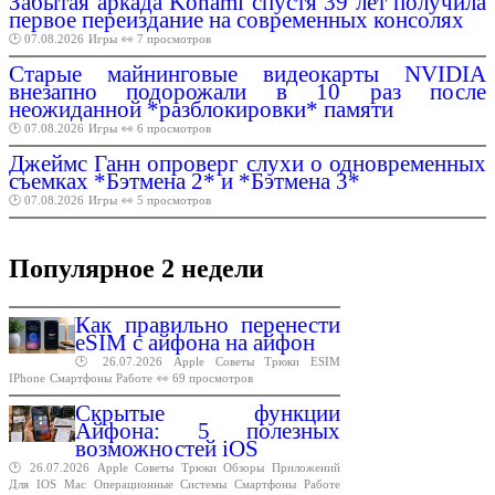
Забытая аркада Konami спустя 39 лет получила
первое переиздание на современных консолях
🕑 07.08.2026
Игры
👀 7 просмотров
Старые майнинговые видеокарты NVIDIA
внезапно подорожали в 10 раз после
неожиданной *разблокировки* памяти
🕑 07.08.2026
Игры
👀 6 просмотров
Джеймс Ганн опроверг слухи о одновременных
съемках *Бэтмена 2* и *Бэтмена 3*
🕑 07.08.2026
Игры
👀 5 просмотров
Популярное 2 недели
Как правильно перенести
eSIM с айфона на айфон
🕑 26.07.2026
Apple
Советы
Трюки
ESIM
IPhone
Смартфоны
Работе
👀 69 просмотров
Скрытые функции
Айфона: 5 полезных
возможностей iOS
🕑 26.07.2026
Apple
Советы
Трюки
Обзоры
Приложений
Для
IOS
Mac
Операционные
Системы
Смартфоны
Работе