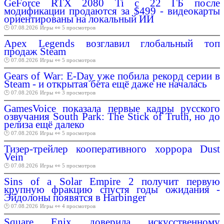
GeForce RTX 2080 Ti с 22 ГБ после
модификации продаются за $499 - видеокарты
ориентированы на локальный ИИ
🕑 07.08.2026
Игры
👀 5 просмотров
Apex Legends возглавил глобальный топ
продаж Steam
🕑 07.08.2026
Игры
👀 5 просмотров
Gears of War: E-Day уже побила рекорд серии в
Steam - и открытая бета ещё даже не началась
🕑 07.08.2026
Игры
👀 3 просмотров
GamesVoice показала первые кадры русского
озвучания South Park: The Stick of Truth, но до
релиза ещё далеко
🕑 07.08.2026
Игры
👀 5 просмотров
Тизер-трейлер кооперативного хоррора Dust
Vein
🕑 07.08.2026
Игры
👀 5 просмотров
Sins of a Solar Empire 2 получит первую
крупную фракцию спустя годы ожидания -
Эйдолоны появятся в Harbinger
🕑 07.08.2026
Игры
👀 4 просмотров
Square Enix доверила искусственному