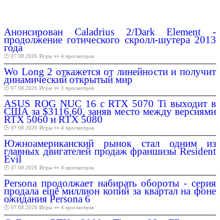
Анонсирован Caladrius 2/Dark Element -
продолжение готического скролл-шутера 2013
года
🕑 07.08.2026
Игры
👀 4 просмотров
Wo Long 2 откажется от линейности и получит
динамический открытый мир
🕑 07.08.2026
Игры
👀 3 просмотров
ASUS ROG NUC 16 с RTX 5070 Ti выходит в
США за $3116,60, заняв место между версиями
RTX 5060 и RTX 5080
🕑 07.08.2026
Игры
👀 4 просмотров
Южноамериканский рынок стал одним из
главных двигателей продаж франшизы Resident
Evil
🕑 07.08.2026
Игры
👀 4 просмотров
Persona продолжает набирать обороты - серия
продала ещё миллион копий за квартал на фоне
ожидания Persona 6
🕑 07.08.2026
Игры
👀 4 просмотров