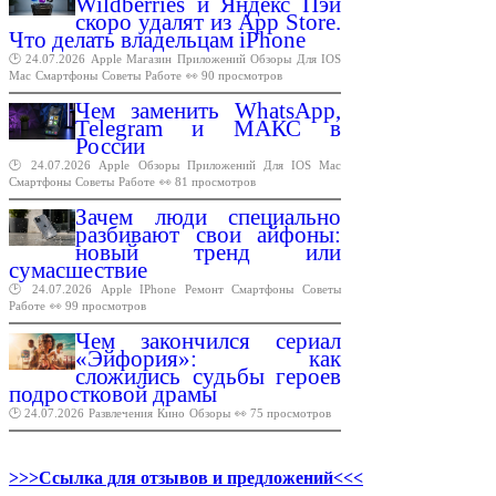
Wildberries и Яндекс Пэй
скоро удалят из App Store.
Что делать владельцам iPhone
🕑 24.07.2026
Apple
Магазин
Приложений
Обзоры
Для
IOS
Mac
Смартфоны
Советы
Работе
👀 90 просмотров
Чем заменить WhatsApp,
Telegram и МАКС в
России
🕑 24.07.2026
Apple
Обзоры
Приложений
Для
IOS
Mac
Смартфоны
Советы
Работе
👀 81 просмотров
Зачем люди специально
разбивают свои айфоны:
новый тренд или
сумасшествие
🕑 24.07.2026
Apple
IPhone
Ремонт
Смартфоны
Советы
Работе
👀 99 просмотров
Чем закончился сериал
«Эйфория»: как
сложились судьбы героев
подростковой драмы
🕑 24.07.2026
Развлечения
Кино
Обзоры
👀 75 просмотров
>>>Ссылка для отзывов и предложений<<<