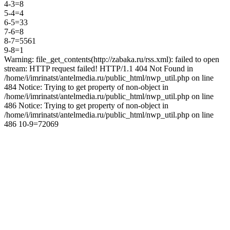
4-3=8
5-4=4
6-5=33
7-6=8
8-7=5561
9-8=1
Warning: file_get_contents(http://zabaka.ru/rss.xml): failed to open
stream: HTTP request failed! HTTP/1.1 404 Not Found in
/home/i/imrinatst/antelmedia.ru/public_html/nwp_util.php on line
484 Notice: Trying to get property of non-object in
/home/i/imrinatst/antelmedia.ru/public_html/nwp_util.php on line
486 Notice: Trying to get property of non-object in
/home/i/imrinatst/antelmedia.ru/public_html/nwp_util.php on line
486 10-9=72069