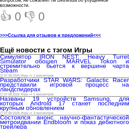
вопросом, не сожалеет ли Bethesda об упущенной
возможности.
👍 0
👎 0
>>>Ссылка для отзывов и предложений<<<
Ещё новости с тэгом Игры
Симулятор IRON NEST: Heavy Turret
Simulator обошел MARVEL Tokon и
стремительно бьется к вершине чарта
Steam
🕑 07.08.2026
Игры
👀 1 просмотров
Разработчики STAR WARS: Galactic Racer
представили игровой процесс на
ландспидерах
🕑 07.08.2026
Игры
👀 1 просмотров
Названы 19 устройств Samsung, для
которых Android 17 станет последним
крупным обновлением
🕑 07.08.2026
Игры
👀 3 просмотров
Состоялся анонс научно-фантастической
метроидвании Endbloom и показ дебютного
трейлера