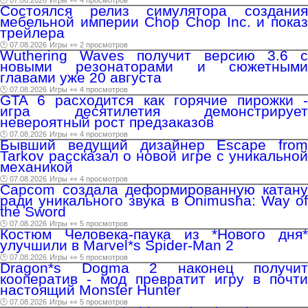
🕑 07.08.2026
Игры
👀 4 просмотров
Состоялся релиз симулятора создания
мебельной империи Chop Chop Inc. и показ
трейлера
🕑 07.08.2026
Игры
👀 2 просмотров
Wuthering Waves получит версию 3.6 с
новыми резонаторами и сюжетными
главами уже 20 августа
🕑 07.08.2026
Игры
👀 4 просмотров
GTA 6 расходится как горячие пирожки -
игра десятилетия демонстрирует
невероятный рост предзаказов
🕑 07.08.2026
Игры
👀 4 просмотров
Бывший ведущий дизайнер Escape from
Tarkov рассказал о новой игре с уникальной
механикой
🕑 07.08.2026
Игры
👀 4 просмотров
Capcom создала деформированную катану
ради уникального звука в Onimusha: Way of
the Sword
🕑 07.08.2026
Игры
👀 5 просмотров
Костюм Человека-паука из *Нового дня*
улучшили в Marvel*s Spider-Man 2
🕑 07.08.2026
Игры
👀 5 просмотров
Dragon*s Dogma 2 наконец получит
кооператив - мод превратит игру в почти
настоящий Monster Hunter
🕑 07.08.2026
Игры
👀 5 просмотров