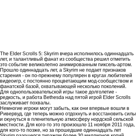
The Elder Scrolls 5: Skyrim вчера исполнилось одиннадцать
лет, и талантливый фанат из сообщества решил отметить
это событие великолепно анимированным пиксель-артом.
Прошло одиннадцать лет, а Skyrim не подает признаков
старения - он по-прежнему популярен в кругах любителей
видеоигр, с постоянно процветающим мод-сообществом и
фанатской базой, охватывающей несколько поколений.
Для однопользовательской игры такое долголетие -
редкость, и работа Bethesda над пятой игрой Elder Scrolls
заслуживает похвалы.
Немногие игроки могут забыть, как они впервые вошли в
Ривервуд, где теперь можно отдохнуть и восстановить силы
и окунуться в пленительную атмосферу нордской сельской
местности. Для кого-то это произошло 11 ноября 2011 года,
для кого-то позже, но за прошедшие одиннадцать лет
Skyrim разошелся тиражом более 30 миллионов копий,