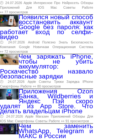
🕑 24.07.2026
Apple
Интересное
Про
Нейросеть
Обзоры
Приложений
Для
IOS
Mac
Советы
Работе
👀 77 просмотров
Появился новый способ
восстановить аккаунт
Google без пароля: как
работает вход по селфи-
видео
🕑 24.07.2026
Android
Полезно
Знать
Безопасность
Компания
Google
Новичкам
Операционная
Система
👀 72 просмотров
Чем заряжать iPhone,
чтобы не убить
аккумулятор:
Роскачество назвало
безопасные зарядки
🕑 24.07.2026
Apple
Советы
Трюки
Зарядка
IPhone
Смартфоны
Работе
👀 80 просмотров
Приложения Ozon
Банка, Wildberries и
Яндекс Пэй скоро
удалят из App Store. Что
делать владельцам iPhone
🕑 24.07.2026
Apple
Магазин
Приложений
Обзоры
Для
IOS
Mac
Смартфоны
Советы
Работе
👀 91 просмотров
Чем заменить
WhatsApp, Telegram и
МАКС в России