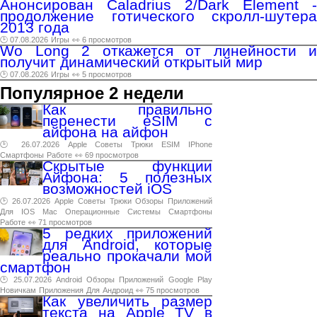
Анонсирован Caladrius 2/Dark Element -
продолжение готического скролл-шутера
2013 года
🕑 07.08.2026
Игры
👀 6 просмотров
Wo Long 2 откажется от линейности и
получит динамический открытый мир
🕑 07.08.2026
Игры
👀 5 просмотров
Популярное 2 недели
Как правильно
перенести eSIM с
айфона на айфон
🕑 26.07.2026
Apple
Советы
Трюки
ESIM
IPhone
Смартфоны
Работе
👀 69 просмотров
Скрытые функции
Айфона: 5 полезных
возможностей iOS
🕑 26.07.2026
Apple
Советы
Трюки
Обзоры
Приложений
Для
IOS
Mac
Операционные
Системы
Смартфоны
Работе
👀 71 просмотров
5 редких приложений
для Android, которые
реально прокачали мой
смартфон
🕑 25.07.2026
Android
Обзоры
Приложений
Google
Play
Новичкам
Приложения
Для
Андроид
👀 75 просмотров
Как увеличить размер
текста на Apple TV в