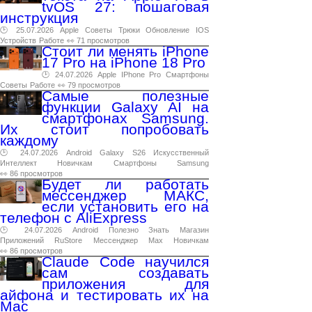
tvOS 27: пошаговая
инструкция
🕑 25.07.2026
Apple
Советы
Трюки
Обновление
IOS
Устройств
Работе
👀 71 просмотров
Стоит ли менять iPhone
17 Pro на iPhone 18 Pro
🕑 24.07.2026
Apple
IPhone
Pro
Смартфоны
Советы
Работе
👀 79 просмотров
Самые полезные
функции Galaxy AI на
смартфонах Samsung.
Их стоит попробовать
каждому
🕑 24.07.2026
Android
Galaxy
S26
Искусственный
Интеллект
Новичкам
Смартфоны
Samsung
👀 86 просмотров
Будет ли работать
мессенджер МАКС,
если установить его на
телефон с AliExpress
🕑 24.07.2026
Android
Полезно
Знать
Магазин
Приложений
RuStore
Мессенджер
Max
Новичкам
👀 86 просмотров
Claude Code научился
сам создавать
приложения для
айфона и тестировать их на
Mac