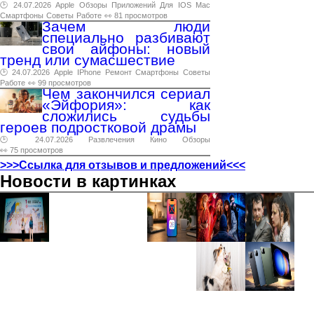
🕑 24.07.2026
Apple
Обзоры
Приложений
Для
IOS
Mac
Смартфоны
Советы
Работе
👀 81 просмотров
Зачем люди
специально разбивают
свои айфоны: новый
тренд или сумасшествие
🕑 24.07.2026
Apple
IPhone
Ремонт
Смартфоны
Советы
Работе
👀 99 просмотров
Чем закончился сериал
«Эйфория»: как
сложились судьбы
героев подростковой драмы
🕑 24.07.2026
Развлечения
Кино
Обзоры
👀 75 просмотров
>>>Ссылка для отзывов и предложений<<<
Новости в картинках