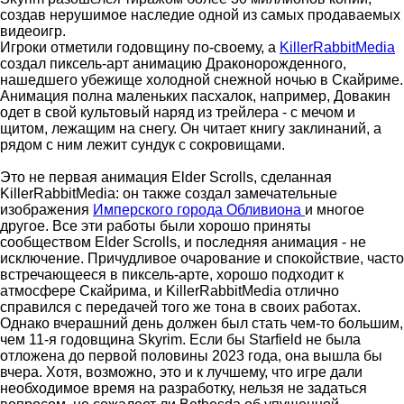
создав нерушимое наследие одной из самых продаваемых
видеоигр.
Игроки отметили годовщину по-своему, а
KillerRabbitMedia
создал пиксель-арт анимацию Драконорожденного,
нашедшего убежище холодной снежной ночью в Скайриме.
Анимация полна маленьких пасхалок, например, Довакин
одет в свой культовый наряд из трейлера - с мечом и
щитом, лежащим на снегу. Он читает книгу заклинаний, а
рядом с ним лежит сундук с сокровищами.
Это не первая анимация Elder Scrolls, сделанная
KillerRabbitMedia: он также создал замечательные
изображения
Имперского города Обливиона
и многое
другое. Все эти работы были хорошо приняты
сообществом Elder Scrolls, и последняя анимация - не
исключение. Причудливое очарование и спокойствие, часто
встречающееся в пиксель-арте, хорошо подходит к
атмосфере Скайрима, и KillerRabbitMedia отлично
справился с передачей того же тона в своих работах.
Однако вчерашний день должен был стать чем-то большим,
чем 11-я годовщина Skyrim. Если бы Starfield не была
отложена до первой половины 2023 года, она вышла бы
вчера. Хотя, возможно, это и к лучшему, что игре дали
необходимое время на разработку, нельзя не задаться