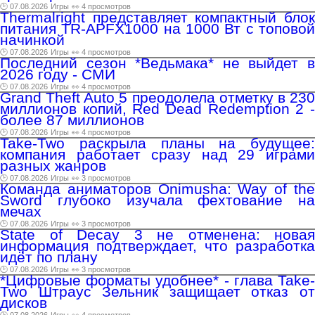
🕑 07.08.2026
Игры
👀 4 просмотров
Thermalright представляет компактный блок
питания TR-APFX1000 на 1000 Вт с топовой
начинкой
🕑 07.08.2026
Игры
👀 4 просмотров
Последний сезон *Ведьмака* не выйдет в
2026 году - СМИ
🕑 07.08.2026
Игры
👀 4 просмотров
Grand Theft Auto 5 преодолела отметку в 230
миллионов копий, Red Dead Redemption 2 -
более 87 миллионов
🕑 07.08.2026
Игры
👀 4 просмотров
Take-Two раскрыла планы на будущее:
компания работает сразу над 29 играми
разных жанров
🕑 07.08.2026
Игры
👀 3 просмотров
Команда аниматоров Onimusha: Way of the
Sword глубоко изучала фехтование на
мечах
🕑 07.08.2026
Игры
👀 3 просмотров
State of Decay 3 не отменена: новая
информация подтверждает, что разработка
идёт по плану
🕑 07.08.2026
Игры
👀 3 просмотров
*Цифровые форматы удобнее* - глава Take-
Two Штраус Зельник защищает отказ от
дисков