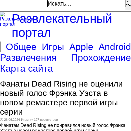
🔍
Развлекательный
портал
Общее
Игры
Apple
Android
Развлечения
Прохождение
Карта сайта
Фанаты Dead Rising не оценили
новый голос Фрэнка Уэста в
новом ремастере первой игры
серии
🕑 26.06.2024
Игры
👀 127 просмотров
Фанатам Dead Rising не понравился новый голос Фрэнка
Уэста в новом ремастере первой игры серии.