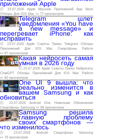
приложений Apple
🕑 23.07.2026
Apple
Магазин
Приложений
App
Store
Обзоры
Для
IOS
Mac
👀 77 просмотров
Telegram шлет
уведомления «You have
a new message» и
перегревает iPhone: как
исправить
🕑 23.07.2026
Apple
Советы
Трюки
Telegram
Обзоры
Приложений
Для
IOS
Mac
Смартфоны
Работе
👀 87 просмотров
Какая нейросеть самая
умная в 2026 году
🕑 23.07.2026
Apple
Советы
Трюки
Нейросеть
ChatGPT
Обзоры
Приложений
Для
IOS
Mac
Работе
👀 90 просмотров
One UI 9 вышла: что
реально изменится в
вашем Samsung и как
обновиться
🕑 23.07.2026
Android
One
Новичкам
Обновления
Смартфоны
Samsung
👀 88 просмотров
Samsung решила
главную проблему
своих смартфонов —
что изменилось
🕑 23.07.2026
Android
Смартфоны
Samsung
👀 76 просмотров