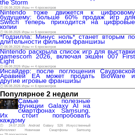
the Storm
🕑 06.08.2026
Игры
👀 4 просмотров
Nintendo тоже движется к цифровому
будущему: больше 60% продаж игр для
Switch теперь приходится на цифровые
копии
🕑 06.08.2026
Игры
👀 5 просмотров
*Годзилла: Минус ноль* станет вторым по
длительности фильмом франшизы
🕑 06.08.2026
Игры
👀 6 просмотров
Nintendo раскрыла список игр для выставки
gamescom 2026, включая экшен 007 First
Light
🕑 06.08.2026
Игры
👀 4 просмотров
Инсайдер: после поглощения Саудовской
Аравией EA может продать BioWare и
другие игровые франшизы
🕑 06.08.2026
Игры
👀 6 просмотров
Популярное 2 недели
Самые полезные
функции Galaxy AI на
смартфонах Samsung.
Их стоит попробовать
каждому
🕑 24.07.2026
Android
Galaxy
S26
Искусственный
Интеллект
Новичкам
Смартфоны
Samsung
👀 78 просмотров