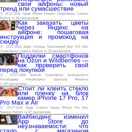
свои айфоны: новый
тренд или сумасшествие
🕑 24.07.2026
Apple
IPhone
Ремонт
Смартфоны
Советы
Работе
👀 90 просмотров
Как заказать цветы
через Яндекс на
айфоне: пошаговая
инструкция и промокод на
скидку
🕑 23.07.2026
Apple
Обзоры
Приложений
Для
IOS
Mac
Смартфоны
Советы
Работе
👀 76 просмотров
Подделки смартфонов
на Ozon и Wildberries —
как проверить свой
перед покупкой
🕑 23.07.2026
Android
Смартфоны
Безопасность
Распродажа
АлиЭкспресс
Samsung
Финансы
👀 84 просмотров
Стоит ли клеить стекло
или пленку на блок
камер iPhone 17 Pro, 17
Pro Max и Air
🕑 23.07.2026
Apple
Советы
Трюки
IPhone
Pro
Max
Камера
Работе
👀 87 просмотров
Вайбкодинг изменил
App Store до
неузнаваемости: что
стало с магазином