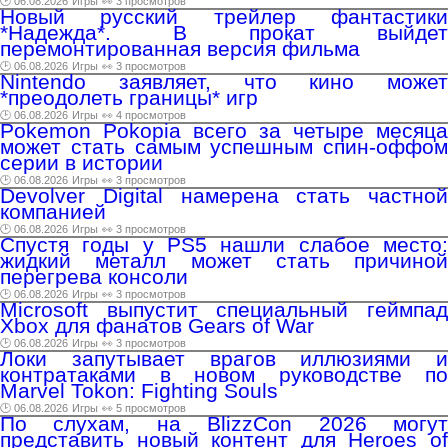
🕑 06.08.2026
Игры
👀 3 просмотров
Новый русский трейлер фантастики
*Надежда*. В прокат выйдет
перемонтированная версия фильма
🕑 06.08.2026
Игры
👀 3 просмотров
Nintendo заявляет, что кино может
*преодолеть границы* игр
🕑 06.08.2026
Игры
👀 4 просмотров
Pokemon Pokopia всего за четыре месяца
может стать самым успешным спин-оффом
серии в истории
🕑 06.08.2026
Игры
👀 3 просмотров
Devolver Digital намерена стать частной
компанией
🕑 06.08.2026
Игры
👀 3 просмотров
Спустя годы у PS5 нашли слабое место:
жидкий металл может стать причиной
перегрева консоли
🕑 06.08.2026
Игры
👀 3 просмотров
Microsoft выпустит специальный геймпад
Xbox для фанатов Gears of War
🕑 06.08.2026
Игры
👀 3 просмотров
Локи запутывает врагов иллюзиями и
контратаками в новом руководстве по
Marvel Tokon: Fighting Souls
🕑 06.08.2026
Игры
👀 5 просмотров
По слухам, на BlizzCon 2026 могут
представить новый контент для Heroes of