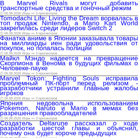
В Marvel Rivals могут добавить
транспортные средства и гоночный режим
🕑 06.08.2026
Игры
👀 3 просмотров
Tomodachi Life: Living the Dream ворвалась в
топ продаж Nintendo, а Mario Kart World
закрепилась среди лидеров Switch 2
🕑 06.08.2026
Игры
👀 4 просмотров
Фанатка аниме в Японии заказывала товары
на миллиарды иен ради удовольствия от
покупок, но попалась полиции
🕑 06.08.2026
Игры
👀 3 просмотров
Майкл Мэндо надеется на превращение
Скорпиона в Венома в будущих фильмах о
Человеке-пауке
🕑 06.08.2026
Игры
👀 3 просмотров
Marvel Tokon: Fighting Souls исправила
проблемный ПК-порт перед релизом -
разработчики устранили главные жалобы
игроков
🕑 06.08.2026
Игры
👀 3 просмотров
Япония недовольна использованием
Pokemon, Naruto и Mario в мемах без
разрешения правообладателей
🕑 06.08.2026
Игры
👀 3 просмотров
Создатель Deltarune рассказал о ходе
разработки шестой главы и объяснил,
почему она будет короче предыдущих