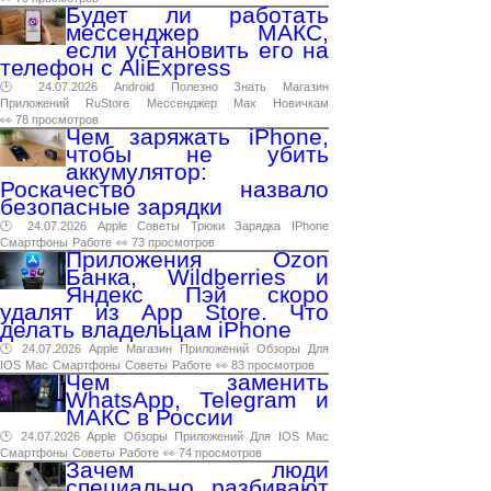
Будет ли работать
мессенджер МАКС,
если установить его на
телефон с AliExpress
🕑 24.07.2026
Android
Полезно
Знать
Магазин
Приложений
RuStore
Мессенджер
Max
Новичкам
👀 78 просмотров
Чем заряжать iPhone,
чтобы не убить
аккумулятор:
Роскачество назвало
безопасные зарядки
🕑 24.07.2026
Apple
Советы
Трюки
Зарядка
IPhone
Смартфоны
Работе
👀 73 просмотров
Приложения Ozon
Банка, Wildberries и
Яндекс Пэй скоро
удалят из App Store. Что
делать владельцам iPhone
🕑 24.07.2026
Apple
Магазин
Приложений
Обзоры
Для
IOS
Mac
Смартфоны
Советы
Работе
👀 83 просмотров
Чем заменить
WhatsApp, Telegram и
МАКС в России
🕑 24.07.2026
Apple
Обзоры
Приложений
Для
IOS
Mac
Смартфоны
Советы
Работе
👀 74 просмотров
Зачем люди
специально разбивают