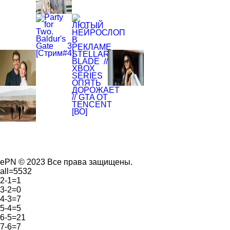
ePN © 2023 Все права защищены.
all=5532
2-1=1
3-2=0
4-3=7
5-4=5
6-5=21
7-6=7