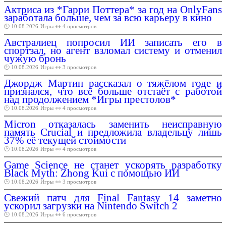
Актриса из *Гарри Поттера* за год на OnlyFans
заработала больше, чем за всю карьеру в кино
🕑 10.08.2026
Игры
👀 4 просмотров
Австралиец попросил ИИ записать его в
спортзал, но агент взломал систему и отменил
чужую бронь
🕑 10.08.2026
Игры
👀 3 просмотров
Джордж Мартин рассказал о тяжёлом годе и
признался, что всё больше отстаёт с работой
над продолжением *Игры престолов*
🕑 10.08.2026
Игры
👀 4 просмотров
Micron отказалась заменить неисправную
память Crucial и предложила владельцу лишь
37% её текущей стоимости
🕑 10.08.2026
Игры
👀 4 просмотров
Game Science не станет ускорять разработку
Black Myth: Zhong Kui с помощью ИИ
🕑 10.08.2026
Игры
👀 3 просмотров
Свежий патч для Final Fantasy 14 заметно
ускорил загрузки на Nintendo Switch 2
🕑 10.08.2026
Игры
👀 6 просмотров