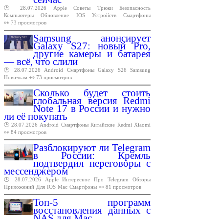
🕑 28.07.2026
Apple
Советы
Трюки
Безопасность
Компьютеры
Обновление
IOS
Устройств
Смартфоны
👀 73 просмотров
Samsung анонсирует
Galaxy S27: новый Pro,
другие камеры и батарея
— всё, что слили
🕑 28.07.2026
Android
Смартфоны
Galaxy
S26
Samsung
Новичкам
👀 73 просмотров
Сколько будет стоить
глобальная версия Redmi
Note 17 в России и нужно
ли её покупать
🕑 28.07.2026
Android
Смартфоны
Китайские
Redmi
Xiaomi
👀 84 просмотров
Разблокируют ли Telegram
в России: Кремль
подтвердил переговоры с
мессенджером
🕑 28.07.2026
Apple
Интересное
Про
Telegram
Обзоры
Приложений
Для
IOS
Mac
Смартфоны
👀 81 просмотров
Топ-5 программ
восстановления данных с
NAS для Mac