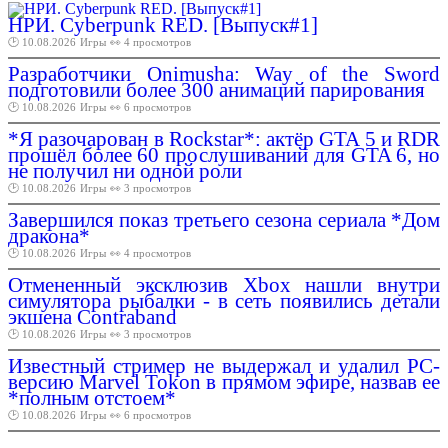
НРИ. Cyberpunk RED. [Выпуск#1]
🕑 10.08.2026
Игры
👀 4 просмотров
Разработчики Onimusha: Way of the Sword
подготовили более 300 анимаций парирования
🕑 10.08.2026
Игры
👀 6 просмотров
*Я разочарован в Rockstar*: актёр GTA 5 и RDR
прошёл более 60 прослушиваний для GTA 6, но
не получил ни одной роли
🕑 10.08.2026
Игры
👀 3 просмотров
Завершился показ третьего сезона сериала *Дом
дракона*
🕑 10.08.2026
Игры
👀 4 просмотров
Отмененный эксклюзив Xbox нашли внутри
симулятора рыбалки - в сеть появились детали
экшена Contraband
🕑 10.08.2026
Игры
👀 3 просмотров
Известный стример не выдержал и удалил PC-
версию Marvel Tokon в прямом эфире, назвав ее
*полным отстоем*
🕑 10.08.2026
Игры
👀 6 просмотров