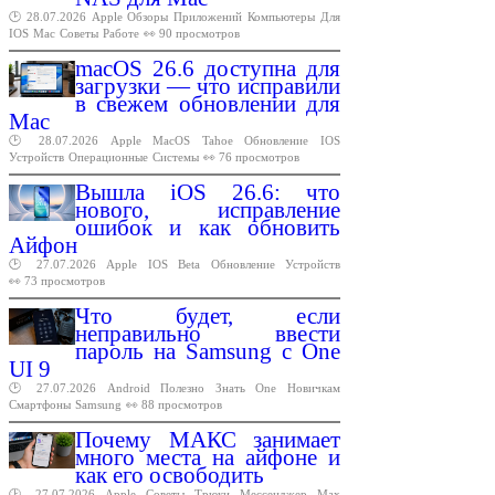
🕑 28.07.2026
Apple
Обзоры
Приложений
Компьютеры
Для
IOS
Mac
Советы
Работе
👀 90 просмотров
macOS 26.6 доступна для
загрузки — что исправили
в свежем обновлении для
Mac
🕑 28.07.2026
Apple
MacOS
Tahoe
Обновление
IOS
Устройств
Операционные
Системы
👀 76 просмотров
Вышла iOS 26.6: что
нового, исправление
ошибок и как обновить
Айфон
🕑 27.07.2026
Apple
IOS
Beta
Обновление
Устройств
👀 73 просмотров
Что будет, если
неправильно ввести
пароль на Samsung с One
UI 9
🕑 27.07.2026
Android
Полезно
Знать
One
Новичкам
Смартфоны
Samsung
👀 88 просмотров
Почему МАКС занимает
много места на айфоне и
как его освободить
🕑 27.07.2026
Apple
Советы
Трюки
Мессенджер
Max