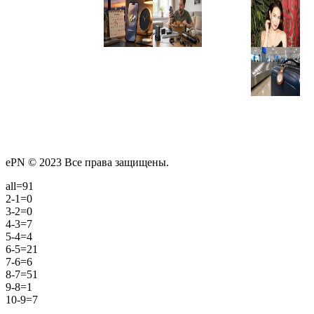
ePN © 2023 Все права защищены.
all=91
2-1=0
3-2=0
4-3=7
5-4=4
6-5=21
7-6=6
8-7=51
9-8=1
10-9=7