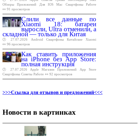
Обзоры
Приложений
Для
IOS
Mac
Смартфоны
Работе
👀 91 просмотров
Слили все данные по
Xiaomi 18: батареи
выросли, Ultra отменили, а
складной — только для Китая
🕑 27.07.2026
Android
Смартфоны
Китайские
Xiaomi
👀 96 просмотров
Как ставить приложения
на iPhone без App Store:
полная инструкция
🕑 27.07.2026
Apple
Магазин
Приложений
App
Store
Смартфоны
Советы
Работе
👀 92 просмотров
>>>Ссылка для отзывов и предложений<<<
Новости в картинках