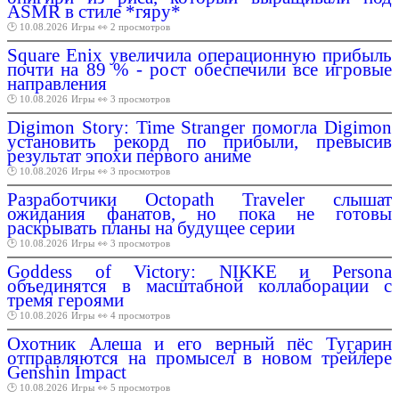
ASMR в стиле *гяру*
🕑 10.08.2026
Игры
👀 2 просмотров
Square Enix увеличила операционную прибыль
почти на 89 % - рост обеспечили все игровые
направления
🕑 10.08.2026
Игры
👀 3 просмотров
Digimon Story: Time Stranger помогла Digimon
установить рекорд по прибыли, превысив
результат эпохи первого аниме
🕑 10.08.2026
Игры
👀 3 просмотров
Разработчики Octopath Traveler слышат
ожидания фанатов, но пока не готовы
раскрывать планы на будущее серии
🕑 10.08.2026
Игры
👀 3 просмотров
Goddess of Victory: NIKKE и Persona
объединятся в масштабной коллаборации с
тремя героями
🕑 10.08.2026
Игры
👀 4 просмотров
Охотник Алеша и его верный пёс Тугарин
отправляются на промысел в новом трейлере
Genshin Impact
🕑 10.08.2026
Игры
👀 5 просмотров