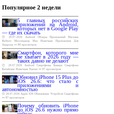
Популярное 2 недели
5 главных российских
приложений на Android,
которых нет в Google Play
— где их скачать
🕑 28.07.2026
Android
Обзоры
Приложений
Магазин
RuStore
Мессенджер
Max
Новичкам
Приложения
Для
Андроид
👀 80 просмотров
Смартфон, которого мне
не хватает в 2026 году —
таких давно не делают
🕑 28.07.2026
Android
Смартфоны
Камера
Смартфона
Китайские
Новичкам
Xiaomi
👀 87 просмотров
Обновил iPhone 15 Plus до
iOS 26.6: что стало с
приложениями и
автономностью
🕑 28.07.2026
Apple
IOS
Обновление
Устройств
Смартфоны
👀 87 просмотров
Почему обновить iPhone
до iOS 26.6 нужно прямо
сейчас