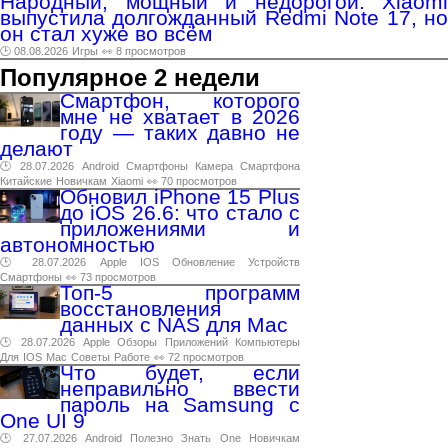
Народный, мощный и недорогой. Xiaomi
выпустила долгожданный Redmi Note 17, но
он стал хуже во всём
🕑 08.08.2026
Игры
👀 8 просмотров
Популярное 2 недели
Смартфон, которого
мне не хватает в 2026
году — таких давно не
делают
🕑 28.07.2026
Android
Смартфоны
Камера
Смартфона
Китайские
Новичкам
Xiaomi
👀 70 просмотров
Обновил iPhone 15 Plus
до iOS 26.6: что стало с
приложениями и
автономностью
🕑 28.07.2026
Apple
IOS
Обновление
Устройств
Смартфоны
👀 73 просмотров
Топ-5 программ
восстановления
данных с NAS для Mac
🕑 28.07.2026
Apple
Обзоры
Приложений
Компьютеры
Для
IOS
Mac
Советы
Работе
👀 72 просмотров
Что будет, если
неправильно ввести
пароль на Samsung с
One UI 9
🕑 27.07.2026
Android
Полезно
Знать
One
Новичкам