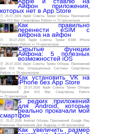
Apple и ставлю на
Айфон приложения,
которых нет в App Store
🕑 26.07.2026
Apple
Советы
Трюки
Обзоры
Приложений
Для
IOS
Mac
Смартфоны
Работе
👀 72 просмотров
Как правильно
перенести eSIM с
айфона на айфон
🕑 26.07.2026
Apple
Советы
Трюки
ESIM
IPhone
Смартфоны
Работе
👀 74 просмотров
Скрытые функции
Айфона: 5 полезных
возможностей iOS
🕑 26.07.2026
Apple
Советы
Трюки
Обзоры
Приложений
Для
IOS
Mac
Операционные
Системы
Смартфоны
Работе
👀 78 просмотров
Как установить VK на
iPhone без App Store
🕑 25.07.2026
Apple
Советы
Трюки
Обзоры
Приложений
Для
IOS
Mac
Смартфоны
Работе
👀 71 просмотров
5 редких приложений
для Android, которые
реально прокачали мой
смартфон
🕑 25.07.2026
Android
Обзоры
Приложений
Google
Play
Новичкам
Приложения
Для
Андроид
👀 80 просмотров
Как увеличить размер