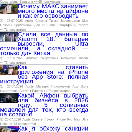
Смартфоны
Samsung
👀 68 просмотров
Почему МАКС занимает
много места на айфоне
и как его освободить
🕑 27.07.2026
Apple
Советы
Трюки
Мессенджер
Max
Обзоры
Приложений
Для
IOS
Mac
Смартфоны
Работе
👀 71 просмотров
Слили все данные по
Xiaomi 18: батареи
выросли, Ultra
отменили, а складной —
только для Китая
🕑 27.07.2026
Android
Смартфоны
Китайские
Xiaomi
👀 73 просмотров
Как ставить
приложения на iPhone
без App Store: полная
инструкция
🕑 27.07.2026
Apple
Магазин
Приложений
App
Store
Смартфоны
Советы
Работе
👀 73 просмотров
Какой Айфон выбрать
для бизнеса в 2026
году: 5 солидных
моделей для тех, кто всегда
на созвоне
🕑 26.07.2026
Apple
Советы
Трюки
IPhone
Pro
Max
Ultra
Цены
👀 73 просмотров
Как я обхожу санкции