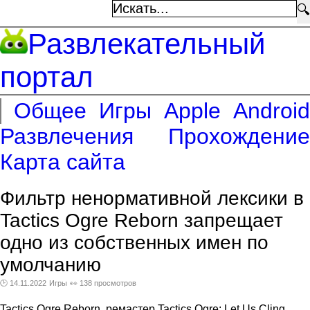
🔍
Развлекательный
портал
Общее
Игры
Apple
Android
Развлечения
Прохождение
Карта сайта
Фильтр ненормативной лексики в
Tactics Ogre Reborn запрещает
одно из собственных имен по
умолчанию
🕑 14.11.2022
Игры
👀 138 просмотров
Tactics Ogre Reborn, ремастер Tactics Ogre: Let Us Cling