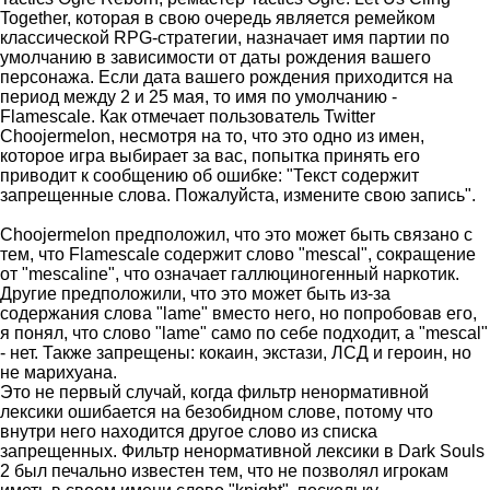
Together, которая в свою очередь является ремейком
классической RPG-стратегии, назначает имя партии по
умолчанию в зависимости от даты рождения вашего
персонажа. Если дата вашего рождения приходится на
период между 2 и 25 мая, то имя по умолчанию -
Flamescale. Как отмечает пользователь Twitter
Choojermelon, несмотря на то, что это одно из имен,
которое игра выбирает за вас, попытка принять его
приводит к сообщению об ошибке: "Текст содержит
запрещенные слова. Пожалуйста, измените свою запись".
Choojermelon предположил, что это может быть связано с
тем, что Flamescale содержит слово "mescal", сокращение
от "mescaline", что означает галлюциногенный наркотик.
Другие предположили, что это может быть из-за
содержания слова "lame" вместо него, но попробовав его,
я понял, что слово "lame" само по себе подходит, а "mescal"
- нет. Также запрещены: кокаин, экстази, ЛСД и героин, но
не марихуана.
Это не первый случай, когда фильтр ненормативной
лексики ошибается на безобидном слове, потому что
внутри него находится другое слово из списка
запрещенных. Фильтр ненормативной лексики в Dark Souls
2 был печально известен тем, что не позволял игрокам