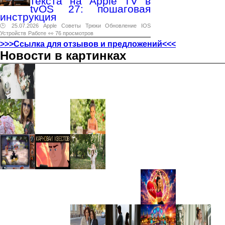
текста на Apple TV в
tvOS 27: пошаговая
инструкция
🕑 25.07.2026
Apple
Советы
Трюки
Обновление
IOS
Устройств
Работе
👀 76 просмотров
>>>Ссылка для отзывов и предложений<<<
Новости в картинках