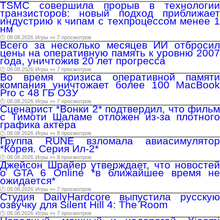
TSMC совершила прорыв в технологии
транзисторов: новый подход приближает
индустрию к чипам с техпроцессом менее 1
нм
🕑 08.08.2026
Игры
👀 7 просмотров
Всего за несколько месяцев ИИ отбросил
цены на оперативную память к уровню 2007
года, уничтожив 20 лет прогресса
🕑 08.08.2026
Игры
👀 7 просмотров
Во время кризиса оперативной памяти
компания уничтожает более 100 MacBook
Pro с 48 ГБ ОЗУ
🕑 08.08.2026
Игры
👀 7 просмотров
Сценарист *Вонки 2* подтвердил, что фильм
с Тимоти Шаламе отложен из-за плотного
графика актёра
🕑 08.08.2026
Игры
👀 8 просмотров
Группа RUNE взломала авиасимулятор
*Корея. Серия Ил-2*
🕑 08.08.2026
Игры
👀 8 просмотров
Джейсон Шрайер утверждает, что новостей
о GTA 6 Online *в ближайшее время не
ожидается*
🕑 08.08.2026
Игры
👀 7 просмотров
Студия DailyHardcore выпустила русскую
озвучку для Silent Hill 4: The Room
🕑 08.08.2026
Игры
👀 7 просмотров