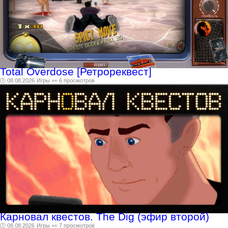
Total Overdose [Ретрореквест]
🕑 08.08.2026
Игры
👀 6 просмотров
Карновал квестов. The Dig (эфир второй)
🕑 08.08.2026
Игры
👀 7 просмотров