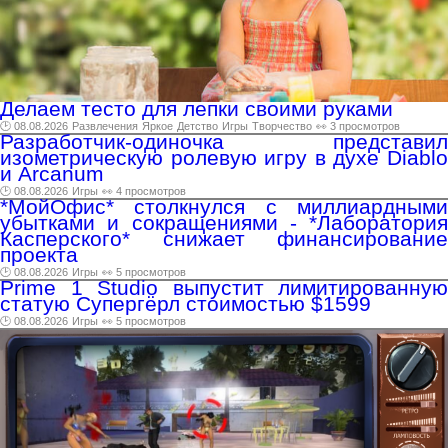
Делаем тесто для лепки своими руками
🕑 08.08.2026
Развлечения
Яркое
Детство
Игры
Творчество
👀 3 просмотров
Разработчик-одиночка представил
изометрическую ролевую игру в духе Diablo
и Arcanum
🕑 08.08.2026
Игры
👀 4 просмотров
*МойОфис* столкнулся с миллиардными
убытками и сокращениями - *Лаборатория
Касперского* снижает финансирование
проекта
🕑 08.08.2026
Игры
👀 5 просмотров
Prime 1 Studio выпустит лимитированную
статую Супергёрл стоимостью $1599
🕑 08.08.2026
Игры
👀 5 просмотров