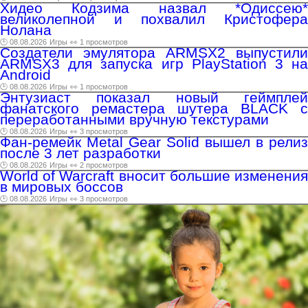
Хидео Кодзима назвал *Одиссею*
великолепной и похвалил Кристофера
Нолана
🕑 08.08.2026
Игры
👀 1 просмотров
Создатели эмулятора ARMSX2 выпустили
ARMSX3 для запуска игр PlayStation 3 на
Android
🕑 08.08.2026
Игры
👀 1 просмотров
Энтузиаст показал новый геймплей
фанатского ремастера шутера BLACK с
переработанными вручную текстурами
🕑 08.08.2026
Игры
👀 3 просмотров
Фан-ремейк Metal Gear Solid вышел в релиз
после 3 лет разработки
🕑 08.08.2026
Игры
👀 2 просмотров
World of Warcraft вносит большие изменения
в мировых боссов
🕑 08.08.2026
Игры
👀 3 просмотров