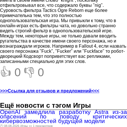
иметь в своем имени слово "knight", поскольку
отфильтровывал все, что содержало буквы "nig".
Суровость фильтра Tactics Ogre Reborn еще более
примечательна тем, что это полностью
однопользовательская игра. Мы привыкли к тому, что в
онлайн-играх есть фильтры чата, но довольно странно
видеть строгий фильтр в однопользовательской игре.
Между тем, некоторые игры, не только давали вводить
ругательства в качестве имени своего персонажа, но и
вознаграждали игроков. Например в Fallout 4, если назвать
своего персонажа "Fuck", "Fucker" или "Fuckface" то робот-
дворецкий Кодсворт поприветствует вас репликами,
записанными специально для этих слов.
👍 0
👎 0
>>>Ссылка для отзывов и предложений<<<
Ещё новости с тэгом Игры
OpenAI замедлила разработку Astra из-за
опасений по поводу критических
кибервозможностей будущей модели
🕑 08.08.2026
Игры
👀 1 просмотров