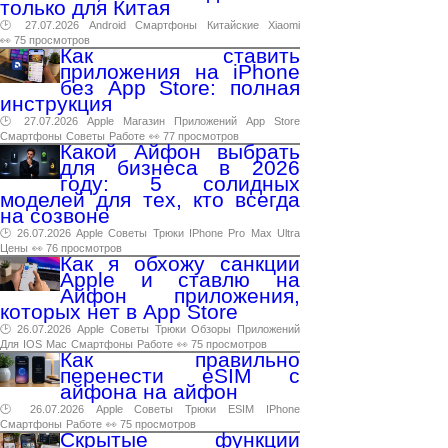
только для Китая
🕑 27.07.2026
Android
Смартфоны
Китайские
Xiaomi
👀 75 просмотров
Как ставить
приложения на iPhone
без App Store: полная
инструкция
🕑 27.07.2026
Apple
Магазин
Приложений
App
Store
Смартфоны
Советы
Работе
👀 77 просмотров
Какой Айфон выбрать
для бизнеса в 2026
году: 5 солидных
моделей для тех, кто всегда
на созвоне
🕑 26.07.2026
Apple
Советы
Трюки
IPhone
Pro
Max
Ultra
Цены
👀 76 просмотров
Как я обхожу санкции
Apple и ставлю на
Айфон приложения,
которых нет в App Store
🕑 26.07.2026
Apple
Советы
Трюки
Обзоры
Приложений
Для
IOS
Mac
Смартфоны
Работе
👀 75 просмотров
Как правильно
перенести eSIM с
айфона на айфон
🕑 26.07.2026
Apple
Советы
Трюки
ESIM
IPhone
Смартфоны
Работе
👀 75 просмотров
Скрытые функции