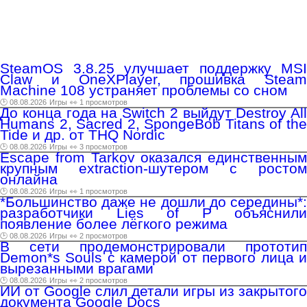
SteamOS 3.8.25 улучшает поддержку MSI
Claw и OneXPlayer, прошивка Steam
Machine 108 устраняет проблемы со сном
🕑 08.08.2026
Игры
👀 1 просмотров
До конца года на Switch 2 выйдут Destroy All
Humans 2, Sacred 2, SpongeBob Titans of the
Tide и др. от THQ Nordic
🕑 08.08.2026
Игры
👀 3 просмотров
Escape from Tarkov оказался единственным
крупным extraction-шутером с ростом
онлайна
🕑 08.08.2026
Игры
👀 1 просмотров
*Большинство даже не дошли до середины*:
разработчики Lies of P объяснили
появление более лёгкого режима
🕑 08.08.2026
Игры
👀 2 просмотров
В сети продемонстрировали прототип
Demon*s Souls с камерой от первого лица и
вырезанными врагами
🕑 08.08.2026
Игры
👀 2 просмотров
ИИ от Google слил детали игры из закрытого
документа Google Docs