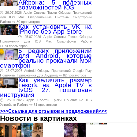
Айфона: 5 полезных
возможностей iOS
🕑 26.07.2026
Apple
Советы
Трюки
Обзоры
Приложений
Для
IOS
Mac
Операционные
Системы
Смартфоны
Работе
👀 80 просмотров
Как установить VK на
iPhone без App Store
🕑 25.07.2026
Apple
Советы
Трюки
Обзоры
Приложений
Для
IOS
Mac
Смартфоны
Работе
👀 74 просмотров
5 редких приложений
для Android, которые
реально прокачали мой
смартфон
🕑 25.07.2026
Android
Обзоры
Приложений
Google
Play
Новичкам
Приложения
Для
Андроид
👀 82 просмотров
Как увеличить размер
текста на Apple TV в
tvOS 27: пошаговая
инструкция
🕑 25.07.2026
Apple
Советы
Трюки
Обновление
IOS
Устройств
Работе
👀 81 просмотров
>>>Ссылка для отзывов и предложений<<<
Новости в картинках