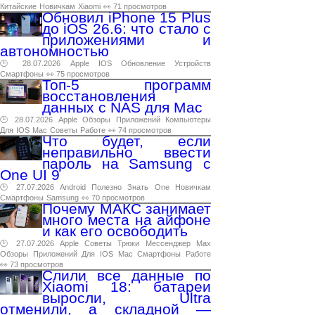
Китайские
Новичкам
Xiaomi
👀 71 просмотров
Обновил iPhone 15 Plus
до iOS 26.6: что стало с
приложениями и
автономностью
🕑 28.07.2026
Apple
IOS
Обновление
Устройств
Смартфоны
👀 75 просмотров
Топ-5 программ
восстановления
данных с NAS для Mac
🕑 28.07.2026
Apple
Обзоры
Приложений
Компьютеры
Для
IOS
Mac
Советы
Работе
👀 74 просмотров
Что будет, если
неправильно ввести
пароль на Samsung с
One UI 9
🕑 27.07.2026
Android
Полезно
Знать
One
Новичкам
Смартфоны
Samsung
👀 70 просмотров
Почему МАКС занимает
много места на айфоне
и как его освободить
🕑 27.07.2026
Apple
Советы
Трюки
Мессенджер
Max
Обзоры
Приложений
Для
IOS
Mac
Смартфоны
Работе
👀 73 просмотров
Слили все данные по
Xiaomi 18: батареи
выросли, Ultra
отменили, а складной —