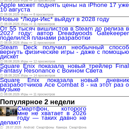
🕑 08.08.2026
Игры
👀 10 просмотров
Apple может поднять цены на iPhone 17 уже
10 августа
🕑 08.08.2026
Игры
👀 8 просмотров
Новые *Люди-Икс* выйдут в 2028 году
🕑 08.08.2026
Игры
👀 11 просмотров
От 55 тысяч вишлистов в Steam до релиза в
2027 году: автор Dreadwoods Gatekeeper
поделился планами разработки
🕑 08.08.2026
Игры
👀 11 просмотров
Steam Deck получил необычный способ
вернуть физические игры - даже с помощью
дискет
🕑 08.08.2026
Игры
👀 12 просмотров
Square Enix показала новый трейлер Final
Fantasy Resonance с Воином Света
🕑 08.08.2026
Игры
👀 14 просмотров
Square Enix показала новый дневник
разработчиков Ace Combat 8 - на этот раз о
музыке
🕑 08.08.2026
Игры
👀 11 просмотров
Популярное 2 недели
Смартфон, которого
мне не хватает в 2026
году — таких давно не
делают
🕑 28.07.2026
Android
Смартфоны
Камера
Смартфона