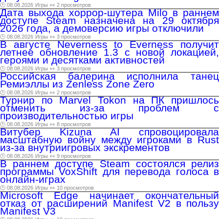
🕑 08.08.2026
Игры
👀 2 просмотров
Дата выхода хоррор-шутера Milo в раннем
доступе Steam назначена на 29 октября
2026 года, а демоверсию игры отключили
🕑 08.08.2026
Игры
👀 3 просмотров
В августе Neverness to Everness получит
летнее обновление 1.3 с новой локацией,
героями и десятками активностей
🕑 08.08.2026
Игры
👀 3 просмотров
Российская балерина исполнила танец
Ремиэллы из Zenless Zone Zero
🕑 08.08.2026
Игры
👀 2 просмотров
Турнир по Marvel Tokon на ПК пришлось
отменить из-за проблем с
производительностью игры
🕑 08.08.2026
Игры
👀 8 просмотров
Витубер Kizuna AI спровоцировала
масштабную войну между игроками в Rust
из-за внутриигровых экскрементов
🕑 08.08.2026
Игры
👀 9 просмотров
В раннем доступе Steam состоялся релиз
программы VoxShift для перевода голоса в
онлайн-играх
🕑 08.08.2026
Игры
👀 10 просмотров
Microsoft Edge начинает окончательный
отказ от расширений Manifest V2 в пользу
Manifest V3