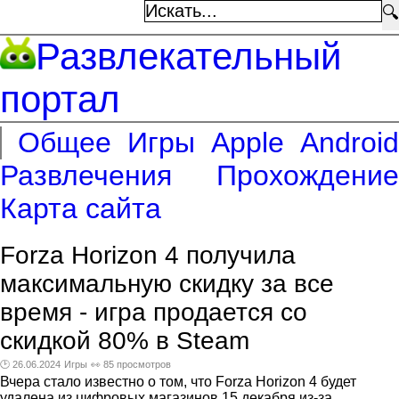
🔍
Развлекательный
портал
Общее
Игры
Apple
Android
Развлечения
Прохождение
Карта сайта
Forza Horizon 4 получила
максимальную скидку за все
время - игра продается со
скидкой 80% в Steam
🕑 26.06.2024
Игры
👀 85 просмотров
Вчера стало известно о том, что Forza Horizon 4 будет
удалена из цифровых магазинов 15 декабря из-за