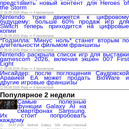
представить новый контент для Heroes of
the Storm
🕑 06.08.2026
Игры
👀 4 просмотров
Nintendo тоже движется к цифровому
будущему: больше 60% продаж игр для
Switch теперь приходится на цифровые
копии
🕑 06.08.2026
Игры
👀 5 просмотров
*Годзилла: Минус ноль* станет вторым по
длительности фильмом франшизы
🕑 06.08.2026
Игры
👀 6 просмотров
Nintendo раскрыла список игр для выставки
gamescom 2026, включая экшен 007 First
Light
🕑 06.08.2026
Игры
👀 4 просмотров
Инсайдер: после поглощения Саудовской
Аравией EA может продать BioWare и
другие игровые франшизы
🕑 06.08.2026
Игры
👀 6 просмотров
Популярное 2 недели
Самые полезные
функции Galaxy AI на
смартфонах Samsung.
Их стоит попробовать
каждому
🕑 24.07.2026
Android
Galaxy
S26
Искусственный