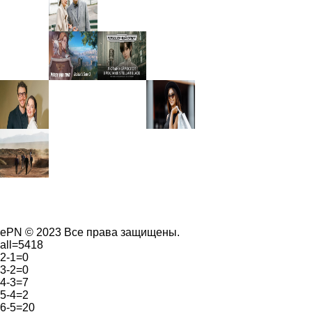
ePN © 2023 Все права защищены.
all=5418
2-1=0
3-2=0
4-3=7
5-4=2
6-5=20