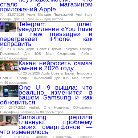
стало с магазином
приложений Apple
🕑 23.07.2026
Apple
Магазин
Приложений
App
Store
Обзоры
Для
IOS
Mac
👀 77 просмотров
Telegram шлет
уведомления «You have
a new message» и
перегревает iPhone: как
исправить
🕑 23.07.2026
Apple
Советы
Трюки
Telegram
Обзоры
Приложений
Для
IOS
Mac
Смартфоны
Работе
👀 87 просмотров
Какая нейросеть самая
умная в 2026 году
🕑 23.07.2026
Apple
Советы
Трюки
Нейросеть
ChatGPT
Обзоры
Приложений
Для
IOS
Mac
Работе
👀 90 просмотров
One UI 9 вышла: что
реально изменится в
вашем Samsung и как
обновиться
🕑 23.07.2026
Android
One
Новичкам
Обновления
Смартфоны
Samsung
👀 88 просмотров
Samsung решила
главную проблему
своих смартфонов —
что изменилось
🕑 23.07.2026
Android
Смартфоны
Samsung