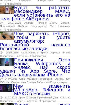
Интеллект
Новичкам
Смартфоны
Samsung
👀 78 просмотров
Будет ли работать
мессенджер МАКС,
если установить его на
телефон с AliExpress
🕑 24.07.2026
Android
Полезно
Знать
Магазин
Приложений
RuStore
Мессенджер
Max
Новичкам
👀 78 просмотров
Чем заряжать iPhone,
чтобы не убить
аккумулятор:
Роскачество назвало
безопасные зарядки
🕑 24.07.2026
Apple
Советы
Трюки
Зарядка
IPhone
Смартфоны
Работе
👀 73 просмотров
Приложения Ozon
Банка, Wildberries и
Яндекс Пэй скоро
удалят из App Store. Что
делать владельцам iPhone
🕑 24.07.2026
Apple
Магазин
Приложений
Обзоры
Для
IOS
Mac
Смартфоны
Советы
Работе
👀 83 просмотров
Чем заменить
WhatsApp, Telegram и
МАКС в России
🕑 24.07.2026
Apple
Обзоры
Приложений
Для
IOS
Mac
Смартфоны
Советы
Работе
👀 74 просмотров
Зачем люди