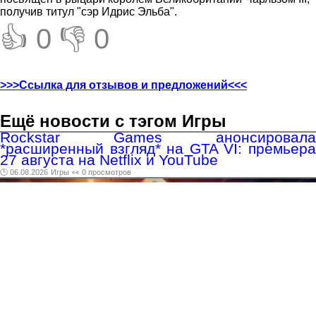
получив титул "сэр Идрис Эльба".
👍 0
👎 0
>>>Ссылка для отзывов и предложений<<<
Ещё новости с тэгом Игры
Rockstar Games анонсировала
*расширенный взгляд* на GTA VI: премьера
27 августа на Netflix и YouTube
🕑 06.08.2026
Игры
👀 0 просмотров