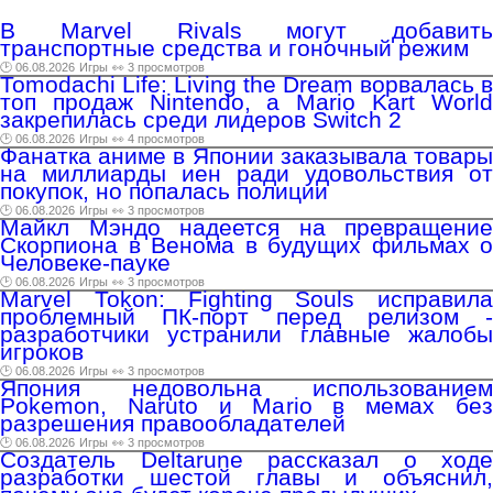
В Marvel Rivals могут добавить
транспортные средства и гоночный режим
🕑 06.08.2026
Игры
👀 3 просмотров
Tomodachi Life: Living the Dream ворвалась в
топ продаж Nintendo, а Mario Kart World
закрепилась среди лидеров Switch 2
🕑 06.08.2026
Игры
👀 4 просмотров
Фанатка аниме в Японии заказывала товары
на миллиарды иен ради удовольствия от
покупок, но попалась полиции
🕑 06.08.2026
Игры
👀 3 просмотров
Майкл Мэндо надеется на превращение
Скорпиона в Венома в будущих фильмах о
Человеке-пауке
🕑 06.08.2026
Игры
👀 3 просмотров
Marvel Tokon: Fighting Souls исправила
проблемный ПК-порт перед релизом -
разработчики устранили главные жалобы
игроков
🕑 06.08.2026
Игры
👀 3 просмотров
Япония недовольна использованием
Pokemon, Naruto и Mario в мемах без
разрешения правообладателей
🕑 06.08.2026
Игры
👀 3 просмотров
Создатель Deltarune рассказал о ходе
разработки шестой главы и объяснил,