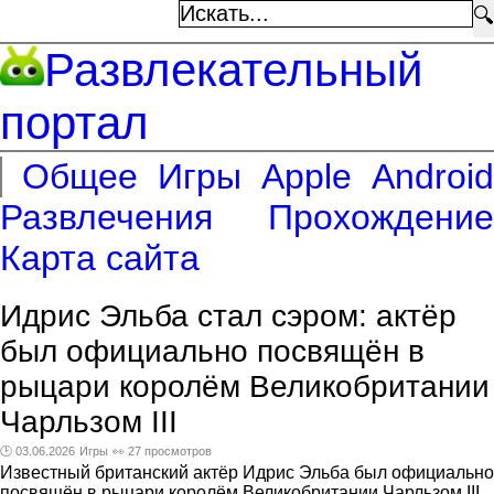
🔍
Развлекательный
портал
Общее
Игры
Apple
Android
Развлечения
Прохождение
Карта сайта
Идрис Эльба стал сэром: актёр
был официально посвящён в
рыцари королём Великобритании
Чарльзом III
🕑 03.06.2026
Игры
👀 27 просмотров
Известный британский актёр Идрис Эльба был официально
посвящён в рыцари королём Великобритании Чарльзом III,