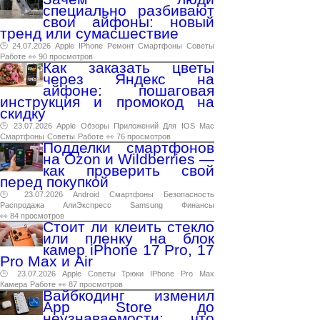
специально разбивают
свои айфоны: новый
тренд или сумасшествие
🕑 24.07.2026
Apple
IPhone
Ремонт
Смартфоны
Советы
Работе
👀 90 просмотров
Как заказать цветы
через Яндекс на
айфоне: пошаговая
инструкция и промокод на
скидку
🕑 23.07.2026
Apple
Обзоры
Приложений
Для
IOS
Mac
Смартфоны
Советы
Работе
👀 76 просмотров
Подделки смартфонов
на Ozon и Wildberries —
как проверить свой
перед покупкой
🕑 23.07.2026
Android
Смартфоны
Безопасность
Распродажа
АлиЭкспресс
Samsung
Финансы
👀 84 просмотров
Стоит ли клеить стекло
или пленку на блок
камер iPhone 17 Pro, 17
Pro Max и Air
🕑 23.07.2026
Apple
Советы
Трюки
IPhone
Pro
Max
Камера
Работе
👀 87 просмотров
Вайбкодинг изменил
App Store до
неузнаваемости: что