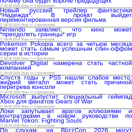
почему она будет короче предыдущих
🕑 06.08.2026
Игры
👀 3 просмотров
Новый русский трейлер фантастики
*Надежда*. В прокат выйдет
перемонтированная версия фильма
🕑 06.08.2026
Игры
👀 3 просмотров
Nintendo заявляет, что кино может
*преодолеть границы* игр
🕑 06.08.2026
Игры
👀 4 просмотров
Pokemon Pokopia всего за четыре месяца
может стать самым успешным спин-оффом
серии в истории
🕑 06.08.2026
Игры
👀 3 просмотров
Devolver Digital намерена стать частной
компанией
🕑 06.08.2026
Игры
👀 3 просмотров
Спустя годы у PS5 нашли слабое место:
жидкий металл может стать причиной
перегрева консоли
🕑 06.08.2026
Игры
👀 3 просмотров
Microsoft выпустит специальный геймпад
Xbox для фанатов Gears of War
🕑 06.08.2026
Игры
👀 3 просмотров
Локи запутывает врагов иллюзиями и
контратаками в новом руководстве по
Marvel Tokon: Fighting Souls
🕑 06.08.2026
Игры
👀 4 просмотров
По слухам, на BlizzCon 2026 могут