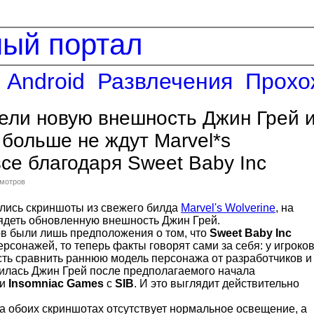
ный портал
Android
Развлечения
Прохо
ели новую внешность Джин Грей 
о больше не ждут Marvel*s
 все благодаря Sweet Baby Inc
смотров
ились скриншоты из свежего билда
Marvel's Wolverine
, на
ядеть обновленную внешность Джин Грей.
ов были лишь предположения о том, что
Sweet Baby Inc
рсонажей, то теперь факты говорят сами за себя: у игроко
ть сравнить раннюю модель персонажа от разработчиков и
тилась Джин Грей после предполагаемого начала
ии
Insomniac Games
с
SIB
. И это выглядит действительно
на обоих скриншотах отсутствует нормальное освещение, а