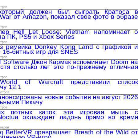
отров
который должен был сыграть Кратоса в
 War от Amazon, показал свое фото в образе
отров
ер Hell Let Loose: Vietnam напоминает о
а ПК, PS5 и Xbox Series
отров
з ремейка Donkey Kong Land с графикой и
е 16-битных игр для SNES
отров
d Software Джон Кармак вспоминает Doom на
стя столько лет это по-прежнему отличная
отров
World of Warcraft представили список
чу 12.1
мотров
нонсированы новые события на август 2026
льными Пикачу
отров
их потных каток: эта игровая мышь с
Noctua охлаждает ладонь прямо во время
мотров
 BetterVR превращает Breath of the Wild от
ноценную VR-игру