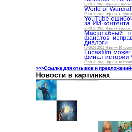
🕑 09.08.2026
Игры
👀 9 просм
World of Warcra
🕑 09.08.2026
Игры
👀 11 прос
YouTube ошибоч
за ИИ-контента
🕑 09.08.2026
Игры
👀 9 просм
Масштабный п
фанатов испра
диалоги
🕑 09.08.2026
Игры
👀 10 прос
Lucasfilm може
финал истории 
🕑 09.08.2026
Игры
👀 10 прос
>>>Ссылка для отзывов и предложений
Новости в картинках