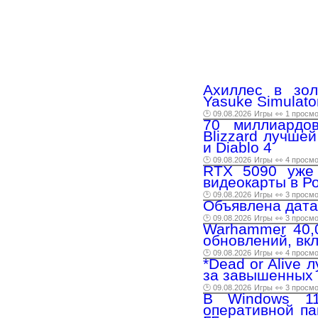
Ахиллес в зол
Yasuke Simulato
🕑 09.08.2026
Игры
👀 1 просм
70 миллиардов
Blizzard лучше
и Diablo 4
🕑 09.08.2026
Игры
👀 4 просм
RTX 5090 уже 
видеокарты в Р
🕑 09.08.2026
Игры
👀 3 просм
Объявлена дата
🕑 09.08.2026
Игры
👀 3 просм
Warhammer 40,0
обновлений, вк
🕑 09.08.2026
Игры
👀 4 просм
*Dead or Alive 
за завышенных 
🕑 09.08.2026
Игры
👀 3 просм
В Windows 11
оперативной па