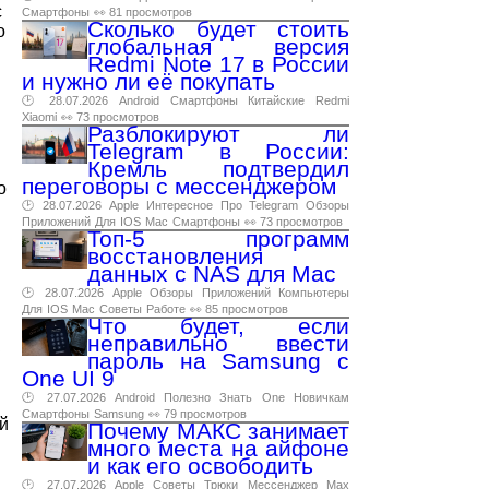
c
Смартфоны
👀 81 просмотров
Сколько будет стоить
о
глобальная версия
Redmi Note 17 в России
и нужно ли её покупать
🕑 28.07.2026
Android
Смартфоны
Китайские
Redmi
Xiaomi
👀 73 просмотров
Разблокируют ли
Telegram в России:
Кремль подтвердил
переговоры с мессенджером
о
🕑 28.07.2026
Apple
Интересное
Про
Telegram
Обзоры
Приложений
Для
IOS
Mac
Смартфоны
👀 73 просмотров
Топ-5 программ
восстановления
данных с NAS для Mac
🕑 28.07.2026
Apple
Обзоры
Приложений
Компьютеры
Для
IOS
Mac
Советы
Работе
👀 85 просмотров
Что будет, если
неправильно ввести
пароль на Samsung с
One UI 9
🕑 27.07.2026
Android
Полезно
Знать
One
Новичкам
Смартфоны
Samsung
👀 79 просмотров
й
Почему МАКС занимает
много места на айфоне
и как его освободить
🕑 27.07.2026
Apple
Советы
Трюки
Мессенджер
Max