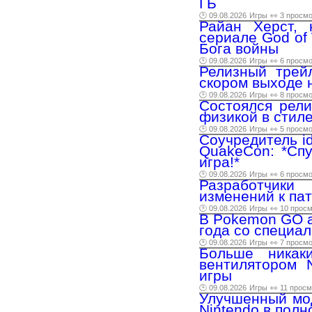
ГБ
🕑 09.08.2026
Игры
👀 3 просм
Райан Херст, 
сериале God of
Бога войны
🕑 09.08.2026
Игры
👀 6 просм
Релизный трейл
скором выходе н
🕑 09.08.2026
Игры
👀 8 просм
Состоялся рели
физикой в стил
🕑 09.08.2026
Игры
👀 5 просм
Соучредитель i
QuakeCon: *Спу
игра!*
🕑 09.08.2026
Игры
👀 6 просм
Разработчики 
изменений к пат
🕑 09.08.2026
Игры
👀 10 прос
В Pokemon GO а
года со специа
🕑 09.08.2026
Игры
👀 7 просм
Больше никак
вентилятором 
игры
🕑 09.08.2026
Игры
👀 11 прос
Улучшенный мод
Nintendo в пол