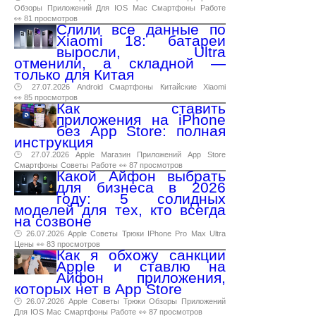
Обзоры
Приложений
Для
IOS
Mac
Смартфоны
Работе
👀 81 просмотров
Слили все данные по
Xiaomi 18: батареи
выросли, Ultra
отменили, а складной —
только для Китая
🕑 27.07.2026
Android
Смартфоны
Китайские
Xiaomi
👀 85 просмотров
Как ставить
приложения на iPhone
без App Store: полная
инструкция
🕑 27.07.2026
Apple
Магазин
Приложений
App
Store
Смартфоны
Советы
Работе
👀 87 просмотров
Какой Айфон выбрать
для бизнеса в 2026
году: 5 солидных
моделей для тех, кто всегда
на созвоне
🕑 26.07.2026
Apple
Советы
Трюки
IPhone
Pro
Max
Ultra
Цены
👀 83 просмотров
Как я обхожу санкции
Apple и ставлю на
Айфон приложения,
которых нет в App Store
🕑 26.07.2026
Apple
Советы
Трюки
Обзоры
Приложений
Для
IOS
Mac
Смартфоны
Работе
👀 87 просмотров