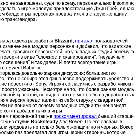
вно не завершены, судя по всему, первоначально Insomnia
делать в игре молодую привлекательную Джин Грей, однак
ом билде игры персонаж превратился в старую женщину,
ю трансгендера.
глава отдела разработки
Blizzard
,
призвал
пользователей
а изменение в модели персонажа и добавил, что азиатские
елать красивых персонажей, но у западных студий почему-т
тговорки в виде "сложности сканирования", "неудачных
о освещения" и так далее. И почти всегда такие игры
со Sweet Baby Inc.
згорелась довольно жаркая дискуссия: большинство
ло, что не собираются финансово поддерживать уродство и
е повестки от Sony. Игроки согласились с разработчиком -
 просто ужасные. Несмотря на то, что более ранняя модель
альной красотой, но видно, что её можно было доработать к
няя версия представляет из себя старуху с квадратной
ели не понимают почему западные студии так ненавидят
 хотят добавлять их в игры.
ием персонажей так же
прокомментировал
бывший старши
жам из студии
Rocksteady
Дэл Вокер
. По его словам, в
али уродовать не только белых женщин, но и черных. Вокер
сколько раз предлагал для игры черных героинь, которые