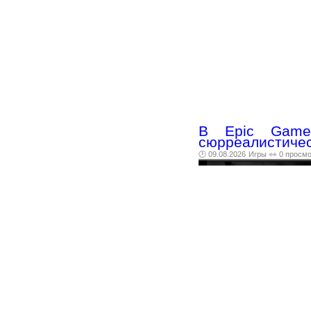
В Epic Games
сюрреалистичес
🕑 09.08.2026
Игры
👀 0 просм