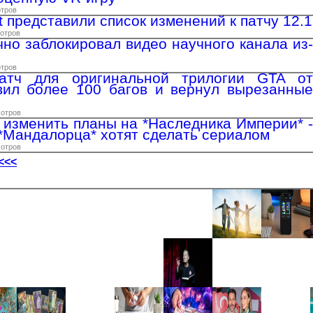
отров
ft представили список изменений к патчу 12.1
мотров
но заблокировал видео научного канала из-
отров
атч для оригинальной трилогии GTA от
вил более 100 багов и вернул вырезанные
мотров
т изменить планы на *Наследника Империи* -
*Мандалорца* хотят сделать сериалом
мотров
<<<