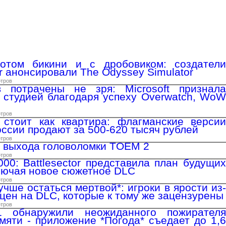
отом бикини и с дробовиком: создатели
r анонсировали The Odyssey Simulator
отров
 потрачены не зря: Microsoft признала
й студией благодаря успеху Overwatch, WoW
отров
стоит как квартира: флагманские версии
оссии продают за 500-620 тысяч рублей
отров
 выхода головоломки TOEM 2
отров
00: Battlesector представила план будущих
лючая новое сюжетное DLC
отров
лучше остаться мертвой*: игроки в ярости из-
цен на DLC, которые к тому же зацензурены
отров
 обнаружили неожиданного пожирателя
мяти - приложение *Погода* съедает до 1,6