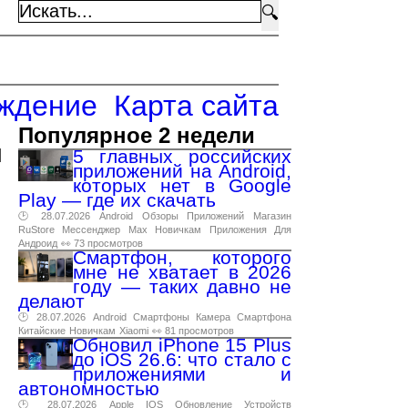
🔍
ждение
Карта сайта
Популярное 2 недели
и
5 главных российских
приложений на Android,
которых нет в Google
Play — где их скачать
🕑 28.07.2026
Android
Обзоры
Приложений
Магазин
RuStore
Мессенджер
Max
Новичкам
Приложения
Для
Андроид
👀 73 просмотров
Смартфон, которого
мне не хватает в 2026
году — таких давно не
делают
в
🕑 28.07.2026
Android
Смартфоны
Камера
Смартфона
Китайские
Новичкам
Xiaomi
👀 81 просмотров
Обновил iPhone 15 Plus
до iOS 26.6: что стало с
приложениями и
автономностью
🕑 28.07.2026
Apple
IOS
Обновление
Устройств