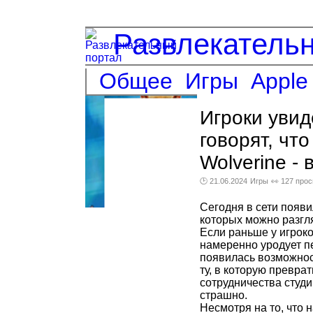
Развлекатель
Общее
Игры
Apple
Игроки увид
говорят, чт
Wolverine -
🕑 21.06.2024
Игры
👀 127 про
Сегодня в сети появ
которых можно разгл
Если раньше у игрок
намеренно уродует пе
появилась возможнос
ту, в которую превра
сотрудничества студ
страшно.
Несмотря на то, что 