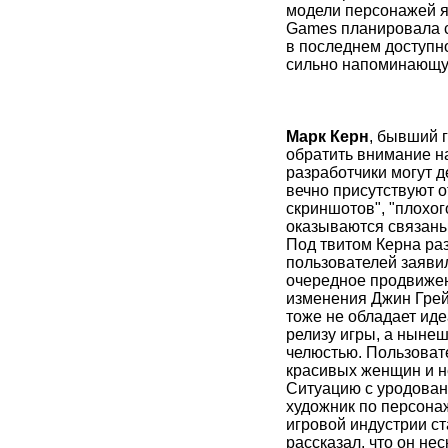
модели персонажей я
Games планировала с
в последнем доступн
сильно напоминающу
Марк Керн
, бывший 
обратить внимание н
разработчики могут д
вечно присутствуют о
скриншотов", "плохог
оказываются связаны 
Под твитом Керна ра
пользователей заяви
очередное продвижени
изменения Джин Грей
тоже не обладает иде
релизу игры, а нынеш
челюстью. Пользоват
красивых женщин и не
Cитуацию с уродован
художник по персона
игровой индустрии ст
рассказал, что он не