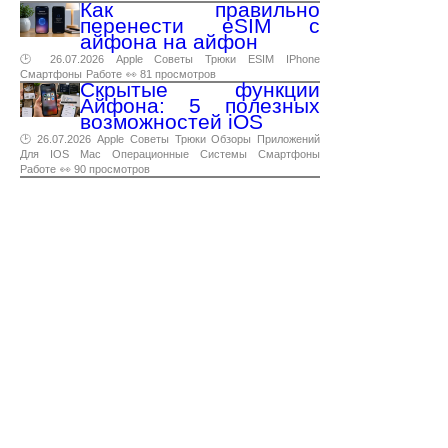
Как правильно
перенести eSIM с
айфона на айфон
🕑 26.07.2026
Apple
Советы
Трюки
ESIM
IPhone
Смартфоны
Работе
👀 81 просмотров
Скрытые функции
Айфона: 5 полезных
возможностей iOS
🕑 26.07.2026
Apple
Советы
Трюки
Обзоры
Приложений
Для
IOS
Mac
Операционные
Системы
Смартфоны
Работе
👀 90 просмотров