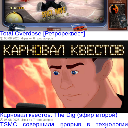
Total Overdose [Ретрореквест]
🕑 08.08.2026
Игры
👀 6 просмотров
Карновал квестов. The Dig (эфир второй)
🕑 08.08.2026
Игры
👀 7 просмотров
TSMC совершила прорыв в технологии