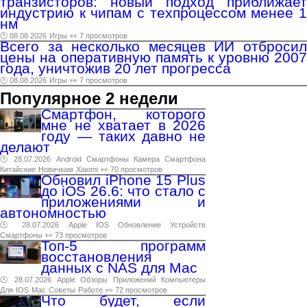
транзисторов: новый подход приближает
индустрию к чипам с техпроцессом менее 1
нм
🕑 08.08.2026
Игры
👀 7 просмотров
Всего за несколько месяцев ИИ отбросил
цены на оперативную память к уровню 2007
года, уничтожив 20 лет прогресса
🕑 08.08.2026
Игры
👀 7 просмотров
Популярное 2 недели
Смартфон, которого
мне не хватает в 2026
году — таких давно не
делают
🕑 28.07.2026
Android
Смартфоны
Камера
Смартфона
Китайские
Новичкам
Xiaomi
👀 70 просмотров
Обновил iPhone 15 Plus
до iOS 26.6: что стало с
приложениями и
автономностью
🕑 28.07.2026
Apple
IOS
Обновление
Устройств
Смартфоны
👀 73 просмотров
Топ-5 программ
восстановления
данных с NAS для Mac
🕑 28.07.2026
Apple
Обзоры
Приложений
Компьютеры
Для
IOS
Mac
Советы
Работе
👀 72 просмотров
Что будет, если