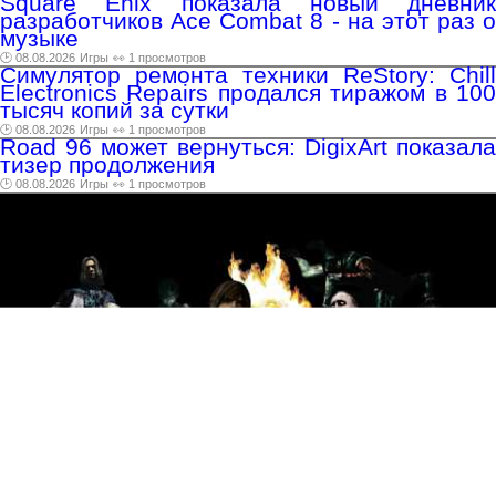
Square Enix показала новый дневник
разработчиков Ace Combat 8 - на этот раз о
музыке
🕑 08.08.2026
Игры
👀 1 просмотров
Симулятор ремонта техники ReStory: Chill
Electronics Repairs продался тиражом в 100
тысяч копий за сутки
🕑 08.08.2026
Игры
👀 1 просмотров
Road 96 может вернуться: DigixArt показала
тизер продолжения
🕑 08.08.2026
Игры
👀 1 просмотров