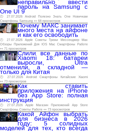
неправильно ввести
пароль на Samsung с
One UI 9
🕑 27.07.2026
Android
Полезно
Знать
One
Новичкам
Смартфоны
Samsung
👀 68 просмотров
Почему МАКС занимает
много места на айфоне
и как его освободить
🕑 27.07.2026
Apple
Советы
Трюки
Мессенджер
Max
Обзоры
Приложений
Для
IOS
Mac
Смартфоны
Работе
👀 71 просмотров
Слили все данные по
Xiaomi 18: батареи
выросли, Ultra
отменили, а складной —
только для Китая
🕑 27.07.2026
Android
Смартфоны
Китайские
Xiaomi
👀 73 просмотров
Как ставить
приложения на iPhone
без App Store: полная
инструкция
🕑 27.07.2026
Apple
Магазин
Приложений
App
Store
Смартфоны
Советы
Работе
👀 73 просмотров
Какой Айфон выбрать
для бизнеса в 2026
году: 5 солидных
моделей для тех, кто всегда