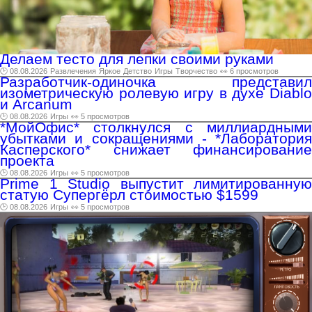
Делаем тесто для лепки своими руками
🕑 08.08.2026
Развлечения
Яркое
Детство
Игры
Творчество
👀 6 просмотров
Разработчик-одиночка представил
изометрическую ролевую игру в духе Diablo
и Arcanum
🕑 08.08.2026
Игры
👀 5 просмотров
*МойОфис* столкнулся с миллиардными
убытками и сокращениями - *Лаборатория
Касперского* снижает финансирование
проекта
🕑 08.08.2026
Игры
👀 5 просмотров
Prime 1 Studio выпустит лимитированную
статую Супергёрл стоимостью $1599
🕑 08.08.2026
Игры
👀 5 просмотров