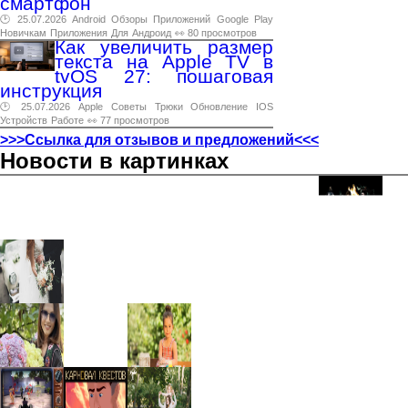
смартфон
🕑 25.07.2026
Android
Обзоры
Приложений
Google
Play
Новичкам
Приложения
Для
Андроид
👀 80 просмотров
Как увеличить размер
текста на Apple TV в
tvOS 27: пошаговая
инструкция
🕑 25.07.2026
Apple
Советы
Трюки
Обновление
IOS
Устройств
Работе
👀 77 просмотров
>>>Ссылка для отзывов и предложений<<<
Новости в картинках