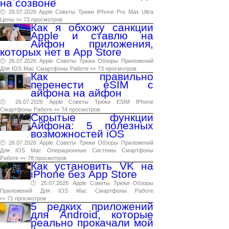
на созвоне
🕑 26.07.2026
Apple
Советы
Трюки
IPhone
Pro
Max
Ultra
Цены
👀 73 просмотров
Как я обхожу санкции
Apple и ставлю на
Айфон приложения,
которых нет в App Store
🕑 26.07.2026
Apple
Советы
Трюки
Обзоры
Приложений
Для
IOS
Mac
Смартфоны
Работе
👀 73 просмотров
Как правильно
перенести eSIM с
айфона на айфон
🕑 26.07.2026
Apple
Советы
Трюки
ESIM
IPhone
Смартфоны
Работе
👀 74 просмотров
Скрытые функции
Айфона: 5 полезных
возможностей iOS
🕑 26.07.2026
Apple
Советы
Трюки
Обзоры
Приложений
Для
IOS
Mac
Операционные
Системы
Смартфоны
Работе
👀 78 просмотров
Как установить VK на
iPhone без App Store
🕑 25.07.2026
Apple
Советы
Трюки
Обзоры
Приложений
Для
IOS
Mac
Смартфоны
Работе
👀 71 просмотров
5 редких приложений
для Android, которые
реально прокачали мой