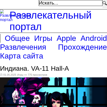
🔍
Развлекательный
портал
Общее
Игры
Apple
Android
Развлечения
Прохождение
Карта сайта
Индиана. VA-11 Hall-A
🕑 01.05.2025
Игры
👀 775 просмотров