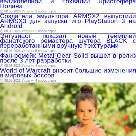
великолепной и похвалил Кристофера
Нолана
🕑 08.08.2026
Игры
👀 2 просмотров
Создатели эмулятора ARMSX2 выпустили
ARMSX3 для запуска игр PlayStation 3 на
Android
🕑 08.08.2026
Игры
👀 2 просмотров
Энтузиаст показал новый геймплей
фанатского ремастера шутера BLACK с
переработанными вручную текстурами
🕑 08.08.2026
Игры
👀 5 просмотров
Фан-ремейк Metal Gear Solid вышел в релиз
после 3 лет разработки
🕑 08.08.2026
Игры
👀 4 просмотров
World of Warcraft вносит большие изменения
в мировых боссов
🕑 08.08.2026
Игры
👀 4 просмотров