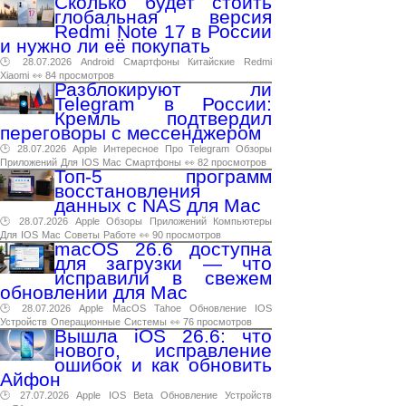
Сколько будет стоить
глобальная версия
Redmi Note 17 в России
и нужно ли её покупать
🕑 28.07.2026
Android
Смартфоны
Китайские
Redmi
Xiaomi
👀 84 просмотров
Разблокируют ли
Telegram в России:
Кремль подтвердил
переговоры с мессенджером
🕑 28.07.2026
Apple
Интересное
Про
Telegram
Обзоры
Приложений
Для
IOS
Mac
Смартфоны
👀 82 просмотров
Топ-5 программ
восстановления
данных с NAS для Mac
🕑 28.07.2026
Apple
Обзоры
Приложений
Компьютеры
Для
IOS
Mac
Советы
Работе
👀 90 просмотров
macOS 26.6 доступна
для загрузки — что
исправили в свежем
обновлении для Mac
🕑 28.07.2026
Apple
MacOS
Tahoe
Обновление
IOS
Устройств
Операционные
Системы
👀 76 просмотров
Вышла iOS 26.6: что
нового, исправление
ошибок и как обновить
Айфон
🕑 27.07.2026
Apple
IOS
Beta
Обновление
Устройств