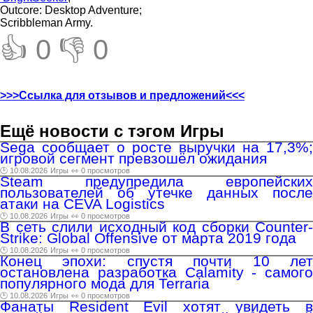
Outcore: Desktop Adventure;
Scribbleman Army.
👍 0
👎 0
>>>Ссылка для отзывов и предложений<<<
Ещё новости с тэгом Игры
Sega сообщает о росте выручки на 17,3%;
игровой сегмент превзошёл ожидания
🕑 10.08.2026
Игры
👀 0 просмотров
Steam предупредила европейских
пользователей об утечке данных после
атаки на CEVA Logistics
🕑 10.08.2026
Игры
👀 0 просмотров
В сеть слили исходный код сборки Counter-
Strike: Global Offensive от марта 2019 года
🕑 10.08.2026
Игры
👀 0 просмотров
Конец эпохи: спустя почти 10 лет
остановлена разработка Calamity - самого
популярного мода для Terraria
🕑 10.08.2026
Игры
👀 0 просмотров
Фанаты Resident Evil хотят увидеть в