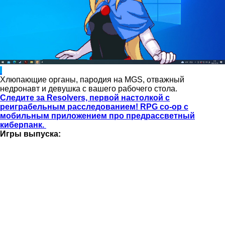
Хлюпающие органы, пародия на MGS, отважный
недронавт и девушка с вашего рабочего стола.
Следите за Resolvers, первой настолкой с
реиграбельным расследованием! RPG co-op с
мобильным приложением про предрассветный
киберпанк.
Игры выпуска: