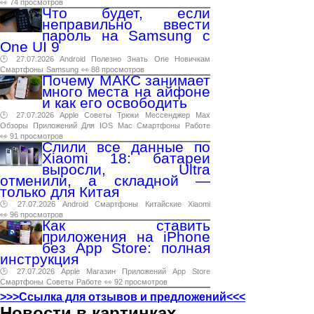
👀 74 просмотров
Что будет, если
неправильно ввести
пароль на Samsung с
One UI 9
🕑 27.07.2026
Android
Полезно
Знать
One
Новичкам
Смартфоны
Samsung
👀 88 просмотров
Почему МАКС занимает
много места на айфоне
и как его освободить
🕑 27.07.2026
Apple
Советы
Трюки
Мессенджер
Max
Обзоры
Приложений
Для
IOS
Mac
Смартфоны
Работе
👀 91 просмотров
Слили все данные по
Xiaomi 18: батареи
выросли, Ultra
отменили, а складной —
только для Китая
🕑 27.07.2026
Android
Смартфоны
Китайские
Xiaomi
👀 96 просмотров
Как ставить
приложения на iPhone
без App Store: полная
инструкция
🕑 27.07.2026
Apple
Магазин
Приложений
App
Store
Смартфоны
Советы
Работе
👀 92 просмотров
>>>Ссылка для отзывов и предложений<<<
Новости в картинках