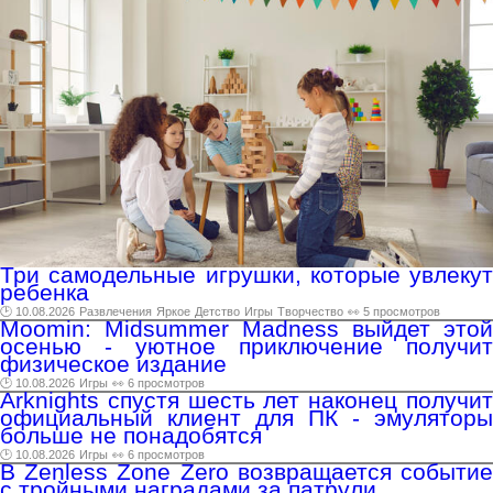
Три самодельные игрушки, которые увлекут
ребенка
🕑 10.08.2026
Развлечения
Яркое
Детство
Игры
Творчество
👀 5 просмотров
Moomin: Midsummer Madness выйдет этой
осенью - уютное приключение получит
физическое издание
🕑 10.08.2026
Игры
👀 6 просмотров
Arknights спустя шесть лет наконец получит
официальный клиент для ПК - эмуляторы
больше не понадобятся
🕑 10.08.2026
Игры
👀 6 просмотров
В Zenless Zone Zero возвращается событие
с тройными наградами за патрули