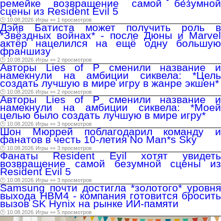
ремейке возвращение самой безумной
сцены из Resident Evil 5
🕑 10.08.2026
Игры
👀 1 просмотров
Дэйв Батиста может получить роль в
*Звёздных войнах* - после Дюны и Marvel
актёр нацелился на ещё одну большую
франшизу
🕑 10.08.2026
Игры
👀 2 просмотров
Авторы Lies of P сменили название и
намекнули на амбиции сиквела: *Цель
создать лучшую в мире игру в жанре экшен*
🕑 10.08.2026
Игры
👀 2 просмотров
Авторы Lies of P сменили название и
намекнули на амбиции сиквела: *Моей
целью было создать лучшую в мире игру*
🕑 10.08.2026
Игры
👀 3 просмотров
Шон Мюррей поблагодарил команду и
фанатов в честь 10-летия No Man*s Sky
🕑 10.08.2026
Игры
👀 3 просмотров
Фанаты Resident Evil хотят увидеть
возвращение самой безумной сцены из
Resident Evil 5
🕑 10.08.2026
Игры
👀 3 просмотров
Samsung почти достигла *золотого* уровня
выхода HBM4 - компания готовится бросить
вызов SK Hynix на рынке ИИ-памяти
🕑 10.08.2026
Игры
👀 5 просмотров