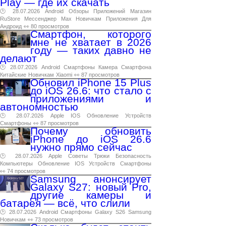
Play — где их скачать
🕑 28.07.2026
Android
Обзоры
Приложений
Магазин
RuStore
Мессенджер
Max
Новичкам
Приложения
Для
Андроид
👀 80 просмотров
Смартфон, которого
мне не хватает в 2026
году — таких давно не
делают
🕑 28.07.2026
Android
Смартфоны
Камера
Смартфона
Китайские
Новичкам
Xiaomi
👀 87 просмотров
Обновил iPhone 15 Plus
до iOS 26.6: что стало с
приложениями и
автономностью
🕑 28.07.2026
Apple
IOS
Обновление
Устройств
Смартфоны
👀 87 просмотров
Почему обновить
iPhone до iOS 26.6
нужно прямо сейчас
🕑 28.07.2026
Apple
Советы
Трюки
Безопасность
Компьютеры
Обновление
IOS
Устройств
Смартфоны
👀 74 просмотров
Samsung анонсирует
Galaxy S27: новый Pro,
другие камеры и
батарея — всё, что слили
🕑 28.07.2026
Android
Смартфоны
Galaxy
S26
Samsung
Новичкам
👀 73 просмотров