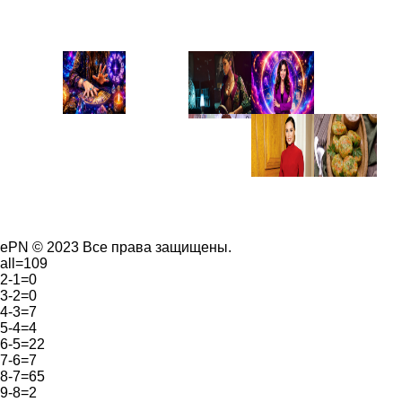
ePN © 2023 Все права защищены.
all=109
2-1=0
3-2=0
4-3=7
5-4=4
6-5=22
7-6=7
8-7=65
9-8=2