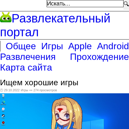
🔍
Развлекательный
портал
Общее
Игры
Apple
Android
Развлечения
Прохождение
Карта сайта
Ищем хорошие игры
🕑 29.10.2022
Игры
👀 274 просмотров