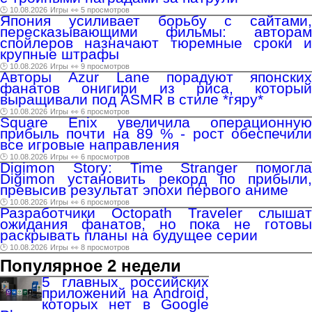
🕑 10.08.2026
Игры
👀 5 просмотров
Япония усиливает борьбу с сайтами,
пересказывающими фильмы: авторам
спойлеров назначают тюремные сроки и
крупные штрафы
🕑 10.08.2026
Игры
👀 9 просмотров
Авторы Azur Lane порадуют японских
фанатов онигири из риса, который
выращивали под ASMR в стиле *гяру*
🕑 10.08.2026
Игры
👀 6 просмотров
Square Enix увеличила операционную
прибыль почти на 89 % - рост обеспечили
все игровые направления
🕑 10.08.2026
Игры
👀 6 просмотров
Digimon Story: Time Stranger помогла
Digimon установить рекорд по прибыли,
превысив результат эпохи первого аниме
🕑 10.08.2026
Игры
👀 6 просмотров
Разработчики Octopath Traveler слышат
ожидания фанатов, но пока не готовы
раскрывать планы на будущее серии
🕑 10.08.2026
Игры
👀 8 просмотров
Популярное 2 недели
5 главных российских
приложений на Android,
которых нет в Google