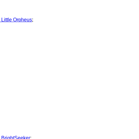
Little Orpheus
;
BrightSeeker
;