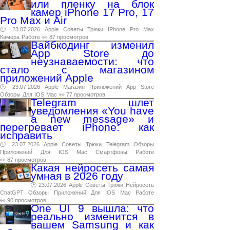
или пленку на блок
камер iPhone 17 Pro, 17
Pro Max и Air
🕑 23.07.2026
Apple
Советы
Трюки
IPhone
Pro
Max
Камера
Работе
👀 87 просмотров
Вайбкодинг изменил
App Store до
неузнаваемости: что
стало с магазином
приложений Apple
🕑 23.07.2026
Apple
Магазин
Приложений
App
Store
Обзоры
Для
IOS
Mac
👀 77 просмотров
Telegram шлет
уведомления «You have
a new message» и
перегревает iPhone: как
исправить
🕑 23.07.2026
Apple
Советы
Трюки
Telegram
Обзоры
Приложений
Для
IOS
Mac
Смартфоны
Работе
👀 87 просмотров
Какая нейросеть самая
умная в 2026 году
🕑 23.07.2026
Apple
Советы
Трюки
Нейросеть
ChatGPT
Обзоры
Приложений
Для
IOS
Mac
Работе
👀 90 просмотров
One UI 9 вышла: что
реально изменится в
вашем Samsung и как