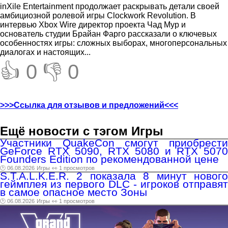
inXile Entertainment продолжает раскрывать детали своей
амбициозной ролевой игры Clockwork Revolution. В
интервью Xbox Wire директор проекта Чад Мур и
основатель студии Брайан Фарго рассказали о ключевых
особенностях игры: сложных выборах, многоперсональных
диалогах и настоящих...
👍 0
👎 0
>>>Ссылка для отзывов и предложений<<<
Ещё новости с тэгом Игры
Участники QuakeCon смогут приобрести
GeForce RTX 5090, RTX 5080 и RTX 5070
Founders Edition по рекомендованной цене
🕑 06.08.2026
Игры
👀 1 просмотров
S.T.A.L.K.E.R. 2 показала 8 минут нового
геймплея из первого DLC - игроков отправят
в самое опасное место Зоны
🕑 06.08.2026
Игры
👀 1 просмотров