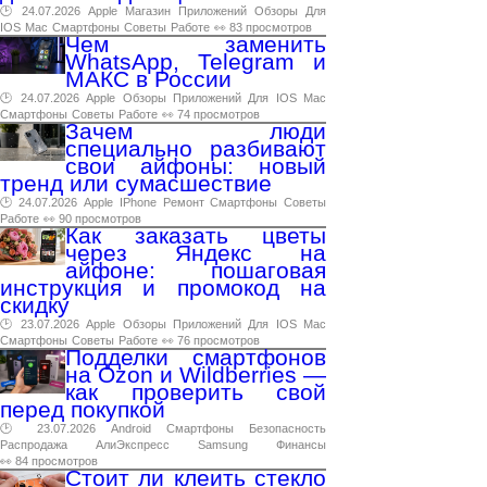
🕑 24.07.2026
Apple
Магазин
Приложений
Обзоры
Для
IOS
Mac
Смартфоны
Советы
Работе
👀 83 просмотров
Чем заменить
WhatsApp, Telegram и
МАКС в России
🕑 24.07.2026
Apple
Обзоры
Приложений
Для
IOS
Mac
Смартфоны
Советы
Работе
👀 74 просмотров
Зачем люди
специально разбивают
свои айфоны: новый
тренд или сумасшествие
🕑 24.07.2026
Apple
IPhone
Ремонт
Смартфоны
Советы
Работе
👀 90 просмотров
Как заказать цветы
через Яндекс на
айфоне: пошаговая
инструкция и промокод на
скидку
🕑 23.07.2026
Apple
Обзоры
Приложений
Для
IOS
Mac
Смартфоны
Советы
Работе
👀 76 просмотров
Подделки смартфонов
на Ozon и Wildberries —
как проверить свой
перед покупкой
🕑 23.07.2026
Android
Смартфоны
Безопасность
Распродажа
АлиЭкспресс
Samsung
Финансы
👀 84 просмотров
Стоит ли клеить стекло