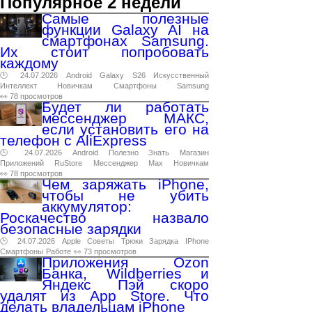
Популярное 2 недели
Самые полезные
функции Galaxy AI на
смартфонах Samsung.
Их стоит попробовать
каждому
🕑 24.07.2026
Android
Galaxy
S26
Искусственный
Интеллект
Новичкам
Смартфоны
Samsung
👀 78 просмотров
Будет ли работать
мессенджер МАКС,
если установить его на
телефон с AliExpress
🕑 24.07.2026
Android
Полезно
Знать
Магазин
Приложений
RuStore
Мессенджер
Max
Новичкам
👀 78 просмотров
Чем заряжать iPhone,
чтобы не убить
аккумулятор:
Роскачество назвало
безопасные зарядки
🕑 24.07.2026
Apple
Советы
Трюки
Зарядка
IPhone
Смартфоны
Работе
👀 73 просмотров
Приложения Ozon
Банка, Wildberries и
Яндекс Пэй скоро
удалят из App Store. Что
делать владельцам iPhone