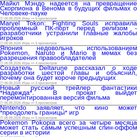
Майкл Мэндо надеется на превращение
Скорпиона в Венома в будущих фильмах о
Человеке-пауке
🕑 06.08.2026
Игры
👀 6 просмотров
Marvel Tokon: Fighting Souls исправила
проблемный ПК-порт перед релизом -
разработчики устранили главные жалобы
игроков
🕑 06.08.2026
Игры
👀 5 просмотров
Япония недовольна использованием
Pokemon, Naruto и Mario в мемах без
разрешения правообладателей
🕑 06.08.2026
Игры
👀 4 просмотров
Создатель Deltarune рассказал о ходе
разработки шестой главы и объяснил,
почему она будет короче предыдущих
🕑 06.08.2026
Игры
👀 5 просмотров
Новый русский трейлер фантастики
*Надежда*. В прокат выйдет
перемонтированная версия фильма
🕑 06.08.2026
Игры
👀 5 просмотров
Nintendo заявляет, что кино может
*преодолеть границы* игр
🕑 06.08.2026
Игры
👀 5 просмотров
Pokemon Pokopia всего за четыре месяца
может стать самым успешным спин-оффом
серии в истории