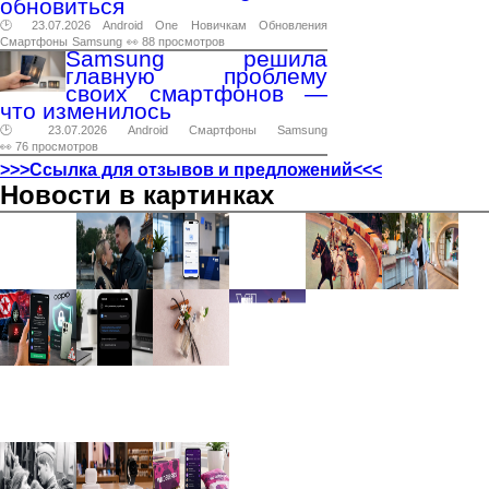
обновиться
🕑 23.07.2026
Android
One
Новичкам
Обновления
Смартфоны
Samsung
👀 88 просмотров
Samsung решила
главную проблему
своих смартфонов —
что изменилось
🕑 23.07.2026
Android
Смартфоны
Samsung
👀 76 просмотров
>>>Ссылка для отзывов и предложений<<<
Новости в картинках