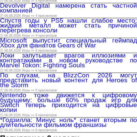
🕑 06.08.2026
Игры
👀 5 просмотров
Devolver Digital намерена стать частной
компанией
🕑 06.08.2026
Игры
👀 4 просмотров
Спустя годы у PS5 нашли слабое место:
жидкий металл может стать причиной
перегрева консоли
🕑 06.08.2026
Игры
👀 4 просмотров
Microsoft выпустит специальный геймпад
Xbox для фанатов Gears of War
🕑 06.08.2026
Игры
👀 5 просмотров
Локи запутывает врагов иллюзиями и
контратаками в новом руководстве по
Marvel Tokon: Fighting Souls
🕑 06.08.2026
Игры
👀 6 просмотров
По слухам, на BlizzCon 2026 могут
представить новый контент для Heroes of
the Storm
🕑 06.08.2026
Игры
👀 5 просмотров
Nintendo тоже движется к цифровому
будущему: больше 60% продаж игр для
Switch теперь приходится на цифровые
копии
🕑 06.08.2026
Игры
👀 6 просмотров
*Годзилла: Минус ноль* станет вторым по
длительности фильмом франшизы
🕑 06.08.2026
Игры
👀 6 просмотров