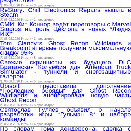
разработке
🕑 06.08.2026
Игры
👀 3 просмотров
ReStory: Chill Electronics Repairs вышла в
Steam
🕑 06.08.2026
Игры
👀 2 просмотров
СМИ: Кит Коннор ведёт переговоры с Marvel
Studios на роль Циклопа в новых *Людях
Икс*
🕑 06.08.2026
Игры
👀 3 просмотров
Tom Clancy*s Ghost Recon Wildlands и
Breakpoint впервые получили максимальную
скидку 95%
🕑 06.08.2026
Игры
👀 5 просмотров
Свежие скриншоты из будущего DLC
Британская Колумбия для American Truck
Simulator - туннели и снегозащитные
галереи
🕑 06.08.2026
Игры
👀 5 просмотров
Ubisoft представила дополнение
*Последние обряды* для Ghost Recon
Wildlands и анонсировала новую часть
Ghost Recon
🕑 06.08.2026
Игры
👀 5 просмотров
Святослав Гуляев объявил о начале
разработки игры *Гульмэн 8* и наборе
команды
🕑 06.08.2026
Игры
👀 4 просмотров
По словам Тома Хендерсона, сделка с