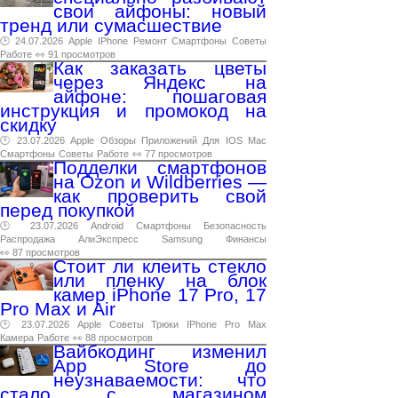
свои айфоны: новый
тренд или сумасшествие
🕑 24.07.2026
Apple
IPhone
Ремонт
Смартфоны
Советы
Работе
👀 91 просмотров
Как заказать цветы
через Яндекс на
айфоне: пошаговая
инструкция и промокод на
скидку
🕑 23.07.2026
Apple
Обзоры
Приложений
Для
IOS
Mac
Смартфоны
Советы
Работе
👀 77 просмотров
Подделки смартфонов
на Ozon и Wildberries —
как проверить свой
перед покупкой
🕑 23.07.2026
Android
Смартфоны
Безопасность
Распродажа
АлиЭкспресс
Samsung
Финансы
👀 87 просмотров
Стоит ли клеить стекло
или пленку на блок
камер iPhone 17 Pro, 17
Pro Max и Air
🕑 23.07.2026
Apple
Советы
Трюки
IPhone
Pro
Max
Камера
Работе
👀 88 просмотров
Вайбкодинг изменил
App Store до
неузнаваемости: что
стало с магазином