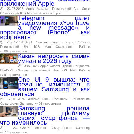
приложений Apple
🕑 23.07.2026
Apple
Магазин
Приложений
App
Store
Обзоры
Для
IOS
Mac
👀 78 просмотров
Telegram шлет
уведомления «You have
a new message» и
перегревает iPhone: как
исправить
🕑 23.07.2026
Apple
Советы
Трюки
Telegram
Обзоры
Приложений
Для
IOS
Mac
Смартфоны
Работе
👀 88 просмотров
Какая нейросеть самая
умная в 2026 году
🕑 23.07.2026
Apple
Советы
Трюки
Нейросеть
ChatGPT
Обзоры
Приложений
Для
IOS
Mac
Работе
👀 91 просмотров
One UI 9 вышла: что
реально изменится в
вашем Samsung и как
обновиться
🕑 23.07.2026
Android
One
Новичкам
Обновления
Смартфоны
Samsung
👀 89 просмотров
Samsung решила
главную проблему
своих смартфонов —
что изменилось
🕑 23.07.2026
Android
Смартфоны
Samsung
👀 77 просмотров