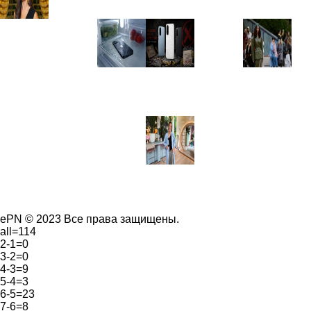
ePN © 2023 Все права защищены.
all=114
2-1=0
3-2=0
4-3=9
5-4=3
6-5=23
7-6=8