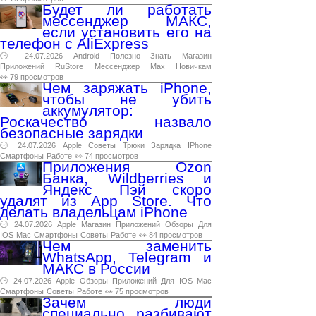
Будет ли работать
мессенджер МАКС,
если установить его на
телефон с AliExpress
🕑 24.07.2026
Android
Полезно
Знать
Магазин
Приложений
RuStore
Мессенджер
Max
Новичкам
👀 79 просмотров
Чем заряжать iPhone,
чтобы не убить
аккумулятор:
Роскачество назвало
безопасные зарядки
🕑 24.07.2026
Apple
Советы
Трюки
Зарядка
IPhone
Смартфоны
Работе
👀 74 просмотров
Приложения Ozon
Банка, Wildberries и
Яндекс Пэй скоро
удалят из App Store. Что
делать владельцам iPhone
🕑 24.07.2026
Apple
Магазин
Приложений
Обзоры
Для
IOS
Mac
Смартфоны
Советы
Работе
👀 84 просмотров
Чем заменить
WhatsApp, Telegram и
МАКС в России
🕑 24.07.2026
Apple
Обзоры
Приложений
Для
IOS
Mac
Смартфоны
Советы
Работе
👀 75 просмотров
Зачем люди
специально разбивают