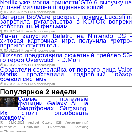
Netflix уже могла принести GTA 6 выручку на
уровне миллиона проданных копий
🕑 06.08.2026
Игры
👀 6 просмотров
Ветеран BioWare раскрыл, почему Lucasfilm
запретила ругательства в KOTOR вопреки
собственным фильмам
🕑 06.08.2026
Игры
👀 5 просмотров
Фанат запустил Balatro на Nintendo DS -
хитовая карточная игра получила *ретро-
версию* спустя годы
🕑 06.08.2026
Игры
👀 4 просмотров
Blizzard представила сюжетный трейлер 53-
го героя Overwatch - D.Mon
🕑 06.08.2026
Игры
👀 4 просмотров
Создатели соулслайка от первого лица Valor
Mortis представили подробный обзор
боевой системы
🕑 06.08.2026
Игры
👀 5 просмотров
Популярное 2 недели
Самые полезные
функции Galaxy AI на
смартфонах Samsung.
Их стоит попробовать
каждому
🕑 24.07.2026
Android
Galaxy
S26
Искусственный
Интеллект
Новичкам
Смартфоны
Samsung
👀 79 просмотров