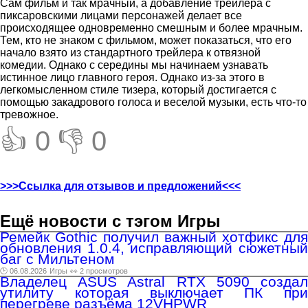
Сам фильм и так мрачный, а добавление трейлера с
пиксаровскими лицами персонажей делает все
происходящее одновременно смешным и более мрачным.
Тем, кто не знаком с фильмом, может показаться, что его
начало взято из стандартного трейлера к отвязной
комедии. Однако с середины мы начинаем узнавать
истинное лицо главного героя. Однако из-за этого в
легкомысленном стиле тизера, который достигается с
помощью закадрового голоса и веселой музыки, есть что-то
тревожное.
👍 0
👎 0
>>>Ссылка для отзывов и предложений<<<
Ещё новости с тэгом Игры
Ремейк Gothic получил важный хотфикс для
обновления 1.0.4, исправляющий сюжетный
баг с Мильтеном
🕑 06.08.2026
Игры
👀 2 просмотров
Владелец ASUS Astral RTX 5090 создал
утилиту которая выключает ПК при
перегреве разъёма 12VHPWR