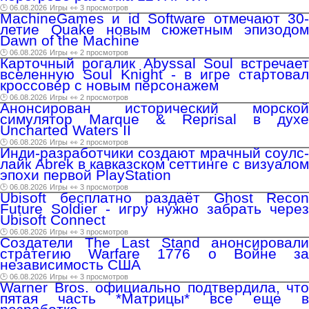
🕑 06.08.2026
Игры
👀 3 просмотров
MachineGames и id Software отмечают 30-
летие Quake новым сюжетным эпизодом
Dawn of the Machine
🕑 06.08.2026
Игры
👀 2 просмотров
Карточный рогалик Abyssal Soul встречает
вселенную Soul Knight - в игре стартовал
кроссовер с новым персонажем
🕑 06.08.2026
Игры
👀 2 просмотров
Анонсирован исторический морской
симулятор Marque & Reprisal в духе
Uncharted Waters II
🕑 06.08.2026
Игры
👀 2 просмотров
Инди-разработчики создают мрачный соулс-
лайк Abrek в кавказском сеттинге с визуалом
эпохи первой PlayStation
🕑 06.08.2026
Игры
👀 3 просмотров
Ubisoft бесплатно раздаёт Ghost Recon
Future Soldier - игру нужно забрать через
Ubisoft Connect
🕑 06.08.2026
Игры
👀 3 просмотров
Создатели The Last Stand анонсировали
стратегию Warfare 1776 о Войне за
независимость США
🕑 06.08.2026
Игры
👀 3 просмотров
Warner Bros. официально подтвердила, что
пятая часть *Матрицы* все еще в