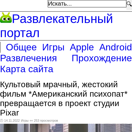
🔍
Развлекательный
портал
Общее
Игры
Apple
Android
Развлечения
Прохождение
Карта сайта
Культовый мрачный, жестокий
фильм *Американский психопат*
превращается в проект студии
Pixar
🕑 14.11.2022
Игры
👀 253 просмотров