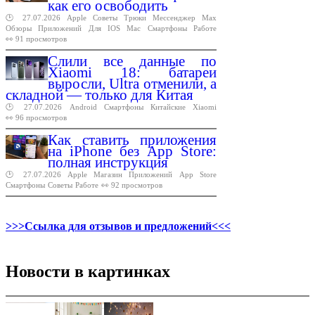
как его освободить
🕑 27.07.2026
Apple
Советы
Трюки
Мессенджер
Max
Обзоры
Приложений
Для
IOS
Mac
Смартфоны
Работе
👀 91 просмотров
Слили все данные по
Xiaomi 18: батареи
выросли, Ultra отменили, а
складной — только для Китая
🕑 27.07.2026
Android
Смартфоны
Китайские
Xiaomi
👀 96 просмотров
Как ставить приложения
на iPhone без App Store:
полная инструкция
🕑 27.07.2026
Apple
Магазин
Приложений
App
Store
Смартфоны
Советы
Работе
👀 92 просмотров
>>>Ссылка для отзывов и предложений<<<
Новости в картинках