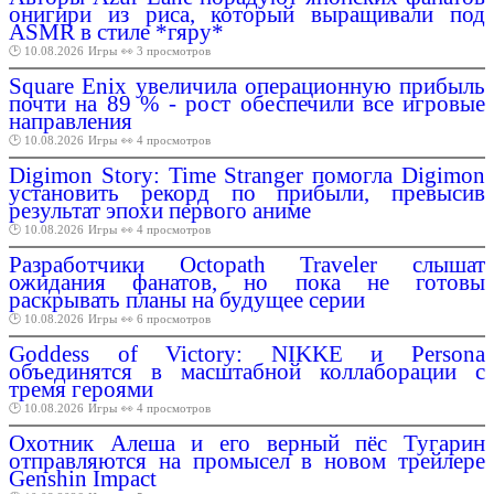
онигири из риса, который выращивали под
ASMR в стиле *гяру*
🕑 10.08.2026
Игры
👀 3 просмотров
Square Enix увеличила операционную прибыль
почти на 89 % - рост обеспечили все игровые
направления
🕑 10.08.2026
Игры
👀 4 просмотров
Digimon Story: Time Stranger помогла Digimon
установить рекорд по прибыли, превысив
результат эпохи первого аниме
🕑 10.08.2026
Игры
👀 4 просмотров
Разработчики Octopath Traveler слышат
ожидания фанатов, но пока не готовы
раскрывать планы на будущее серии
🕑 10.08.2026
Игры
👀 6 просмотров
Goddess of Victory: NIKKE и Persona
объединятся в масштабной коллаборации с
тремя героями
🕑 10.08.2026
Игры
👀 4 просмотров
Охотник Алеша и его верный пёс Тугарин
отправляются на промысел в новом трейлере
Genshin Impact