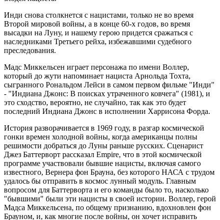
Инди снова столкнется с нацистами, только не во время
Второй мировой войны, а в конце 60-х годов, во время
высадки на Луну, и нашему герою придется сражаться с
наследниками Третьего рейха, избежавшими судебного
преследования.
Мадс Миккельсен играет персонажа по имени Воллер,
который до жути напоминает нациста Арнольда Тохта,
сыгранного Рональдом Лейси в самом первом фильме "Инди"
- "Индиана Джонс: В поисках утраченного ковчега" (1981), и
это сходство, вероятно, не случайно, так как это будет
последний Индиана Джонс в исполнении Харрисона Форда.
История разворачивается в 1969 году, в разгар космической
гонки времен холодной войны, когда американцы полны
решимости добраться до Луны раньше русских. Сценарист
Джез Баттерворт рассказал Empire, что в этой космической
программе участвовали бывшие нацисты, включая самого
известного, Вернера фон Брауна, без которого НАСА с трудом
удалось бы отправить в космос лунный модуль. Главным
вопросом для Баттерворта и его команды было то, насколько
"бывшими" были эти нацисты в своей истории. Воллер, герой
Мадса Миккельсена, по общему признанию, вдохновлен фон
Брауном, и, как многие после войны, он хочет исправить