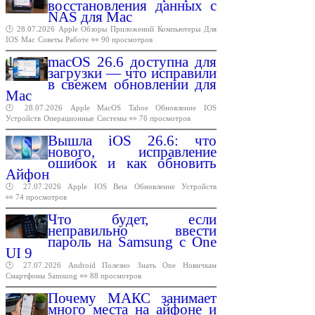
восстановления данных с
NAS для Mac
🕑 28.07.2026
Apple
Обзоры
Приложений
Компьютеры
Для
IOS
Mac
Советы
Работе
👀 90 просмотров
macOS 26.6 доступна для
загрузки — что исправили
в свежем обновлении для
Mac
🕑 28.07.2026
Apple
MacOS
Tahoe
Обновление
IOS
Устройств
Операционные
Системы
👀 76 просмотров
Вышла iOS 26.6: что
нового, исправление
ошибок и как обновить
Айфон
🕑 27.07.2026
Apple
IOS
Beta
Обновление
Устройств
👀 74 просмотров
Что будет, если
неправильно ввести
пароль на Samsung с One
UI 9
🕑 27.07.2026
Android
Полезно
Знать
One
Новичкам
Смартфоны
Samsung
👀 88 просмотров
Почему МАКС занимает
много места на айфоне и