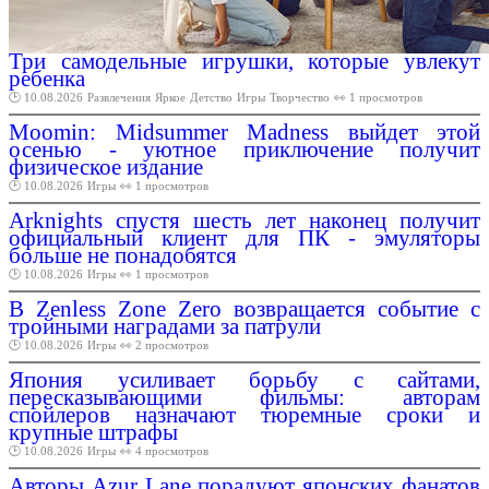
Три самодельные игрушки, которые увлекут
ребенка
🕑 10.08.2026
Развлечения
Яркое
Детство
Игры
Творчество
👀 1 просмотров
Moomin: Midsummer Madness выйдет этой
осенью - уютное приключение получит
физическое издание
🕑 10.08.2026
Игры
👀 1 просмотров
Arknights спустя шесть лет наконец получит
официальный клиент для ПК - эмуляторы
больше не понадобятся
🕑 10.08.2026
Игры
👀 1 просмотров
В Zenless Zone Zero возвращается событие с
тройными наградами за патрули
🕑 10.08.2026
Игры
👀 2 просмотров
Япония усиливает борьбу с сайтами,
пересказывающими фильмы: авторам
спойлеров назначают тюремные сроки и
крупные штрафы
🕑 10.08.2026
Игры
👀 4 просмотров
Авторы Azur Lane порадуют японских фанатов