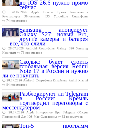
до iOS 26.6 нужно прямо
сейчас
🕑 28.07.2026
Apple
Советы
Трюки
Безопасность
Компьютеры
Обновление
IOS
Устройств
Смартфоны
👀 74 просмотров
Samsung анонсирует
Galaxy S27: новый Pro,
другие камеры и батарея
— всё, что слили
🕑 28.07.2026
Android
Смартфоны
Galaxy
S26
Samsung
Новичкам
👀 73 просмотров
Сколько будет стоить
глобальная версия Redmi
Note 17 в России и нужно
ли её покупать
🕑 28.07.2026
Android
Смартфоны
Китайские
Redmi
Xiaomi
👀 84 просмотров
Разблокируют ли Telegram
в России: Кремль
подтвердил переговоры с
мессенджером
🕑 28.07.2026
Apple
Интересное
Про
Telegram
Обзоры
Приложений
Для
IOS
Mac
Смартфоны
👀 82 просмотров
Топ-5 программ