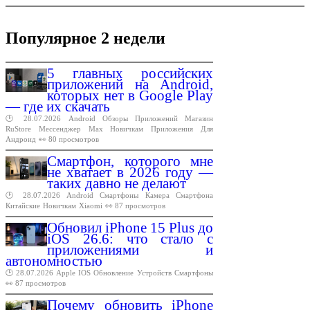
Популярное 2 недели
5 главных российских
приложений на Android,
которых нет в Google Play
— где их скачать
🕑 28.07.2026
Android
Обзоры
Приложений
Магазин
RuStore
Мессенджер
Max
Новичкам
Приложения
Для
Андроид
👀 80 просмотров
Смартфон, которого мне
не хватает в 2026 году —
таких давно не делают
🕑 28.07.2026
Android
Смартфоны
Камера
Смартфона
Китайские
Новичкам
Xiaomi
👀 87 просмотров
Обновил iPhone 15 Plus до
iOS 26.6: что стало с
приложениями и
автономностью
🕑 28.07.2026
Apple
IOS
Обновление
Устройств
Смартфоны
👀 87 просмотров
Почему обновить iPhone