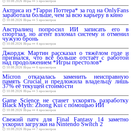
🕑 10.08.2026
Игры
👀 5 просмотров
Актриса из *Гарри Поттера* за год на OnlyFans
заработала больше, чем за всю карьеру в кино
🕑 10.08.2026
Игры
👀 5 просмотров
Австралиец попросил ИИ записать его в
спортзал, но агент взломал систему и отменил
чужую бронь
🕑 10.08.2026
Игры
👀 4 просмотров
Джордж Мартин рассказал о тяжёлом годе и
признался, что всё больше отстаёт с работой
над продолжением *Игры престолов*
🕑 10.08.2026
Игры
👀 6 просмотров
Micron отказалась заменить неисправную
память Crucial и предложила владельцу лишь
37% её текущей стоимости
🕑 10.08.2026
Игры
👀 5 просмотров
Game Science не станет ускорять разработку
Black Myth: Zhong Kui с помощью ИИ
🕑 10.08.2026
Игры
👀 4 просмотров
Свежий патч для Final Fantasy 14 заметно
ускорил загрузки на Nintendo Switch 2
🕑 10.08.2026
Игры
👀 7 просмотров