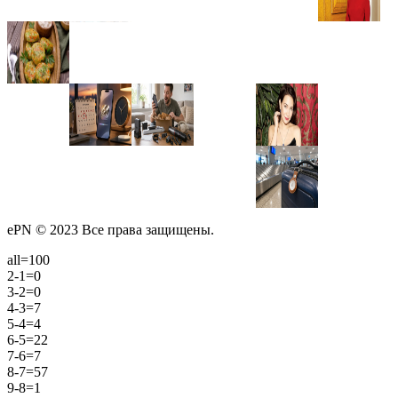
ePN © 2023 Все права защищены.
all=100
2-1=0
3-2=0
4-3=7
5-4=4
6-5=22
7-6=7
8-7=57
9-8=1