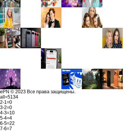
ePN © 2023 Все права защищены.
all=5134
2-1=0
3-2=0
4-3=10
5-4=4
6-5=22
7-6=7