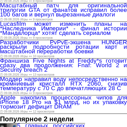
🕑 09.08.2026
Игры
👀 8 просмотров
Масштабный патч для оригинальной
трилогии GTA от фанатов исправил более
100 багов и вернул вырезанные диалоги
🕑 09.08.2026
Игры
👀 9 просмотров
Lucasfilm может изменить планы на
*Наследника Империи* - финал истории
*Мандалорца* хотят сделать сериалом
🕑 09.08.2026
Игры
👀 9 просмотров
Разработчики PvPvE-экшена HUNGER
раскрыли подробности ротации карт и
масштабной переработки боевки
🕑 09.08.2026
Игры
👀 10 просмотров
Франшиза Five Nights at Freddy*s готовит
сразу два продолжения: Fnaf: World 2 и
Security breach 2
🕑 09.08.2026
Игры
👀 13 просмотров
Моддер направил воду непосредственно на
кремниевый кристалл RTX 2060, снизив
температуру с 70 C до впечатляющих 28 C
🕑 09.08.2026
Игры
👀 9 просмотров
Apple накопила процессорных чипов для
iPhone 18 Pro на $1 млрд, но их упаковку
тормозит дефицит DRAM
🕑 09.08.2026
Игры
👀 12 просмотров
Популярное 2 недели
5 главных российских