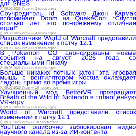
для SNES
🕑 09.08.2026
Игры
👀 2 просмотров
Соучредитель id Software Джон Кармак
вспоминает Doom на QuakeCon: *Спустя
столько лет это по-прежнему отличная
игра!*
🕑 09.08.2026
Игры
👀 4 просмотров
Разработчики World of Warcraft представили
список изменений к патчу 12.1
🕑 09.08.2026
Игры
👀 9 просмотров
В Pokemon GO анонсированы новые
события на август 2026 года со
специальными Пикачу
🕑 09.08.2026
Игры
👀 6 просмотров
Больше никаких потных каток: эта игровая
мышь с вентилятором Noctua охлаждает
ладонь прямо во время игры
🕑 09.08.2026
Игры
👀 10 просмотров
Улучшенный мод BetterVR превращает
Breath of the Wild от Nintendo в полноценную
VR-игру
🕑 09.08.2026
Игры
👀 8 просмотров
World of Warcraft представили список
изменений к патчу 12.1
🕑 09.08.2026
Игры
👀 10 просмотров
YouTube ошибочно заблокировал видео
научного канала из-за ИИ-контента