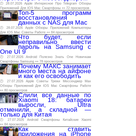
🕑 28.07.2026
Apple
Интересное
Про
Telegram
Обзоры
Приложений
Для
IOS
Mac
Смартфоны
👀 72 просмотров
Топ-5 программ
восстановления
данных с NAS для Mac
🕑 28.07.2026
Apple
Обзоры
Приложений
Компьютеры
Для
IOS
Mac
Советы
Работе
👀 84 просмотров
Что будет, если
неправильно ввести
пароль на Samsung с
One UI 9
🕑 27.07.2026
Android
Полезно
Знать
One
Новичкам
Смартфоны
Samsung
👀 78 просмотров
Почему МАКС занимает
много места на айфоне
и как его освободить
🕑 27.07.2026
Apple
Советы
Трюки
Мессенджер
Max
Обзоры
Приложений
Для
IOS
Mac
Смартфоны
Работе
👀 80 просмотров
Слили все данные по
Xiaomi 18: батареи
выросли, Ultra
отменили, а складной —
только для Китая
🕑 27.07.2026
Android
Смартфоны
Китайские
Xiaomi
👀 84 просмотров
Как ставить
приложения на iPhone