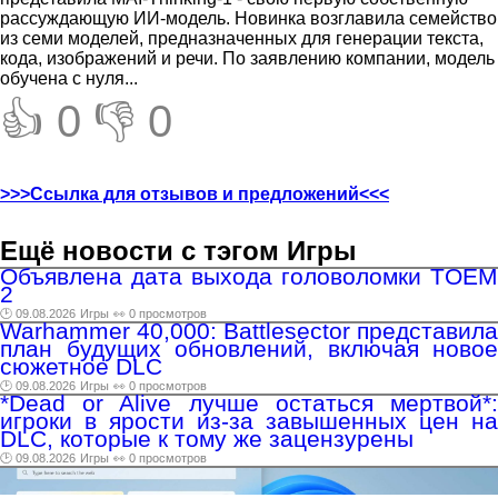
рассуждающую ИИ-модель. Новинка возглавила семейство
из семи моделей, предназначенных для генерации текста,
кода, изображений и речи. По заявлению компании, модель
обучена с нуля...
👍 0
👎 0
>>>Ссылка для отзывов и предложений<<<
Ещё новости с тэгом Игры
Объявлена дата выхода головоломки TOEM
2
🕑 09.08.2026
Игры
👀 0 просмотров
Warhammer 40,000: Battlesector представила
план будущих обновлений, включая новое
сюжетное DLC
🕑 09.08.2026
Игры
👀 0 просмотров
*Dead or Alive лучше остаться мертвой*:
игроки в ярости из-за завышенных цен на
DLC, которые к тому же зацензурены
🕑 09.08.2026
Игры
👀 0 просмотров