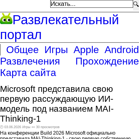
🔍
Развлекательный
портал
Общее
Игры
Apple
Android
Развлечения
Прохождение
Карта сайта
Microsoft представила свою
первую рассуждающую ИИ-
модель под названием MAI-
Thinking-1
🕑 03.06.2026
Игры
👀 30 просмотров
На конференции Build 2026 Microsoft официально
представила MAI-Thinking-1 - свою первую собственную