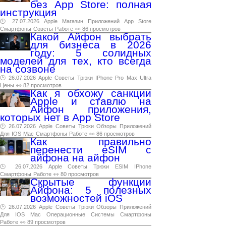
без App Store: полная
инструкция
🕑 27.07.2026
Apple
Магазин
Приложений
App
Store
Смартфоны
Советы
Работе
👀 86 просмотров
Какой Айфон выбрать
для бизнеса в 2026
году: 5 солидных
моделей для тех, кто всегда
на созвоне
🕑 26.07.2026
Apple
Советы
Трюки
IPhone
Pro
Max
Ultra
Цены
👀 82 просмотров
Как я обхожу санкции
Apple и ставлю на
Айфон приложения,
которых нет в App Store
🕑 26.07.2026
Apple
Советы
Трюки
Обзоры
Приложений
Для
IOS
Mac
Смартфоны
Работе
👀 86 просмотров
Как правильно
перенести eSIM с
айфона на айфон
🕑 26.07.2026
Apple
Советы
Трюки
ESIM
IPhone
Смартфоны
Работе
👀 80 просмотров
Скрытые функции
Айфона: 5 полезных
возможностей iOS
🕑 26.07.2026
Apple
Советы
Трюки
Обзоры
Приложений
Для
IOS
Mac
Операционные
Системы
Смартфоны
Работе
👀 89 просмотров