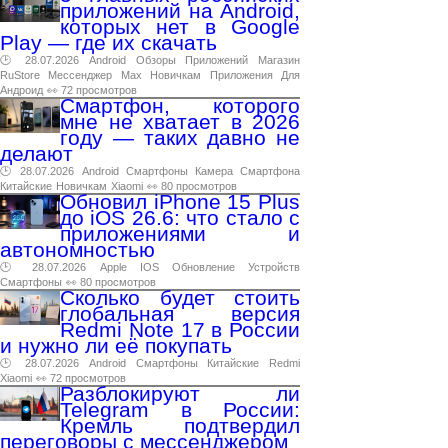
приложений на Android,
которых нет в Google
Play — где их скачать
🕑 28.07.2026
Android
Обзоры
Приложений
Магазин
RuStore
Мессенджер
Max
Новичкам
Приложения
Для
Андроид
👀 72 просмотров
Смартфон, которого
мне не хватает в 2026
году — таких давно не
делают
🕑 28.07.2026
Android
Смартфоны
Камера
Смартфона
Китайские
Новичкам
Xiaomi
👀 80 просмотров
Обновил iPhone 15 Plus
до iOS 26.6: что стало с
приложениями и
автономностью
🕑 28.07.2026
Apple
IOS
Обновление
Устройств
Смартфоны
👀 80 просмотров
Сколько будет стоить
глобальная версия
Redmi Note 17 в России
и нужно ли её покупать
🕑 28.07.2026
Android
Смартфоны
Китайские
Redmi
Xiaomi
👀 72 просмотров
Разблокируют ли
Telegram в России:
Кремль подтвердил
переговоры с мессенджером