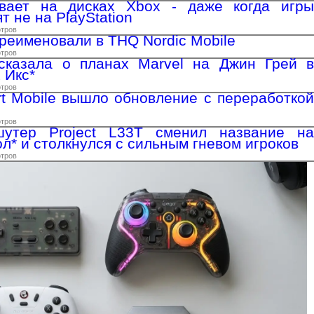
вает на дисках Xbox - даже когда игры
т не на PlayStation
отров
еименовали в THQ Nordic Mobile
отров
сказала о планах Marvel на Джин Грей в
 Икс*
отров
rt Mobile вышло обновление с переработкой
отров
утер Project L33T сменил название на
л* и столкнулся с сильным гневом игроков
отров