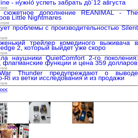
ine - нужно успеть забрать до 12 августа
отров
 сюжетное дополнение REANIMAL - The
ров Little Nightmares
мотров
ует проблемы с производительностью Silent
отров
женький трейлер комединого выживача в
hedge 2, который выйдет уже скоро
отров
ла наушники QuietComfort 2-го поколения:
 флагманские функции и цена 359 долларов
отров
 War Thunder предупреждают о выводе
-Ri из ветки исследования и из продажи
отров
<<<