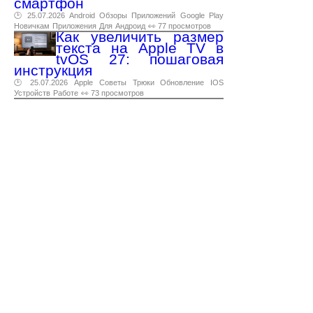
смартфон
🕑 25.07.2026
Android
Обзоры
Приложений
Google
Play
Новичкам
Приложения
Для
Андроид
👀 77 просмотров
Как увеличить размер
текста на Apple TV в
tvOS 27: пошаговая
инструкция
🕑 25.07.2026
Apple
Советы
Трюки
Обновление
IOS
Устройств
Работе
👀 73 просмотров