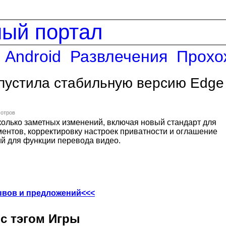
ный портал
Android
Развлечения
Прохо
ыпустила стабильную версию Edge
мотров
колько заметных изменений, включая новый стандарт для
ентов, корректировку настроек приватности и оглашение
й для функции перевода видео.
ывов и предложений<<<
с тэгом Игры