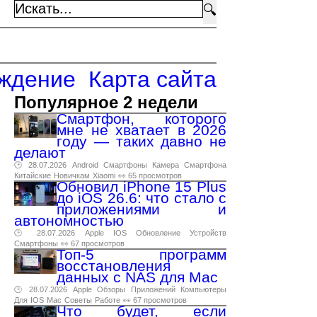
🔍
ждение
Карта сайта
Популярное 2 недели
Смартфон, которого
мне не хватает в 2026
году — таких давно не
делают
🕑 28.07.2026
Android
Смартфоны
Камера
Смартфона
Китайские
Новичкам
Xiaomi
👀 65 просмотров
Обновил iPhone 15 Plus
до iOS 26.6: что стало с
приложениями и
автономностью
🕑 28.07.2026
Apple
IOS
Обновление
Устройств
Смартфоны
👀 67 просмотров
Топ-5 программ
восстановления
данных с NAS для Mac
🕑 28.07.2026
Apple
Обзоры
Приложений
Компьютеры
Для
IOS
Mac
Советы
Работе
👀 67 просмотров
Что будет, если