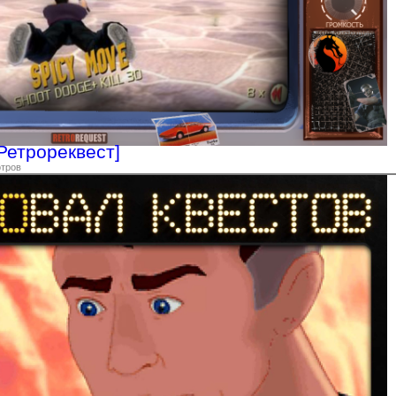
[Ретрореквест]
отров