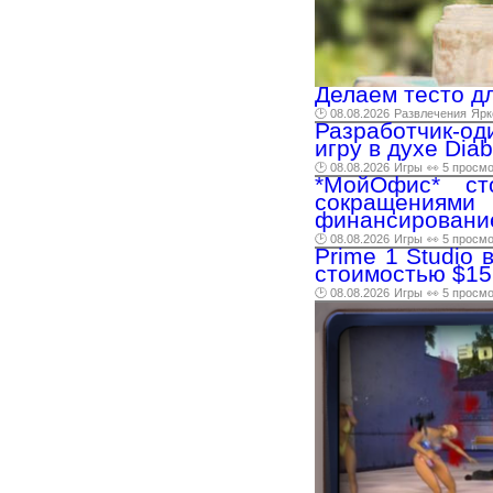
Делаем тесто д
🕑 08.08.2026
Развлечения
Ярк
Разработчик-од
игру в духе Dia
🕑 08.08.2026
Игры
👀 5 просм
*МойОфис* ст
сокращениями
финансировани
🕑 08.08.2026
Игры
👀 5 просм
Prime 1 Studio
стоимостью $15
🕑 08.08.2026
Игры
👀 5 просм