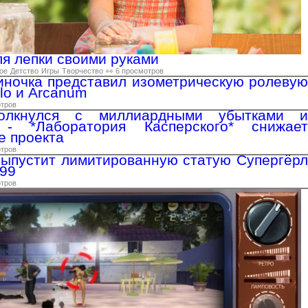
ля лепки своими руками
ое
Детство
Игры
Творчество
👀 6 просмотров
иночка представил изометрическую ролевую
blo и Arcanum
отров
олкнулся с миллиардными убытками и
 - *Лаборатория Касперского* снижает
е проекта
отров
 выпустит лимитированную статую Супергёрл
99
отров