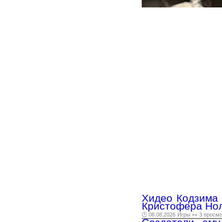
Хидео Кодзима 
Кристофера Но
🕑 08.08.2026
Игры
👀 3 просм