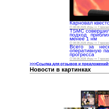
Карновал квесто
🕑 08.08.2026
Игры
👀 7 просм
TSMC совершила
подход прибли
менее 1 нм
🕑 08.08.2026
Игры
👀 7 просм
Всего за нес
оперативную па
прогресса
🕑 08.08.2026
Игры
👀 7 просм
>>>Ссылка для отзывов и предложений
Новости в картинках