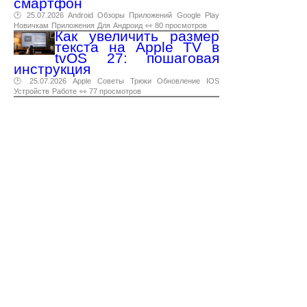
смартфон
🕑 25.07.2026
Android
Обзоры
Приложений
Google
Play
Новичкам
Приложения
Для
Андроид
👀 80 просмотров
Как увеличить размер
текста на Apple TV в
tvOS 27: пошаговая
инструкция
🕑 25.07.2026
Apple
Советы
Трюки
Обновление
IOS
Устройств
Работе
👀 77 просмотров