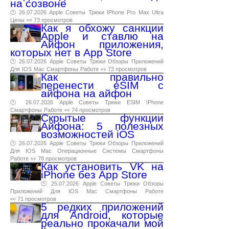
на созвоне
🕑 26.07.2026
Apple
Советы
Трюки
IPhone
Pro
Max
Ultra
Цены
👀 73 просмотров
Как я обхожу санкции
Apple и ставлю на
Айфон приложения,
которых нет в App Store
🕑 26.07.2026
Apple
Советы
Трюки
Обзоры
Приложений
Для
IOS
Mac
Смартфоны
Работе
👀 73 просмотров
Как правильно
перенести eSIM с
айфона на айфон
🕑 26.07.2026
Apple
Советы
Трюки
ESIM
IPhone
Смартфоны
Работе
👀 74 просмотров
Скрытые функции
Айфона: 5 полезных
возможностей iOS
🕑 26.07.2026
Apple
Советы
Трюки
Обзоры
Приложений
Для
IOS
Mac
Операционные
Системы
Смартфоны
Работе
👀 78 просмотров
Как установить VK на
iPhone без App Store
🕑 25.07.2026
Apple
Советы
Трюки
Обзоры
Приложений
Для
IOS
Mac
Смартфоны
Работе
👀 71 просмотров
5 редких приложений
для Android, которые
реально прокачали мой