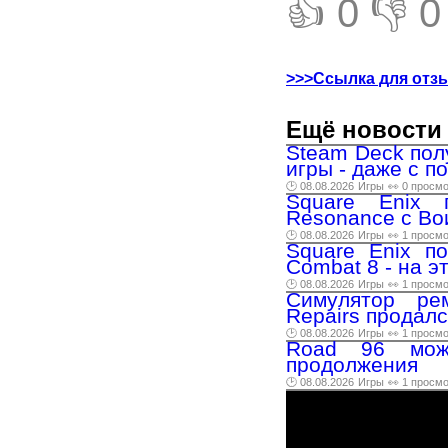
👍 0
👎 0
>>>Ссылка для отз
Ещё новости 
Steam Deck пол
игры - даже с 
🕑 08.08.2026
Игры
👀 0 просм
Square Enix 
Resonance с Во
🕑 08.08.2026
Игры
👀 1 просм
Square Enix п
Combat 8 - на э
🕑 08.08.2026
Игры
👀 1 просм
Симулятор рем
Repairs продалс
🕑 08.08.2026
Игры
👀 1 просм
Road 96 може
продолжения
🕑 08.08.2026
Игры
👀 1 просм