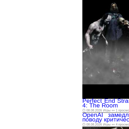
Perfect End Str
4: The Room
🕑 08.08.2026
Игры
👀 1 просм
OpenAI замедл
поводу критиче
🕑 08.08.2026
Игры
👀 4 просм