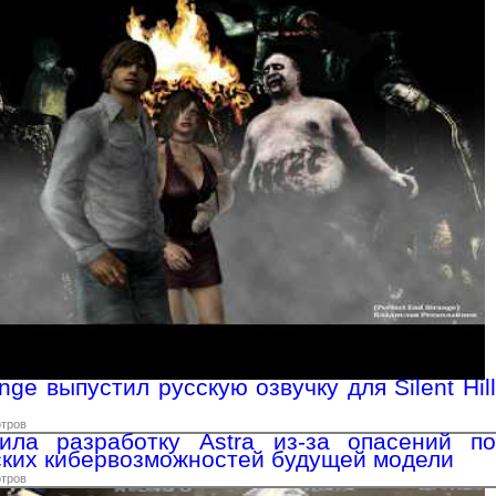
ange выпустил русскую озвучку для Silent Hill
отров
ила разработку Astra из-за опасений по
ских кибервозможностей будущей модели
отров