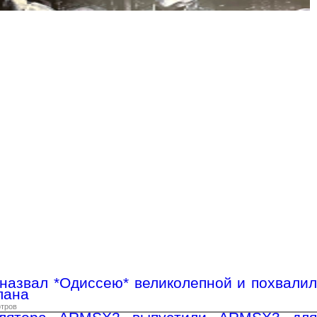
назвал *Одиссею* великолепной и похвалил
лана
отров