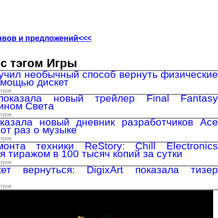
ывов и предложений<<<
с тэгом Игры
учил необычный способ вернуть физические
помощью дискет
отров
показала новый трейлер Final Fantasy
ином Света
отров
оказала новый дневник разработчиков Ace
тот раз о музыке
отров
онта техники ReStory: Chill Electronics
я тиражом в 100 тысяч копий за сутки
отров
т вернуться: DigixArt показала тизер
отров