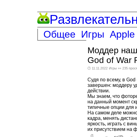
Развлекатель
Общее
Игры
Apple
Моддер наш
God of War 
🕑 11.11.2022
Игры
👀 235 про
Судя по всему, в God
завершен: моддеру уд
действии.
Мы знаем, что фотор
на данный момент ск
типичные опции для и
На самом деле можно
кадра, менять дистан
яркость, играть с ви
их присутствием на ф