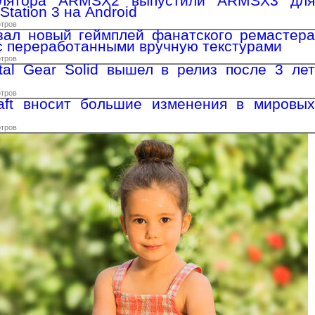
улятора ARMSX2 выпустили ARMSX3 для
Station 3 на Android
отров
зал новый геймплей фанатского ремастера
 переработанными вручную текстурами
отров
al Gear Solid вышел в релиз после 3 лет
отров
raft вносит большие изменения в мировых
отров