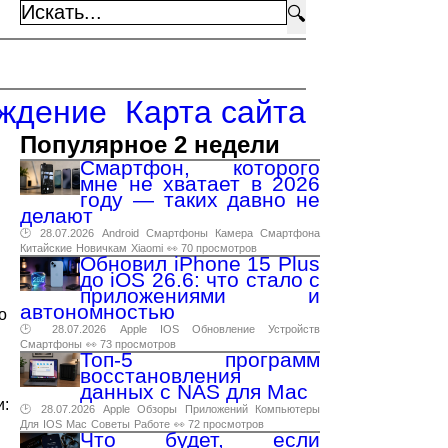
🔍
ждение
Карта сайта
Популярное 2 недели
Смартфон, которого
мне не хватает в 2026
году — таких давно не
делают
🕑 28.07.2026
Android
Смартфоны
Камера
Смартфона
Китайские
Новичкам
Xiaomi
👀 70 просмотров
Обновил iPhone 15 Plus
до iOS 26.6: что стало с
приложениями и
автономностью
о
🕑 28.07.2026
Apple
IOS
Обновление
Устройств
Смартфоны
👀 73 просмотров
Топ-5 программ
восстановления
данных с NAS для Mac
и:
🕑 28.07.2026
Apple
Обзоры
Приложений
Компьютеры
Для
IOS
Mac
Советы
Работе
👀 72 просмотров
Что будет, если