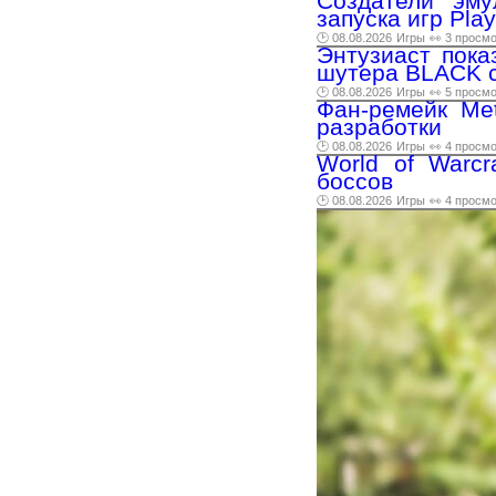
Создатели эм
запуска игр Play
🕑 08.08.2026
Игры
👀 3 просм
Энтузиаст пока
шутера BLACK с
🕑 08.08.2026
Игры
👀 5 просм
Фан-ремейк Met
разработки
🕑 08.08.2026
Игры
👀 4 просм
World of Warc
боссов
🕑 08.08.2026
Игры
👀 4 просм