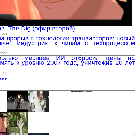
в. The Dig (эфир второй)
отров
 прорыв в технологии транзисторов: новый
жает индустрию к чипам с техпроцессом
отров
колько месяцев ИИ отбросил цены на
мять к уровню 2007 года, уничтожив 20 лет
отров
<<<