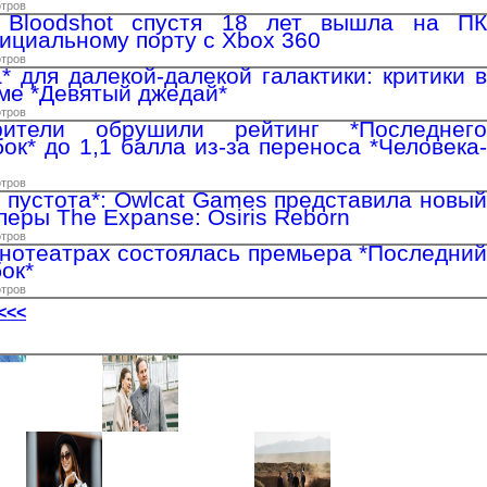
отров
 Bloodshot спустя 18 лет вышла на ПК
ициальному порту с Xbox 360
отров
* для далекой-далекой галактики: критики в
име *Девятый джедай*
отров
рители обрушили рейтинг *Последнего
ок* до 1,1 балла из-за переноса *Человека-
отров
я пустота*: Owlcat Games представила новый
еры The Expanse: Osiris Reborn
отров
инотеатрах состоялась премьера *Последний
ок*
отров
<<<