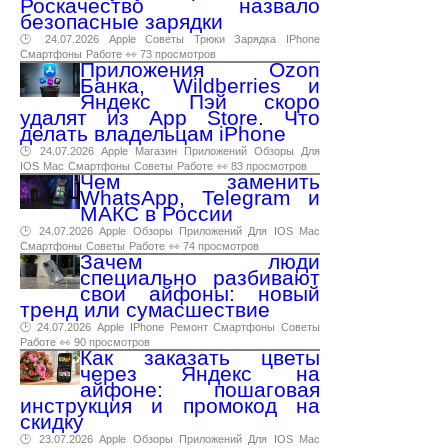
Роскачество назвало
безопасные зарядки
🕑 24.07.2026
Apple
Советы
Трюки
Зарядка
IPhone
Смартфоны
Работе
👀 73 просмотров
Приложения Ozon
Банка, Wildberries и
Яндекс Пэй скоро
удалят из App Store. Что
делать владельцам iPhone
🕑 24.07.2026
Apple
Магазин
Приложений
Обзоры
Для
IOS
Mac
Смартфоны
Советы
Работе
👀 83 просмотров
Чем заменить
WhatsApp, Telegram и
МАКС в России
🕑 24.07.2026
Apple
Обзоры
Приложений
Для
IOS
Mac
Смартфоны
Советы
Работе
👀 74 просмотров
Зачем люди
специально разбивают
свои айфоны: новый
тренд или сумасшествие
🕑 24.07.2026
Apple
IPhone
Ремонт
Смартфоны
Советы
Работе
👀 90 просмотров
Как заказать цветы
через Яндекс на
айфоне: пошаговая
инструкция и промокод на
скидку
🕑 23.07.2026
Apple
Обзоры
Приложений
Для
IOS
Mac