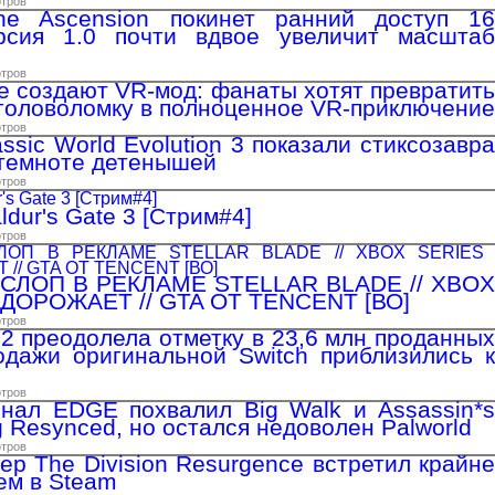
отров
The Ascension покинет ранний доступ 16
рсия 1.0 почти вдвое увеличит масштаб
отров
же создают VR-мод: фанаты хотят превратить
головоломку в полноценное VR-приключение
отров
ssic World Evolution 3 показали стиксозавра
 темноте детенышей
отров
aldur's Gate 3 [Стрим#4]
отров
ЛОП В РЕКЛАМЕ STELLAR BLADE // XBOX
ДОРОЖАЕТ // GTA ОТ TENCENT [ВО]
отров
 2 преодолела отметку в 23,6 млн проданных
одажи оригинальной Switch приблизились к
отров
нал EDGE похвалил Big Walk и Assassin*s
g Resynced, но остался недоволен Palworld
отров
р The Division Resurgence встретил крайне
ем в Steam