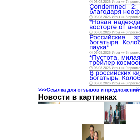
🕑 06.08.2026
Игры
👀 7 просм
Condemned 2:
благодаря неоф
🕑 06.08.2026
Игры
👀 8 просм
*Новая надежда
восторге от ан
🕑 06.08.2026
Игры
👀 6 просм
Российские з
богатыря. Колоб
паука*
🕑 06.08.2026
Игры
👀 8 просм
*Пустота, мила
трейлер космооп
🕑 06.08.2026
Игры
👀 9 просм
В российских к
богатырь. Колоб
🕑 06.08.2026
Игры
👀 8 просм
>>>Ссылка для отзывов и предложений
Новости в картинках