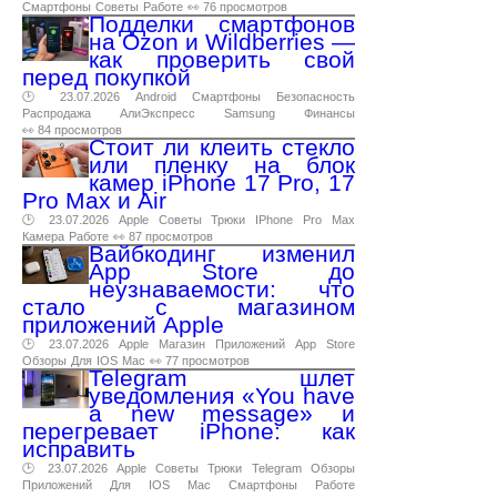
Смартфоны
Советы
Работе
👀 76 просмотров
Подделки смартфонов
на Ozon и Wildberries —
как проверить свой
перед покупкой
🕑 23.07.2026
Android
Смартфоны
Безопасность
Распродажа
АлиЭкспресс
Samsung
Финансы
👀 84 просмотров
Стоит ли клеить стекло
или пленку на блок
камер iPhone 17 Pro, 17
Pro Max и Air
🕑 23.07.2026
Apple
Советы
Трюки
IPhone
Pro
Max
Камера
Работе
👀 87 просмотров
Вайбкодинг изменил
App Store до
неузнаваемости: что
стало с магазином
приложений Apple
🕑 23.07.2026
Apple
Магазин
Приложений
App
Store
Обзоры
Для
IOS
Mac
👀 77 просмотров
Telegram шлет
уведомления «You have
a new message» и
перегревает iPhone: как
исправить
🕑 23.07.2026
Apple
Советы
Трюки
Telegram
Обзоры
Приложений
Для
IOS
Mac
Смартфоны
Работе