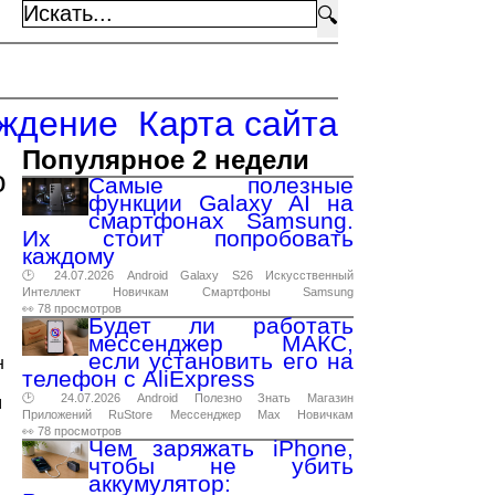
🔍
ждение
Карта сайта
Популярное 2 недели
о
Самые полезные
функции Galaxy AI на
смартфонах Samsung.
Их стоит попробовать
каждому
🕑 24.07.2026
Android
Galaxy
S26
Искусственный
Интеллект
Новичкам
Смартфоны
Samsung
👀 78 просмотров
Будет ли работать
мессенджер МАКС,
если установить его на
н
телефон с AliExpress
🕑 24.07.2026
Android
Полезно
Знать
Магазин
м
Приложений
RuStore
Мессенджер
Max
Новичкам
👀 78 просмотров
Чем заряжать iPhone,
чтобы не убить
аккумулятор: