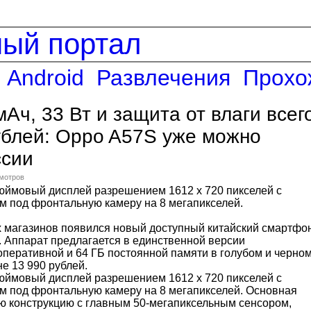
ный портал
Android
Развлечения
Прохо
мАч, 33 Вт и защита от влаги всег
ублей: Oppo A57S уже можно
ссии
смотров
дюймовый дисплей разрешением 1612 х 720 пикселей с
 под фронтальную камеру на 8 мегапикселей.
х магазинов появился новый доступный китайский смартфо
 Аппарат предлагается в единственной версии
оперативной и 64 ГБ постоянной памяти в голубом и черно
не 13 990 рублей.
дюймовый дисплей разрешением 1612 х 720 пикселей с
 под фронтальную камеру на 8 мегапикселей. Основная
ю конструкцию с главным 50-мегапиксельным сенсором,