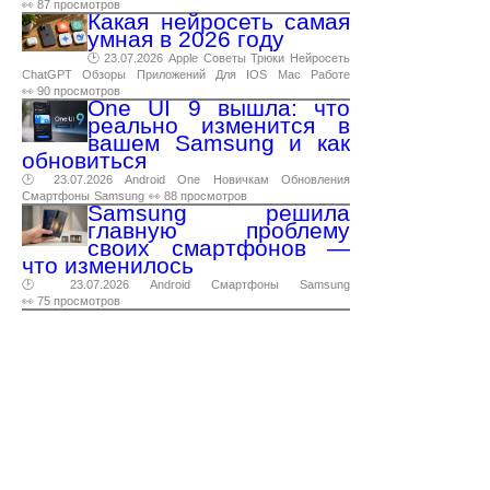
👀 87 просмотров
Какая нейросеть самая
умная в 2026 году
🕑 23.07.2026
Apple
Советы
Трюки
Нейросеть
ChatGPT
Обзоры
Приложений
Для
IOS
Mac
Работе
👀 90 просмотров
One UI 9 вышла: что
реально изменится в
вашем Samsung и как
обновиться
🕑 23.07.2026
Android
One
Новичкам
Обновления
Смартфоны
Samsung
👀 88 просмотров
Samsung решила
главную проблему
своих смартфонов —
что изменилось
🕑 23.07.2026
Android
Смартфоны
Samsung
👀 75 просмотров