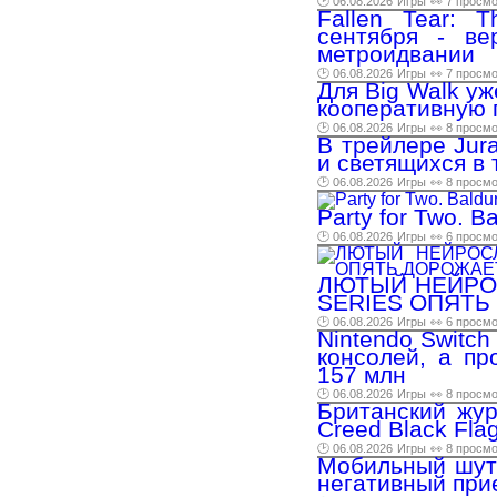
🕑 06.08.2026
Игры
👀 7 просм
Fallen Tear: 
сентября - ве
метроидвании
🕑 06.08.2026
Игры
👀 7 просм
Для Big Walk у
кооперативную 
🕑 06.08.2026
Игры
👀 8 просм
В трейлере Jura
и светящихся в
🕑 06.08.2026
Игры
👀 8 просм
Party for Two. B
🕑 06.08.2026
Игры
👀 6 просм
ЛЮТЫЙ НЕЙРОС
SERIES ОПЯТЬ 
🕑 06.08.2026
Игры
👀 6 просм
Nintendo Switch
консолей, а пр
157 млн
🕑 06.08.2026
Игры
👀 8 просм
Британский жур
Creed Black Fla
🕑 06.08.2026
Игры
👀 8 просм
Мобильный шуте
негативный при