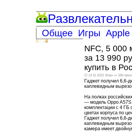
Развлекатель
Общее
Игры
Apple
NFC, 5 000 
за 13 990 р
купить в Ро
🕑 13.11.2022
Игры
👀 256 про
Гаджет получил 6,6-
каплевидным вырезом
На полках российски
— модель Oppo A57S.
комплектации с 4 ГБ 
цветах корпуса по це
Гаджет получил 6,6-
каплевидным вырезом
камера имеет двойну