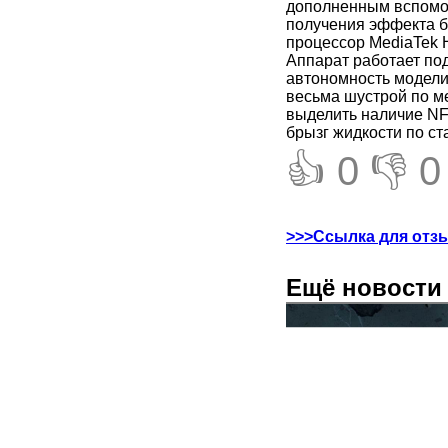
дополненным вспомо
получения эффекта б
процессор MediaTek H
Аппарат работает по
автономность модели
весьма шустрой по ме
выделить наличие NF
брызг жидкости по ст
👍 0
👎 0
>>>Ссылка для отз
Ещё новости 