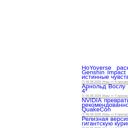
HoYoverse ра
Genshin Impact
истинные чувст
🕑 06.08.2026
Игры
👀 6 просм
Арнольд Вослу 
4*
🕑 06.08.2026
Игры
👀 5 просм
NVIDIA преврат
рекомендованн
QuakeCon
🕑 06.08.2026
Игры
👀 6 просм
Релизная версия
гигантскую кури