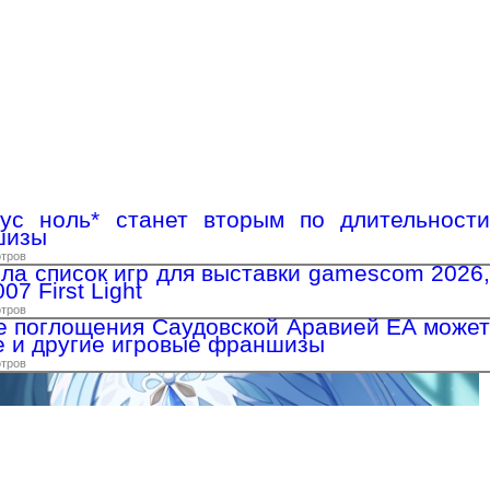
нус ноль* станет вторым по длительности
шизы
отров
ыла список игр для выставки gamescom 2026,
7 First Light
отров
е поглощения Саудовской Аравией EA может
e и другие игровые франшизы
отров