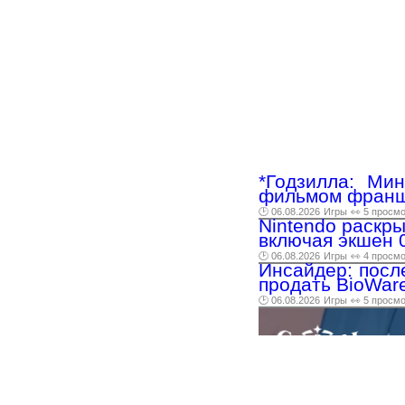
*Годзилла: Ми
фильмом фран
🕑 06.08.2026
Игры
👀 5 просм
Nintendo раскр
включая экшен 00
🕑 06.08.2026
Игры
👀 4 просм
Инсайдер: посл
продать BioWar
🕑 06.08.2026
Игры
👀 5 просм