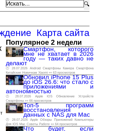
🔍
ждение
Карта сайта
Популярное 2 недели
к
Смартфон, которого
мне не хватает в 2026
году — таких давно не
делают
🕑 28.07.2026
Android
Смартфоны
Камера
Смартфона
Китайские
Новичкам
Xiaomi
👀 63 просмотров
Обновил iPhone 15 Plus
до iOS 26.6: что стало с
приложениями и
автономностью
🕑 28.07.2026
Apple
IOS
Обновление
Устройств
Смартфоны
👀 66 просмотров
Топ-5 программ
восстановления
т
данных с NAS для Mac
🕑 28.07.2026
Apple
Обзоры
Приложений
Компьютеры
Для
IOS
Mac
Советы
Работе
👀 64 просмотров
Что будет, если