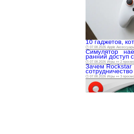
10 гаджетов, ко
🕑 07.08.2026
Apple
Аксессуар
Симулятор нае
ранний доступ с
🕑 07.08.2026
Игры
👀 2 просм
Зачем Rockstar 
сотрудничество
🕑 07.08.2026
Игры
👀 3 просм