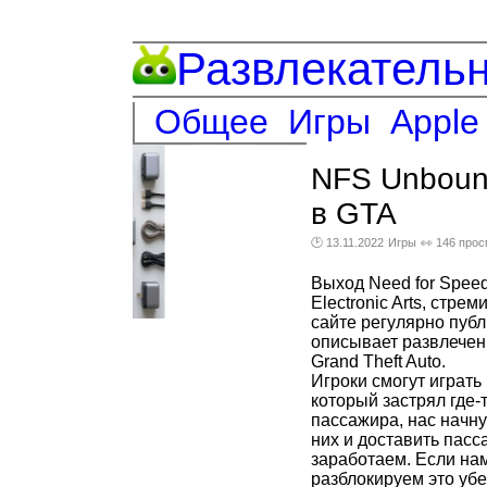
Развлекатель
Общее
Игры
Apple
NFS Unbound
в GTA
🕑 13.11.2022
Игры
👀 146 про
Выход Need for Speed
Electronic Arts, стр
сайте регулярно пуб
описывает развлечен
Grand Theft Auto.
Игроки смогут играть
который застрял где-
пассажира, нас начн
них и доставить пасс
заработаем. Если нам
разблокируем это уб