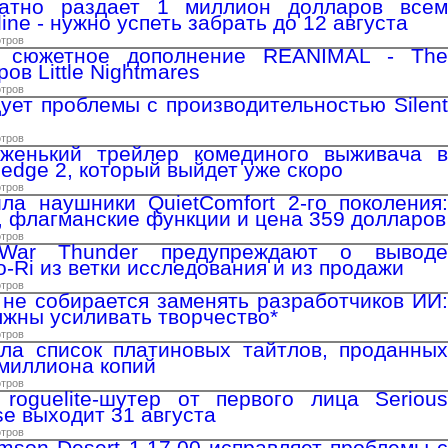
латно раздает 1 миллион долларов всем
ine - нужно успеть забрать до 12 августа
отров
 сюжетное дополнение REANIMAL - The
ров Little Nightmares
отров
ует проблемы с производительностью Silent
отров
женький трейлер комединого выживача в
hedge 2, который выйдет уже скоро
отров
ла наушники QuietComfort 2-го поколения:
 флагманские функции и цена 359 долларов
отров
 War Thunder предупреждают о выводе
-Ri из ветки исследования и из продажи
отров
 не собирается заменять разработчиков ИИ:
лжны усиливать творчество*
отров
ла список платиновых тайтлов, проданных
миллиона копий
отров
roguelite-шутер от первого лица Serious
se выходит 31 августа
отров
mson Desert 1.17.00 исправляет проблемы с