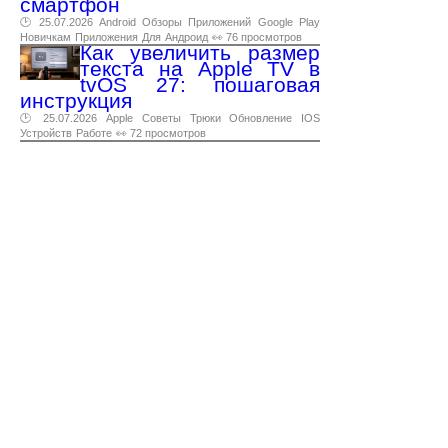
смартфон
🕑 25.07.2026
Android
Обзоры
Приложений
Google
Play
Новичкам
Приложения
Для
Андроид
👀 76 просмотров
Как увеличить размер
текста на Apple TV в
tvOS 27: пошаговая
инструкция
🕑 25.07.2026
Apple
Советы
Трюки
Обновление
IOS
Устройств
Работе
👀 72 просмотров