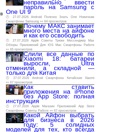
неправильно ввести
пароль на Samsung с
One UI 9
 в
🕑 27.07.2026
Android
Полезно
Знать
One
Новичкам
Смартфоны
Samsung
👀 64 просмотров
Почему МАКС занимает
много места на айфоне
и как его освободить
🕑 27.07.2026
Apple
Советы
Трюки
Мессенджер
Max
Обзоры
Приложений
Для
IOS
Mac
Смартфоны
Работе
👀 65 просмотров
Слили все данные по
Xiaomi 18: батареи
выросли, Ultra
отменили, а складной —
только для Китая
🕑 27.07.2026
Android
Смартфоны
Китайские
Xiaomi
👀 67 просмотров
Как ставить
приложения на iPhone
без App Store: полная
инструкция
🕑 27.07.2026
Apple
Магазин
Приложений
App
Store
Смартфоны
Советы
Работе
👀 67 просмотров
Какой Айфон выбрать
для бизнеса в 2026
году: 5 солидных
моделей для тех, кто всегда