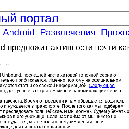
ный портал
Android
Развлечения
Прохо
 предложит активности почти ка
смотров
 Unbound, последней части хитовой гоночной серии от
емительно приближается. Именно поэтому на официальном
ликуются статьи со свежей информацией.
Следующая
ия, доступные в открытом мире и напоминающие серию
 в таксиста. Время от времени к нам обращается водитель,
то и нуждается в транспорте. После того как мы подберем
ут преследовать полицейские, и мы должны будем убежать о
ажира в его убежище. Если нас поймают, мы ничего не
 это удастся, мы не только получим деньги, но и
ежище для нашего использования.