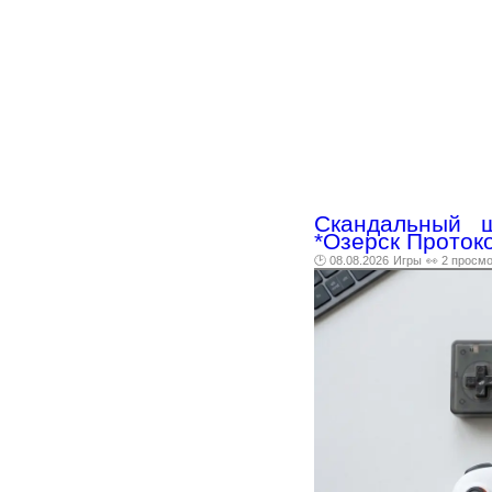
Скандальный ш
*Озерск Протоко
🕑 08.08.2026
Игры
👀 2 просм