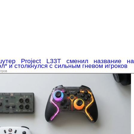
утер Project L33T сменил название на
л* и столкнулся с сильным гневом игроков
отров