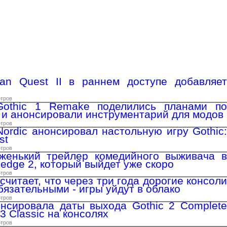
tan Quest II в раннем доступе добавляет
отров
Gothic 1 Remake поделились планами по
 и анонсировали инструментарий для модов
отров
ordic анонсировал настольную игру Gothic:
st
отров
женький трейлер комедийного выживача в
hedge 2, который выйдет уже скоро
отров
считает, что через три года дорогие консоли
бязательными - игры уйдут в облако
отров
нсировала даты выхода Gothic 2 Complete
 3 Classic на консолях
отров