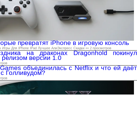
торые превратят iPhone в игровую консоль
ы
Игры
Для
IPhone
IPad
Лучшее
АлиЭкспресс
Скидки
👀 2 просмотров
здника на драконах Dragonhold покинул
 релизом версии 1.0
отров
Games объединилась с Netflix и что ей даёт
 с Голливудом?
отров