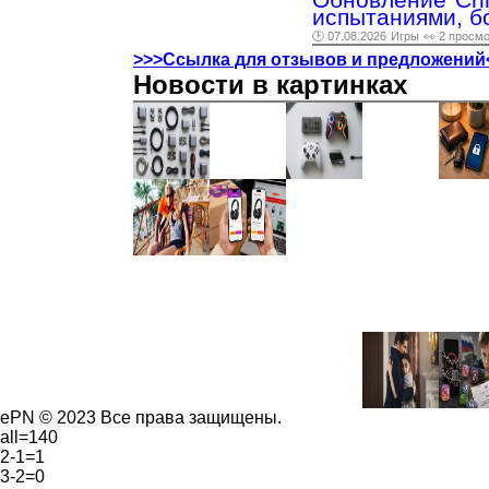
испытаниями, б
🕑 07.08.2026
Игры
👀 2 просм
>>>Ссылка для отзывов и предложений
Новости в картинках
ePN © 2023 Все права защищены.
all=140
2-1=1
3-2=0