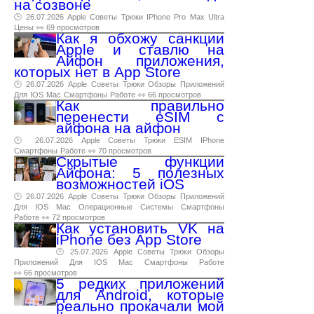
на созвоне
🕑 26.07.2026
Apple
Советы
Трюки
IPhone
Pro
Max
Ultra
Цены
👀 69 просмотров
Как я обхожу санкции
Apple и ставлю на
Айфон приложения,
которых нет в App Store
🕑 26.07.2026
Apple
Советы
Трюки
Обзоры
Приложений
Для
IOS
Mac
Смартфоны
Работе
👀 66 просмотров
Как правильно
перенести eSIM с
айфона на айфон
🕑 26.07.2026
Apple
Советы
Трюки
ESIM
IPhone
Смартфоны
Работе
👀 70 просмотров
Скрытые функции
Айфона: 5 полезных
возможностей iOS
🕑 26.07.2026
Apple
Советы
Трюки
Обзоры
Приложений
Для
IOS
Mac
Операционные
Системы
Смартфоны
Работе
👀 72 просмотров
Как установить VK на
iPhone без App Store
🕑 25.07.2026
Apple
Советы
Трюки
Обзоры
Приложений
Для
IOS
Mac
Смартфоны
Работе
👀 66 просмотров
5 редких приложений
для Android, которые
реально прокачали мой