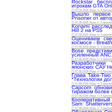
Rockstar бесп
игрокам GTA Onl
🕑 07.08.2026
Игры
👀 3 просм
Вышло первое
Prisoner от авто
🕑 07.08.2026
Игры
👀 2 просм
Konami расслед
Hill 2 на PS5
🕑 07.08.2026
Игры
👀 3 просм
Оцениваем све
космосе - Breat
🕑 07.08.2026
Игры
👀 3 просм
Bose представи
усиленный ANC,
🕑 07.08.2026
Игры
👀 3 просм
Разработчики
японских САУ Ho
🕑 07.08.2026
Игры
👀 3 просм
Глава Take-Two
*Технологии до
🕑 07.08.2026
Игры
👀 5 просм
Capcom обнови
тиражом более 
🕑 07.08.2026
Игры
👀 4 просм
Кооперативный 
Sam: Shatterver
🕑 07.08.2026
Игры
👀 4 просм
Обновление Cri