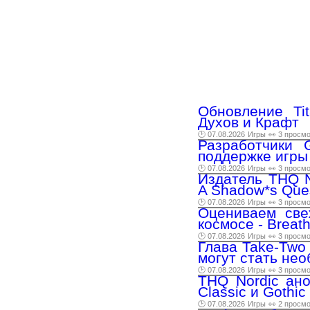
Обновление Ti
Духов и Крафт
🕑 07.08.2026
Игры
👀 3 просм
Разработчики 
поддержке игры
🕑 07.08.2026
Игры
👀 3 просм
Издатель THQ N
A Shadow*s Que
🕑 07.08.2026
Игры
👀 3 просм
Оцениваем све
космосе - Breat
🕑 07.08.2026
Игры
👀 3 просм
Глава Take-Two 
могут стать нео
🕑 07.08.2026
Игры
👀 3 просм
THQ Nordic ано
Classic и Gothic
🕑 07.08.2026
Игры
👀 2 просм