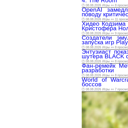
4: The Room
🕑 08.08.2026
Игры
👀 8 просм
OpenAI замедл
поводу критиче
🕑 08.08.2026
Игры
👀 11 прос
Хидео Кодзима 
Кристофера Но
🕑 08.08.2026
Игры
👀 9 просм
Создатели эм
запуска игр Play
🕑 08.08.2026
Игры
👀 8 просм
Энтузиаст пока
шутера BLACK с
🕑 08.08.2026
Игры
👀 8 просм
Фан-ремейк Met
разработки
🕑 08.08.2026
Игры
👀 8 просм
World of Warc
боссов
🕑 08.08.2026
Игры
👀 7 просм