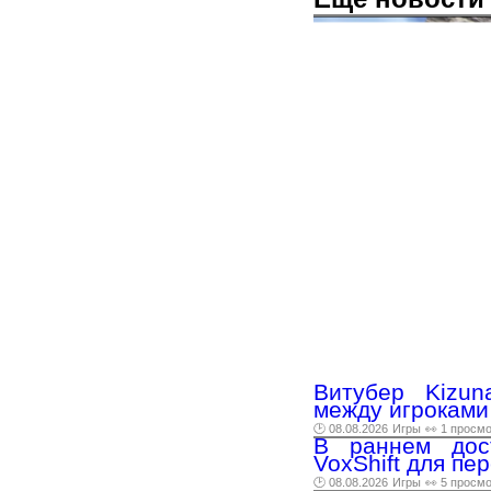
Витубер Kizun
между игроками 
🕑 08.08.2026
Игры
👀 1 просм
В раннем дос
VoxShift для пе
🕑 08.08.2026
Игры
👀 5 просм