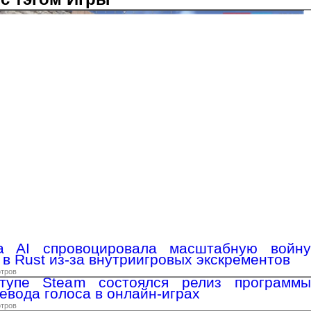
a AI спровоцировала масштабную войну
в Rust из-за внутриигровых экскрементов
отров
тупе Steam состоялся релиз программы
ревода голоса в онлайн-играх
отров