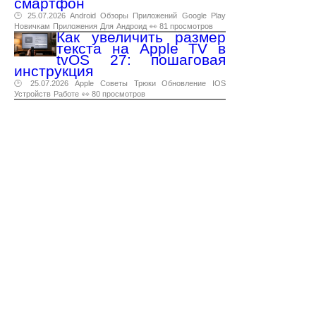
смартфон
🕑 25.07.2026
Android
Обзоры
Приложений
Google
Play
Новичкам
Приложения
Для
Андроид
👀 81 просмотров
Как увеличить размер
текста на Apple TV в
tvOS 27: пошаговая
инструкция
🕑 25.07.2026
Apple
Советы
Трюки
Обновление
IOS
Устройств
Работе
👀 80 просмотров