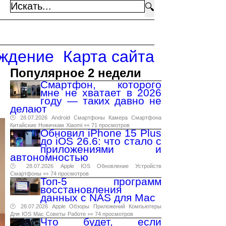
🔍
ждение
Карта сайта
Популярное 2 недели
Смартфон, которого
мне не хватает в 2026
году — таких давно не
делают
🕑 28.07.2026
Android
Смартфоны
Камера
Смартфона
Китайские
Новичкам
Xiaomi
👀 71 просмотров
Обновил iPhone 15 Plus
до iOS 26.6: что стало с
приложениями и
автономностью
🕑 28.07.2026
Apple
IOS
Обновление
Устройств
Смартфоны
👀 74 просмотров
Топ-5 программ
восстановления
данных с NAS для Mac
🕑 28.07.2026
Apple
Обзоры
Приложений
Компьютеры
Для
IOS
Mac
Советы
Работе
👀 74 просмотров
Что будет, если