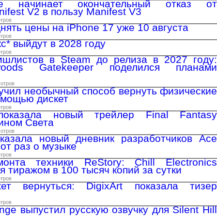
ge начинает окончательный отказ от
fest V2 в пользу Manifest V3
отров
нять цены на iPhone 17 уже 10 августа
отров
с* выйдут в 2028 году
отров
ишлистов в Steam до релиза в 2027 году:
woods Gatekeeper поделился планами
мотров
учил необычный способ вернуть физические
помощью дискет
отров
показала новый трейлер Final Fantasy
ином Света
мотров
оказала новый дневник разработчиков Ace
тот раз о музыке
отров
онта техники ReStory: Chill Electronics
я тиражом в 100 тысяч копий за сутки
отров
т вернуться: DigixArt показала тизер
отров
ange выпустил русскую озвучку для Silent Hill