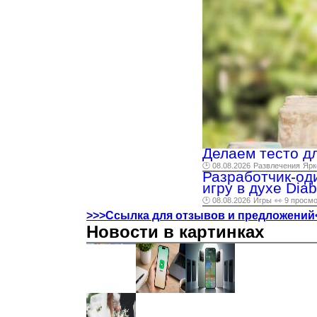
Делаем тесто д
🕑 08.08.2026
Развлечения
Ярк
Разработчик-од
игру в духе Dia
🕑 08.08.2026
Игры
👀 9 просм
>>>Ссылка для отзывов и предложений
Новости в картинках