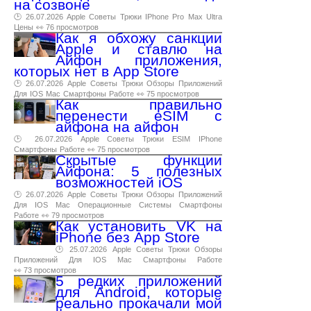
на созвоне
🕑 26.07.2026
Apple
Советы
Трюки
IPhone
Pro
Max
Ultra
Цены
👀 76 просмотров
Как я обхожу санкции
Apple и ставлю на
Айфон приложения,
которых нет в App Store
🕑 26.07.2026
Apple
Советы
Трюки
Обзоры
Приложений
Для
IOS
Mac
Смартфоны
Работе
👀 75 просмотров
Как правильно
перенести eSIM с
айфона на айфон
🕑 26.07.2026
Apple
Советы
Трюки
ESIM
IPhone
Смартфоны
Работе
👀 75 просмотров
Скрытые функции
Айфона: 5 полезных
возможностей iOS
🕑 26.07.2026
Apple
Советы
Трюки
Обзоры
Приложений
Для
IOS
Mac
Операционные
Системы
Смартфоны
Работе
👀 79 просмотров
Как установить VK на
iPhone без App Store
🕑 25.07.2026
Apple
Советы
Трюки
Обзоры
Приложений
Для
IOS
Mac
Смартфоны
Работе
👀 73 просмотров
5 редких приложений
для Android, которые
реально прокачали мой