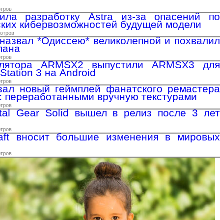
отров
ила разработку Astra из-за опасений по
ских кибервозможностей будущей модели
мотров
назвал *Одиссею* великолепной и похвалил
лана
отров
улятора ARMSX2 выпустили ARMSX3 для
Station 3 на Android
отров
зал новый геймплей фанатского ремастера
 переработанными вручную текстурами
отров
al Gear Solid вышел в релиз после 3 лет
отров
raft вносит большие изменения в мировых
отров