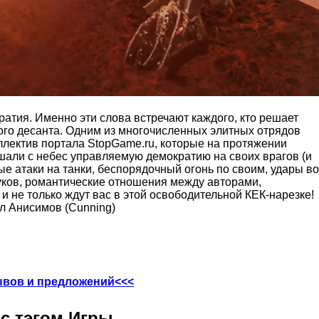
атия. Именно эти слова встречают каждого, кто решает
кого десанта. Одним из многочисленных элитных отрядов
ллектив портала StopGame.ru, которые на протяжении
шали с небес управляемую демократию на своих врагов (и
ые атаки на танки, беспорядочный огонь по своим, удары во
ков, романтические отношения между авторами,
 не только ждут вас в этой освободительной КЕК-нарезке!
л Анисимов (Cunning)
ывов и предложений<<<
с тэгом Игры