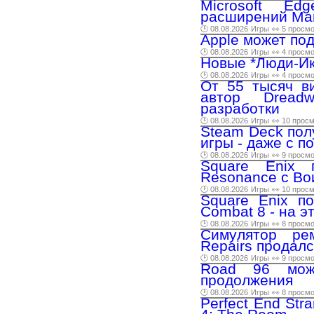
Microsoft Ed
расширений Mani
🕑 08.08.2026
Игры
👀 5 просм
Apple может под
🕑 08.08.2026
Игры
👀 4 просм
Новые *Люди-Ик
🕑 08.08.2026
Игры
👀 4 просм
От 55 тысяч в
автор Dread
разработки
🕑 08.08.2026
Игры
👀 10 прос
Steam Deck пол
игры - даже с 
🕑 08.08.2026
Игры
👀 9 просм
Square Enix 
Resonance с Во
🕑 08.08.2026
Игры
👀 10 прос
Square Enix п
Combat 8 - на э
🕑 08.08.2026
Игры
👀 8 просм
Симулятор рем
Repairs продалс
🕑 08.08.2026
Игры
👀 9 просм
Road 96 може
продолжения
🕑 08.08.2026
Игры
👀 8 просм
Perfect End Str