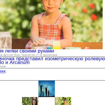
ля лепки своими руками
ое
Детство
Игры
Творчество
👀 10 просмотров
иночка представил изометрическую ролевую
blo и Arcanum
отров
<<<