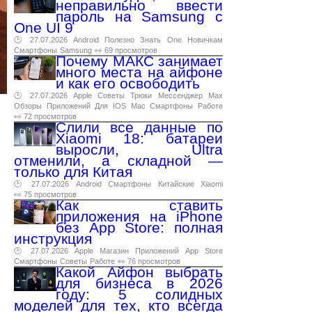
неправильно ввести
пароль на Samsung с
One UI 9
🕑 27.07.2026
Android
Полезно
Знать
One
Новичкам
Смартфоны
Samsung
👀 69 просмотров
Почему МАКС занимает
много места на айфоне
и как его освободить
🕑 27.07.2026
Apple
Советы
Трюки
Мессенджер
Max
Обзоры
Приложений
Для
IOS
Mac
Смартфоны
Работе
👀 72 просмотров
Слили все данные по
Xiaomi 18: батареи
выросли, Ultra
отменили, а складной —
только для Китая
🕑 27.07.2026
Android
Смартфоны
Китайские
Xiaomi
👀 75 просмотров
Как ставить
приложения на iPhone
без App Store: полная
инструкция
🕑 27.07.2026
Apple
Магазин
Приложений
App
Store
Смартфоны
Советы
Работе
👀 76 просмотров
Какой Айфон выбрать
для бизнеса в 2026
году: 5 солидных
моделей для тех, кто всегда