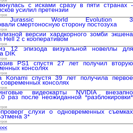
отров
олкнулась с исками сразу в пяти странах -
исков усилил претензии
отров
ки Jurassic World Evolution 3
вали смертоносную сторону постозуха
отров
елизной версии хардкорного зомби экшена
 Hell 2 с кооперативом
отров
из 12 эпизода визуальной новеллы для
a DIK
отров
юзив PS1 спустя 27 лет получил вторую
менных консолях
отров
а Konami спустя 39 лет получила первое
 современных консолях
отров
инговые видеокарты NVIDIA внезапно
0 раз после неожиданной *разблокировки*
отров
проверг слухи о одновременных съемках
Бэтмена 3*
отров
<<<