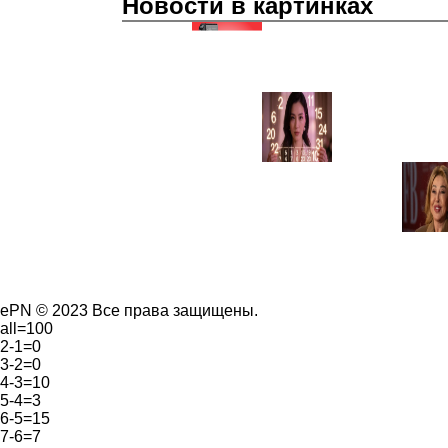
Новости в картинках
ePN © 2023 Все права защищены.
all=100
2-1=0
3-2=0
4-3=10
5-4=3
6-5=15
7-6=7