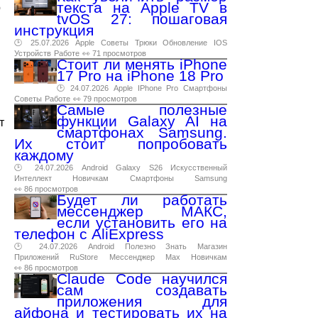
текста на Apple TV в
р
tvOS 27: пошаговая
инструкция
🕑 25.07.2026
Apple
Советы
Трюки
Обновление
IOS
Устройств
Работе
👀 71 просмотров
Стоит ли менять iPhone
17 Pro на iPhone 18 Pro
🕑 24.07.2026
Apple
IPhone
Pro
Смартфоны
Советы
Работе
👀 79 просмотров
Самые полезные
функции Galaxy AI на
т
смартфонах Samsung.
Их стоит попробовать
каждому
🕑 24.07.2026
Android
Galaxy
S26
Искусственный
Интеллект
Новичкам
Смартфоны
Samsung
👀 86 просмотров
Будет ли работать
мессенджер МАКС,
если установить его на
телефон с AliExpress
🕑 24.07.2026
Android
Полезно
Знать
Магазин
Приложений
RuStore
Мессенджер
Max
Новичкам
👀 86 просмотров
Claude Code научился
сам создавать
приложения для
айфона и тестировать их на