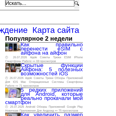
🔍
ждение
Карта сайта
Популярное 2 недели
Как правильно
перенести eSIM с
айфона на айфон
🕑 26.07.2026
Apple
Советы
Трюки
ESIM
IPhone
Смартфоны
Работе
👀 69 просмотров
Скрытые функции
Айфона: 5 полезных
возможностей iOS
🕑 26.07.2026
Apple
Советы
Трюки
Обзоры
Приложений
Для
IOS
Mac
Операционные
Системы
Смартфоны
Работе
👀 71 просмотров
5 редких приложений
для Android, которые
реально прокачали мой
смартфон
🕑 25.07.2026
Android
Обзоры
Приложений
Google
Play
Новичкам
Приложения
Для
Андроид
👀 75 просмотров
Как увеличить размер