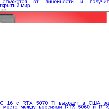
ткажется от линейности и получит
ткрытый мир
отров
 16 с RTX 5070 Ti выходит в США за
яв место между версиями RTX 5060 и RTX