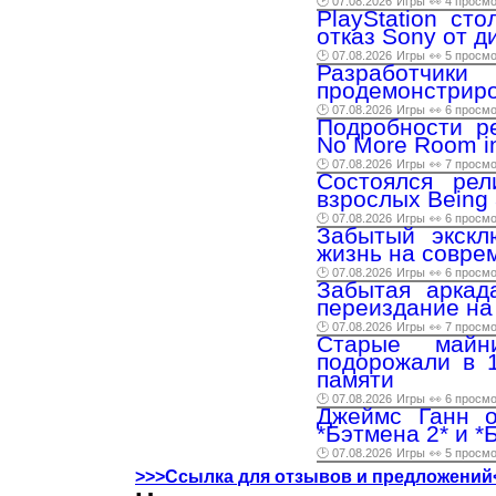
🕑 07.08.2026
Игры
👀 4 просм
PlayStation ст
отказ Sony от д
🕑 07.08.2026
Игры
👀 5 просм
Разработчи
продемонстриро
🕑 07.08.2026
Игры
👀 6 просм
Подробности р
No More Room in
🕑 07.08.2026
Игры
👀 7 просм
Состоялся рел
взрослых Being 
🕑 07.08.2026
Игры
👀 6 просм
Забытый экскл
жизнь на совре
🕑 07.08.2026
Игры
👀 6 просм
Забытая аркад
переиздание на
🕑 07.08.2026
Игры
👀 7 просм
Старые майн
подорожали в 1
памяти
🕑 07.08.2026
Игры
👀 6 просм
Джеймс Ганн о
*Бэтмена 2* и *
🕑 07.08.2026
Игры
👀 5 просм
>>>Ссылка для отзывов и предложений