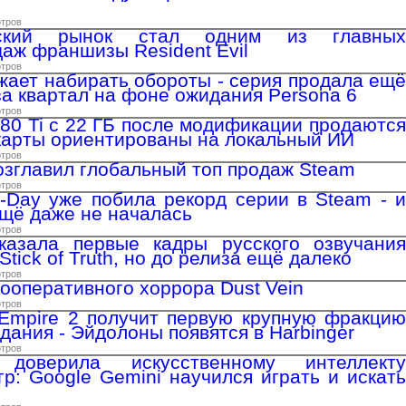
отров
нский рынок стал одним из главных
даж франшизы Resident Evil
отров
жает набирать обороты - серия продала ещё
за квартал на фоне ожидания Persona 6
отров
80 Ti с 22 ГБ после модификации продаются
окарты ориентированы на локальный ИИ
отров
озглавил глобальный топ продаж Steam
отров
E-Day уже побила рекорд серии в Steam - и
ещё даже не началась
отров
казала первые кадры русского озвучания
Stick of Truth, но до релиза ещё далеко
отров
кооперативного хоррора Dust Vein
отров
r Empire 2 получит первую крупную фракцию
дания - Эйдолоны появятся в Harbinger
отров
доверила искусственному интеллекту
гр: Google Gemini научился играть и искать