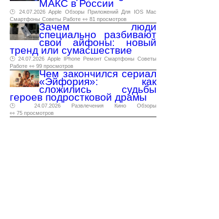
МАКС в России
🕑 24.07.2026
Apple
Обзоры
Приложений
Для
IOS
Mac
Смартфоны
Советы
Работе
👀 81 просмотров
Зачем люди
специально разбивают
свои айфоны: новый
тренд или сумасшествие
🕑 24.07.2026
Apple
IPhone
Ремонт
Смартфоны
Советы
Работе
👀 99 просмотров
Чем закончился сериал
«Эйфория»: как
сложились судьбы
героев подростковой драмы
🕑 24.07.2026
Развлечения
Кино
Обзоры
👀 75 просмотров