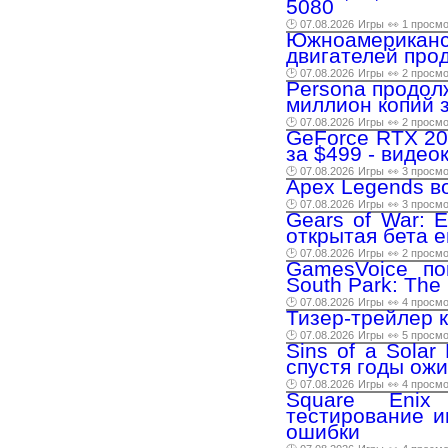
5080
🕑 07.08.2026
Игры
👀 1 просм
Южноамерика
двигателей про
🕑 07.08.2026
Игры
👀 2 просм
Persona продол
миллион копий 
🕑 07.08.2026
Игры
👀 2 просм
GeForce RTX 20
за $499 - виде
🕑 07.08.2026
Игры
👀 3 просм
Apex Legends в
🕑 07.08.2026
Игры
👀 3 просм
Gears of War: 
открытая бета 
🕑 07.08.2026
Игры
👀 2 просм
GamesVoice по
South Park: The 
🕑 07.08.2026
Игры
👀 4 просм
Тизер-трейлер 
🕑 07.08.2026
Игры
👀 5 просм
Sins of a Sola
спустя годы ожи
🕑 07.08.2026
Игры
👀 4 просм
Square Enix 
тестирование и
ошибки