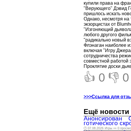
купили права на фран
"Верующего" Дэвид Го
пришлось искать ново
Однако, несмотря на т
экзорцистах от Blumh
"Изгоняющий дьявола
любого другого филь
"радикально новый в
Флэнаган наиболее и
включая "Игру Джера
сотрудничества режи
совместной работой э
Проклятие доски дьяв
👍 0
👎 0
>>>Ссылка для отз
Ещё новости 
Анонсирован C
готического скр
🕑 07.08.2026
Игры
👀 0 просм