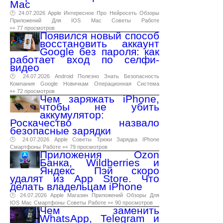
Mac
🕑 24.07.2026
Apple
Интересное
Про
Нейросеть
Обзоры
Приложений
Для
IOS
Mac
Советы
Работе
👀 77 просмотров
Появился новый способ
восстановить аккаунт
Google без пароля: как
работает вход по селфи-
видео
🕑 24.07.2026
Android
Полезно
Знать
Безопасность
Компания
Google
Новичкам
Операционная
Система
👀 72 просмотров
Чем заряжать iPhone,
чтобы не убить
аккумулятор:
Роскачество назвало
безопасные зарядки
🕑 24.07.2026
Apple
Советы
Трюки
Зарядка
IPhone
Смартфоны
Работе
👀 79 просмотров
Приложения Ozon
Банка, Wildberries и
Яндекс Пэй скоро
удалят из App Store. Что
делать владельцам iPhone
🕑 24.07.2026
Apple
Магазин
Приложений
Обзоры
Для
IOS
Mac
Смартфоны
Советы
Работе
👀 90 просмотров
Чем заменить
WhatsApp, Telegram и