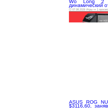
Wo Long 2 о
динамический о
🕑 07.08.2026
Игры
👀 1 просм
ASUS ROG NUC
$3116,60, зан