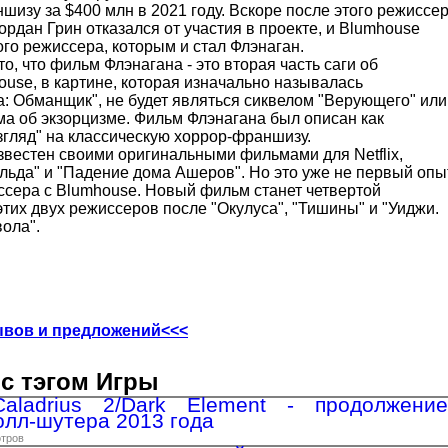
шизу за $400 млн в 2021 году. Вскоре после этого режиссе
рдан Грин отказался от участия в проекте, и Blumhouse
го режиссера, которым и стал Флэнаган.
о, что фильм Флэнагана - это вторая часть саги об
ouse, в картине, которая изначально называлась
: Обманщик", не будет являться сиквелом "Верующего" или
ма об экзорцизме. Фильм Флэнагана был описан как
згляд" на классическую хоррор-франшизу.
звестен своими оригинальными фильмами для Netflix,
льда" и "Падение дома Ашеров". Но это уже не первый опы
ссера с Blumhouse. Новый фильм станет четвертой
тих двух режиссеров после "Окулуса", "Тишины" и "Уиджи.
ола".
ывов и предложений<<<
с тэгом Игры
aladrius 2/Dark Element - продолжение
олл-шутера 2013 года
отров