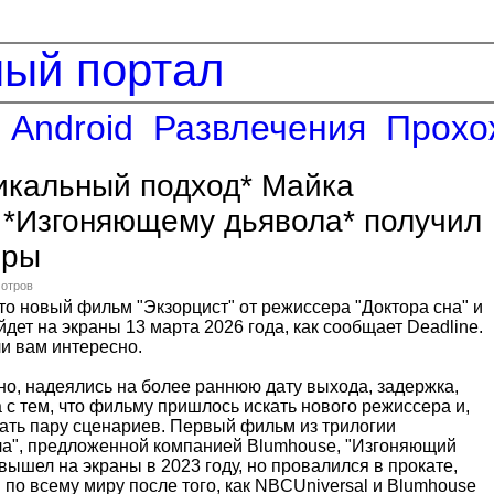
ный портал
Android
Развлечения
Прохо
икальный подход* Майка
 *Изгоняющему дьявола* получил
еры
мотров
что новый фильм "Экзорцист" от режиссера "Доктора сна" и
дет на экраны 13 марта 2026 года, как сообщает Deadline.
ли вам интересно.
но, надеялись на более раннюю дату выхода, задержка,
а с тем, что фильму пришлось искать нового режиссера и,
ать пару сценариев. Первый фильм из трилогии
а", предложенной компанией Blumhouse, "Изгоняющий
ышел на экраны в 2023 году, но провалился в прокате,
 по всему миру после того, как NBCUniversal и Blumhouse