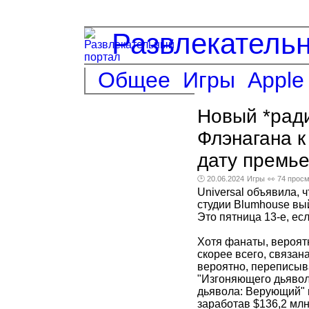
Развлекатель
Общее
Игры
Apple
Новый *рад
Флэнагана к
дату премь
🕑 20.06.2024
Игры
👀 74 прос
Universal объявила, 
студии Blumhouse вый
Это пятница 13-е, ес
Хотя фанаты, вероят
скорее всего, связан
вероятно, переписыв
"Изгоняющего дьявол
дьявола: Верующий" в
заработав $136,2 млн