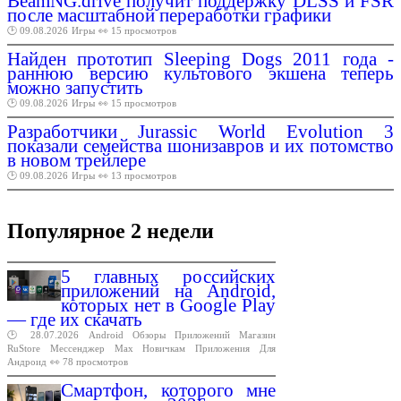
BeamNG.drive получит поддержку DLSS и FSR
после масштабной переработки графики
🕑 09.08.2026
Игры
👀 15 просмотров
Найден прототип Sleeping Dogs 2011 года -
раннюю версию культового экшена теперь
можно запустить
🕑 09.08.2026
Игры
👀 15 просмотров
Разработчики Jurassic World Evolution 3
показали семейства шонизавров и их потомство
в новом трейлере
🕑 09.08.2026
Игры
👀 13 просмотров
Популярное 2 недели
5 главных российских
приложений на Android,
которых нет в Google Play
— где их скачать
🕑 28.07.2026
Android
Обзоры
Приложений
Магазин
RuStore
Мессенджер
Max
Новичкам
Приложения
Для
Андроид
👀 78 просмотров
Смартфон, которого мне