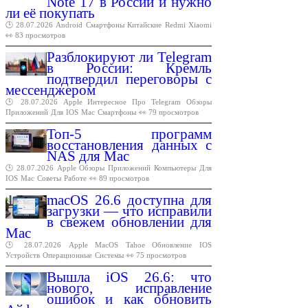
Note 17 в России и нужно
ли её покупать
🕑 28.07.2026
Android
Смартфоны
Китайские
Redmi
Xiaomi
👀 83 просмотров
Разблокируют ли Telegram
в России: Кремль
подтвердил переговоры с
мессенджером
🕑 28.07.2026
Apple
Интересное
Про
Telegram
Обзоры
Приложений
Для
IOS
Mac
Смартфоны
👀 79 просмотров
Топ-5 программ
восстановления данных с
NAS для Mac
🕑 28.07.2026
Apple
Обзоры
Приложений
Компьютеры
Для
IOS
Mac
Советы
Работе
👀 89 просмотров
macOS 26.6 доступна для
загрузки — что исправили
в свежем обновлении для
Mac
🕑 28.07.2026
Apple
MacOS
Tahoe
Обновление
IOS
Устройств
Операционные
Системы
👀 75 просмотров
Вышла iOS 26.6: что
нового, исправление
ошибок и как обновить