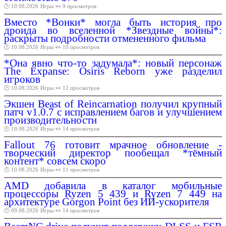
🕑 10.08.2026
Игры
👀 9 просмотров
Вместо *Вонки* могла быть история про
дроида во вселенной *Звездные войны*:
раскрыты подробности отмененного фильма
🕑 10.08.2026
Игры
👀 10 просмотров
*Она явно что-то задумала*: новый персонаж
The Expanse: Osiris Reborn уже разделил
игроков
🕑 10.08.2026
Игры
👀 12 просмотров
Экшен Beast of Reincarnation получил крупный
патч v1.0.7 с исправлением багов и улучшением
производительности
🕑 10.08.2026
Игры
👀 14 просмотров
Fallout 76 готовит мрачное обновление -
творческий директор пообещал *тёмный
контент* совсем скоро
🕑 10.08.2026
Игры
👀 11 просмотров
AMD добавила в каталог мобильные
процессоры Ryzen 5 439 и Ryzen 7 449 на
архитектуре Gorgon Point без ИИ-ускорителя
🕑 09.08.2026
Игры
👀 14 просмотров