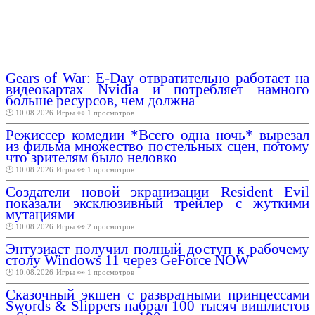
Gears of War: E-Day отвратительно работает на
видеокартах Nvidia и потребляет намного
больше ресурсов, чем должна
🕑 10.08.2026
Игры
👀 1 просмотров
Режиссер комедии *Всего одна ночь* вырезал
из фильма множество постельных сцен, потому
что зрителям было неловко
🕑 10.08.2026
Игры
👀 1 просмотров
Cоздатели новой экранизации Resident Evil
показали эксклюзивный трейлер с жуткими
мутациями
🕑 10.08.2026
Игры
👀 2 просмотров
Энтузиаст получил полный доступ к рабочему
столу Windows 11 через GeForce NOW
🕑 10.08.2026
Игры
👀 1 просмотров
Сказочный экшен с развратными принцессами
Swords & Slippers набрал 100 тысяч вишлистов