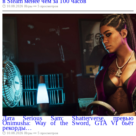
в Steam менее чем за 100 часов
🕑 10.08.2026
Игры
👀 5 просмотров
Дата Serious Sam: Shatterverse, превью
Onimusha: Way of the Sword, GTA VI бьёт
рекорды…
🕑 10.08.2026
Игры
👀 5 просмотров