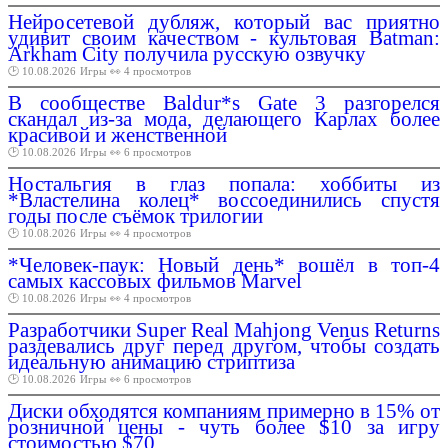
Нейросетевой дубляж, который вас приятно
удивит своим качеством - культовая Batman:
Arkham City получила русскую озвучку
🕑 10.08.2026
Игры
👀 4 просмотров
В сообществе Baldur*s Gate 3 разгорелся
скандал из-за мода, делающего Карлах более
красивой и женственной
🕑 10.08.2026
Игры
👀 6 просмотров
Ностальгия в глаз попала: хоббиты из
*Властелина колец* воссоединились спустя
годы после съёмок трилогии
🕑 10.08.2026
Игры
👀 4 просмотров
*Человек-паук: Новый день* вошёл в топ-4
самых кассовых фильмов Marvel
🕑 10.08.2026
Игры
👀 4 просмотров
Разработчики Super Real Mahjong Venus Returns
раздевались друг перед другом, чтобы создать
идеальную анимацию стриптиза
🕑 10.08.2026
Игры
👀 6 просмотров
Диски обходятся компаниям примерно в 15% от
розничной цены - чуть более $10 за игру
стоимостью $70