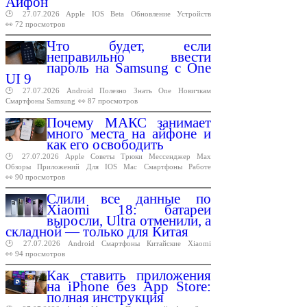
Айфон
🕑 27.07.2026
Apple
IOS
Beta
Обновление
Устройств
👀 72 просмотров
Что будет, если
неправильно ввести
пароль на Samsung с One
UI 9
🕑 27.07.2026
Android
Полезно
Знать
One
Новичкам
Смартфоны
Samsung
👀 87 просмотров
Почему МАКС занимает
много места на айфоне и
как его освободить
🕑 27.07.2026
Apple
Советы
Трюки
Мессенджер
Max
Обзоры
Приложений
Для
IOS
Mac
Смартфоны
Работе
👀 90 просмотров
Слили все данные по
Xiaomi 18: батареи
выросли, Ultra отменили, а
складной — только для Китая
🕑 27.07.2026
Android
Смартфоны
Китайские
Xiaomi
👀 94 просмотров
Как ставить приложения
на iPhone без App Store:
полная инструкция