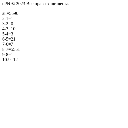
ePN © 2023 Все права защищены.
all=5596
2-1=1
3-2=0
4-3=10
5-4=3
6-5=21
7-6=7
8-7=5551
9-8=1
10-9=12