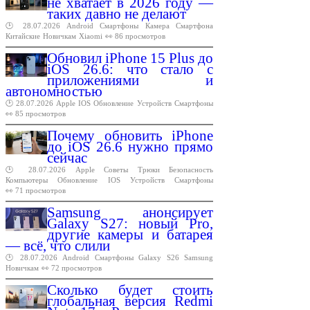
не хватает в 2026 году —
таких давно не делают
🕑 28.07.2026
Android
Смартфоны
Камера
Смартфона
Китайские
Новичкам
Xiaomi
👀 86 просмотров
Обновил iPhone 15 Plus до
iOS 26.6: что стало с
приложениями и
автономностью
🕑 28.07.2026
Apple
IOS
Обновление
Устройств
Смартфоны
👀 85 просмотров
Почему обновить iPhone
до iOS 26.6 нужно прямо
сейчас
🕑 28.07.2026
Apple
Советы
Трюки
Безопасность
Компьютеры
Обновление
IOS
Устройств
Смартфоны
👀 71 просмотров
Samsung анонсирует
Galaxy S27: новый Pro,
другие камеры и батарея
— всё, что слили
🕑 28.07.2026
Android
Смартфоны
Galaxy
S26
Samsung
Новичкам
👀 72 просмотров
Сколько будет стоить
глобальная версия Redmi