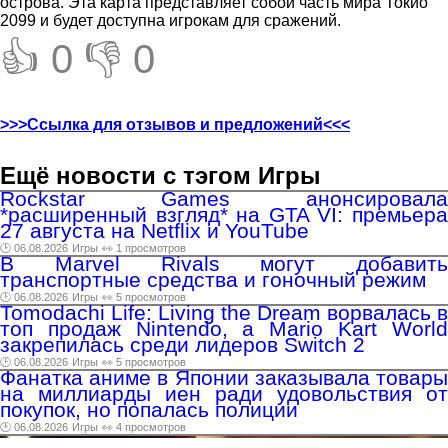
острова. Эта карта представляет собой часть мира Токио
2099 и будет доступна игрокам для сражений.
👍 0
👎 0
>>>Ссылка для отзывов и предложений<<<
Ещё новости с тэгом Игры
Rockstar Games анонсировала
*расширенный взгляд* на GTA VI: премьера
27 августа на Netflix и YouTube
🕑 06.08.2026
Игры
👀 1 просмотров
В Marvel Rivals могут добавить
транспортные средства и гоночный режим
🕑 06.08.2026
Игры
👀 5 просмотров
Tomodachi Life: Living the Dream ворвалась в
топ продаж Nintendo, а Mario Kart World
закрепилась среди лидеров Switch 2
🕑 06.08.2026
Игры
👀 5 просмотров
Фанатка аниме в Японии заказывала товары
на миллиарды иен ради удовольствия от
покупок, но попалась полиции
🕑 06.08.2026
Игры
👀 4 просмотров