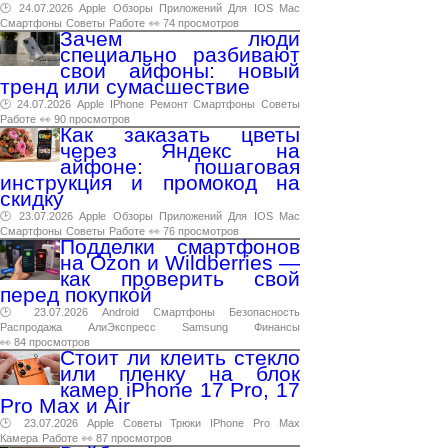
🕑 24.07.2026
Apple
Обзоры
Приложений
Для
IOS
Mac
Смартфоны
Советы
Работе
👀 74 просмотров
Зачем люди
специально разбивают
свои айфоны: новый
тренд или сумасшествие
🕑 24.07.2026
Apple
IPhone
Ремонт
Смартфоны
Советы
Работе
👀 90 просмотров
Как заказать цветы
через Яндекс на
айфоне: пошаговая
инструкция и промокод на
скидку
🕑 23.07.2026
Apple
Обзоры
Приложений
Для
IOS
Mac
Смартфоны
Советы
Работе
👀 76 просмотров
Подделки смартфонов
на Ozon и Wildberries —
как проверить свой
перед покупкой
🕑 23.07.2026
Android
Смартфоны
Безопасность
Распродажа
АлиЭкспресс
Samsung
Финансы
👀 84 просмотров
Стоит ли клеить стекло
или пленку на блок
камер iPhone 17 Pro, 17
Pro Max и Air
🕑 23.07.2026
Apple
Советы
Трюки
IPhone
Pro
Max
Камера
Работе
👀 87 просмотров