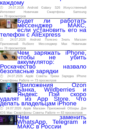
каждому
🕑 24.07.2026
Android
Galaxy
S26
Искусственный
Интеллект
Новичкам
Смартфоны
Samsung
👀 78 просмотров
Будет ли работать
мессенджер МАКС,
если установить его на
телефон с AliExpress
🕑 24.07.2026
Android
Полезно
Знать
Магазин
Приложений
RuStore
Мессенджер
Max
Новичкам
👀 78 просмотров
Чем заряжать iPhone,
чтобы не убить
аккумулятор:
Роскачество назвало
безопасные зарядки
🕑 24.07.2026
Apple
Советы
Трюки
Зарядка
IPhone
Смартфоны
Работе
👀 73 просмотров
Приложения Ozon
Банка, Wildberries и
Яндекс Пэй скоро
удалят из App Store. Что
делать владельцам iPhone
🕑 24.07.2026
Apple
Магазин
Приложений
Обзоры
Для
IOS
Mac
Смартфоны
Советы
Работе
👀 83 просмотров
Чем заменить
WhatsApp, Telegram и
МАКС в России