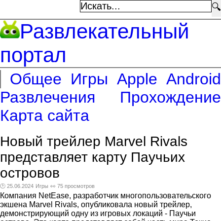
🔍
Развлекательный
портал
Общее
Игры
Apple
Android
Развлечения
Прохождение
Карта сайта
Новый трейлер Marvel Rivals
представляет карту Паучьих
островов
🕑 25.06.2024
Игры
👀 75 просмотров
Компания NetEase, разработчик многопользовательского
экшена Marvel Rivals, опубликовала новый трейлер,
демонстрирующий одну из игровых локаций - Паучьи