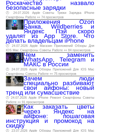
Роскачество назвало
безопасные зарядки
🕑 24.07.2026
Apple
Советы
Трюки
Зарядка
IPhone
Смартфоны
Работе
👀 74 просмотров
Приложения Ozon
Банка, Wildberries и
Яндекс Пэй скоро
удалят из App Store. Что
делать владельцам iPhone
🕑 24.07.2026
Apple
Магазин
Приложений
Обзоры
Для
IOS
Mac
Смартфоны
Советы
Работе
👀 84 просмотров
Чем заменить
WhatsApp, Telegram и
МАКС в России
🕑 24.07.2026
Apple
Обзоры
Приложений
Для
IOS
Mac
Смартфоны
Советы
Работе
👀 75 просмотров
Зачем люди
специально разбивают
свои айфоны: новый
тренд или сумасшествие
🕑 24.07.2026
Apple
IPhone
Ремонт
Смартфоны
Советы
Работе
👀 91 просмотров
Как заказать цветы
через Яндекс на
айфоне: пошаговая
инструкция и промокод на
скидку
🕑 23.07.2026
Apple
Обзоры
Приложений
Для
IOS
Mac