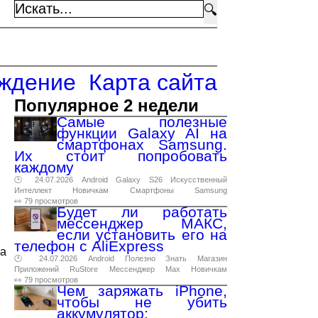
🔍
ждение
Карта сайта
Популярное 2 недели
Самые полезные
функции Galaxy AI на
смартфонах Samsung.
Их стоит попробовать
каждому
🕑 24.07.2026
Android
Galaxy
S26
Искусственный
Интеллект
Новичкам
Смартфоны
Samsung
👀 79 просмотров
Будет ли работать
мессенджер МАКС,
если установить его на
телефон с AliExpress
на
🕑 24.07.2026
Android
Полезно
Знать
Магазин
Приложений
RuStore
Мессенджер
Max
Новичкам
👀 79 просмотров
Чем заряжать iPhone,
чтобы не убить
аккумулятор: