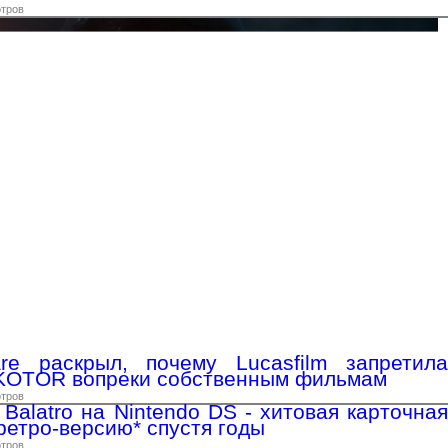
отров
re раскрыл, почему Lucasfilm запретила
 KOTOR вопреки собственным фильмам
отров
Balatro на Nintendo DS - хитовая карточная
ретро-версию* спустя годы
отров