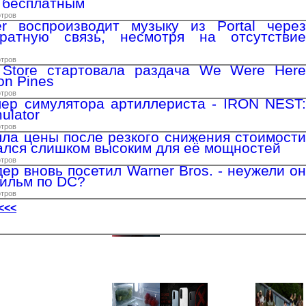
о бесплатным
отров
er воспроизводит музыку из Portal через
ратную связь, несмотря на отсутствие
отров
Store стартовала раздача We Were Here
on Pines
отров
ер симулятора артиллериста - IRON NEST:
ulator
отров
ла цены после резкого снижения стоимости
зался слишком высоким для её мощностей
отров
ер вновь посетил Warner Bros. - неужели он
ильм по DC?
отров
<<<