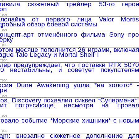
ставила сюжетный трейлер 53-го героя
Mon
отров
лслайка от первого лица Valor Mortis
дробный обзор боевой системы
отров
концепт-арт отменённого фильма Sony про
ёрку
отров
этом месяце пополнится 26 играми, включая
gue Tale Legacy и Mortal Shell II
отров
лер предупреждает, что поставки RTX 5070
 нестабильны, и советует покупателям
отров
рсия Dune Awakening ушла *на золото* -
бря
отров
os. Discovery похвалил сиквел *Супермена*:
дит потрясающе, несмотря на провал
отров
товало событие *Морские хищники* с новым
отров
am: внезапно сюжетное дополнение для