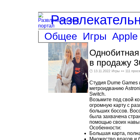
Развлекатель
Общее
Игры
Apple
Однобитная 
в продажу 3
🕑 13.11.2022
Игры
👀 111 прос
Студия Dume Games и
метроидванию Astronit
Switch.
Возьмите под свой к
огромную карту с ра
больших боссов. Восс
была захвачена стра
помощью своих навы
Особенности:
Большая карта, полна
Множество врагов и 