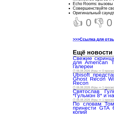
Echo Rooms: вызовы 
Совершенствуйте сво
Оригинальный саундт
👍 0
👎 0
>>>Ссылка для отз
Ещё новости 
Свежие скринш
для American T
галереи
🕑 06.08.2026
Игры
👀 0 просм
Ubisoft предст
Ghost Recon Wi
Recon
🕑 06.08.2026
Игры
👀 1 просм
Святослав Гул
*Гульмэн 8* и 
🕑 06.08.2026
Игры
👀 1 просм
По словам Тома
принести GTA 
копий