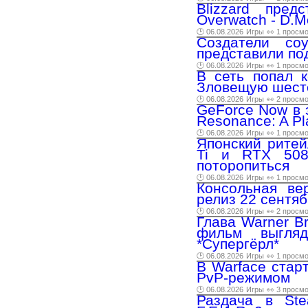
Blizzard пред
Overwatch - D.
🕑 06.08.2026
Игры
👀 1 просм
Создатели соу
представили по
🕑 06.08.2026
Игры
👀 1 просм
В сеть попал 
Зловещую шест
🕑 06.08.2026
Игры
👀 2 просм
GeForce Now в 
Resonance: A Pla
🕑 06.08.2026
Игры
👀 1 просм
Японский ритей
Ti и RTX 5080
поторопиться
🕑 06.08.2026
Игры
👀 1 просм
Консольная ве
релиз 22 сентя
🕑 06.08.2026
Игры
👀 2 просм
Глава Warner Br
фильм выгля
*Супергёрл*
🕑 06.08.2026
Игры
👀 1 просм
В Warface стар
PvP-режимом
🕑 06.08.2026
Игры
👀 3 просм
Раздача в Ste