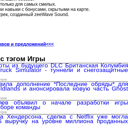
только для самых смелых.
и навыки с бонусами, скрытыми на карте.
рек, созданный zeeWave Sound.
ывов и предложений<<<
с тэгом Игры
оты из будущего DLC Британская Колумбия
ruck Simulator - туннели и снегозащитные
отров
авила дополнение *Последние обряды* для
ldlands и анонсировала новую часть Ghost
отров
яев объявил о начале разработки игры
наборе команды
отров
 Хендерсона, сделка с Netflix уже могла
6 выручку на уровне миллиона проданных