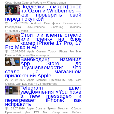
Смартфоны
Советы
Работе
👀 77 просмотров
Подделки смартфонов
на Ozon и Wildberries —
как проверить свой
перед покупкой
🕑 23.07.2026
Android
Смартфоны
Безопасность
Распродажа
АлиЭкспресс
Samsung
Финансы
👀 86 просмотров
Стоит ли клеить стекло
или пленку на блок
камер iPhone 17 Pro, 17
Pro Max и Air
🕑 23.07.2026
Apple
Советы
Трюки
IPhone
Pro
Max
Камера
Работе
👀 88 просмотров
Вайбкодинг изменил
App Store до
неузнаваемости: что
стало с магазином
приложений Apple
🕑 23.07.2026
Apple
Магазин
Приложений
App
Store
Обзоры
Для
IOS
Mac
👀 78 просмотров
Telegram шлет
уведомления «You have
a new message» и
перегревает iPhone: как
исправить
🕑 23.07.2026
Apple
Советы
Трюки
Telegram
Обзоры
Приложений
Для
IOS
Mac
Смартфоны
Работе