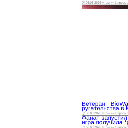
🕑 06.08.2026
Игры
👀 1 просм
Ветеран BioWa
ругательства в
🕑 06.08.2026
Игры
👀 1 просм
Фанат запустил 
игра получила *
🕑 06.08.2026
Игры
👀 1 просм