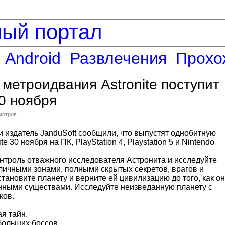
ный портал
Android
Развлечения
Прохо
метроидвания Astronite поступит
0 ноября
мотров
 издатель JanduSoft сообщили, что выпустят однобитную
e 30 ноября на ПК, PlayStation 4, Playstation 5 и Nintendo
онтроль отважного исследователя Астронита и исследуйте
зличными зонами, полными скрытых секретов, врагов и
тановите планету и верните ей цивилизацию до того, как о
нными существами. Исследуйте неизведанную планету с
ков.
я тайн.
больших боссов.