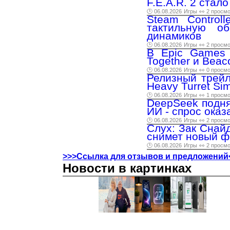
F.E.A.R. 2 стал
🕑 06.08.2026
Игры
👀 2 просм
Steam Controll
тактильную об
динамиков
🕑 06.08.2026
Игры
👀 2 просм
В Epic Games 
Together и Beac
🕑 06.08.2026
Игры
👀 0 просм
Релизный трейл
Heavy Turret Sim
🕑 06.08.2026
Игры
👀 1 просм
DeepSeek подня
ИИ - спрос ока
🕑 06.08.2026
Игры
👀 2 просм
Слух: Зак Снайд
снимет новый ф
🕑 06.08.2026
Игры
👀 2 просм
>>>Ссылка для отзывов и предложений
Новости в картинках