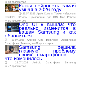
👀 88 просмотров
Какая нейросеть самая
умная в 2026 году
🕑 23.07.2026
Apple
Советы
Трюки
Нейросеть
ChatGPT
Обзоры
Приложений
Для
IOS
Mac
Работе
👀 91 просмотров
One UI 9 вышла: что
реально изменится в
вашем Samsung и как
обновиться
🕑 23.07.2026
Android
One
Новичкам
Обновления
Смартфоны
Samsung
👀 89 просмотров
Samsung решила
главную проблему
своих смартфонов —
что изменилось
🕑 23.07.2026
Android
Смартфоны
Samsung
👀 77 просмотров