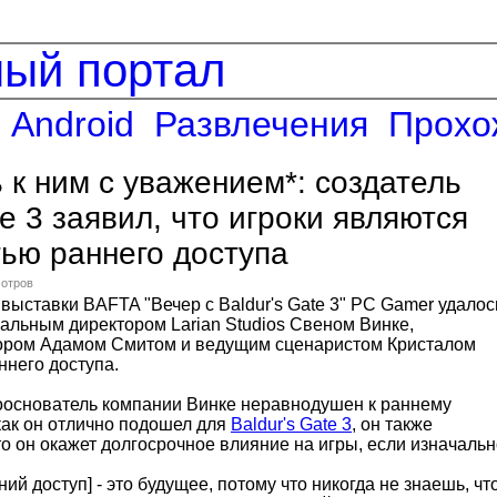
ный портал
Android
Развлечения
Прохо
 к ним с уважением*: создатель
te 3 заявил, что игроки являются
ью раннего доступа
мотров
выставки BAFTA "Вечер с Baldur's Gate 3" PC Gamer удалос
ральным директором Larian Studios Свеном Винке,
ором Адамом Смитом и ведущим сценаристом Кристалом
ннего доступа.
сооснователь компании Винке неравнодушен к раннему
 как он отлично подошел для
Baldur's Gate 3
, он также
то он окажет долгосрочное влияние на игры, если изначаль
ний доступ] - это будущее, потому что никогда не знаешь, чт