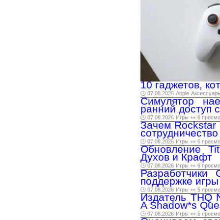
10 гаджетов, ко
🕑 07.08.2026
Apple
Аксессуар
Симулятор нае
ранний доступ с
🕑 07.08.2026
Игры
👀 6 просм
Зачем Rockstar 
сотрудничество
🕑 07.08.2026
Игры
👀 6 просм
Обновление Ti
Духов и Крафт
🕑 07.08.2026
Игры
👀 6 просм
Разработчики 
поддержке игры
🕑 07.08.2026
Игры
👀 5 просм
Издатель THQ N
A Shadow*s Que
🕑 07.08.2026
Игры
👀 5 просм