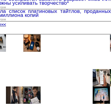
лжны усиливать творчество*
отров
ла список платиновых тайтлов, проданных
миллиона копий
отров
<<<