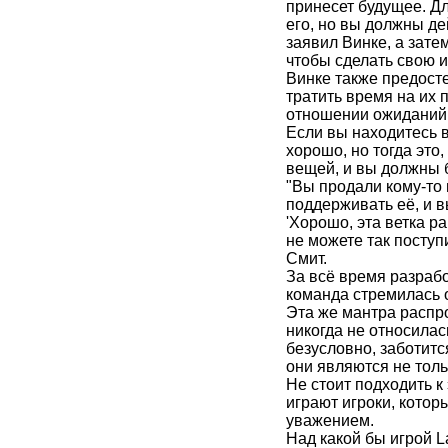
принесет будущее. Д
его, но вы должны дей
заявил Винке, а зате
чтобы сделать свою и
Винке также предосте
тратить время на их 
отношении ожиданий 
Если вы находитесь в
хорошо, но тогда это
вещей, и вы должны 
"Вы продали кому-то 
поддерживать её, и в
'Хорошо, эта ветка р
не можете так поступи
Смит.
За всё время разработ
команда стремилась 
Эта же мантра распро
никогда не относилас
безусловно, заботитс
они являются не толь
Не стоит подходить к 
играют игроки, котор
уважением.
Над какой бы игрой L