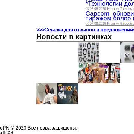
*Технологии до
🕑 07.08.2026
Игры
👀 7 просм
Capcom обнови
тиражом более 
🕑 07.08.2026
Игры
👀 6 просм
>>>Ссылка для отзывов и предложений
Новости в картинках
ePN © 2023 Все права защищены.
all=94