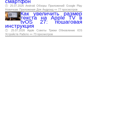
смартфон
🕑 25.07.2026
Android
Обзоры
Приложений
Google
Play
Новичкам
Приложения
Для
Андроид
👀 77 просмотров
Как увеличить размер
текста на Apple TV в
tvOS 27: пошаговая
инструкция
🕑 25.07.2026
Apple
Советы
Трюки
Обновление
IOS
Устройств
Работе
👀 73 просмотров