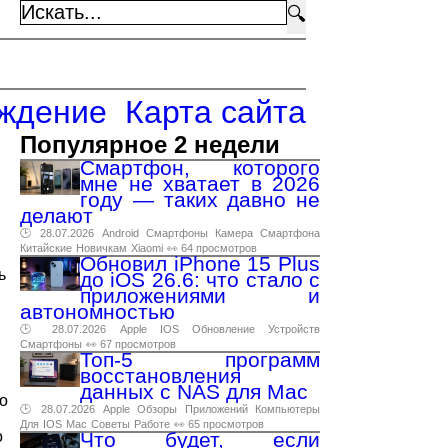
🔍
ждение
Карта сайта
Популярное 2 недели
Смартфон, которого
мне не хватает в 2026
году — таких давно не
делают
🕑 28.07.2026
Android
Смартфоны
Камера
Смартфона
Китайские
Новичкам
Xiaomi
👀 64 просмотров
Обновил iPhone 15 Plus
ь
до iOS 26.6: что стало с
приложениями и
автономностью
🕑 28.07.2026
Apple
IOS
Обновление
Устройств
Смартфоны
👀 67 просмотров
Топ-5 программ
восстановления
данных с NAS для Mac
но
🕑 28.07.2026
Apple
Обзоры
Приложений
Компьютеры
Для
IOS
Mac
Советы
Работе
👀 65 просмотров
о
Что будет, если