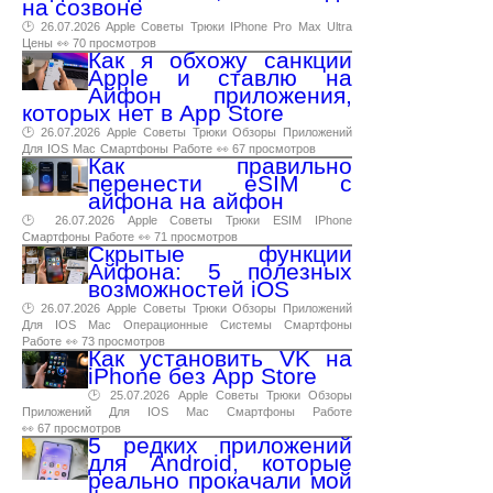
на созвоне
🕑 26.07.2026
Apple
Советы
Трюки
IPhone
Pro
Max
Ultra
Цены
👀 70 просмотров
Как я обхожу санкции
Apple и ставлю на
Айфон приложения,
которых нет в App Store
🕑 26.07.2026
Apple
Советы
Трюки
Обзоры
Приложений
Для
IOS
Mac
Смартфоны
Работе
👀 67 просмотров
Как правильно
перенести eSIM с
айфона на айфон
🕑 26.07.2026
Apple
Советы
Трюки
ESIM
IPhone
Смартфоны
Работе
👀 71 просмотров
Скрытые функции
Айфона: 5 полезных
возможностей iOS
🕑 26.07.2026
Apple
Советы
Трюки
Обзоры
Приложений
Для
IOS
Mac
Операционные
Системы
Смартфоны
Работе
👀 73 просмотров
Как установить VK на
iPhone без App Store
🕑 25.07.2026
Apple
Советы
Трюки
Обзоры
Приложений
Для
IOS
Mac
Смартфоны
Работе
👀 67 просмотров
5 редких приложений
для Android, которые
реально прокачали мой