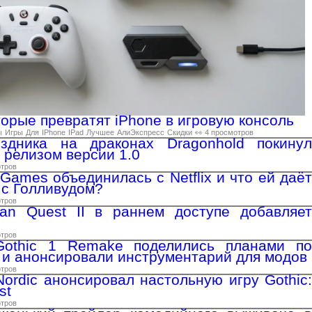
торые превратят iPhone в игровую консоль
ы
Игры
Для
IPhone
IPad
Лучшее
АлиЭкспресс
Скидки
👀 4 просмотров
здника на драконах Dragonhold покинул
 релизом версии 1.0
отров
Games объединилась с Netflix и что ей даёт
 с Голливудом?
отров
tan Quest II в раннем доступе добавляет
отров
Gothic 1 Remake поделились планами по
 и анонсировали инструментарий для модов
отров
ordic анонсировал настольную игру Gothic:
st
отров