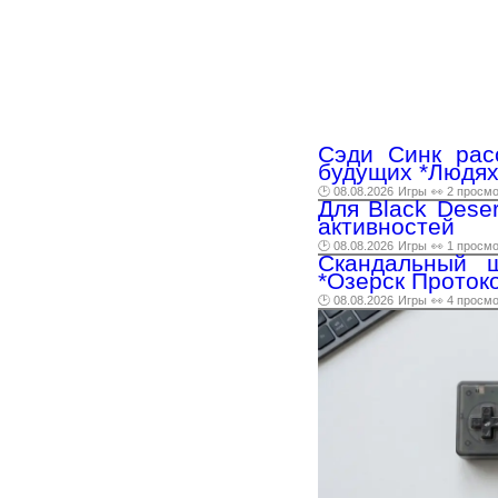
Сэди Синк рас
будущих *Людях
🕑 08.08.2026
Игры
👀 2 просм
Для Black Dese
активностей
🕑 08.08.2026
Игры
👀 1 просм
Скандальный ш
*Озерск Протоко
🕑 08.08.2026
Игры
👀 4 просм