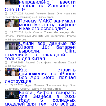
неправильно ввести
пароль на Samsung с
-
One UI 9
🕑 27.07.2026
Android
Полезно
Знать
One
Новичкам
Смартфоны
Samsung
👀 65 просмотров
вы
Почему МАКС занимает
много места на айфоне
и как его освободить
🕑 27.07.2026
Apple
Советы
Трюки
Мессенджер
Max
Обзоры
Приложений
Для
IOS
Mac
Смартфоны
Работе
👀 66 просмотров
Слили все данные по
Xiaomi 18: батареи
выросли, Ultra
отменили, а складной —
только для Китая
🕑 27.07.2026
Android
Смартфоны
Китайские
Xiaomi
👀 68 просмотров
Как ставить
.
приложения на iPhone
без App Store: полная
инструкция
ю
🕑 27.07.2026
Apple
Магазин
Приложений
App
Store
Смартфоны
Советы
Работе
👀 68 просмотров
Какой Айфон выбрать
для бизнеса в 2026
году: 5 солидных
моделей для тех, кто всегда