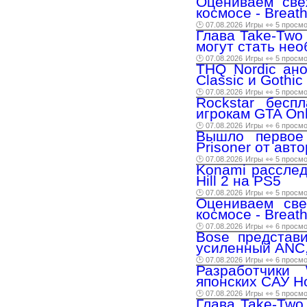
Оцениваем све
космосе - Breat
🕑 07.08.2026
Игры
👀 5 просм
Глава Take-Two 
могут стать нео
🕑 07.08.2026
Игры
👀 5 просм
THQ Nordic ано
Classic и Gothic
🕑 07.08.2026
Игры
👀 5 просм
Rockstar бесп
игрокам GTA Onl
🕑 07.08.2026
Игры
👀 6 просм
Вышло первое
Prisoner от авто
🕑 07.08.2026
Игры
👀 5 просм
Konami расслед
Hill 2 на PS5
🕑 07.08.2026
Игры
👀 5 просм
Оцениваем све
космосе - Breat
🕑 07.08.2026
Игры
👀 6 просм
Bose представи
усиленный ANC,
🕑 07.08.2026
Игры
👀 6 просм
Разработчики
японских САУ Ho
🕑 07.08.2026
Игры
👀 5 просм
Глава Take-Two