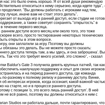
ля нас это было очень хорошо. Я от всей души рекомендую
ствительно относиться к нему серьезно, когда идете туда", 
м продолжил. "Вы должны работать с игроками над тем,
гру лучше, иначе вам не стоит этого делать".
регает от выхода игр в ранний доступ, если студии не гото
поддержание, а также советует сохранять "открытость" в
в течение первого месяца.
 раннем доступе всего месяц или около того, это тоже
, скорее всего, просто тестирование некоторых технических
быть открыты в этом вопросе.
игру, они заплатили за игру. Поэтому вы должны
ы обязаны это делать. Вы не можете просто сказать:
аннего доступа теперь там, а мы здесь, и она заброшена'. Вы
ть. Так что это требует много усилий, это сложно", - сказал
ки Baldur's Gate 3 получила девять крупных патчей, так как
обеспечить наилучшую поддержку и опыт для своих игроков
странялась и на период раннего доступа, где команда
ь по-разному к полному релизу и раннему доступу. Винке,
я об интересах игроков, когда осознает, какой важной часть
ко на старте, но и в процессе раннего доступа.
этому с позиции 'о, это всего лишь ранний доступ'. В неё
ым не всё равно, поэтому вы должны относиться к ним с
arian Studios ни работала дальше, почти гарантировано, что