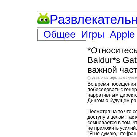
Развлекатель
Общее
Игры
Apple
*Относитесь
Baldur*s Ga
важной част
🕑 24.06.2024
Игры
👀 86 прос
Во время посещения 
побеседовать с гене
нарративным директ
Дингом о будущем ра
Несмотря на то что 
доступу в целом, так
сомневается в том, ч
не приложить усилий.
"Я не думаю, что [ран