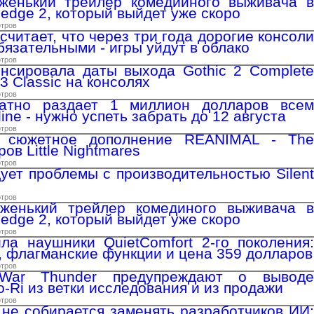
женький трейлер комедийного выживача в
hedge 2, который выйдет уже скоро
отров
считает, что через три года дорогие консоли
бязательными - игры уйдут в облако
отров
нсировала даты выхода Gothic 2 Complete
 3 Classic на консолях
отров
латно раздает 1 миллион долларов всем
ine - нужно успеть забрать до 12 августа
отров
 сюжетное дополнение REANIMAL - The
ров Little Nightmares
отров
ует проблемы с производительностью Silent
отров
женький трейлер комединого выживача в
hedge 2, который выйдет уже скоро
отров
ла наушники QuietComfort 2-го поколения:
 флагманские функции и цена 359 долларов
отров
 War Thunder предупреждают о выводе
-Ri из ветки исследования и из продажи
отров
 не собирается заменять разработчиков ИИ: