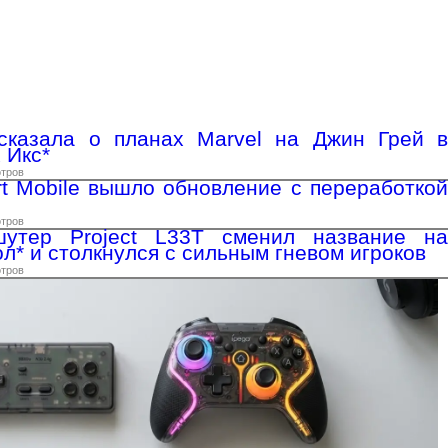
сказала о планах Marvel на Джин Грей в
 Икс*
отров
rt Mobile вышло обновление с переработкой
отров
утер Project L33T сменил название на
л* и столкнулся с сильным гневом игроков
отров