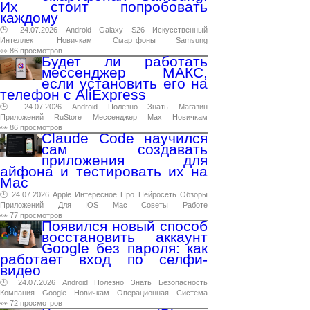
Их стоит попробовать
каждому
🕑 24.07.2026
Android
Galaxy
S26
Искусственный
Интеллект
Новичкам
Смартфоны
Samsung
👀 86 просмотров
Будет ли работать
мессенджер МАКС,
если установить его на
телефон с AliExpress
🕑 24.07.2026
Android
Полезно
Знать
Магазин
Приложений
RuStore
Мессенджер
Max
Новичкам
👀 86 просмотров
Claude Code научился
сам создавать
приложения для
айфона и тестировать их на
Mac
🕑 24.07.2026
Apple
Интересное
Про
Нейросеть
Обзоры
Приложений
Для
IOS
Mac
Советы
Работе
👀 77 просмотров
Появился новый способ
восстановить аккаунт
Google без пароля: как
работает вход по селфи-
видео
🕑 24.07.2026
Android
Полезно
Знать
Безопасность
Компания
Google
Новичкам
Операционная
Система
👀 72 просмотров