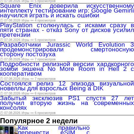
🕑 07.08.2026
Игры
👀 5 просмотров
Square Enix доверила искусственному
интеллекту тестирование игр: Google Gemini
научился играть и искать ошибки
🕑 07.08.2026
Игры
👀 4 просмотров
PlayStation столкнулась с исками сразу в
пяти странах - отказ Sony от дисков усилил
претензии
🕑 07.08.2026
Игры
👀 5 просмотров
Разработчики Jurassic World Evolution 3
продемонстрировали смертоносную
сторону постозуха
🕑 07.08.2026
Игры
👀 7 просмотров
Подробности релизной версии хардкорного
зомби экшена No More Room in Hell 2 с
кооперативом
🕑 07.08.2026
Игры
👀 7 просмотров
Состоялся релиз 12 эпизода визуальной
новеллы для взрослых Being a DIK
🕑 07.08.2026
Игры
👀 6 просмотров
Забытый эксклюзив PS1 спустя 27 лет
получил вторую жизнь на современных
консолях
🕑 07.08.2026
Игры
👀 6 просмотров
Популярное 2 недели
Как правильно
перенести eSIM с