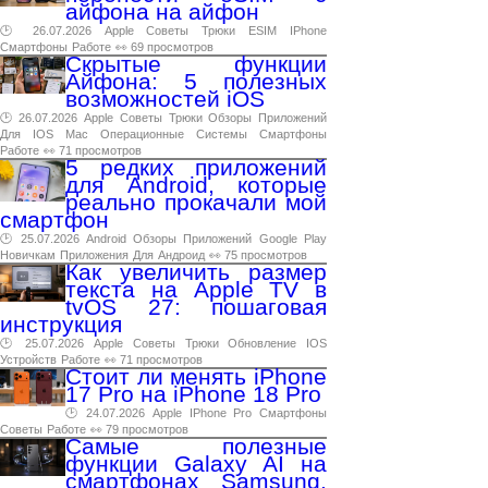
айфона на айфон
🕑 26.07.2026
Apple
Советы
Трюки
ESIM
IPhone
Смартфоны
Работе
👀 69 просмотров
Скрытые функции
Айфона: 5 полезных
возможностей iOS
🕑 26.07.2026
Apple
Советы
Трюки
Обзоры
Приложений
Для
IOS
Mac
Операционные
Системы
Смартфоны
Работе
👀 71 просмотров
5 редких приложений
для Android, которые
реально прокачали мой
смартфон
🕑 25.07.2026
Android
Обзоры
Приложений
Google
Play
Новичкам
Приложения
Для
Андроид
👀 75 просмотров
Как увеличить размер
текста на Apple TV в
tvOS 27: пошаговая
инструкция
🕑 25.07.2026
Apple
Советы
Трюки
Обновление
IOS
Устройств
Работе
👀 71 просмотров
Стоит ли менять iPhone
17 Pro на iPhone 18 Pro
🕑 24.07.2026
Apple
IPhone
Pro
Смартфоны
Советы
Работе
👀 79 просмотров
Самые полезные
функции Galaxy AI на
смартфонах Samsung.