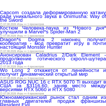
Capcom создала деформированную катану
ради уникального звука в Onimusha: Way of
the Sword
🕑 07.08.2026
Игры
👀 1 просмотров
Костюм Человека-паука из *Нового дня*
улучшили в Marvel*s Spider-Man 2
🕑 07.08.2026
Игры
👀 1 просмотров
Dragon*s Dogma 2 наконец получит
кооператив - мод превратит игру в почти
настоящий Monster Hunter
🕑 07.08.2026
Игры
👀 1 просмотров
Анонсирован Caladrius 2/Dark Element -
продолжение готического скролл-шутера
2013 года
🕑 07.08.2026
Игры
👀 4 просмотров
Wo Long 2 откажется от линейности и
получит динамический открытый мир
🕑 07.08.2026
Игры
👀 3 просмотров
ASUS ROG NUC 16 с RTX 5070 Ti выходит в
США за $3116,60, заняв место между
версиями RTX 5060 и RTX 5080
🕑 07.08.2026
Игры
👀 4 просмотров
Южноамериканский рынок стал одним из
главных двигателей продаж франшизы
Resident Evil