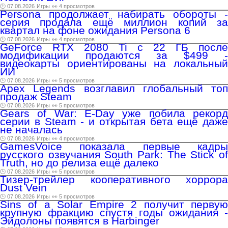
🕑 07.08.2026
Игры
👀 4 просмотров
Persona продолжает набирать обороты -
серия продала ещё миллион копий за
квартал на фоне ожидания Persona 6
🕑 07.08.2026
Игры
👀 4 просмотров
GeForce RTX 2080 Ti с 22 ГБ после
модификации продаются за $499 -
видеокарты ориентированы на локальный
ИИ
🕑 07.08.2026
Игры
👀 5 просмотров
Apex Legends возглавил глобальный топ
продаж Steam
🕑 07.08.2026
Игры
👀 5 просмотров
Gears of War: E-Day уже побила рекорд
серии в Steam - и открытая бета ещё даже
не началась
🕑 07.08.2026
Игры
👀 4 просмотров
GamesVoice показала первые кадры
русского озвучания South Park: The Stick of
Truth, но до релиза ещё далеко
🕑 07.08.2026
Игры
👀 5 просмотров
Тизер-трейлер кооперативного хоррора
Dust Vein
🕑 07.08.2026
Игры
👀 5 просмотров
Sins of a Solar Empire 2 получит первую
крупную фракцию спустя годы ожидания -
Эйдолоны появятся в Harbinger