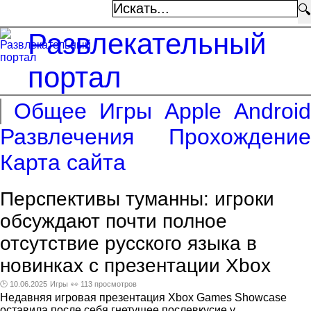
🔍
Развлекательный
портал
Общее
Игры
Apple
Android
Развлечения
Прохождение
Карта сайта
Перспективы туманны: игроки
обсуждают почти полное
отсутствие русского языка в
новинках с презентации Xbox
🕑 10.06.2025
Игры
👀 113 просмотров
Недавняя игровая презентация Xbox Games Showcase
оставила после себя гнетущее послевкусие у