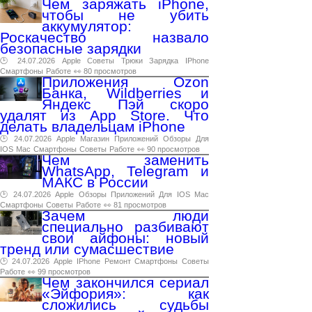
Чем заряжать iPhone,
чтобы не убить
аккумулятор:
Роскачество назвало
безопасные зарядки
🕑 24.07.2026
Apple
Советы
Трюки
Зарядка
IPhone
Смартфоны
Работе
👀 80 просмотров
Приложения Ozon
Банка, Wildberries и
Яндекс Пэй скоро
удалят из App Store. Что
делать владельцам iPhone
🕑 24.07.2026
Apple
Магазин
Приложений
Обзоры
Для
IOS
Mac
Смартфоны
Советы
Работе
👀 90 просмотров
Чем заменить
WhatsApp, Telegram и
МАКС в России
🕑 24.07.2026
Apple
Обзоры
Приложений
Для
IOS
Mac
Смартфоны
Советы
Работе
👀 81 просмотров
Зачем люди
специально разбивают
свои айфоны: новый
тренд или сумасшествие
🕑 24.07.2026
Apple
IPhone
Ремонт
Смартфоны
Советы
Работе
👀 99 просмотров
Чем закончился сериал
«Эйфория»: как
сложились судьбы