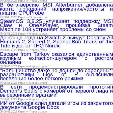
🕑 08.08.2026
Игры
👀 7 просмотров
В бета-версию MSI Afterburner добавлена
карта попаданий напряжения/частоты и
плагин GPUProbe
🕑 08.08.2026
Игры
👀 11 просмотров
SteamOS 3.8.25 улучшает поддержку MSI
Claw и OneXPlayer, прошивка Steam
Machine 108 устраняет проблемы со сном
🕑 08.08.2026
Игры
👀 6 просмотров
До конца года на Switch 2 выйдут Destroy All
Humans 2, Sacred 2, SpongeBob Titans of the
Tide и др. от THQ Nordic
🕑 08.08.2026
Игры
👀 7 просмотров
Escape from Tarkov оказался единственным
крупным extraction-шутером с ростом
онлайна
🕑 08.08.2026
Игры
👀 4 просмотров
*Большинство даже не дошли до середины*:
разработчики Lies of P объяснили
появление более лёгкого режима
🕑 08.08.2026
Игры
👀 6 просмотров
В сети продемонстрировали прототип
Demon*s Souls с камерой от первого лица и
вырезанными врагами
🕑 08.08.2026
Игры
👀 6 просмотров
ИИ от Google слил детали игры из закрытого
документа Google Docs
🕑 08.08.2026
Игры
👀 7 просмотров