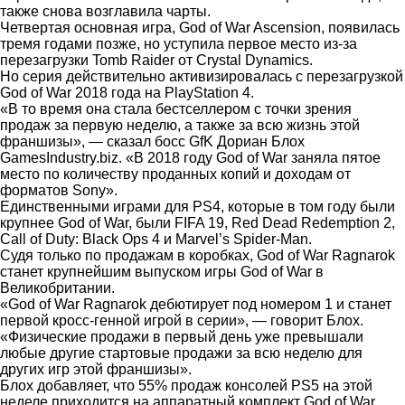
также снова возглавила чарты.
Четвертая основная игра, God of War Ascension, появилась
тремя годами позже, но уступила первое место из-за
перезагрузки Tomb Raider от Crystal Dynamics.
Но серия действительно активизировалась с перезагрузкой
God of War 2018 года на PlayStation 4.
«В то время она стала бестселлером с точки зрения
продаж за первую неделю, а также за всю жизнь этой
франшизы», — сказал босс GfK Дориан Блох
GamesIndustry.biz. «В 2018 году God of War заняла пятое
место по количеству проданных копий и доходам от
форматов Sony».
Единственными играми для PS4, которые в том году были
крупнее God of War, были FIFA 19, Red Dead Redemption 2,
Call of Duty: Black Ops 4 и Marvel’s Spider-Man.
Cудя только по продажам в коробках, God of War Ragnarok
станет крупнейшим выпуском игры God of War в
Великобритании.
«God of War Ragnarok дебютирует под номером 1 и станет
первой кросс-генной игрой в серии», — говорит Блох.
«Физические продажи в первый день уже превышали
любые другие стартовые продажи за всю неделю для
других игр этой франшизы».
Блох добавляет, что 55% продаж консолей PS5 на этой
неделе приходится на аппаратный комплект God of War.