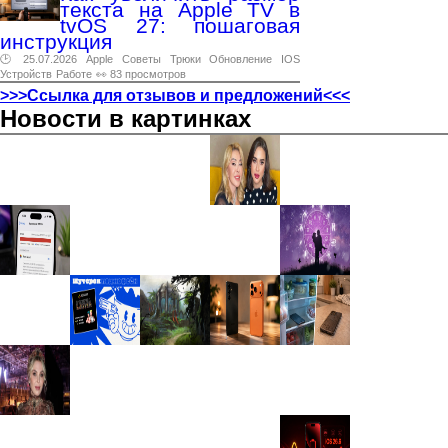
текста на Apple TV в
tvOS 27: пошаговая
инструкция
🕑 25.07.2026
Apple
Советы
Трюки
Обновление
IOS
Устройств
Работе
👀 83 просмотров
>>>Ссылка для отзывов и предложений<<<
Новости в картинках