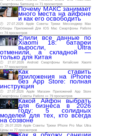
Смартфоны
Samsung
👀 71 просмотров
Почему МАКС занимает
много места на айфоне
и как его освободить
🕑 27.07.2026
Apple
Советы
Трюки
Мессенджер
Max
Обзоры
Приложений
Для
IOS
Mac
Смартфоны
Работе
👀 74 просмотров
Слили все данные по
Xiaomi 18: батареи
выросли, Ultra
отменили, а складной —
только для Китая
🕑 27.07.2026
Android
Смартфоны
Китайские
Xiaomi
👀 77 просмотров
Как ставить
приложения на iPhone
без App Store: полная
инструкция
🕑 27.07.2026
Apple
Магазин
Приложений
App
Store
Смартфоны
Советы
Работе
👀 79 просмотров
Какой Айфон выбрать
для бизнеса в 2026
году: 5 солидных
моделей для тех, кто всегда
на созвоне
🕑 26.07.2026
Apple
Советы
Трюки
IPhone
Pro
Max
Ultra
Цены
👀 77 просмотров
Как я обхожу санкции