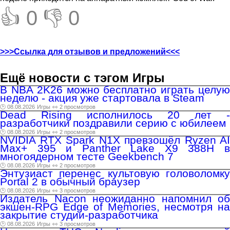
👍 0
👎 0
>>>Ссылка для отзывов и предложений<<<
Ещё новости с тэгом Игры
В NBA 2K26 можно бесплатно играть целую
неделю - акция уже стартовала в Steam
🕑 08.08.2026
Игры
👀 2 просмотров
Dead Rising исполнилось 20 лет -
разработчики поздравили серию с юбилеем
🕑 08.08.2026
Игры
👀 2 просмотров
NVIDIA RTX Spark N1X превзошёл Ryzen AI
Max+ 395 и Panther Lake X9 388H в
многоядерном тесте Geekbench 7
🕑 08.08.2026
Игры
👀 2 просмотров
Энтузиаст перенес культовую головоломку
Portal 2 в обычный браузер
🕑 08.08.2026
Игры
👀 3 просмотров
Издатель Nacon неожиданно напомнил об
экшен-RPG Edge of Memories, несмотря на
закрытие студии-разработчика
🕑 08.08.2026
Игры
👀 3 просмотров