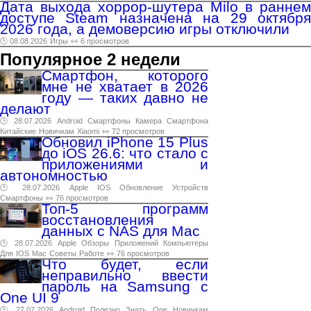
Дата выхода хоррор-шутера Milo в раннем
доступе Steam назначена на 29 октября
2026 года, а демоверсию игры отключили
🕑 08.08.2026
Игры
👀 6 просмотров
Популярное 2 недели
Смартфон, которого
мне не хватает в 2026
году — таких давно не
делают
🕑 28.07.2026
Android
Смартфоны
Камера
Смартфона
Китайские
Новичкам
Xiaomi
👀 72 просмотров
Обновил iPhone 15 Plus
до iOS 26.6: что стало с
приложениями и
автономностью
🕑 28.07.2026
Apple
IOS
Обновление
Устройств
Смартфоны
👀 76 просмотров
Топ-5 программ
восстановления
данных с NAS для Mac
🕑 28.07.2026
Apple
Обзоры
Приложений
Компьютеры
Для
IOS
Mac
Советы
Работе
👀 76 просмотров
Что будет, если
неправильно ввести
пароль на Samsung с
One UI 9
🕑 27.07.2026
Android
Полезно
Знать
One
Новичкам