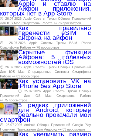
Apple и ставлю на
Айфон приложения,
которых нет в App Store
🕑 26.07.2026
Apple
Советы
Трюки
Обзоры
Приложений
Для
IOS
Mac
Смартфоны
Работе
👀 76 просмотров
Как правильно
перенести eSIM с
айфона на айфон
🕑 26.07.2026
Apple
Советы
Трюки
ESIM
IPhone
Смартфоны
Работе
👀 76 просмотров
Скрытые функции
Айфона: 5 полезных
возможностей iOS
🕑 26.07.2026
Apple
Советы
Трюки
Обзоры
Приложений
Для
IOS
Mac
Операционные
Системы
Смартфоны
Работе
👀 81 просмотров
Как установить VK на
iPhone без App Store
🕑 25.07.2026
Apple
Советы
Трюки
Обзоры
Приложений
Для
IOS
Mac
Смартфоны
Работе
👀 75 просмотров
5 редких приложений
для Android, которые
реально прокачали мой
смартфон
🕑 25.07.2026
Android
Обзоры
Приложений
Google
Play
Новичкам
Приложения
Для
Андроид
👀 83 просмотров
Как увеличить размер