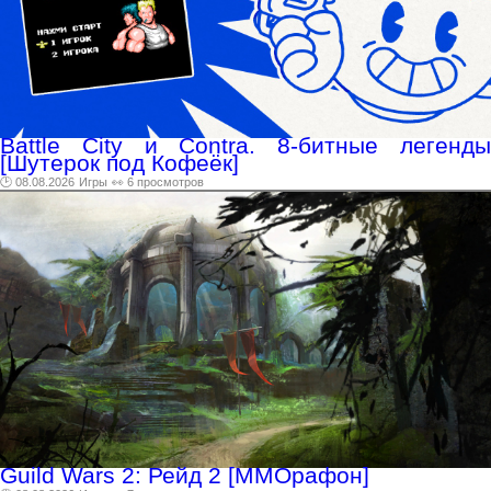
Battle City и Contra. 8-битные легенды
[Шутерок под Кофеёк]
🕑 08.08.2026
Игры
👀 6 просмотров
Guild Wars 2: Рейд 2 [ММОрафон]