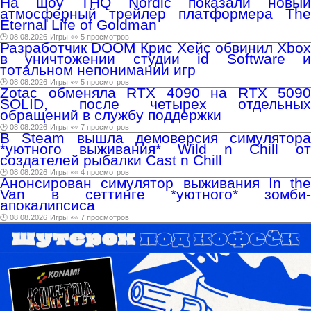
На шоу THQ Nordic показали новый
атмосферный трейлер платформера The
Eternal Life of Goldman
🕑 08.08.2026
Игры
👀 5 просмотров
Разработчик DOOM Крис Хейс обвинил Xbox
в уничтожении студии id Software и
тотальном непонимании игр
🕑 08.08.2026
Игры
👀 5 просмотров
Zotac обменяла RTX 4090 на RTX 5090
SOLID, после четырех отдельных
обращений в службу поддержки
🕑 08.08.2026
Игры
👀 7 просмотров
В Steam вышла демоверсия симулятора
*уютного выживания* Wild n Chill от
создателей рыбалки Cast n Chill
🕑 08.08.2026
Игры
👀 4 просмотров
Анонсирован симулятор выживания In the
Van в сеттинге *уютного* зомби-
апокалипсиса
🕑 08.08.2026
Игры
👀 7 просмотров