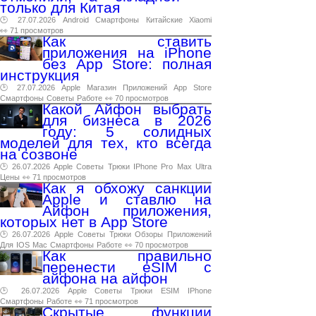
только для Китая
🕑 27.07.2026
Android
Смартфоны
Китайские
Xiaomi
👀 71 просмотров
Как ставить
приложения на iPhone
без App Store: полная
инструкция
🕑 27.07.2026
Apple
Магазин
Приложений
App
Store
Смартфоны
Советы
Работе
👀 70 просмотров
Какой Айфон выбрать
для бизнеса в 2026
году: 5 солидных
моделей для тех, кто всегда
на созвоне
🕑 26.07.2026
Apple
Советы
Трюки
IPhone
Pro
Max
Ultra
Цены
👀 71 просмотров
Как я обхожу санкции
Apple и ставлю на
Айфон приложения,
которых нет в App Store
🕑 26.07.2026
Apple
Советы
Трюки
Обзоры
Приложений
Для
IOS
Mac
Смартфоны
Работе
👀 70 просмотров
Как правильно
перенести eSIM с
айфона на айфон
🕑 26.07.2026
Apple
Советы
Трюки
ESIM
IPhone
Смартфоны
Работе
👀 71 просмотров
Скрытые функции