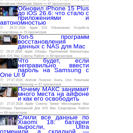
Китайские
Новичкам
Xiaomi
👀 67 просмотров
Обновил iPhone 15 Plus
до iOS 26.6: что стало с
приложениями и
автономностью
🕑 28.07.2026
Apple
IOS
Обновление
Устройств
Смартфоны
👀 70 просмотров
Топ-5 программ
восстановления
данных с NAS для Mac
🕑 28.07.2026
Apple
Обзоры
Приложений
Компьютеры
Для
IOS
Mac
Советы
Работе
👀 69 просмотров
Что будет, если
неправильно ввести
пароль на Samsung с
One UI 9
🕑 27.07.2026
Android
Полезно
Знать
One
Новичкам
Смартфоны
Samsung
👀 67 просмотров
Почему МАКС занимает
много места на айфоне
и как его освободить
🕑 27.07.2026
Apple
Советы
Трюки
Мессенджер
Max
Обзоры
Приложений
Для
IOS
Mac
Смартфоны
Работе
👀 69 просмотров
Слили все данные по
Xiaomi 18: батареи
выросли, Ultra
отменили, а складной —