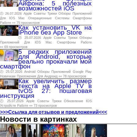
Айфона: 5 полезных
возможностей iOS
🕑 26.07.2026
Apple
Советы
Трюки
Обзоры
Приложений
Для
IOS
Mac
Операционные
Системы
Смартфоны
Работе
👀 75 просмотров
Как установить VK на
iPhone без App Store
🕑 25.07.2026
Apple
Советы
Трюки
Обзоры
Приложений
Для
IOS
Mac
Смартфоны
Работе
👀 69 просмотров
5 редких приложений
для Android, которые
реально прокачали мой
смартфон
🕑 25.07.2026
Android
Обзоры
Приложений
Google
Play
Новичкам
Приложения
Для
Андроид
👀 78 просмотров
Как увеличить размер
текста на Apple TV в
tvOS 27: пошаговая
инструкция
🕑 25.07.2026
Apple
Советы
Трюки
Обновление
IOS
Устройств
Работе
👀 73 просмотров
>>>Ссылка для отзывов и предложений<<<
Новости в картинках