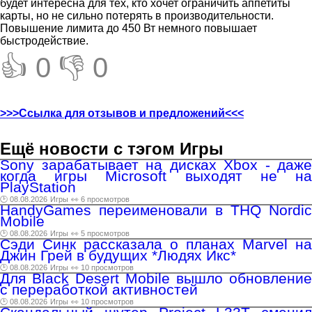
будет интересна для тех, кто хочет ограничить аппетиты
карты, но не сильно потерять в производительности.
Повышение лимита до 450 Вт немного повышает
быстродействие.
👍 0
👎 0
>>>Ссылка для отзывов и предложений<<<
Ещё новости с тэгом Игры
Sony зарабатывает на дисках Xbox - даже
когда игры Microsoft выходят не на
PlayStation
🕑 08.08.2026
Игры
👀 6 просмотров
HandyGames переименовали в THQ Nordic
Mobile
🕑 08.08.2026
Игры
👀 5 просмотров
Сэди Синк рассказала о планах Marvel на
Джин Грей в будущих *Людях Икс*
🕑 08.08.2026
Игры
👀 10 просмотров
Для Black Desert Mobile вышло обновление
с переработкой активностей
🕑 08.08.2026
Игры
👀 10 просмотров