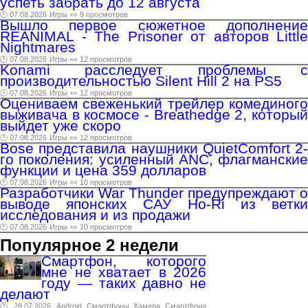
успеть забрать до 12 августа
🕑 07.08.2026
Игры
👀 9 просмотров
Вышло первое сюжетное дополнение
REANIMAL - The Prisoner от авторов Little
Nightmares
🕑 07.08.2026
Игры
👀 12 просмотров
Konami расследует проблемы с
производительностью Silent Hill 2 на PS5
🕑 07.08.2026
Игры
👀 12 просмотров
Оцениваем свеженький трейлер комединого
выживача в космосе - Breathedge 2, который
выйдет уже скоро
🕑 07.08.2026
Игры
👀 12 просмотров
Bose представила наушники QuietComfort 2-
го поколения: усиленный ANC, флагманские
функции и цена 359 долларов
🕑 07.08.2026
Игры
👀 10 просмотров
Разработчики War Thunder предупреждают о
выводе японских САУ Ho-Ri из ветки
исследования и из продажи
🕑 07.08.2026
Игры
👀 10 просмотров
Популярное 2 недели
Смартфон, которого
мне не хватает в 2026
году — таких давно не
делают
🕑 28.07.2026
Android
Смартфоны
Камера
Смартфона