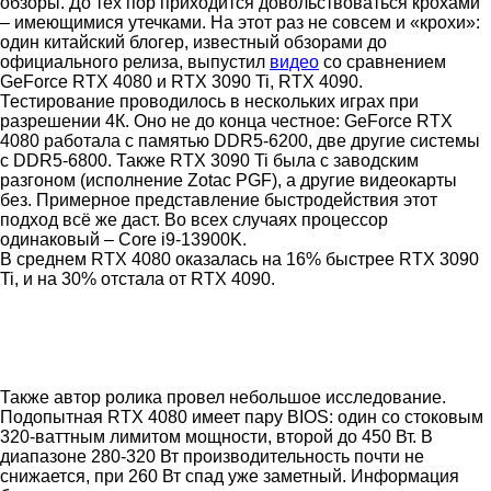
обзоры. До тех пор приходится довольствоваться крохами
– имеющимися утечками. На этот раз не совсем и «крохи»:
один китайский блогер, известный обзорами до
официального релиза, выпустил
видео
со сравнением
GeForce RTX 4080 и RTX 3090 Ti, RTX 4090.
Тестирование проводилось в нескольких играх при
разрешении 4К. Оно не до конца честное: GeForce RTX
4080 работала с памятью DDR5-6200, две другие системы
с DDR5-6800. Также RTX 3090 Ti была с заводским
разгоном (исполнение Zotac PGF), а другие видеокарты
без. Примерное представление быстродействия этот
подход всё же даст. Во всех случаях процессор
одинаковый – Core i9-13900K.
В среднем RTX 4080 оказалась на 16% быстрее RTX 3090
Ti, и на 30% отстала от RTX 4090.
Также автор ролика провел небольшое исследование.
Подопытная RTX 4080 имеет пару BIOS: один со стоковым
320-ваттным лимитом мощности, второй до 450 Вт. В
диапазоне 280-320 Вт производительность почти не
снижается, при 260 Вт спад уже заметный. Информация