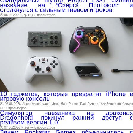
Скандальный шутер Project L33T сменил
название на *Озерск Протокол* и
столкнулся с сильным гневом игроков
🕑 08.08.2026
Игры
👀 8 просмотров
10 гаджетов, которые превратят iPhone в
игровую консоль
🕑 07.08.2026
Apple
Аксессуары
Игры
Для
IPhone
IPad
Лучшее
АлиЭкспресс
Скидк
👀 11 просмотров
Симулятор наездника на драконах
Dragonhold покинул ранний доступ с
релизом версии 1.0
🕑 07.08.2026
Игры
👀 8 просмотров
Зачем Rockstar Games объединилась с