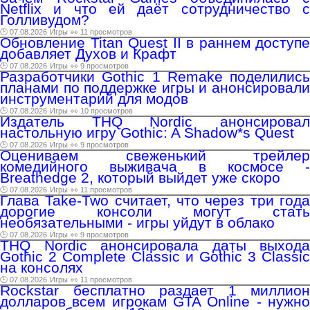
Netflix и что ей даёт сотрудничество с
Голливудом?
🕑 07.08.2026
Игры
👀 11 просмотров
Обновление Titan Quest II в раннем доступе
добавляет Духов и Крафт
🕑 07.08.2026
Игры
👀 9 просмотров
Разработчики Gothic 1 Remake поделились
планами по поддержке игры и анонсировали
инструментарий для модов
🕑 07.08.2026
Игры
👀 10 просмотров
Издатель THQ Nordic анонсировал
настольную игру Gothic: A Shadow*s Quest
🕑 07.08.2026
Игры
👀 9 просмотров
Оцениваем свеженький трейлер
комедийного выживача в космосе -
Breathedge 2, который выйдет уже скоро
🕑 07.08.2026
Игры
👀 11 просмотров
Глава Take-Two считает, что через три года
дорогие консоли могут стать
необязательными - игры уйдут в облако
🕑 07.08.2026
Игры
👀 9 просмотров
THQ Nordic анонсировала даты выхода
Gothic 2 Complete Classic и Gothic 3 Classic
на консолях
🕑 07.08.2026
Игры
👀 11 просмотров
Rockstar бесплатно раздает 1 миллион
долларов всем игрокам GTA Online - нужно