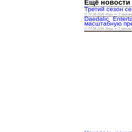
Ещё новости 
Третий сезон с
🕑 07.08.2026
Игры
👀 2 просм
Daedalic Enter
масштабную пре
🕑 07.08.2026
Игры
👀 2 просм