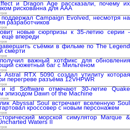
fect и Dragon Age рассказали, почему их
шком рискованна для AAA
отров
 поддержал Campaign Evolved, несмотря на
я разработчиков
отров
товит новые сюрпризы к 35-летию серии -
 ещё впереди
отров
завершить съёмки в фильме по The Legend
ей смерти
отров
 получил важный хотфикс для обновления
яющий сюжетный баг с Мильтеном
отров
 Astral RTX 5090 создал утилиту которая
при перегреве разъёма 12VHPWR
отров
и id Software отмечают 30-летие Quake
 эпизодом Dawn of the Machine
мотров
лик Abyssal Soul встречает вселенную Soul
 стартовал кроссовер с новым персонажем
отров
сторический морской симулятор Marque &
Uncharted Waters II
отров