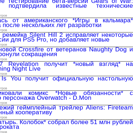
е тестирование бета-версии Gears of War:
я подтвердила известные технические
отров
лась от американского *Игры в кальмара*
 после нескольких лет разработки
отров
ремейка Silent Hill 2 исправляет некоторые
сии для PS5 Pro, но добавляет новые
отров
новой Crossfire от ветеранов Naughty Dog и
атронули сокращения
отров
 7 Revelation получит *новый взгляд* на
ng Night Live
отров
 Is You получит официальную настольную
отров
ликовали комикс *Новые обязанности* c
о персонажа Overwatch - D.Mon
отров
ежий геймплейный трейлер Aliens: Fireteam
енный кооперативу
отров
атырь. Колобок* собрал более 51 млн рублей
проката
отров