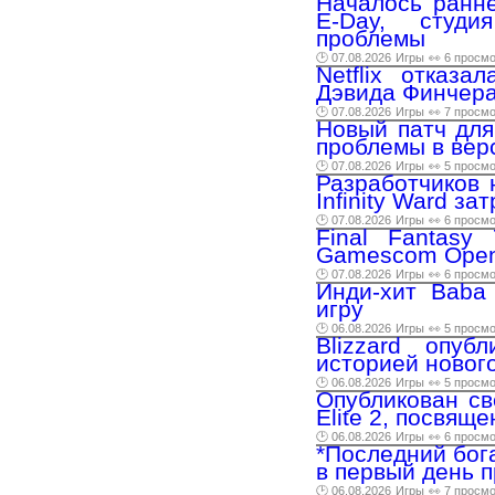
Началось ранне
E-Day, студи
проблемы
🕑 07.08.2026
Игры
👀 6 просм
Netflix отказа
Дэвида Финчера
🕑 07.08.2026
Игры
👀 7 просм
Новый патч для 
проблемы в вер
🕑 07.08.2026
Игры
👀 5 просм
Разработчиков 
Infinity Ward з
🕑 07.08.2026
Игры
👀 6 просм
Final Fantasy
Gamescom Openi
🕑 07.08.2026
Игры
👀 6 просм
Инди-хит Baba
игру
🕑 06.08.2026
Игры
👀 5 просм
Blizzard опуб
историей новог
🕑 06.08.2026
Игры
👀 5 просм
Опубликован св
Elite 2, посвящ
🕑 06.08.2026
Игры
👀 6 просм
*Последний бог
в первый день 
🕑 06.08.2026
Игры
👀 7 просм