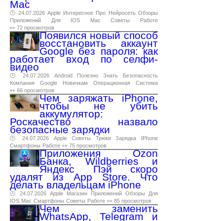
Mac
🕑 24.07.2026
Apple
Интересное
Про
Нейросеть
Обзоры
Приложений
Для
IOS
Mac
Советы
Работе
👀 72 просмотров
Появился новый способ
восстановить аккаунт
Google без пароля: как
работает вход по селфи-
видео
🕑 24.07.2026
Android
Полезно
Знать
Безопасность
Компания
Google
Новичкам
Операционная
Система
👀 66 просмотров
Чем заряжать iPhone,
чтобы не убить
аккумулятор:
Роскачество назвало
безопасные зарядки
🕑 24.07.2026
Apple
Советы
Трюки
Зарядка
IPhone
Смартфоны
Работе
👀 75 просмотров
Приложения Ozon
Банка, Wildberries и
Яндекс Пэй скоро
удалят из App Store. Что
делать владельцам iPhone
🕑 24.07.2026
Apple
Магазин
Приложений
Обзоры
Для
IOS
Mac
Смартфоны
Советы
Работе
👀 85 просмотров
Чем заменить
WhatsApp, Telegram и