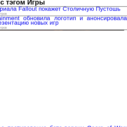
с тэгом Игры
ериала Fallout покажет Столичную Пустошь
отров
tainment обновила логотип и анонсировала
зентацию новых игр
отров