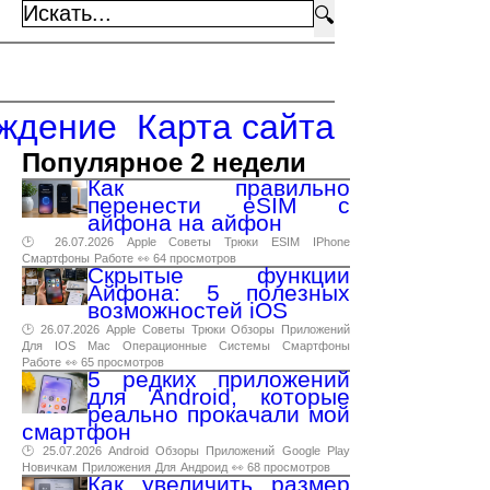
🔍
ждение
Карта сайта
Популярное 2 недели
Как правильно
перенести eSIM с
айфона на айфон
🕑 26.07.2026
Apple
Советы
Трюки
ESIM
IPhone
Смартфоны
Работе
👀 64 просмотров
Скрытые функции
Айфона: 5 полезных
возможностей iOS
🕑 26.07.2026
Apple
Советы
Трюки
Обзоры
Приложений
Для
IOS
Mac
Операционные
Системы
Смартфоны
Работе
👀 65 просмотров
5 редких приложений
для Android, которые
реально прокачали мой
смартфон
🕑 25.07.2026
Android
Обзоры
Приложений
Google
Play
Новичкам
Приложения
Для
Андроид
👀 68 просмотров
Как увеличить размер