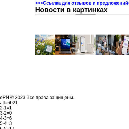
>>>Ссылка для отзывов и предложений
Новости в картинках
ePN © 2023 Все права защищены.
all=6021
2-1=1
3-2=0
4-3=6
5-4=3
6-5=17