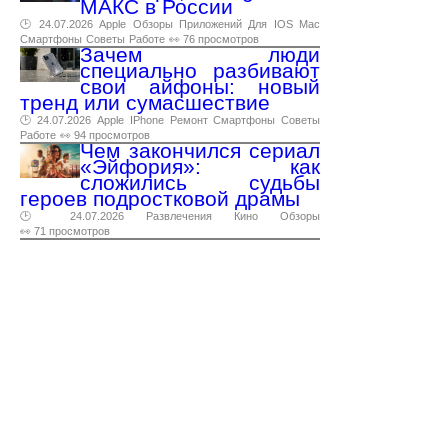
МАКС в России
🕑 24.07.2026
Apple
Обзоры
Приложений
Для
IOS
Mac
Смартфоны
Советы
Работе
👀 76 просмотров
Зачем люди
специально разбивают
свои айфоны: новый
тренд или сумасшествие
🕑 24.07.2026
Apple
IPhone
Ремонт
Смартфоны
Советы
Работе
👀 94 просмотров
Чем закончился сериал
«Эйфория»: как
сложились судьбы
героев подростковой драмы
🕑 24.07.2026
Развлечения
Кино
Обзоры
👀 71 просмотров