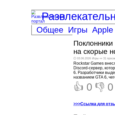
Развлекатель
Общее
Игры
Apple
Поклонники 
на скорые н
🕑 03.06.2026
Игры
👀 31 прос
Rockstar Games внес
Discord-сервер, кото
6. Разработчики выде
названием GTA 6, чего
👍 0
👎 0
>>>Ссылка для отз