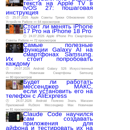
текста на Apple TV в
tvOS 27: пошаговая
инструкция
🕑 25.07.2026
Apple
Советы
Трюки
Обновление
IOS
Устройств
Работе
👀 64 просмотров
Стоит ли менять iPhone
17 Pro на iPhone 18 Pro
🕑 24.07.2026
Apple
IPhone
Pro
Смартфоны
Советы
Работе
👀 72 просмотров
Самые полезные
функции Galaxy AI на
смартфонах Samsung.
Их стоит попробовать
каждому
🕑 24.07.2026
Android
Galaxy
S26
Искусственный
Интеллект
Новичкам
Смартфоны
Samsung
👀 80 просмотров
Будет ли работать
мессенджер МАКС,
если установить его на
телефон с AliExpress
🕑 24.07.2026
Android
Полезно
Знать
Магазин
Приложений
RuStore
Мессенджер
Max
Новичкам
👀 81 просмотров
Claude Code научился
сам создавать
приложения для
айфона и тестировать их на