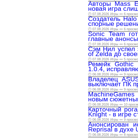
Авторы Mass Ef
новая игра сли
🕑 07.08.2026
Игры
👀 6 просм
Создатель Halo
спорные решени
🕑 07.08.2026
Игры
👀 6 просм
Sonic Team го
главные анонсы
🕑 07.08.2026
Игры
👀 6 просм
Сэм Нил успел 
of Zelda до сво
🕑 07.08.2026
Игры
👀 5 просм
Ремейк Gothic
1.0.4, исправл
🕑 06.08.2026
Игры
👀 9 просм
Владелец ASUS
выключает ПК 
🕑 06.08.2026
Игры
👀 9 просм
MachineGames 
новым сюжетным
🕑 06.08.2026
Игры
👀 10 прос
Карточный рога
Knight - в игре
🕑 06.08.2026
Игры
👀 9 просм
Анонсирован и
Reprisal в духе 
🕑 06.08.2026
Игры
👀 8 просм