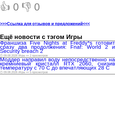
👍 0
👎 0
>>>Ссылка для отзывов и предложений<<<
Ещё новости с тэгом Игры
Франшиза Five Nights at Freddy*s готовит
сразу два продолжения: Fnaf: World 2 и
Security breach 2
🕑 09.08.2026
Игры
👀 2 просмотров
Моддер направил воду непосредственно на
кремниевый кристалл RTX 2060, снизив
температуру с 70 C до впечатляющих 28 C
🕑 09.08.2026
Игры
👀 5 просмотров