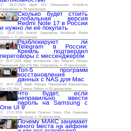
🕑 28.07.2026
Apple
IOS
Обновление
Устройств
Смартфоны
👀 78 просмотров
Сколько будет стоить
глобальная версия
Redmi Note 17 в России
и нужно ли её покупать
🕑 28.07.2026
Android
Смартфоны
Китайские
Redmi
Xiaomi
👀 71 просмотров
Разблокируют ли
Telegram в России:
Кремль подтвердил
переговоры с мессенджером
🕑 28.07.2026
Apple
Интересное
Про
Telegram
Обзоры
Приложений
Для
IOS
Mac
Смартфоны
👀 70 просмотров
Топ-5 программ
восстановления
данных с NAS для Mac
🕑 28.07.2026
Apple
Обзоры
Приложений
Компьютеры
Для
IOS
Mac
Советы
Работе
👀 81 просмотров
Что будет, если
неправильно ввести
пароль на Samsung с
One UI 9
🕑 27.07.2026
Android
Полезно
Знать
One
Новичкам
Смартфоны
Samsung
👀 75 просмотров
Почему МАКС занимает
много места на айфоне
и как его освободить