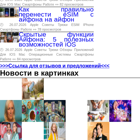
Для
IOS
Mac
Смартфоны
Работе
👀 82 просмотров
Как правильно
перенести eSIM с
айфона на айфон
🕑 26.07.2026
Apple
Советы
Трюки
ESIM
IPhone
Смартфоны
Работе
👀 78 просмотров
Скрытые функции
Айфона: 5 полезных
возможностей iOS
🕑 26.07.2026
Apple
Советы
Трюки
Обзоры
Приложений
Для
IOS
Mac
Операционные
Системы
Смартфоны
Работе
👀 84 просмотров
>>>Ссылка для отзывов и предложений<<<
Новости в картинках