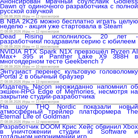
Анонсирован мрачный соулслайк Godless
Dawn от одиночного разработчика с полной
русской озвучкой
🕑 08.08.2026
Игры
👀 12 просмотров
В NBA 2K26 можно бесплатно играть целую
неделю - акция уже стартовала в Steam
🕑 08.08.2026
Игры
👀 12 просмотров
Dead Rising исполнилось 20 лет -
разработчики поздравили серию с юбилеем
🕑 08.08.2026
Игры
👀 11 просмотров
NVIDIA RTX Spark N1X превзошёл Ryzen AI
Max+ 395 и Panther Lake X9 388H в
многоядерном тесте Geekbench 7
🕑 08.08.2026
Игры
👀 10 просмотров
Энтузиаст перенес культовую головоломку
Portal 2 в обычный браузер
🕑 08.08.2026
Игры
👀 13 просмотров
Издатель Nacon неожиданно напомнил об
экшен-RPG Edge of Memories, несмотря на
закрытие студии-разработчика
🕑 08.08.2026
Игры
👀 13 просмотров
На шоу THQ Nordic показали новый
атмосферный трейлер платформера The
Eternal Life of Goldman
🕑 08.08.2026
Игры
👀 12 просмотров
Разработчик DOOM Крис Хейс обвинил Xbox
в уничтожении студии id Software и
тотальном непонимании игр