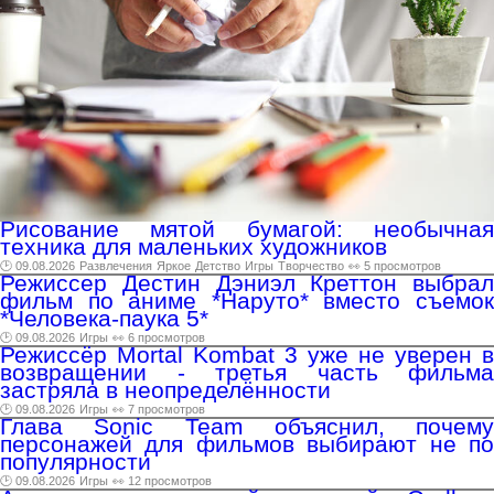
Рисование мятой бумагой: необычная
техника для маленьких художников
🕑 09.08.2026
Развлечения
Яркое
Детство
Игры
Творчество
👀 5 просмотров
Режиссер Дестин Дэниэл Креттон выбрал
фильм по аниме *Наруто* вместо съемок
*Человека-паука 5*
🕑 09.08.2026
Игры
👀 6 просмотров
Режиссёр Mortal Kombat 3 уже не уверен в
возвращении - третья часть фильма
застряла в неопределённости
🕑 09.08.2026
Игры
👀 7 просмотров
Глава Sonic Team объяснил, почему
персонажей для фильмов выбирают не по
популярности
🕑 09.08.2026
Игры
👀 12 просмотров