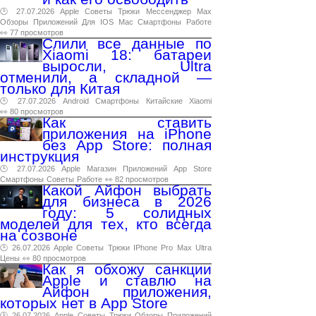
🕑 27.07.2026
Apple
Советы
Трюки
Мессенджер
Max
Обзоры
Приложений
Для
IOS
Mac
Смартфоны
Работе
👀 77 просмотров
Слили все данные по
Xiaomi 18: батареи
выросли, Ultra
отменили, а складной —
только для Китая
🕑 27.07.2026
Android
Смартфоны
Китайские
Xiaomi
👀 80 просмотров
Как ставить
приложения на iPhone
без App Store: полная
инструкция
🕑 27.07.2026
Apple
Магазин
Приложений
App
Store
Смартфоны
Советы
Работе
👀 82 просмотров
Какой Айфон выбрать
для бизнеса в 2026
году: 5 солидных
моделей для тех, кто всегда
на созвоне
🕑 26.07.2026
Apple
Советы
Трюки
IPhone
Pro
Max
Ultra
Цены
👀 80 просмотров
Как я обхожу санкции
Apple и ставлю на
Айфон приложения,
которых нет в App Store
🕑 26.07.2026
Apple
Советы
Трюки
Обзоры
Приложений