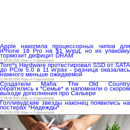
Apple накопила процессорных чипов для
iPhone 18 Pro на $1 млрд, но их упаковку
тормозит дефицит DRAM
🕑 09.08.2026
Игры
👀 5 просмотров
Tom*s Hardware протестировал SSD от SATA
до PCIe 5.0 в 11 играх - разница оказалась
намного меньше ожидаемой
🕑 09.08.2026
Игры
👀 5 просмотров
Создатели Mafia: The Old Country
обратились к *Семье* и напомнили о скором
выходе дополнения про Сальери
🕑 09.08.2026
Игры
👀 6 просмотров
Голливудские звезды наконец появились на
постерах *Надежды*
🕑 09.08.2026
Игры
👀 5 просмотров