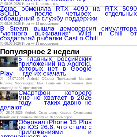
🕑 08.08.2026
Игры
👀 11 просмотров
Zotac обменяла RTX 4090 на RTX 5090
SOLID, после четырех отдельных
обращений в службу поддержки
🕑 08.08.2026
Игры
👀 13 просмотров
В Steam вышла демоверсия симулятора
*уютного выживания* Wild n Chill от
создателей рыбалки Cast n Chill
🕑 08.08.2026
Игры
👀 13 просмотров
Популярное 2 недели
5 главных российских
приложений на Android,
которых нет в Google
Play — где их скачать
🕑 28.07.2026
Android
Обзоры
Приложений
Магазин
RuStore
Мессенджер
Max
Новичкам
Приложения
Для
Андроид
👀 69 просмотров
Смартфон, которого
мне не хватает в 2026
году — таких давно не
делают
🕑 28.07.2026
Android
Смартфоны
Камера
Смартфона
Китайские
Новичкам
Xiaomi
👀 76 просмотров
Обновил iPhone 15 Plus
до iOS 26.6: что стало с
приложениями и
автономностью