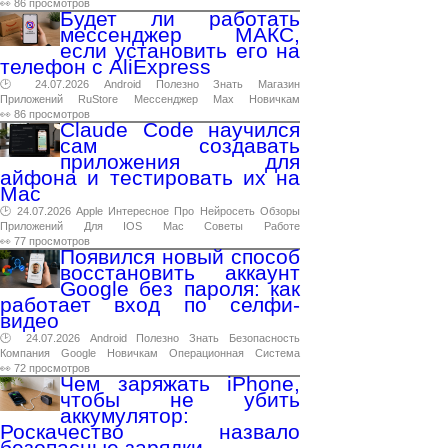
👀 86 просмотров
Будет ли работать
мессенджер МАКС,
если установить его на
телефон с AliExpress
🕑 24.07.2026
Android
Полезно
Знать
Магазин
Приложений
RuStore
Мессенджер
Max
Новичкам
👀 86 просмотров
Claude Code научился
сам создавать
приложения для
айфона и тестировать их на
Mac
🕑 24.07.2026
Apple
Интересное
Про
Нейросеть
Обзоры
Приложений
Для
IOS
Mac
Советы
Работе
👀 77 просмотров
Появился новый способ
восстановить аккаунт
Google без пароля: как
работает вход по селфи-
видео
🕑 24.07.2026
Android
Полезно
Знать
Безопасность
Компания
Google
Новичкам
Операционная
Система
👀 72 просмотров
Чем заряжать iPhone,
чтобы не убить
аккумулятор:
Роскачество назвало
безопасные зарядки