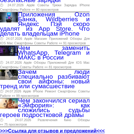
🕑 24.07.2026
Apple
Советы
Трюки
Зарядка
IPhone
Смартфоны
Работе
👀 80 просмотров
Приложения Ozon
Банка, Wildberries и
Яндекс Пэй скоро
удалят из App Store. Что
делать владельцам iPhone
🕑 24.07.2026
Apple
Магазин
Приложений
Обзоры
Для
IOS
Mac
Смартфоны
Советы
Работе
👀 91 просмотров
Чем заменить
WhatsApp, Telegram и
МАКС в России
🕑 24.07.2026
Apple
Обзоры
Приложений
Для
IOS
Mac
Смартфоны
Советы
Работе
👀 81 просмотров
Зачем люди
специально разбивают
свои айфоны: новый
тренд или сумасшествие
🕑 24.07.2026
Apple
IPhone
Ремонт
Смартфоны
Советы
Работе
👀 99 просмотров
Чем закончился сериал
«Эйфория»: как
сложились судьбы
героев подростковой драмы
🕑 24.07.2026
Развлечения
Кино
Обзоры
👀 75 просмотров
>>>Ссылка для отзывов и предложений<<<