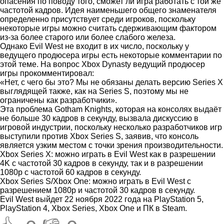
опасения по поводу того, сможет ли игра работать с той же
частотой кадров. Идея наименьшего общего знаменателя
определенно присутствует среди игроков, поскольку
некоторые игры можно считать сдерживающим фактором
из-за более старого или более слабого железа.
Однако Evil West не входит в их число, поскольку у
ведущего продюсера игры есть некоторые комментарии по
этой теме. На вопрос Xbox Dynasty ведущий продюсер
игры прокомментировал:
«Нет, с чего бы это? Мы не обязаны делать версию Series X
выглядящей также, как на Series S, поэтому мы не
ограничены как разработчики».
Эта проблема Gotham Knights, которая на консолях выдаёт
не больше 30 кадров в секунду, вызвала дискуссию в
игровой индустрии, поскольку несколько разработчиков игр
выступили против Xbox Series S, заявив, что консоль
является узким местом с точки зрения производительности.
Xbox Series X: можно играть в Evil West как в разрешении
4K с частотой 30 кадров в секунду, так и в разрешении
1080p с частотой 60 кадров в секунду.
Xbox Series S/Xbox One: можно играть в Evil West с
разрешением 1080p и частотой 30 кадров в секунду.
Evil West выйдет 22 ноября 2022 года на PlayStation 5,
PlayStation 4, Xbox Series, Xbox One и ПК в Steam.