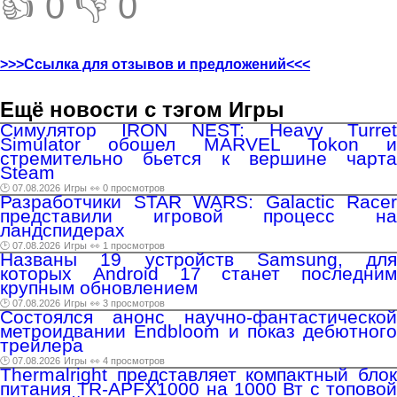
👍 0
👎 0
>>>Ссылка для отзывов и предложений<<<
Ещё новости с тэгом Игры
Симулятор IRON NEST: Heavy Turret
Simulator обошел MARVEL Tokon и
стремительно бьется к вершине чарта
Steam
🕑 07.08.2026
Игры
👀 0 просмотров
Разработчики STAR WARS: Galactic Racer
представили игровой процесс на
ландспидерах
🕑 07.08.2026
Игры
👀 1 просмотров
Названы 19 устройств Samsung, для
которых Android 17 станет последним
крупным обновлением
🕑 07.08.2026
Игры
👀 3 просмотров
Состоялся анонс научно-фантастической
метроидвании Endbloom и показ дебютного
трейлера
🕑 07.08.2026
Игры
👀 4 просмотров
Thermalright представляет компактный блок
питания TR-APFX1000 на 1000 Вт с топовой