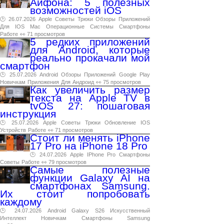
Айфона: 5 полезных
возможностей iOS
🕑 26.07.2026
Apple
Советы
Трюки
Обзоры
Приложений
Для
IOS
Mac
Операционные
Системы
Смартфоны
Работе
👀 71 просмотров
5 редких приложений
для Android, которые
реально прокачали мой
смартфон
🕑 25.07.2026
Android
Обзоры
Приложений
Google
Play
Новичкам
Приложения
Для
Андроид
👀 75 просмотров
Как увеличить размер
текста на Apple TV в
tvOS 27: пошаговая
инструкция
🕑 25.07.2026
Apple
Советы
Трюки
Обновление
IOS
Устройств
Работе
👀 71 просмотров
Стоит ли менять iPhone
17 Pro на iPhone 18 Pro
🕑 24.07.2026
Apple
IPhone
Pro
Смартфоны
Советы
Работе
👀 79 просмотров
Самые полезные
функции Galaxy AI на
смартфонах Samsung.
Их стоит попробовать
каждому
🕑 24.07.2026
Android
Galaxy
S26
Искусственный
Интеллект
Новичкам
Смартфоны
Samsung