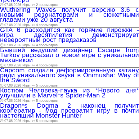
🕑 07.08.2026
Игры
👀 2 просмотров
Wuthering Waves получит версию 3.6 с
новыми резонаторами и сюжетными
главами уже 20 августа
🕑 07.08.2026
Игры
👀 4 просмотров
GTA 6 расходится как горячие пирожки -
игра десятилетия демонстрирует
невероятный рост предзаказов
🕑 07.08.2026
Игры
👀 4 просмотров
Бывший ведущий дизайнер Escape from
Tarkov рассказал о новой игре с уникальной
механикой
🕑 07.08.2026
Игры
👀 4 просмотров
Capcom создала деформированную катану
ради уникального звука в Onimusha: Way of
the Sword
🕑 07.08.2026
Игры
👀 5 просмотров
Костюм Человека-паука из *Нового дня*
улучшили в Marvel*s Spider-Man 2
🕑 07.08.2026
Игры
👀 5 просмотров
Dragon*s Dogma 2 наконец получит
кооператив - мод превратит игру в почти
настоящий Monster Hunter
🕑 07.08.2026
Игры
👀 5 просмотров