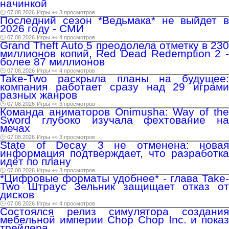
начинкой
🕑 07.08.2026
Игры
👀 3 просмотров
Последний сезон *Ведьмака* не выйдет в
2026 году - СМИ
🕑 07.08.2026
Игры
👀 4 просмотров
Grand Theft Auto 5 преодолела отметку в 230
миллионов копий, Red Dead Redemption 2 -
более 87 миллионов
🕑 07.08.2026
Игры
👀 4 просмотров
Take-Two раскрыла планы на будущее:
компания работает сразу над 29 играми
разных жанров
🕑 07.08.2026
Игры
👀 3 просмотров
Команда аниматоров Onimusha: Way of the
Sword глубоко изучала фехтование на
мечах
🕑 07.08.2026
Игры
👀 3 просмотров
State of Decay 3 не отменена: новая
информация подтверждает, что разработка
идёт по плану
🕑 07.08.2026
Игры
👀 3 просмотров
*Цифровые форматы удобнее* - глава Take-
Two Штраус Зельник защищает отказ от
дисков
🕑 07.08.2026
Игры
👀 4 просмотров
Состоялся релиз симулятора создания
мебельной империи Chop Chop Inc. и показ
трейлера