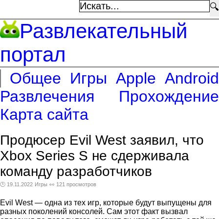
🔍
Развлекательный
портал
Общее
Игры
Apple
Android
Развлечения
Прохождение
Карта сайта
Продюсер Evil West заявил, что
Xbox Series S не сдерживала
команду разработчиков
🕑 19.11.2022
Игры
👀 121 просмотров
Evil West — одна из тех игр, которые будут выпущены для
разных поколений консолей. Сам этот факт вызвал