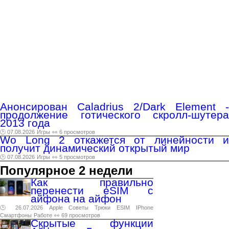
Анонсирован Caladrius 2/Dark Element -
продолжение готического скролл-шутера
2013 года
🕑 07.08.2026
Игры
👀 6 просмотров
Wo Long 2 откажется от линейности и
получит динамический открытый мир
🕑 07.08.2026
Игры
👀 5 просмотров
Популярное 2 недели
Как правильно
перенести eSIM с
айфона на айфон
🕑 26.07.2026
Apple
Советы
Трюки
ESIM
IPhone
Смартфоны
Работе
👀 69 просмотров
Скрытые функции