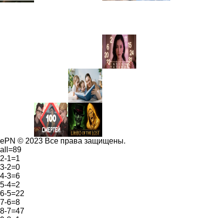
ePN © 2023 Все права защищены.
all=89
2-1=1
3-2=0
4-3=6
5-4=2
6-5=22
7-6=8
8-7=47