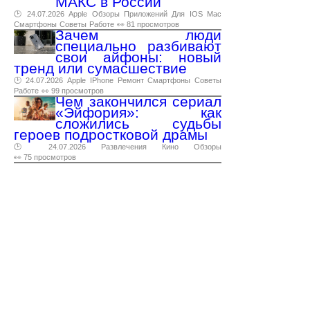
МАКС в России
🕑 24.07.2026
Apple
Обзоры
Приложений
Для
IOS
Mac
Смартфоны
Советы
Работе
👀 81 просмотров
Зачем люди
специально разбивают
свои айфоны: новый
тренд или сумасшествие
🕑 24.07.2026
Apple
IPhone
Ремонт
Смартфоны
Советы
Работе
👀 99 просмотров
Чем закончился сериал
«Эйфория»: как
сложились судьбы
героев подростковой драмы
🕑 24.07.2026
Развлечения
Кино
Обзоры
👀 75 просмотров