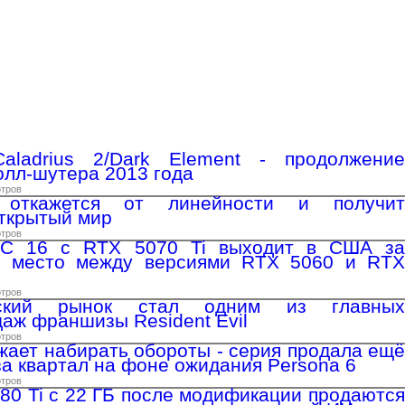
aladrius 2/Dark Element - продолжение
олл-шутера 2013 года
отров
ткажется от линейности и получит
ткрытый мир
отров
 16 с RTX 5070 Ti выходит в США за
яв место между версиями RTX 5060 и RTX
отров
нский рынок стал одним из главных
даж франшизы Resident Evil
отров
жает набирать обороты - серия продала ещё
за квартал на фоне ожидания Persona 6
отров
80 Ti с 22 ГБ после модификации продаются