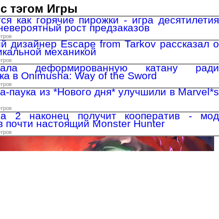
с тэгом Игры
ся как горячие пирожки - игра десятилетия
невероятный рост предзаказов
отров
 дизайнер Escape from Tarkov рассказал о
никальной механикой
отров
ала деформированную катану ради
ка в Onimusha: Way of the Sword
отров
-паука из *Нового дня* улучшили в Marvel*s
отров
a 2 наконец получит кооператив - мод
в почти настоящий Monster Hunter
отров