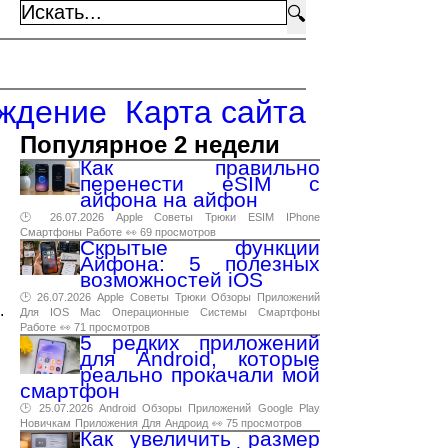
🔍
ждение
Карта сайта
Популярное 2 недели
Как правильно
перенести eSIM с
айфона на айфон
🕑 26.07.2026
Apple
Советы
Трюки
ESIM
IPhone
Смартфоны
Работе
👀 69 просмотров
Скрытые функции
Айфона: 5 полезных
возможностей iOS
🕑 26.07.2026
Apple
Советы
Трюки
Обзоры
Приложений
.
Для
IOS
Mac
Операционные
Системы
Смартфоны
Работе
👀 71 просмотров
5 редких приложений
для Android, которые
реально прокачали мой
смартфон
🕑 25.07.2026
Android
Обзоры
Приложений
Google
Play
Новичкам
Приложения
Для
Андроид
👀 75 просмотров
Как увеличить размер