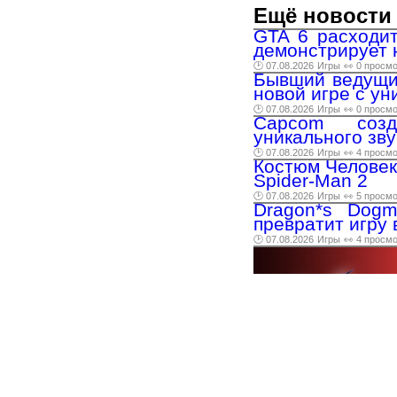
Ещё новости 
GTA 6 расходит
демонстрирует 
🕑 07.08.2026
Игры
👀 0 просм
Бывший ведущий
новой игре с у
🕑 07.08.2026
Игры
👀 0 просм
Capcom созд
уникального зву
🕑 07.08.2026
Игры
👀 4 просм
Костюм Человека
Spider-Man 2
🕑 07.08.2026
Игры
👀 5 просм
Dragon*s Dogm
превратит игру 
🕑 07.08.2026
Игры
👀 4 просм