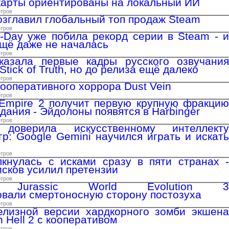
окарты ориентированы на локальный ИИ
отров
озглавил глобальный топ продаж Steam
отров
E-Day уже побила рекорд серии в Steam - и
ещё даже не началась
отров
казала первые кадры русского озвучания
Stick of Truth, но до релиза ещё далеко
отров
кооперативного хоррора Dust Vein
отров
r Empire 2 получит первую крупную фракцию
дания - Эйдолоны появятся в Harbinger
отров
доверила искусственному интеллекту
гр: Google Gemini научился играть и искать
отров
олкнулась с исками сразу в пяти странах -
исков усилил претензии
отров
ки Jurassic World Evolution 3
вали смертоносную сторону постозуха
отров
елизной версии хардкорного зомби экшена
 Hell 2 с кооперативом
отров