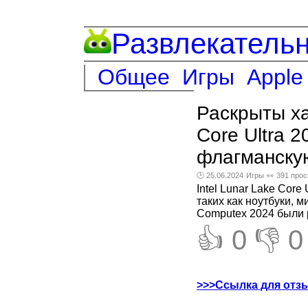
Развлекатель
Общее
Игры
Apple
Раскрыты ха
Core Ultra 
флагманскую
🕑 25.06.2024
Игры
👀 391 про
Intel Lunar Lake Cor
таких как ноутбуки, 
Computex 2024 были р
👍 0
👎 0
>>>Ссылка для отз