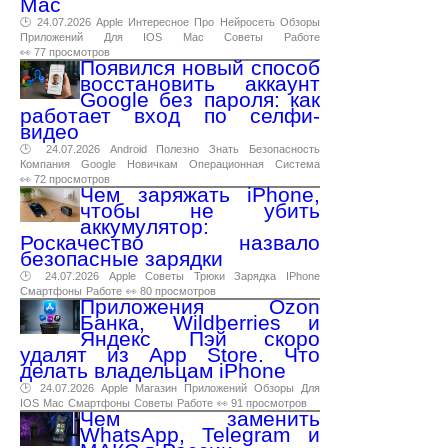
Mac
🕑 24.07.2026
Apple
Интересное
Про
Нейросеть
Обзоры
Приложений
Для
IOS
Mac
Советы
Работе
👀 77 просмотров
Появился новый способ
восстановить аккаунт
Google без пароля: как
работает вход по селфи-
видео
🕑 24.07.2026
Android
Полезно
Знать
Безопасность
Компания
Google
Новичкам
Операционная
Система
👀 72 просмотров
Чем заряжать iPhone,
чтобы не убить
аккумулятор:
Роскачество назвало
безопасные зарядки
🕑 24.07.2026
Apple
Советы
Трюки
Зарядка
IPhone
Смартфоны
Работе
👀 80 просмотров
Приложения Ozon
Банка, Wildberries и
Яндекс Пэй скоро
удалят из App Store. Что
делать владельцам iPhone
🕑 24.07.2026
Apple
Магазин
Приложений
Обзоры
Для
IOS
Mac
Смартфоны
Советы
Работе
👀 91 просмотров
Чем заменить
WhatsApp, Telegram и