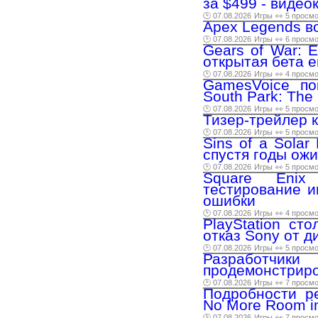
за $499 - виде
🕑 07.08.2026
Игры
👀 5 просм
Apex Legends в
🕑 07.08.2026
Игры
👀 6 просм
Gears of War: 
открытая бета 
🕑 07.08.2026
Игры
👀 4 просм
GamesVoice по
South Park: The 
🕑 07.08.2026
Игры
👀 5 просм
Тизер-трейлер 
🕑 07.08.2026
Игры
👀 5 просм
Sins of a Sola
спустя годы ожи
🕑 07.08.2026
Игры
👀 5 просм
Square Enix 
тестирование и
ошибки
🕑 07.08.2026
Игры
👀 4 просм
PlayStation ст
отказ Sony от д
🕑 07.08.2026
Игры
👀 5 просм
Разработчи
продемонстриро
🕑 07.08.2026
Игры
👀 7 просм
Подробности р
No More Room in
🕑 07.08.2026
Игры
👀 7 просм