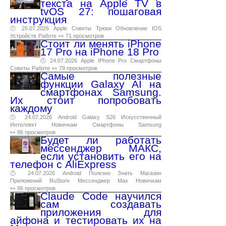
текста на Apple TV в
tvOS 27: пошаговая
инструкция
🕑 25.07.2026
Apple
Советы
Трюки
Обновление
IOS
Устройств
Работе
👀 71 просмотров
Стоит ли менять iPhone
17 Pro на iPhone 18 Pro
🕑 24.07.2026
Apple
IPhone
Pro
Смартфоны
Советы
Работе
👀 79 просмотров
Самые полезные
функции Galaxy AI на
смартфонах Samsung.
Их стоит попробовать
каждому
🕑 24.07.2026
Android
Galaxy
S26
Искусственный
Интеллект
Новичкам
Смартфоны
Samsung
👀 86 просмотров
Будет ли работать
мессенджер МАКС,
если установить его на
телефон с AliExpress
🕑 24.07.2026
Android
Полезно
Знать
Магазин
Приложений
RuStore
Мессенджер
Max
Новичкам
👀 86 просмотров
Claude Code научился
сам создавать
приложения для
айфона и тестировать их на