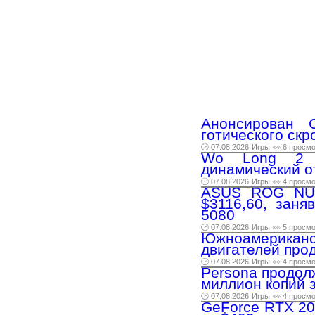
Анонсирован C
готического скр
🕑 07.08.2026
Игры
👀 6 просм
Wo Long 2 о
динамический о
🕑 07.08.2026
Игры
👀 4 просм
ASUS ROG NUC
$3116,60, зан
5080
🕑 07.08.2026
Игры
👀 5 просм
Южноамерика
двигателей про
🕑 07.08.2026
Игры
👀 4 просм
Persona продол
миллион копий 
🕑 07.08.2026
Игры
👀 4 просм
GeForce RTX 20