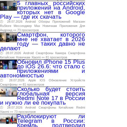
5 главных российских
приложений на Android,
которых нет в Google
Play — где их скачать
🕑 28.07.2026
Android
Обзоры
Приложений
Магазин
RuStore
Мессенджер
Max
Новичкам
Приложения
Для
Андроид
👀 73 просмотров
Смартфон, которого
мне не хватает в 2026
году — таких давно не
делают
🕑 28.07.2026
Android
Смартфоны
Камера
Смартфона
Китайские
Новичкам
Xiaomi
👀 81 просмотров
Обновил iPhone 15 Plus
до iOS 26.6: что стало с
приложениями и
автономностью
🕑 28.07.2026
Apple
IOS
Обновление
Устройств
Смартфоны
👀 81 просмотров
Сколько будет стоить
глобальная версия
Redmi Note 17 в России
и нужно ли её покупать
🕑 28.07.2026
Android
Смартфоны
Китайские
Redmi
Xiaomi
👀 73 просмотров
Разблокируют ли
Telegram в России:
Кремль подтвердил