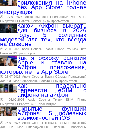
приложения на iPhone
без App Store: полная
инструкция
🕑 27.07.2026
Apple
Магазин
Приложений
App
Store
Смартфоны
Советы
Работе
👀 87 просмотров
Какой Айфон выбрать
для бизнеса в 2026
году: 5 солидных
моделей для тех, кто всегда
на созвоне
🕑 26.07.2026
Apple
Советы
Трюки
IPhone
Pro
Max
Ultra
Цены
👀 83 просмотров
Как я обхожу санкции
Apple и ставлю на
Айфон приложения,
которых нет в App Store
🕑 26.07.2026
Apple
Советы
Трюки
Обзоры
Приложений
Для
IOS
Mac
Смартфоны
Работе
👀 87 просмотров
Как правильно
перенести eSIM с
айфона на айфон
🕑 26.07.2026
Apple
Советы
Трюки
ESIM
IPhone
Смартфоны
Работе
👀 81 просмотров
Скрытые функции
Айфона: 5 полезных
возможностей iOS
🕑 26.07.2026
Apple
Советы
Трюки
Обзоры
Приложений
Для
IOS
Mac
Операционные
Системы
Смартфоны