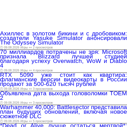
Ахиллес в золотом бикини и с дробовиком:
создатели Yasuke Simulator анонсировали
The Odyssey Simulator
🕑 09.08.2026
Игры
👀 2 просмотров
70 миллиардов потрачены не зря: Microsoft
признала Blizzard лучшей студией
благодаря успеху Overwatch, WoW и Diablo
4
🕑 09.08.2026
Игры
👀 4 просмотров
RTX 5090 уже стоит как квартира:
флагманские версии видеокарты в России
продают за 500-620 тысяч рублей
🕑 09.08.2026
Игры
👀 3 просмотров
Объявлена дата выхода головоломки TOEM
2
🕑 09.08.2026
Игры
👀 3 просмотров
Warhammer 40,000: Battlesector представила
план будущих обновлений, включая новое
сюжетное DLC
🕑 09.08.2026
Игры
👀 5 просмотров
*Dead or Alive лучше остаться мертвой*: