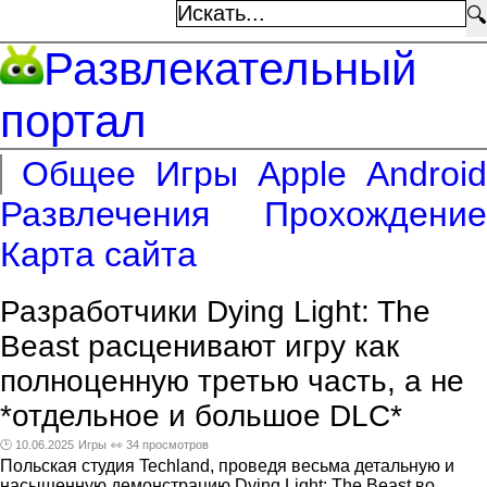
🔍
Развлекательный
портал
Общее
Игры
Apple
Android
Развлечения
Прохождение
Карта сайта
Разработчики Dying Light: The
Beast расценивают игру как
полноценную третью часть, а не
*отдельное и большое DLC*
🕑 10.06.2025
Игры
👀 34 просмотров
Польская студия Techland, проведя весьма детальную и
насыщенную демонстрацию Dying Light: The Beast во