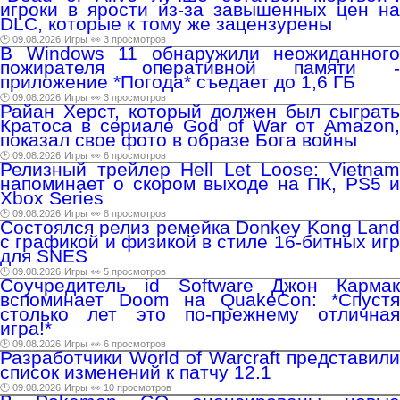
игроки в ярости из-за завышенных цен на
DLC, которые к тому же зацензурены
🕑 09.08.2026
Игры
👀 3 просмотров
В Windows 11 обнаружили неожиданного
пожирателя оперативной памяти -
приложение *Погода* съедает до 1,6 ГБ
🕑 09.08.2026
Игры
👀 3 просмотров
Райан Херст, который должен был сыграть
Кратоса в сериале God of War от Amazon,
показал свое фото в образе Бога войны
🕑 09.08.2026
Игры
👀 6 просмотров
Релизный трейлер Hell Let Loose: Vietnam
напоминает о скором выходе на ПК, PS5 и
Xbox Series
🕑 09.08.2026
Игры
👀 8 просмотров
Состоялся релиз ремейка Donkey Kong Land
с графикой и физикой в стиле 16-битных игр
для SNES
🕑 09.08.2026
Игры
👀 5 просмотров
Соучредитель id Software Джон Кармак
вспоминает Doom на QuakeCon: *Спустя
столько лет это по-прежнему отличная
игра!*
🕑 09.08.2026
Игры
👀 6 просмотров
Разработчики World of Warcraft представили
список изменений к патчу 12.1
🕑 09.08.2026
Игры
👀 10 просмотров