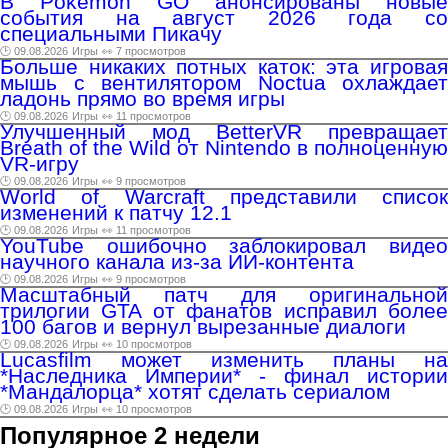
В Pokemon GO анонсированы новые
события на август 2026 года со
специальными Пикачу
🕑 09.08.2026
Игры
👀 7 просмотров
Больше никаких потных каток: эта игровая
мышь с вентилятором Noctua охлаждает
ладонь прямо во время игры
🕑 09.08.2026
Игры
👀 11 просмотров
Улучшенный мод BetterVR превращает
Breath of the Wild от Nintendo в полноценную
VR-игру
🕑 09.08.2026
Игры
👀 9 просмотров
World of Warcraft представили список
изменений к патчу 12.1
🕑 09.08.2026
Игры
👀 11 просмотров
YouTube ошибочно заблокировал видео
научного канала из-за ИИ-контента
🕑 09.08.2026
Игры
👀 9 просмотров
Масштабный патч для оригинальной
трилогии GTA от фанатов исправил более
100 багов и вернул вырезанные диалоги
🕑 09.08.2026
Игры
👀 10 просмотров
Lucasfilm может изменить планы на
*Наследника Империи* - финал истории
*Мандалорца* хотят сделать сериалом
🕑 09.08.2026
Игры
👀 10 просмотров
Популярное 2 недели