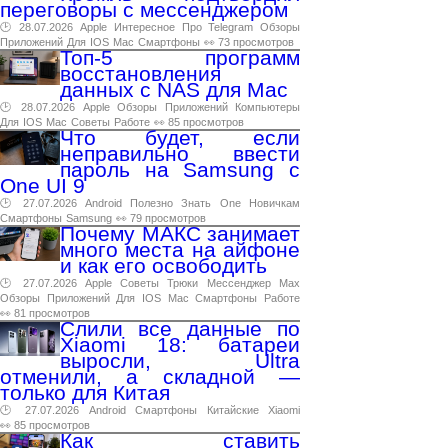
переговоры с мессенджером
🕑 28.07.2026
Apple
Интересное
Про
Telegram
Обзоры
Приложений
Для
IOS
Mac
Смартфоны
👀 73 просмотров
Топ-5 программ
восстановления
данных с NAS для Mac
🕑 28.07.2026
Apple
Обзоры
Приложений
Компьютеры
Для
IOS
Mac
Советы
Работе
👀 85 просмотров
Что будет, если
неправильно ввести
пароль на Samsung с
One UI 9
🕑 27.07.2026
Android
Полезно
Знать
One
Новичкам
Смартфоны
Samsung
👀 79 просмотров
Почему МАКС занимает
много места на айфоне
и как его освободить
🕑 27.07.2026
Apple
Советы
Трюки
Мессенджер
Max
Обзоры
Приложений
Для
IOS
Mac
Смартфоны
Работе
👀 81 просмотров
Слили все данные по
Xiaomi 18: батареи
выросли, Ultra
отменили, а складной —
только для Китая
🕑 27.07.2026
Android
Смартфоны
Китайские
Xiaomi
👀 85 просмотров
Как ставить