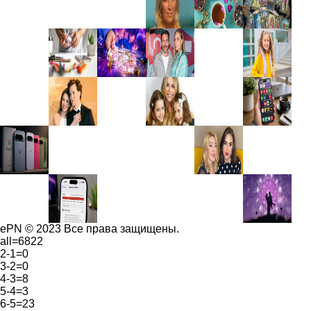
ePN © 2023 Все права защищены.
all=6822
2-1=0
3-2=0
4-3=8
5-4=3
6-5=23