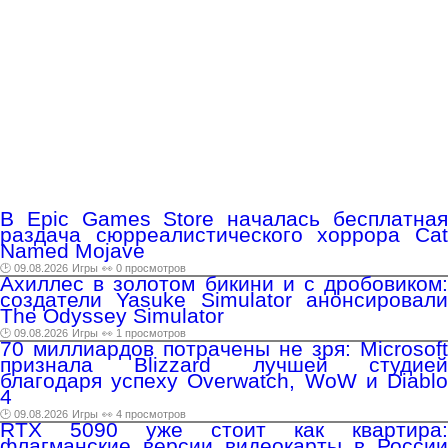
В Epic Games Store началась бесплатная
раздача сюрреалистического хоррора Cat
Named Mojave
🕑 09.08.2026
Игры
👀 0 просмотров
Ахиллес в золотом бикини и с дробовиком:
создатели Yasuke Simulator анонсировали
The Odyssey Simulator
🕑 09.08.2026
Игры
👀 1 просмотров
70 миллиардов потрачены не зря: Microsoft
признала Blizzard лучшей студией
благодаря успеху Overwatch, WoW и Diablo
4
🕑 09.08.2026
Игры
👀 4 просмотров
RTX 5090 уже стоит как квартира:
флагманские версии видеокарты в России