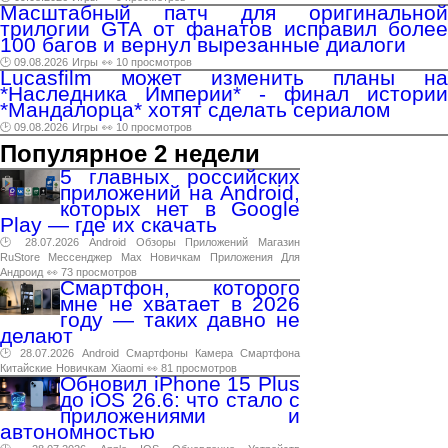
Масштабный патч для оригинальной
трилогии GTA от фанатов исправил более
100 багов и вернул вырезанные диалоги
🕑 09.08.2026
Игры
👀 10 просмотров
Lucasfilm может изменить планы на
*Наследника Империи* - финал истории
*Мандалорца* хотят сделать сериалом
🕑 09.08.2026
Игры
👀 10 просмотров
Популярное 2 недели
5 главных российских
приложений на Android,
которых нет в Google
Play — где их скачать
🕑 28.07.2026
Android
Обзоры
Приложений
Магазин
RuStore
Мессенджер
Max
Новичкам
Приложения
Для
Андроид
👀 73 просмотров
Смартфон, которого
мне не хватает в 2026
году — таких давно не
делают
🕑 28.07.2026
Android
Смартфоны
Камера
Смартфона
Китайские
Новичкам
Xiaomi
👀 81 просмотров
Обновил iPhone 15 Plus
до iOS 26.6: что стало с
приложениями и
автономностью