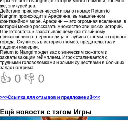
игры Return to Nangrim, в которой много гномов и, конечно
же, эпикурейцев.
Действие приключенческой игры о гномах Return to
Nangrim происходит в Арафинне, вымышленном
фэнтезийном мире. Арафинн — это огромная вселенная, в
которой можно рассказать множество эпических историй.
Приготовьтесь к захватывающему фэнтезийному
приключению от первого лица в глубинах гномьего горного
города. Окунитесь в историю гномов, предательства и
падения империи.
Return to Nangrim ждет вас с эпическим сюжетом и
захватывающим геймплеем. Игрок сталкивается с
трудными головоломками и злыми существами в больших
залах нангрима.
👍 0
👎 0
>>>Ссылка для отзывов и предложений<<<
Ещё новости с тэгом Игры