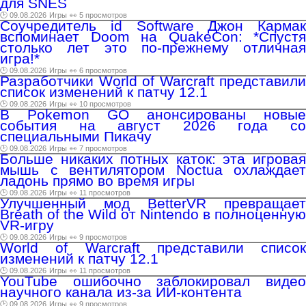
для SNES
🕑 09.08.2026
Игры
👀 5 просмотров
Соучредитель id Software Джон Кармак
вспоминает Doom на QuakeCon: *Спустя
столько лет это по-прежнему отличная
игра!*
🕑 09.08.2026
Игры
👀 6 просмотров
Разработчики World of Warcraft представили
список изменений к патчу 12.1
🕑 09.08.2026
Игры
👀 10 просмотров
В Pokemon GO анонсированы новые
события на август 2026 года со
специальными Пикачу
🕑 09.08.2026
Игры
👀 7 просмотров
Больше никаких потных каток: эта игровая
мышь с вентилятором Noctua охлаждает
ладонь прямо во время игры
🕑 09.08.2026
Игры
👀 11 просмотров
Улучшенный мод BetterVR превращает
Breath of the Wild от Nintendo в полноценную
VR-игру
🕑 09.08.2026
Игры
👀 9 просмотров
World of Warcraft представили список
изменений к патчу 12.1
🕑 09.08.2026
Игры
👀 11 просмотров
YouTube ошибочно заблокировал видео
научного канала из-за ИИ-контента
🕑 09.08.2026
Игры
👀 9 просмотров