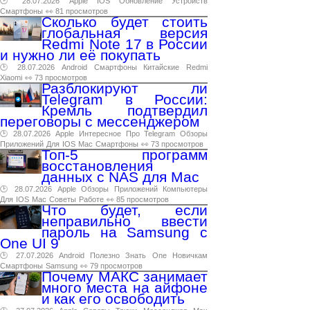
🕑 28.07.2026
Apple
IOS
Обновление
Устройств
Смартфоны
👀 81 просмотров
Сколько будет стоить
глобальная версия
Redmi Note 17 в России
и нужно ли её покупать
🕑 28.07.2026
Android
Смартфоны
Китайские
Redmi
Xiaomi
👀 73 просмотров
Разблокируют ли
Telegram в России:
Кремль подтвердил
переговоры с мессенджером
🕑 28.07.2026
Apple
Интересное
Про
Telegram
Обзоры
Приложений
Для
IOS
Mac
Смартфоны
👀 73 просмотров
Топ-5 программ
восстановления
данных с NAS для Mac
🕑 28.07.2026
Apple
Обзоры
Приложений
Компьютеры
Для
IOS
Mac
Советы
Работе
👀 85 просмотров
Что будет, если
неправильно ввести
пароль на Samsung с
One UI 9
🕑 27.07.2026
Android
Полезно
Знать
One
Новичкам
Смартфоны
Samsung
👀 79 просмотров
Почему МАКС занимает
много места на айфоне
и как его освободить