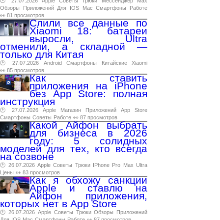
🕑 27.07.2026
Apple
Советы
Трюки
Мессенджер
Max
Обзоры
Приложений
Для
IOS
Mac
Смартфоны
Работе
👀 81 просмотров
Слили все данные по
Xiaomi 18: батареи
выросли, Ultra
отменили, а складной —
только для Китая
🕑 27.07.2026
Android
Смартфоны
Китайские
Xiaomi
👀 85 просмотров
Как ставить
приложения на iPhone
без App Store: полная
инструкция
🕑 27.07.2026
Apple
Магазин
Приложений
App
Store
Смартфоны
Советы
Работе
👀 87 просмотров
Какой Айфон выбрать
для бизнеса в 2026
году: 5 солидных
моделей для тех, кто всегда
на созвоне
🕑 26.07.2026
Apple
Советы
Трюки
IPhone
Pro
Max
Ultra
Цены
👀 83 просмотров
Как я обхожу санкции
Apple и ставлю на
Айфон приложения,
которых нет в App Store
🕑 26.07.2026
Apple
Советы
Трюки
Обзоры
Приложений
Для
IOS
Mac
Смартфоны
Работе
👀 87 просмотров