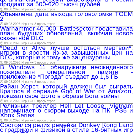
продают за 500-620 тысяч рублей
🕑 09.08.2026
Игры
👀 3 просмотров
Объявлена дата выхода головоломки TOEM
2
🕑 09.08.2026
Игры
👀 3 просмотров
Warhammer 40,000: Battlesector представила
план будущих обновлений, включая новое
сюжетное DLC
🕑 09.08.2026
Игры
👀 4 просмотров
*Dead or Alive лучше остаться мертвой*:
игроки в ярости из-за завышенных цен на
DLC, которые к тому же зацензурены
🕑 09.08.2026
Игры
👀 3 просмотров
В Windows 11 обнаружили неожиданного
пожирателя оперативной памяти -
приложение *Погода* съедает до 1,6 ГБ
🕑 09.08.2026
Игры
👀 3 просмотров
Райан Херст, который должен был сыграть
Кратоса в сериале God of War от Amazon,
показал свое фото в образе Бога войны
🕑 09.08.2026
Игры
👀 6 просмотров
Релизный трейлер Hell Let Loose: Vietnam
напоминает о скором выходе на ПК, PS5 и
Xbox Series
🕑 09.08.2026
Игры
👀 8 просмотров
Состоялся релиз ремейка Donkey Kong Land
с графикой и физикой в стиле 16-битных игр