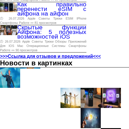
Как правильно
перенести eSIM с
айфона на айфон
🕑 26.07.2026
Apple
Советы
Трюки
ESIM
IPhone
Смартфоны
Работе
👀 81 просмотров
Скрытые функции
Айфона: 5 полезных
возможностей iOS
🕑 26.07.2026
Apple
Советы
Трюки
Обзоры
Приложений
Для
IOS
Mac
Операционные
Системы
Смартфоны
Работе
👀 90 просмотров
>>>Ссылка для отзывов и предложений<<<
Новости в картинках